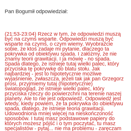
Pan Bogumił odpowiedział:
(21:53-23:04) Rzecz w tym, że odpowiedzi muszą
być na czymś wsparte. Odpowiedzi muszą być
wsparte na czymś, o czym wiemy. Wyobraźcie
sobie, że ktoś zadaje mi pytanie, dlaczego ta
pokrywka od obiektywu spada. I załóżmy, że nie
znamy teorii grawitacji. I ja mówię - no spada.
Spada dlatego, że istnieje tutaj wielki palec, który
przyciska tę pokrywkę do blatu stołu. Jak
najbardziej - jest to hipotetycznie możliwe
wyjaśnienie, zwłaszcza, jeżeli tak jak pan Grzegorz
prosi, przyjmiemy tutaj (hipotetycznie)
światopogląd, że istnieje wielki palec, który
przyciska rzeczy do powierzchni na terenie naszej
planety. Ale to nie jest odpowiedź. Odpowiedź jest
wtedy, kiedy powiem, że ta pokrywka do obiektywu
spada, dlatego, że istnieje teoria grawitacji.
Udowodniona mniej więcej na nieskończoność
sposobów. I tutaj masz podstawowe papiery do
których możesz pójść i o tym poczytać, tu masz
specjalistów - pytaj... nie ma problemu - zaręczam