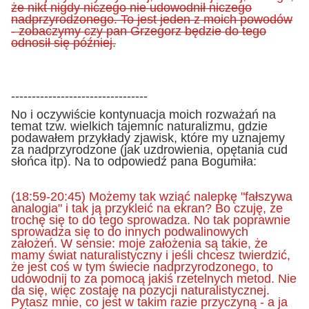
że nikt nigdy niczego nie udowodnił niczego
nadprzyrodzonego. To jest jeden z moich powodów
- zobaczymy czy pan Grzegorz będzie do tego
odnosił się później.
---------------------------------
No i oczywiście kontynuacja moich rozważań na
temat tzw. wielkich tajemnic naturalizmu, gdzie
podawałem przykłady zjawisk, które my uznajemy
za nadprzyrodzone (jak uzdrowienia, opętania cud
słońca itp). Na to odpowiedź pana Bogumiła:
(18:59-20:45) Możemy tak wziąć nalepkę "fałszywa
analogia" i tak ją przykleić na ekran? Bo czuję, że
trochę się to do tego sprowadza. No tak poprawnie
sprowadza się to do innych podwalinowych
założeń. W sensie: moje założenia są takie, że
mamy świat naturalistyczny i jeśli chcesz twierdzić,
że jest coś w tym świecie nadprzyrodzonego, to
udowodnij to za pomocą jakiś rzetelnych metod. Nie
da się, więc zostaję na pozycji naturalistycznej.
Pytasz mnie, co jest w takim razie przyczyną - a ja