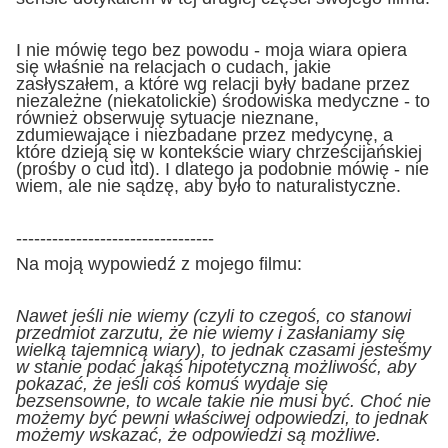
I nie mówię tego bez powodu - moja wiara opiera
się właśnie na relacjach o cudach, jakie
zasłyszałem, a które wg relacji były badane przez
niezależne (niekatolickie) środowiska medyczne - to
również obserwuję sytuacje nieznane,
zdumiewające i niezbadane przez medycynę, a
które dzieją się w kontekście wiary chrześcijańskiej
(prośby o cud itd). I dlatego ja podobnie mówię - nie
wiem, ale nie sądzę, aby było to naturalistyczne.
---------------------------------
Na moją wypowiedź z mojego filmu:
Nawet jeśli nie wiemy (czyli to czegoś, co stanowi
przedmiot zarzutu, że nie wiemy i zasłaniamy się
wielką tajemnicą wiary), to jednak czasami jesteśmy
w stanie podać jakąś hipotetyczną możliwość, aby
pokazać, że jeśli coś komuś wydaje się
bezsensowne, to wcale takie nie musi być. Choć nie
możemy być pewni właściwej odpowiedzi, to jednak
możemy wskazać, że odpowiedzi są możliwe.