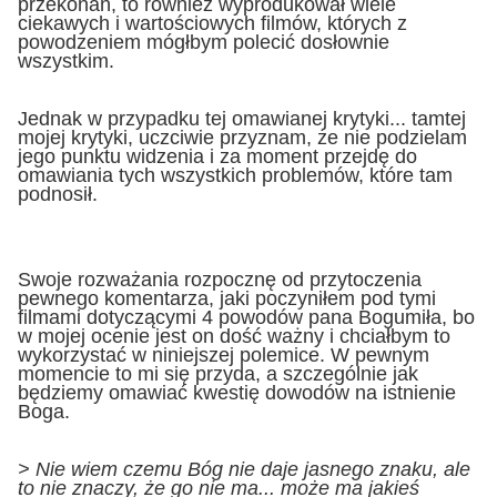
przekonań, to również wyprodukował wiele
ciekawych i wartościowych filmów, których z
powodzeniem mógłbym polecić dosłownie
wszystkim.
Jednak w przypadku tej omawianej krytyki... tamtej
mojej krytyki, uczciwie przyznam, że nie podzielam
jego punktu widzenia i za moment przejdę do
omawiania tych wszystkich problemów, które tam
podnosił.
Swoje rozważania rozpocznę od przytoczenia
pewnego komentarza, jaki poczyniłem pod tymi
filmami dotyczącymi 4 powodów pana Bogumiła, bo
w mojej ocenie jest on dość ważny i chciałbym to
wykorzystać w niniejszej polemice. W pewnym
momencie to mi się przyda, a szczególnie jak
będziemy omawiać kwestię dowodów na istnienie
Boga.
> Nie wiem czemu Bóg nie daje jasnego znaku, ale
to nie znaczy, że go nie ma... może ma jakieś