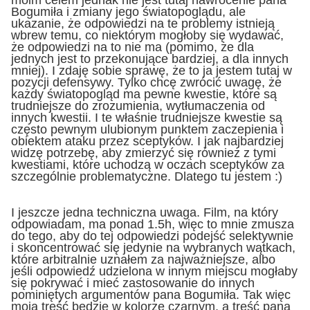
Bogumiła i zmiany jego światopoglądu, ale
ukazanie, że odpowiedzi na te problemy istnieją
wbrew temu, co niektórym mogłoby się wydawać,
że odpowiedzi na to nie ma (pomimo, że dla
jednych jest to przekonujące bardziej, a dla innych
mniej). I zdaję sobie sprawę, że to ja jestem tutaj w
pozycji defensywy. Tylko chcę zwrócić uwagę, że
każdy światopogląd ma pewne kwestie, które są
trudniejsze do zrozumienia, wytłumaczenia od
innych kwestii. I te właśnie trudniejsze kwestie są
często pewnym ulubionym punktem zaczepienia i
obiektem ataku przez sceptyków. I jak najbardziej
widzę potrzebę, aby zmierzyć się również z tymi
kwestiami, które uchodzą w oczach sceptyków za
szczególnie problematyczne. Dlatego tu jestem :)
I jeszcze jedna techniczna uwaga. Film, na który
odpowiadam, ma ponad 1.5h, więc to mnie zmusza
do tego, aby do tej odpowiedzi podejść selektywnie
i skoncentrować się jedynie na wybranych wątkach,
które arbitralnie uznałem za najważniejsze, albo
jeśli odpowiedź udzielona w innym miejscu mogłaby
się pokrywać i mieć zastosowanie do innych
pominiętych argumentów pana Bogumiła. Tak więc
moja treść będzie w kolorze czarnym, a treść pana