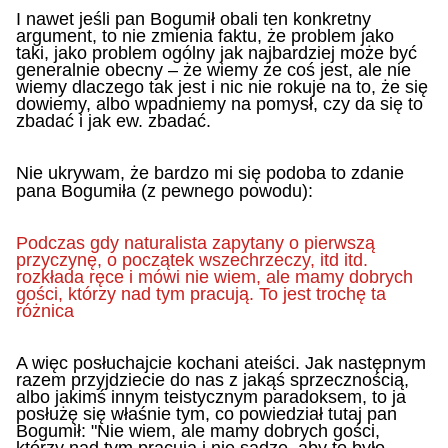
I nawet jeśli pan Bogumił obali ten konkretny
argument, to nie zmienia faktu, że problem jako
taki, jako problem ogólny jak najbardziej może być
generalnie obecny – że wiemy że coś jest, ale nie
wiemy dlaczego tak jest i nic nie rokuje na to, że się
dowiemy, albo wpadniemy na pomysł, czy da się to
zbadać i jak ew. zbadać.
Nie ukrywam, że bardzo mi się podoba to zdanie
pana Bogumiła (z pewnego powodu):
Podczas gdy naturalista zapytany o pierwszą
przyczynę, o początek wszechrzeczy, itd itd.
rozkłada ręce i mówi nie wiem, ale mamy dobrych
gości, którzy nad tym pracują. To jest trochę ta
różnica
A więc posłuchajcie kochani ateiści. Jak następnym
razem przyjdziecie do nas z jakąś sprzecznością,
albo jakimś innym teistycznym paradoksem, to ja
posłużę się właśnie tym, co powiedział tutaj pan
Bogumił: "Nie wiem, ale mamy dobrych gości,