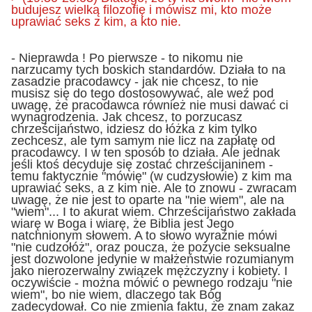
budujesz wielką filozofię i mówisz mi, kto może
uprawiać seks z kim, a kto nie.
- Nieprawda ! Po pierwsze - to nikomu nie
narzucamy tych boskich standardów. Działa to na
zasadzie pracodawcy - jak nie chcesz, to nie
musisz się do tego dostosowywać, ale weź pod
uwagę, że pracodawca również nie musi dawać ci
wynagrodzenia. Jak chcesz, to porzucasz
chrześcijaństwo, idziesz do łóżka z kim tylko
zechcesz, ale tym samym nie licz na zapłatę od
pracodawcy. I w ten sposób to działa. Ale jednak
jeśli ktoś decyduje się zostać chrześcijaninem -
temu faktycznie "mówię" (w cudzysłowie) z kim ma
uprawiać seks, a z kim nie. Ale to znowu - zwracam
uwagę, że nie jest to oparte na "nie wiem", ale na
"wiem"... I to akurat wiem. Chrześcijaństwo zakłada
wiarę w Boga i wiarę, że Biblia jest Jego
natchnionym słowem. A to słowo wyraźnie mówi
"nie cudzołóż", oraz poucza, że pożycie seksualne
jest dozwolone jedynie w małżeństwie rozumianym
jako nierozerwalny związek mężczyzny i kobiety. I
oczywiście - można mówić o pewnego rodzaju "nie
wiem", bo nie wiem, dlaczego tak Bóg
zadecydował. Co nie zmienia faktu, że znam zakaz