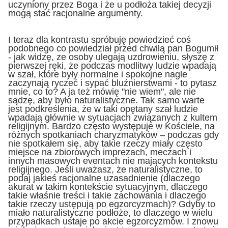
uczyniony przez Boga i że u podłoża takiej decyzji
mogą stać racjonalne argumenty.
I teraz dla kontrastu spróbuję powiedzieć coś
podobnego co powiedział przed chwilą pan Bogumił
- jak widzę, ze osoby ulegają uzdrowieniu, słyszę z
pierwszej ręki, że podczas modlitwy ludzie wpadają
w szał, które były normalne i spokojne nagle
zaczynają ryczeć i sypać bluźnierstwami - to pytasz
mnie, co to? A ja też mówię "nie wiem", ale nie
sądzę, aby było naturalistyczne. Tak samo warte
jest podkreślenia, że w taki opętany szał ludzie
wpadają głównie w sytuacjach związanych z kultem
religijnym. Bardzo często występuje w Kościele, na
różnych spotkaniach charyzmatyków – podczas gdy
nie spotkałem się, aby takie rzeczy miały często
miejsce na zbiorowych imprezach, meczach i
innych masowych eventach nie mających kontekstu
religijnego. Jeśli uważasz, że naturalistyczne, to
podaj jakieś racjonalne uzasadnienie (dlaczego
akurat w takim kontekście sytuacyjnym, dlaczego
takie właśnie treści i takie zachowania i dlaczego
takie rzeczy ustępują po egzorcyzmach)? Gdyby to
miało naturalistyczne podłoże, to dlaczego w wielu
przypadkach ustaje po akcie egzorcyzmów. I znowu