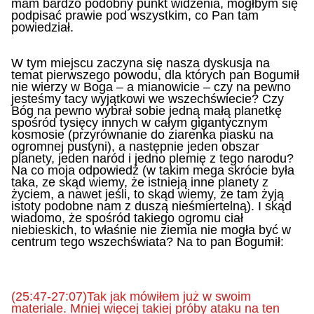
mam bardzo podobny punkt widzenia, mógłbym się
podpisać prawie pod wszystkim, co Pan tam
powiedział.
W tym miejscu zaczyna się nasza dyskusja na
temat pierwszego powodu, dla których pan Bogumił
nie wierzy w Boga – a mianowicie – czy na pewno
jesteśmy tacy wyjątkowi we wszechświecie? Czy
Bóg na pewno wybrał sobie jedną małą planetkę
spośród tysięcy innych w całym gigantycznym
kosmosie (przyrównanie do ziarenka piasku na
ogromnej pustyni), a następnie jeden obszar
planety, jeden naród i jedno plemię z tego narodu?
Na co moja odpowiedź (w takim mega skrócie była
taka, ze skąd wiemy, że istnieją inne planety z
życiem, a nawet jeśli, to skąd wiemy, że tam żyją
istoty podobne nam z duszą nieśmiertelną). I skąd
wiadomo, że spośród takiego ogromu ciał
niebieskich, to właśnie nie ziemia nie mogła być w
centrum tego wszechświata? Na to pan Bogumił:
(25:47-27:07)Tak jak mówiłem już w swoim
materiale. Mniej więcej takiej próby ataku na ten