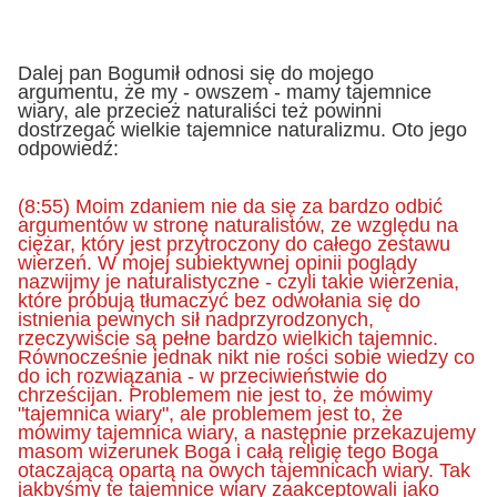
Dalej pan Bogumił odnosi się do mojego
argumentu, że my - owszem - mamy tajemnice
wiary, ale przecież naturaliści też powinni
dostrzegać wielkie tajemnice naturalizmu. Oto jego
odpowiedź:
(8:55) Moim zdaniem nie da się za bardzo odbić
argumentów w stronę naturalistów, ze względu na
ciężar, który jest przytroczony do całego zestawu
wierzeń. W mojej subiektywnej opinii poglądy
nazwijmy je naturalistyczne - czyli takie wierzenia,
które próbują tłumaczyć bez odwołania się do
istnienia pewnych sił nadprzyrodzonych,
rzeczywiście są pełne bardzo wielkich tajemnic.
Równocześnie jednak nikt nie rości sobie wiedzy co
do ich rozwiązania - w przeciwieństwie do
chrześcijan. Problemem nie jest to, że mówimy
"tajemnica wiary", ale problemem jest to, że
mówimy tajemnica wiary, a następnie przekazujemy
masom wizerunek Boga i całą religię tego Boga
otaczającą opartą na owych tajemnicach wiary. Tak
jakbyśmy te tajemnice wiary zaakceptowali jako