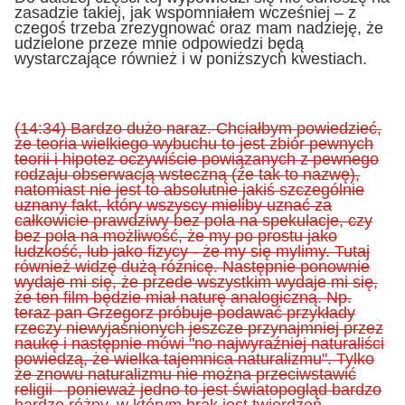
zasadzie takiej, jak wspomniałem wcześniej – z
czegoś trzeba zrezygnować oraz mam nadzieję, że
udzielone przeze mnie odpowiedzi będą
wystarczające również i w poniższych kwestiach.
(14:34)
Bardzo dużo naraz. Chciałbym powiedzieć,
że teoria wielkiego wybuchu to jest zbiór pewnych
teorii i hipotez oczywiście powiązanych z pewnego
rodzaju obserwacją wsteczną (że tak to nazwę),
natomiast nie jest to absolutnie jakiś szczególnie
uznany fakt, który wszyscy mieliby uznać za
całkowicie prawdziwy bez pola na spekulacje, czy
bez pola na możliwość, że my po prostu jako
ludzkość, lub jako fizycy - że my się mylimy. Tutaj
również widzę dużą różnicę. Następnie ponownie
wydaje mi się, że przede wszystkim wydaje mi się,
że ten film będzie miał naturę analogiczną. Np.
teraz pan Grzegorz
próbuje
podawać przykłady
rzeczy niewyjaśnionych jeszcze przynajmniej przez
naukę i następnie mówi "no najwyraźniej naturaliści
powiedzą, że wielka tajemnica naturalizmu". Tylko
że znowu naturalizmu nie można przeciwstawić
religii - ponieważ jedno to jest światopogląd bardzo
bardzo różny, w którym brak jest twierdzeń