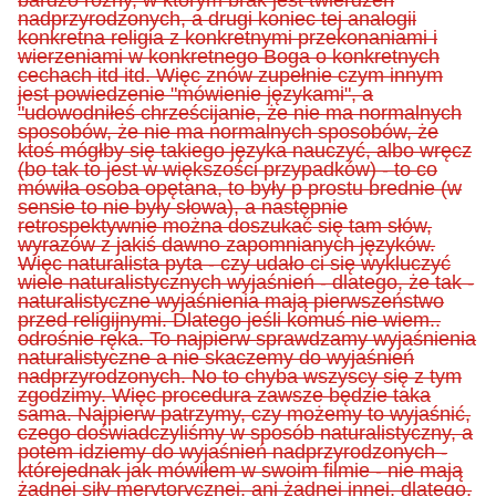
nadprzyrodzonych, a drugi koniec tej analogii
konkretna religia z konkretnymi przekonaniami i
wierzeniami w konkretnego Boga o konkretnych
cechach itd itd. Więc znów zupełnie czym innym
jest powiedzenie "mówienie językami", a
"udowodniłeś chrześcijanie, że nie ma normalnych
sposobów, że nie ma normalnych sposobów, że
ktoś mógłby się takiego języka nauczyć, albo wręcz
(bo tak to jest w większości przypadków) - to co
mówiła osoba opętana,
to
były
p prostu
brednie (w
sensie to nie były słowa), a następnie
retrospektywnie można doszukać się tam słów,
wyrazów z
jakiś
dawno zapomnianych ję
z
yków.
Więc naturalista pyta - czy udało ci się wykluczyć
wiele naturalistycznych wyjaśnień - dlatego, że tak -
naturalistyczne wyjaśnienia mają pierwszeństwo
przed
religijnymi
. Dlatego jeśli komuś nie wiem..
odrośnie ręka. To
najpierw
sprawdzamy wyjaśnienia
naturalistyczne a nie skaczemy do wyjaśnień
nadprzyrodzonych. No to chyba wszyscy się z tym
zgodzimy. Więc procedura zawsze będzie taka
sama. Najpierw patrzymy, czy możemy to wyjaśnić,
czego doświadczyliśmy w sposób naturalistyczny, a
potem idziemy do wyjaśnień nadprzyrodzonych -
które
j
ednak jak mówiłem w swoim filmie - nie mają
żadnej siły merytorycznej, ani żadnej innej, dlatego,