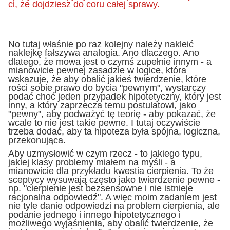
ci, że dojdziesz do coru całej sprawy.
No tutaj właśnie po raz kolejny należy nakleić
naklejkę fałszywa analogia. Ano dlaczego. Ano
dlatego, że mowa jest o czymś zupełnie innym - a
mianowicie pewnej zasadzie w logice, która
wskazuje, że aby obalić jakieś twierdzenie, które
rości sobie prawo do bycia "pewnym", wystarczy
podać choć jeden przypadek hipotetyczny, który jest
inny, a który zaprzecza temu postulatowi, jako
"pewny", aby podważyć tę teorię - aby pokazać, że
wcale to nie jest takie pewne. I tutaj oczywiście
trzeba dodać, aby ta hipoteza była spójna, logiczna,
przekonująca.
Aby uzmysłowić w czym rzecz - to jakiego typu,
jakiej klasy problemy miałem na myśli - a
mianowicie dla przykładu kwestia cierpienia. To że
sceptycy wysuwają często jako twierdzenie pewne -
np. "cierpienie jest bezsensowne i nie istnieje
racjonalna odpowiedź". A więc moim zadaniem jest
nie tyle danie odpowiedzi na problem cierpienia, ale
podanie jednego i innego hipotetycznego i
możliwego wyjaśnienia, aby obalić twierdzenie, że