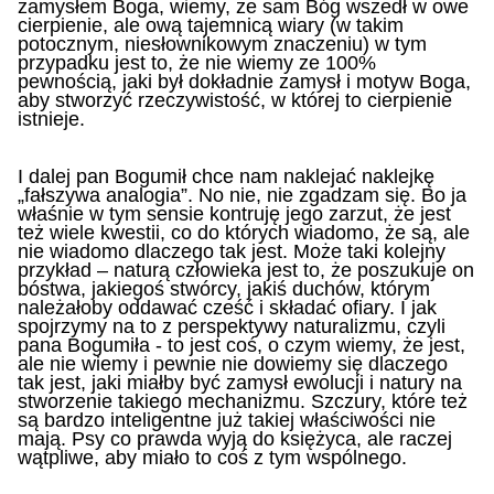
zamysłem Boga, wiemy, że sam Bóg wszedł w owe
cierpienie, ale ową tajemnicą wiary (w takim
potocznym, niesłownikowym znaczeniu) w tym
przypadku jest to, że nie wiemy ze 100%
pewnością, jaki był dokładnie zamysł i motyw Boga,
aby stworzyć rzeczywistość, w której to cierpienie
istnieje.
I dalej pan Bogumił chce nam naklejać naklejkę
„fałszywa analogia”. No nie, nie zgadzam się. Bo ja
właśnie w tym sensie kontruję jego zarzut, że jest
też wiele kwestii, co do których wiadomo, że są, ale
nie wiadomo dlaczego tak jest. Może taki kolejny
przykład – naturą człowieka jest to, że poszukuje on
bóstwa, jakiegoś stwórcy, jakiś duchów, którym
należałoby oddawać cześć i składać ofiary. I jak
spojrzymy na to z perspektywy naturalizmu, czyli
pana Bogumiła - to jest coś, o czym wiemy, że jest,
ale nie wiemy i pewnie nie dowiemy się dlaczego
tak jest, jaki miałby być zamysł ewolucji i natury na
stworzenie takiego mechanizmu. Szczury, które też
są bardzo inteligentne już takiej właściwości nie
mają. Psy co prawda wyją do księżyca, ale raczej
wątpliwe, aby miało to coś z tym wspólnego.