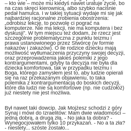
– kto wie – może mu kiedyś nawet uratuje życie, bo
na czas skręci kierownicą, albo szybko naciśnie
pedał hamulca. I w takiej sytuacji wydaje mi się jak
najbardziej racjonalne zrobienia obostrzenia:
„odrobisz lekcję, to pozwolę ci pograć na
komputerze. Nie ma lekcji, nie ma komputera i bez
dyskusji”. W tym miejscu też dodam, że rzecz jest
szczególnie problematyczna z punktu teizmu i
prawa ustanowionego przez Stwórcę (w formie
nakazów i zakazów). O ile rodzice dziecku mają
możliwość wytłumaczenia przyczyny swojej decyzji,
oraz przeprowadzenia jakieś polemiki z jego
kontrargumentami, gdyby ta decyzja nie była dla
dziecka komfortowa, tak w przypadku teizmu i
Boga, którego zamysłem jest to, aby ludzie opierali
się na raz przekazanym objawieniu, to taka
polemika z kontrargumentacją do boskich decyzji,
które dla ludzi nie są komfortowe (np. nie cudzołóż)
już niestety nie jest możliwa.
Był nawet taki dowcip. Jak Mojżesz schodzi z góry
Synaj i mówi do Izraelitów: Mam dwie wiadomości –
jedną dobrą, a drugą złą. - No jaka ta dobra? -
Wynegocjowałem tylko 10 przykazań. - No a ta zła?
- niestety... szóste zostało...