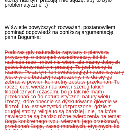
którzy nad tym pracują i nie sądzę, aby to było
problematyczne" :)
W świetle powyższych rozważań, postanowiłem
pominąć odpowiedź na poniższą argumentację
pana Bogumiła:
Podczas gdy naturalista zapytany o pierwszą
przyczynę, o początek wszechrzeczy, itd itd.
rozkłada ręce i mówi nie wiem, ale mamy dobrych
gości, którzy nad tym pracują. To jest trochę ta
różnica. Po za tym ten światopogląd naturalistyczny
jest o wiele bardziej rozproszony, nie da się go
zebrać w pewien konkretny zestaw przekonań. To
raczej cała wiedza naukowa i szereg takich
filozoficznych (czasami, bo ja tak nie mam)
przekonań co do naturalistycznej natury wielu
rzeczy, które obecnie są dyskutowane głównie w
filozofii i to jest wszystko rozproszone, gdzie z
drugiej strony religie to są bardziej linie, na które
nawleczone są bardzo różne twierdzenia na temat
Boga konkretnego typu, wierzeń, jego przekonań,
przekonań Boga, zasad moralnych, etycznych, itd