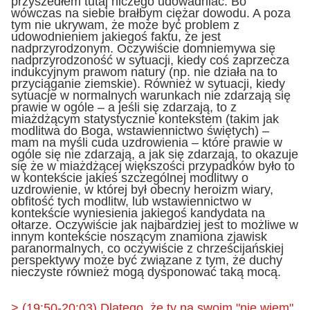
przyszedłem tutaj niczego udowadniać. Bo
wówczas na siebie brałbym ciężar dowodu. A poza
tym nie ukrywam, że może być problem z
udowodnieniem jakiegoś faktu, że jest
nadprzyrodzonym. Oczywiście domniemywa się
nadprzyrodzoność w sytuacji, kiedy coś zaprzecza
indukcyjnym prawom natury (np. nie działa na to
przyciąganie ziemskie). Również w sytuacji, kiedy
sytuacje w normalnych warunkach nie zdarzają się
prawie w ogóle – a jeśli się zdarzają, to z
miażdżącym statystycznie kontekstem (takim jak
modlitwa do Boga, wstawiennictwo świętych) –
mam na myśli cuda uzdrowienia – które prawie w
ogóle się nie zdarzają, a jak się zdarzają, to okazuje
się że w miażdżącej większości przypadków było to
w kontekście jakieś szczególnej modlitwy o
uzdrowienie, w której był obecny heroizm wiary,
obfitość tych modlitw, lub wstawiennictwo w
kontekście wyniesienia jakiegoś kandydata na
ołtarze. Oczywiście jak najbardziej jest to możliwe w
innym kontekście noszącym znamiona zjawisk
paranormalnych, co oczywiście z chrześcijańskiej
perspektywy może być związane z tym, że duchy
nieczyste również mogą dysponować taką mocą.
> (19:50-20:03) Dlatego, że ty na swoim "nie wiem"