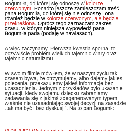
Bogumiła, do której się odnoszę w
kolorze
czerwonym.
Ponadto jeszcze zamieszczam treść
pana Bogumiła, do której się nie odnoszę i ona
również będzie w
kolorze czerwonym, ale będzie
przekreślona
. Oprócz tego zaznaczam zakres
czasu, w którym niniejsza wypowiedź pana
Bogumiła pada (podaję w nawiasach).
A więc zaczynamy. Pierwsza kwestia sporna, to
oczywiście problem wielkich tajemnic wiary oraz
tajemnic naturalizmu.
W swoim filmie mówiłem, że w naszym życiu tak
czasem bywa, że otrzymujemy, albo dajemy jakieś
polecenia, przekazujemy jakieś informacje bez
uzasadnienia. Jednym z przykładów było ukazanie
sytuacji, kiedy swojemu dziecku zabraniamy
zadawania się z jakimś zdegenerowanym typem
właśnie nie uzasadniając swojej decyzji na zasadzie
„tak ma być i bez dyskusji”. Na to pan Bogumił:
(8:26-8:52) Wydaje mi się, że jest to krzywdzące