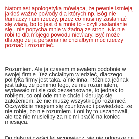
Natomiast apologetyka mówiąca, że pewnie istnieją
jakieś ważne powody dla których np. Bóg nie
tłumaczy nam rzeczy, przez co musimy zasłaniać
się wiarą, bo to jest dla mnie to - czyli zasłanianie
się - nie popycha mnie w żadną ze stron. Nic nie
robi to dla mojego powodu niewiary. Być może
dlatego że ja personalnie chciałbym móc rzeczy
poznać i zrozumieć.
Rozumiem. Ale ja czasem miewałem podobnie w
swojej firmie. Też chciałbym wiedzieć, dlaczego
polityka firmy jest taka, a nie inna. Różnica jednak
jest taka, że pomimo tego, że nie rozumiałem,
wydawało mi się coś bezsensowne, to jednak to
robiłem, co oni ode mnie chcieli kierując się
założeniem, że nie muszę wszystkiego rozumieć.
Oczywiście mogłem się zbuntować i powiedzieć, że
nie robię, bo nie rozumiem. I oni by to uszanowali,
ale też nie musieliby za nic mi płacić na koniec
miesiąca.
Do dalszej części tej wypowiedzi się nie odnoszę na