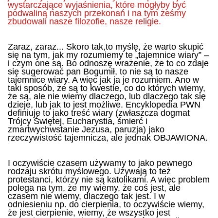
wystarczające wyjaśnienia, które mogłyby być
podwaliną naszych przekonań i na tym żeśmy
zbudowali nasze filozofie, nasze religie.
Zaraz, zaraz... Skoro tak,to myślę, że warto skupić
się na tym, jak my rozumiemy te „tajemnice wiary” –
i czym one są. Bo odnoszę wrażenie, że to co zdaje
się sugerować pan Bogumił, to nie są to nasze
tajemnice wiary. A więc jak ja je rozumiem. Ano w
taki sposób, że są to kwestie, co do których wiemy,
że są, ale nie wiemy dlaczego, lub dlaczego tak się
dzieje, lub jak to jest możliwe. Encyklopedia PWN
definiuje to jako treść wiary (zwłaszcza dogmat
Trójcy Świętej, Eucharystia, śmierć i
zmartwychwstanie Jezusa, paruzja) jako
rzeczywistość tajemnicza, ale jednak OBJAWIONA.
I oczywiście czasem używamy to jako pewnego
rodzaju skrótu myślowego. Używają to też
protestanci, którzy nie są katolikami. A więc problem
polega na tym, że my wiemy, że coś jest, ale
czasem nie wiemy, dlaczego tak jest. I w
odniesieniu np. do cierpienia, to oczywiście wiemy,
że jest cierpienie, wiemy, że wszystko jest