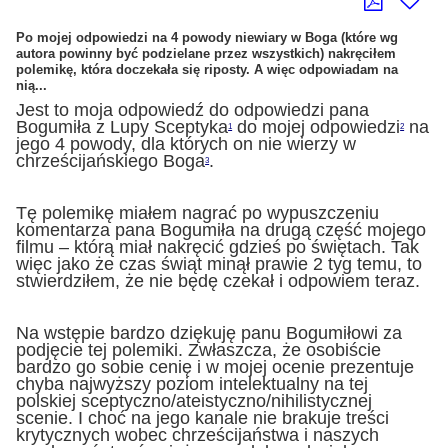
Po mojej odpowiedzi na 4 powody niewiary w Boga (które wg
autora powinny być podzielane przez wszystkich) nakręciłem
polemikę, która doczekała się riposty. A więc odpowiadam na
nią...
Jest to moja odpowiedź do odpowiedzi pana
Bogumiła z Lupy Sceptyka
do mojej odpowiedzi
na
1
2
jego 4 powody, dla których on nie wierzy w
chrześcijańskiego Boga
.
3
Tę polemikę miałem nagrać po wypuszczeniu
komentarza pana Bogumiła na drugą część mojego
filmu – którą miał nakręcić gdzieś po świętach. Tak
więc jako że czas świąt minął prawie 2 tyg temu, to
stwierdziłem, że nie będę czekał i odpowiem teraz.
Na wstępie bardzo dziękuję panu Bogumiłowi za
podjęcie tej polemiki. Zwłaszcza, że osobiście
bardzo go sobie cenię i w mojej ocenie prezentuje
chyba najwyższy poziom intelektualny na tej
polskiej sceptyczno/ateistyczno/nihilistycznej
scenie. I choć na jego kanale nie brakuje treści
krytycznych wobec chrześcijaństwa i naszych