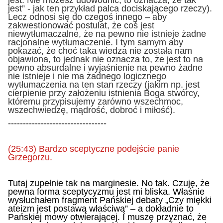
jest” - jak ten przykład palca dociskającego rzeczy).
Lecz odnosi się do czegoś innego – aby
zakwestionować postulat, że coś jest
niewytłumaczalne, że na pewno nie istnieje żadne
racjonalne wytłumaczenie. I tym samym aby
pokazać, że choć taka wiedza nie została nam
objawiona, to jednak nie oznacza to, że jest to na
pewno absurdalne i wyjaśnienie na pewno żadne
nie istnieje i nie ma żadnego logicznego
wytłumaczenia na ten stan rzeczy (jakim np. jest
cierpienie przy założeniu istnienia Boga stwórcy,
któremu przypisujemy zarówno wszechmoc,
wszechwiedzę, mądrość, dobroć i miłość).
---------------------------------
(25:43) Bardzo sceptyczne podejście panie
Grzegorzu.
Tutaj zupełnie tak na marginesie. No tak. Czuję, że
pewna forma sceptycyzmu jest mi bliska. Właśnie
wysłuchałem fragment Pańskiej debaty „Czy miękki
ateizm jest postawą właściwą” – a dokładnie to
Pańskiej mowy otwierającej. I muszę przyznać, że