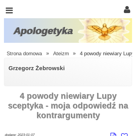
KOŚCIÓŁ
KATOLICKI
TRÓJCA
Apologetyka
ŚWIĘTA
RACJONALISTA
Strona domowa
»
Ateizm
»
4 powody niewiary Lupy
ATEIZM
Grzegorz Żebrowski
ŚWIADKOWIE
JEHOWY
4 powody niewiary Lupy
W
OBRONIE
sceptyka - moja odpowiedź na
WIARY
kontrargumenty
INNE
dodane: 2023-01-07