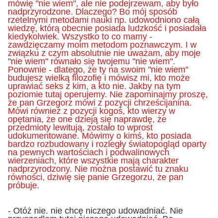
mówię "nie wiem", ale nie podejrzewam, aby było
nadprzyrodzone. Dlaczego? Bo mój sposób
rzetelnymi metodami nauki np. udowodniono całą
wiedzę, którą obecnie posiada ludzkość i posiadała
kiedykolwiek. Wszystko to co mamy -
zawdzięczamy moim metodom poznawczym. I w
związku z czym absolutnie nie uważam, aby moje
"nie wiem" równało się twojemu "nie wiem".
Ponownie - dlatego, że ty na swoim "nie wiem"
budujesz wielką filozofię i mówisz mi, kto może
uprawiać seks z kim, a kto nie. Jakby na tym
poziomie tutaj operujemy. Nie zapominajmy proszę,
że pan Grzegorz mówi z pozycji chrześcijanina.
Mówi również z pozycji kogoś, kto wierzy w
opętania, że one dzieją się naprawdę, że
przedmioty lewitują, zostało to wprost
udokumentowane. Mówimy o kimś, kto posiada
bardzo rozbudowany i rozległy światopogląd oparty
na pewnych wartościach i podwalinowych
wierzeniach, które wszystkie mają charakter
nadprzyrodzony. Nie można postawić tu znaku
równości, dziwię się panie Grzegorzu, że pan
próbuje.
- Otóż nie. nie chcę niczego udowadniać. Nie