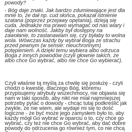
powody?
- Bóg daje znaki. Jak bardzo zdumiewające jest dla
mnie to, że dał np. cud słońca, pokazał istnienie
szatana (poprzez przejawy opętania), dzieją się
cuda. Jednakże ma prawo wymagać od nas wiary i
daje nam wolność. Jakby był dostępny na
zawołanie, to zastanawiam się, czy byłaby to wolna
wola. Wówczas każdy by wybrał Boga ze strachu
przed pewnym (w sensie: nieuchronnym)
potępieniem. A dzięki temu wybiera albo odrzuca
Boga z innych powodów (czyli głownie takich, że
albo chce Go wybrać, albo nie chce Go wybierać).
Czyli właśnie tą myślą za chwilę się posłużę - czyli
chodzi o kwestię, dlaczego Bóg, któremu
przypisujemy atrybuty wszechmocy, nie objawia się
nam w taki sposób, aby nikt nie miał najmniejszej
potrzeby pytać o dowody - chcąc tutaj podkreślić jak
zwykle, że nie wiem, ale wydaje mi się to dość
logiczne - że być może jego zamysłem było to, aby
każdy mógł Go wybrać w oparciu o to, czy chce go
wybrać, czy też nie chce Go wybrać, aby dać dobre
powody do odrzucenia go również tym, co nie chcą