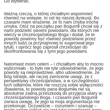
Go wybierać.
Ważną rzeczą, o której chciałbym wspomnieć
również na wstępie, to cel tej naszej dyskusji. Bo
czasami mam wrażenie, że to nam chyba trochę
umyka. Otóż na początku pan Bogumił chciał się z
nami podzielić swoimi powodami, dla których nie
wierzy w chrześcijańskiego Boga i dodał, że te
powody powinny być również podzielane przez
innych ludzi (a przynajmniej to sugerował jego
tytuł). I oprócz tego zaprosił chrześcijan do
skonfrontowania się z tymi jego powodami.
Natomiast moim celem – i chciałbym aby to mocno
wybrzmiało - to było nie tyle udowodnienie, że jego
powody są nieprawdziwe, albo udowodnienie, że
Bóg istnieje, ale raczej zwrócenie uwagi, że z
perspektywy chrześcijaństwa, a w szczególności
tych odłamów, które nie roszczą sobie wyłączności
zbawienia, to powody pana Bogumiła nie są
absolutnie żadną przeszkodą do przyjęcia wiary w
chrześcijańskiego Boga. I czasami pan Bogumił
zwraca uwagę, że jego ta moja argumentacja nie
przekonuje. Oczywiście – rozumiem i szanuję –
moim celem jednak nie jest tutaj nawrócenie pana