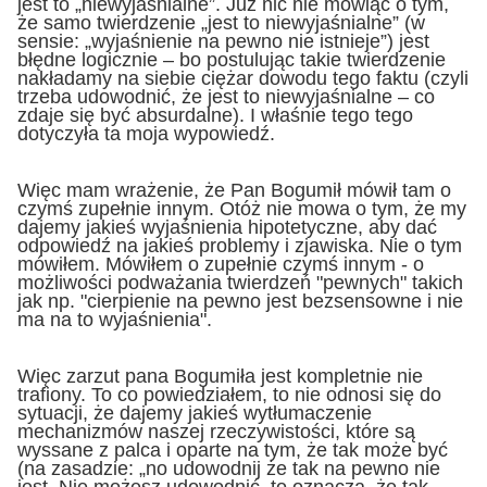
jest to „niewyjaśnialne”. Już nic nie mówiąc o tym,
że samo twierdzenie „jest to niewyjaśnialne” (w
sensie: „wyjaśnienie na pewno nie istnieje”) jest
błędne logicznie – bo postulując takie twierdzenie
nakładamy na siebie ciężar dowodu tego faktu (czyli
trzeba udowodnić, że jest to niewyjaśnialne – co
zdaje się być absurdalne). I właśnie tego tego
dotyczyła ta moja wypowiedź.
Więc mam wrażenie, że Pan Bogumił mówił tam o
czymś zupełnie innym. Otóż nie mowa o tym, że my
dajemy jakieś wyjaśnienia hipotetyczne, aby dać
odpowiedź na jakieś problemy i zjawiska. Nie o tym
mówiłem. Mówiłem o zupełnie czymś innym - o
możliwości podważania twierdzeń "pewnych" takich
jak np. "cierpienie na pewno jest bezsensowne i nie
ma na to wyjaśnienia".
Więc zarzut pana Bogumiła jest kompletnie nie
trafiony. To co powiedziałem, to nie odnosi się do
sytuacji, że dajemy jakieś wytłumaczenie
mechanizmów naszej rzeczywistości, które są
wyssane z palca i oparte na tym, że tak może być
(na zasadzie: „no udowodnij że tak na pewno nie
jest. Nie możesz udowodnić, to oznacza, że tak