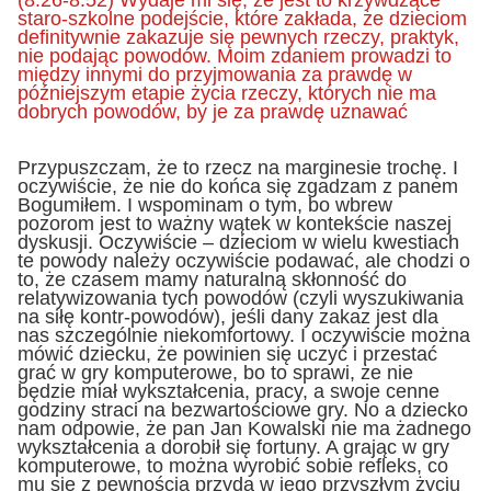
staro-szkolne podejście, które zakłada, że dzieciom
definitywnie zakazuje się pewnych rzeczy, praktyk,
nie podając powodów. Moim zdaniem prowadzi to
między innymi do przyjmowania za prawdę w
późniejszym etapie życia rzeczy, których nie ma
dobrych powodów, by je za prawdę uznawać
Przypuszczam, że to rzecz na marginesie trochę. I
oczywiście, że nie do końca się zgadzam z panem
Bogumiłem. I wspominam o tym, bo wbrew
pozorom jest to ważny wątek w kontekście naszej
dyskusji. Oczywiście – dzieciom w wielu kwestiach
te powody należy oczywiście podawać, ale chodzi o
to, że czasem mamy naturalną skłonność do
relatywizowania tych powodów (czyli wyszukiwania
na siłę kontr-powodów), jeśli dany zakaz jest dla
nas szczególnie niekomfortowy. I oczywiście można
mówić dziecku, że powinien się uczyć i przestać
grać w gry komputerowe, bo to sprawi, że nie
będzie miał wykształcenia, pracy, a swoje cenne
godziny straci na bezwartościowe gry. No a dziecko
nam odpowie, że pan Jan Kowalski nie ma żadnego
wykształcenia a dorobił się fortuny. A grając w gry
komputerowe, to można wyrobić sobie refleks, co
mu się z pewnością przyda w jego przyszłym życiu