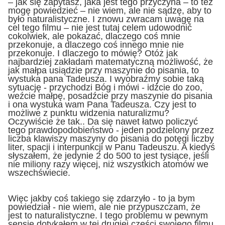
– jak się zapytasz, jaka jest tego przyczyna – to też
mogę powiedzieć – nie wiem, ale nie sądzę, aby to
było naturalistyczne. I znowu zwracam uwagę na
cel tego filmu – nie jest tutaj celem udowodnić
cokolwiek, ale pokazać, dlaczego coś mnie
przekonuje, a dlaczego coś innego mnie nie
przekonuje. I dlaczego to mówię? Otóż jak
najbardziej zakładam matematyczną możliwość, że
jak małpa usiądzie przy maszynie do pisania, to
wystuka pana Tadeusza. I wyobraźmy sobie taką
sytuację - przychodzi Bóg i mówi - idźcie do zoo,
weźcie małpę, posadźcie przy maszynie do pisania
i ona wystuka wam Pana Tadeusza. Czy jest to
możliwe z punktu widzenia naturalizmu?
Oczywiście że tak.. Da się nawet łatwo policzyć
tego prawdopodobieństwo - jeden podzielony przez
liczba klawiszy maszyny do pisania do potęgi liczby
liter, spacji i interpunkcji w Panu Tadeuszu. A kiedyś
słyszałem, że jedynie 2 do 500 to jest tysiące, jeśli
nie miliony razy więcej, niż wszystkich atomów we
wszechświecie.
Więc jakby coś takiego się zdarzyło - to ja bym
powiedział - nie wiem, ale nie przypuszczam, że
jest to naturalistyczne. I tego problemu w pewnym
sensie dotykałem w tej drugiej części swojego filmu.