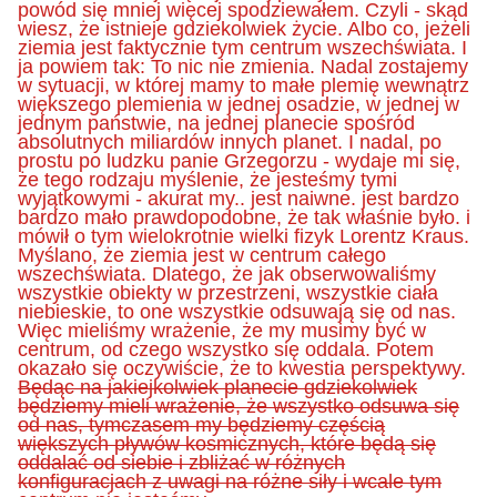
powód się mniej więcej spodziewałem. Czyli - skąd
wiesz, że istnieje gdziekolwiek życie. Albo co, jeżeli
ziemia jest faktycznie tym centrum wszechświata. I
ja powiem tak: To nic nie zmienia. Nadal zostajemy
w sytuacji, w której mamy to małe plemię wewnątrz
większego plemienia w jednej osadzie, w jednej w
jednym państwie, na jednej planecie spośród
absolutnych miliardów innych planet. I nadal, po
prostu po ludzku panie Grzegorzu - wydaje mi się,
że tego rodzaju myślenie, że jesteśmy tymi
wyjątkowymi - akurat my.. jest naiwne. jest bardzo
bardzo mało prawdopodobne, że tak właśnie było. i
mówił o tym wielokrotnie wielki fizyk Lorentz Kraus.
Myślano, że ziemia jest w centrum całego
wszechświata. Dlatego, że jak obserwowaliśmy
wszystkie obiekty w przestrzeni, wszystkie ciała
niebieskie, to one wszystkie odsuwają się od nas.
Więc mieliśmy wrażenie, że my musimy być w
centrum, od czego wszystko się oddala. Potem
okazało się oczywiście, że to kwestia perspektywy.
Będąc na jakiejkolwiek planecie gdziekolwiek
będziemy mieli wrażenie, że wszystko odsuwa się
od nas, tymczasem my będziemy częścią
większych pływów kosmicznych, które będą się
oddalać od siebie i zbliżać w różnych
konfiguracjach z uwagi na różne siły i wcale tym