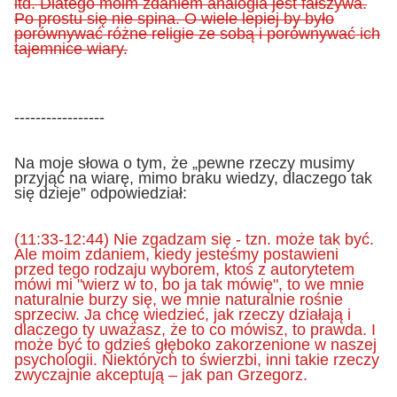
itd. Dlatego moim zdaniem analogia jest fałszywa.
Po prostu się nie spina. O wiele lepiej by było
porównywać różne religie ze sobą i porównywać ich
tajemnice wiary.
-----------------
Na moje słowa o tym, że „pewne rzeczy musimy
przyjąć na wiarę, mimo braku wiedzy, dlaczego tak
się dzieje” odpowiedział:
(11:33-12:44) Nie zgadzam się - tzn. może tak być.
Ale moim zdaniem, kiedy jesteśmy postawieni
przed tego rodzaju wyborem, ktoś z autorytetem
mówi mi "wierz w to, bo ja tak mówię", to we mnie
naturalnie burzy się, we mnie naturalnie rośnie
sprzeciw. Ja chcę wiedzieć, jak rzeczy działają i
dlaczego ty uważasz, że to co mówisz, to prawda. I
może być to gdzieś głęboko zakorzenione w naszej
psychologii. Niektórych to świerzbi, inni takie rzeczy
zwyczajnie akceptują – jak pan Grzegorz.