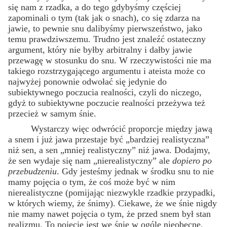
się nam z rzadka, a do tego gdybyśmy częściej
zapominali o tym (tak jak o snach), co się zdarza na
jawie, to pewnie snu dalibyśmy pierwszeństwo, jako
temu prawdziwszemu. Trudno jest znaleźć ostateczny
argument, który nie byłby arbitralny i dałby jawie
przewagę w stosunku do snu. W rzeczywistości nie ma
takiego rozstrzygającego argumentu i ateista może co
najwyżej ponownie odwołać się jedynie do
subiektywnego poczucia realności, czyli do niczego,
gdyż to subiektywne poczucie realności przeżywa też
przecież w samym śnie.
Wystarczy więc odwrócić proporcje między jawą
a snem i już jawa przestaje być „bardziej realistyczna”
niż sen, a sen „mniej realistyczny” niż jawa. Dodajmy,
że sen wydaje się nam „nierealistyczny” ale
dopiero po
przebudzeniu
. Gdy jesteśmy jednak w środku snu to nie
mamy pojęcia o tym, że coś może być w nim
nierealistyczne (pomijając niezwykle rzadkie przypadki,
w których wiemy, że śnimy). Ciekawe, że we śnie nigdy
nie mamy nawet pojęcia o tym, że przed snem był stan
realizmu. To pojęcie jest we śnie w ogóle nieobecne.