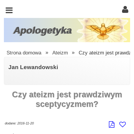
KOŚCIÓŁ
KATOLICKI
TRÓJCA
Apologetyka
ŚWIĘTA
RACJONALISTA
Strona domowa
»
Ateizm
»
Czy ateizm jest prawd
ATEIZM
Jan Lewandowski
ŚWIADKOWIE
JEHOWY
Czy ateizm jest prawdziwym
W
OBRONIE
sceptycyzmem?
WIARY
INNE
dodane: 2016-11-20