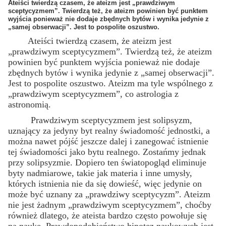
Ateiści twierdzą czasem, że ateizm jest „prawdziwym
sceptycyzmem”. Twierdzą też, że ateizm powinien być punktem
wyjścia ponieważ nie dodaje zbędnych bytów i wynika jedynie z
„samej obserwacji”. Jest to pospolite oszustwo.
Ateiści twierdzą czasem, że ateizm jest
„prawdziwym sceptycyzmem”. Twierdzą też, że ateizm
powinien być punktem wyjścia ponieważ nie dodaje
zbędnych bytów i wynika jedynie z „samej obserwacji”.
Jest to pospolite oszustwo. Ateizm ma tyle wspólnego z
„prawdziwym sceptycyzmem”, co astrologia z
astronomią.
Prawdziwym sceptycyzmem jest solipsyzm,
uznający za jedyny byt realny świadomość jednostki, a
można nawet pójść jeszcze dalej i zanegować istnienie
tej świadomości jako bytu realnego. Zostańmy jednak
przy solipsyzmie. Dopiero ten światopogląd eliminuje
byty nadmiarowe, takie jak materia i inne umysły,
których istnienia nie da się dowieść, więc jedynie on
może być uznany za „prawdziwy sceptycyzm”. Ateizm
nie jest żadnym „prawdziwym sceptycyzmem”, choćby
również dlatego, że ateista bardzo często powołuje się
na naukę. Prawdopodobieństwo hipotez naukowych jest