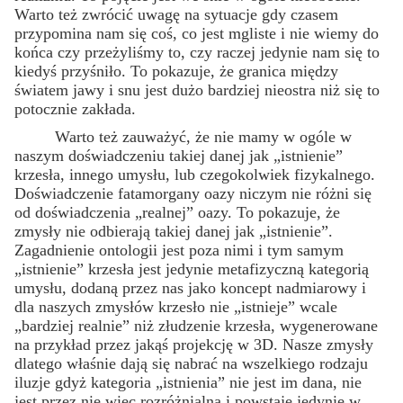
Warto też zwrócić uwagę na sytuacje gdy czasem
przypomina nam się coś, co jest mgliste i nie wiemy do
końca czy przeżyliśmy to, czy raczej jedynie nam się to
kiedyś przyśniło. To pokazuje, że granica między
światem jawy i snu jest dużo bardziej nieostra niż się to
potocznie zakłada.
Warto też zauważyć, że nie mamy w ogóle w
naszym doświadczeniu takiej danej jak „istnienie”
krzesła, innego umysłu, lub czegokolwiek fizykalnego.
Doświadczenie fatamorgany oazy niczym nie różni się
od doświadczenia „realnej” oazy. To pokazuje, że
zmysły nie odbierają takiej danej jak „istnienie”.
Zagadnienie ontologii jest poza nimi i tym samym
„istnienie” krzesła jest jedynie metafizyczną kategorią
umysłu, dodaną przez nas jako koncept nadmiarowy i
dla naszych zmysłów krzesło nie „istnieje” wcale
„bardziej realnie” niż złudzenie krzesła, wygenerowane
na przykład przez jakąś projekcję w 3D. Nasze zmysły
dlatego właśnie dają się nabrać na wszelkiego rodzaju
iluzje gdyż kategoria „istnienia” nie jest im dana, nie
jest przez nie więc rozróżnialna i powstaje jedynie w