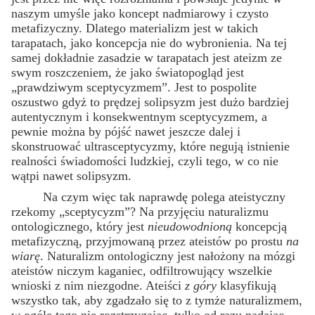
naszym umyśle jako koncept nadmiarowy i czysto
metafizyczny. Dlatego materializm jest w takich
tarapatach, jako koncepcja nie do wybronienia. Na tej
samej dokładnie zasadzie w tarapatach jest ateizm ze
swym roszczeniem, że jako światopogląd jest
„prawdziwym sceptycyzmem”. Jest to pospolite
oszustwo gdyż to prędzej solipsyzm jest dużo bardziej
autentycznym i konsekwentnym sceptycyzmem, a
pewnie można by pójść nawet jeszcze dalej i
skonstruować ultrasceptycyzmy, które negują istnienie
realności świadomości ludzkiej, czyli tego, w co nie
wątpi nawet solipsyzm.
Na czym więc tak naprawdę polega ateistyczny
rzekomy „sceptycyzm”? Na przyjęciu naturalizmu
ontologicznego, który jest
nieudowodnioną
koncepcją
metafizyczną, przyjmowaną przez ateistów po prostu
na
wiarę
. Naturalizm ontologiczny jest nałożony na mózgi
ateistów niczym kaganiec, odfiltrowujący wszelkie
wnioski z nim niezgodne. Ateiści
z góry
klasyfikują
wszystko tak, aby zgadzało się to z tymże naturalizmem,