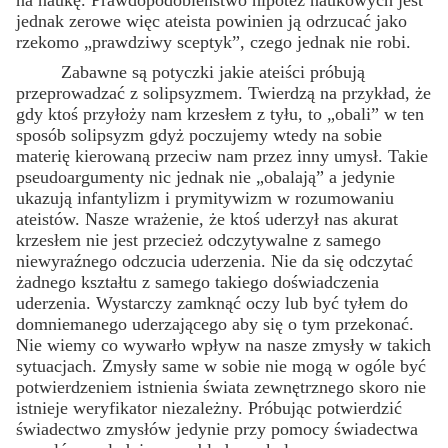
jednak zerowe więc ateista powinien ją odrzucać jako
rzekomo „prawdziwy sceptyk”, czego jednak nie robi.
Zabawne są potyczki jakie ateiści próbują
przeprowadzać z solipsyzmem. Twierdzą na przykład, że
gdy ktoś przyłoży nam krzesłem z tyłu, to „obali” w ten
sposób solipsyzm gdyż poczujemy wtedy na sobie
materię kierowaną przeciw nam przez inny umysł. Takie
pseudoargumenty nic jednak nie „obalają” a jedynie
ukazują infantylizm i prymitywizm w rozumowaniu
ateistów. Nasze wrażenie, że ktoś uderzył nas akurat
krzesłem nie jest przecież odczytywalne z samego
niewyraźnego odczucia uderzenia. Nie da się odczytać
żadnego kształtu z samego takiego doświadczenia
uderzenia. Wystarczy zamknąć oczy lub być tyłem do
domniemanego uderzającego aby się o tym przekonać.
Nie wiemy co wywarło wpływ na nasze zmysły w takich
sytuacjach. Zmysły same w sobie nie mogą w ogóle być
potwierdzeniem istnienia świata zewnętrznego skoro nie
istnieje weryfikator niezależny. Próbując potwierdzić
świadectwo zmysłów jedynie przy pomocy świadectwa