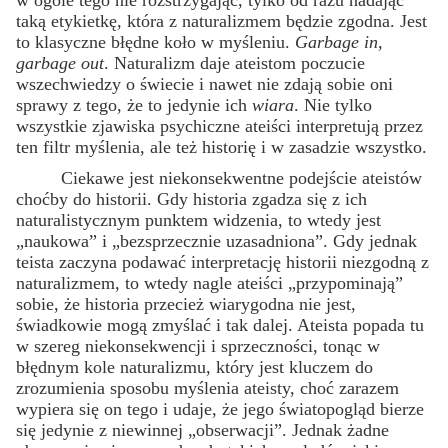
w ogóle tego nie rozstrzygając, tylko od razu nadając
taką etykietkę, która z naturalizmem będzie zgodna. Jest
to klasyczne błędne koło w myśleniu.
Garbage in,
garbage out
. Naturalizm daje ateistom poczucie
wszechwiedzy o świecie i nawet nie zdają sobie oni
sprawy z tego, że to jedynie ich
wiara
. Nie tylko
wszystkie zjawiska psychiczne ateiści interpretują przez
ten filtr myślenia, ale też historię i w zasadzie wszystko.
Ciekawe jest niekonsekwentne podejście ateistów
choćby do historii. Gdy historia zgadza się z ich
naturalistycznym punktem widzenia, to wtedy jest
„naukowa” i „bezsprzecznie uzasadniona”. Gdy jednak
teista zaczyna podawać interpretację historii niezgodną z
naturalizmem, to wtedy nagle ateiści „przypominają”
sobie, że historia przecież wiarygodna nie jest,
świadkowie mogą zmyślać i tak dalej. Ateista popada tu
w szereg niekonsekwencji i sprzeczności, tonąc w
błędnym kole naturalizmu, który jest kluczem do
zrozumienia sposobu myślenia ateisty, choć zarazem
wypiera się on tego i udaje, że jego światopogląd bierze
się jedynie z niewinnej „obserwacji”. Jednak żadne