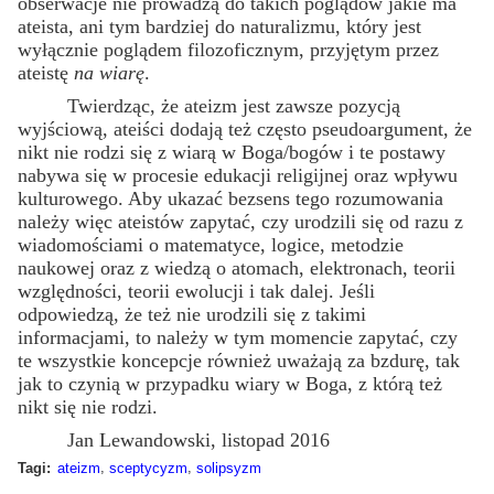
obserwacje nie prowadzą do takich poglądów jakie ma
ateista, ani tym bardziej do naturalizmu, który jest
wyłącznie poglądem filozoficznym, przyjętym przez
ateistę
na wiarę
.
Twierdząc, że ateizm jest zawsze pozycją
wyjściową, ateiści dodają też często pseudoargument, że
nikt nie rodzi się z wiarą w Boga/bogów i te postawy
nabywa się w procesie edukacji religijnej oraz wpływu
kulturowego. Aby ukazać bezsens tego rozumowania
należy więc ateistów zapytać, czy urodzili się od razu z
wiadomościami o matematyce, logice, metodzie
naukowej oraz z wiedzą o atomach, elektronach, teorii
względności, teorii ewolucji i tak dalej. Jeśli
odpowiedzą, że też nie urodzili się z takimi
informacjami, to należy w tym momencie zapytać, czy
te wszystkie koncepcje również uważają za bzdurę, tak
jak to czynią w przypadku wiary w Boga, z którą też
nikt się nie rodzi.
Jan Lewandowski, listopad 2016
,
,
Tagi:
ateizm
sceptycyzm
solipsyzm