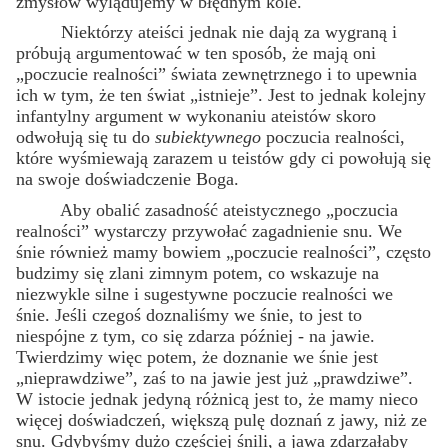
zmysłów wylądujemy w błędnym kole.
Niektórzy ateiści jednak nie dają za wygraną i
próbują argumentować w ten sposób, że mają oni
„poczucie realności” świata zewnętrznego i to upewnia
ich w tym, że ten świat „istnieje”. Jest to jednak kolejny
infantylny argument w wykonaniu ateistów skoro
odwołują się tu do
subiektywnego
poczucia realności,
które wyśmiewają zarazem u teistów gdy ci powołują się
na swoje doświadczenie Boga.
Aby obalić zasadność ateistycznego „poczucia
realności” wystarczy przywołać zagadnienie snu. We
śnie również mamy bowiem „poczucie realności”, często
budzimy się zlani zimnym potem, co wskazuje na
niezwykle silne i sugestywne poczucie realności we
śnie. Jeśli czegoś doznaliśmy we śnie, to jest to
niespójne z tym, co się zdarza później - na jawie.
Twierdzimy więc potem, że doznanie we śnie jest
„nieprawdziwe”, zaś to na jawie jest już „prawdziwe”.
W istocie jednak jedyną różnicą jest to, że mamy nieco
więcej doświadczeń, większą pulę doznań z jawy, niż ze
snu. Gdybyśmy dużo częściej śnili, a jawa zdarzałaby