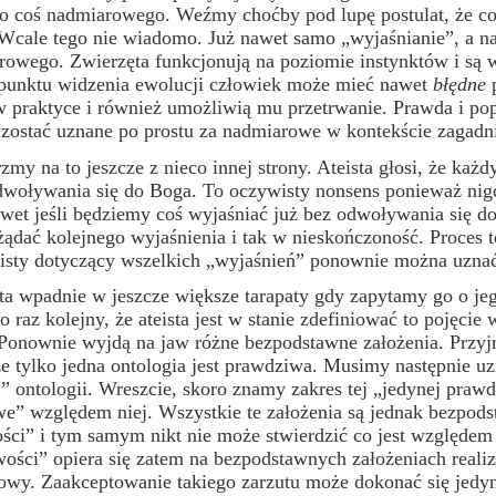
ko coś nadmiarowego. Weźmy choćby pod lupę postulat, że co
cale tego nie wiadomo. Już nawet samo „wyjaśnianie”, a n
rowego. Zwierzęta funkcjonują na poziomie instynktów i są w
 punktu widzenia ewolucji człowiek może mieć nawet
błędne
p
w praktyce i również umożliwią mu przetrwanie. Prawda i pop
zostać uznane po prostu za nadmiarowe w kontekście zagadn
a to jeszcze z nieco innej strony. Ateista głosi, że każd
dwoływania się do Boga. To oczywisty nonsens ponieważ nigdy
awet jeśli będziemy coś wyjaśniać już bez odwoływania się
dać kolejnego wyjaśnienia i tak w nieskończoność. Proces te
teisty dotyczący wszelkich „wyjaśnień” ponownie można uzn
adnie w jeszcze większe tarapaty gdy zapytamy go o jego k
o raz kolejny, że ateista jest w stanie zdefiniować to pojęci
Ponownie wyjdą na jaw różne bezpodstawne założenia. Przy
e tylko jedna ontologia jest prawdziwa. Musimy następnie uz
 ontologii. Wreszcie, skoro znamy zakres tej „jedynej prawdz
e” względem niej. Wszystkie te założenia są jednak bezpods
ości” i tym samym nikt nie może stwierdzić co jest względem
ości” opiera się zatem na bezpodstawnych założeniach real
owy. Zaakceptowanie takiego zarzutu może dokonać się jedyn