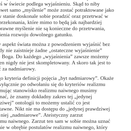
ś w świecie podlega wyjaśnieniu. Skąd to niby
awet samo „myślenie” może zostać potraktowane jako
 stanie doskonale sobie poradzić oraz przetrwać w
rzekonania, które mimo to będą jak najbardziej
rawne myślenie nie są konieczne do przetrwania,
ienia rozwoju dowolnego gatunku.
y aspekt świata można z powodzeniem wyjaśnić bez
 nie zaistnieje żadne „ostateczne wyjaśnienie”
 do Boga. Do każdego „wyjaśnienia” zawsze możemy
n nigdy nie jest skompletowany. A skoro tak jest to
ać za nadmiarowy.
ryteria definicji pojęcia „byt nadmiarowy”. Okaże
e wyłącznie po odwołaniu się do kryteriów realizmu
jmując stanowisko realizmu naiwnego musimy
nać, że znamy dokładny zakres tej „jedynej
iwej” ontologii to możemy ustalić co jest
tawne. Nikt nie ma dostępu do „jedynej prawdziwej
 niej „nadmiarowe”. Ateistyczny zarzut
izmu naiwnego. Zarzut ten sam w sobie można uznać
ie w obrębie postulatów realizmu naiwnego, który