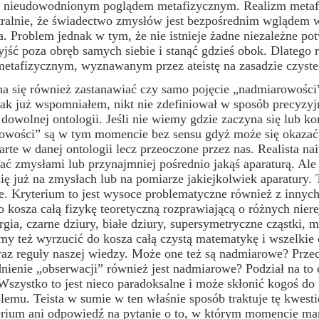
ie nieudowodnionym poglądem metafizycznym. Realizm metaf
itralnie, że świadectwo zmysłów jest bezpośrednim wglądem w
. Problem jednak w tym, że nie istnieje żadne niezależne po
ść poza obręb samych siebie i stanąć gdzieś obok. Dlatego 
etafizycznym, wyznawanym przez ateistę na zasadzie czyste
również zastanawiać czy samo pojęcie „nadmiarowości” t
ak już wspomniałem, nikt nie zdefiniował w sposób precyzyjn
dowolnej ontologii. Jeśli nie wiemy gdzie zaczyna się lub ko
owości” są w tym momencie bez sensu gdyż może się okazać,
rte w danej ontologii lecz przeoczone przez nas. Realista n
ać zmysłami lub przynajmniej pośrednio jakąś aparaturą. Ale
 się już na zmysłach lub na pomiarze jakiejkolwiek aparatu
. Kryterium to jest wysoce problematyczne również z inny
 kosza całą fizykę teoretyczną rozprawiającą o różnych niere
gia, czarne dziury, białe dziury, supersymetryczne cząstki, 
my też wyrzucić do kosza całą czystą matematykę i wszelkie 
az reguły naszej wiedzy. Może one też są nadmiarowe? Przec
nienie „obserwacji” również jest nadmiarowe? Podział na to 
 Wszystko to jest nieco paradoksalne i może skłonić kogoś d
emu. Teista w sumie w ten właśnie sposób traktuje tę kwestię. 
erium ani odpowiedź na pytanie o to, w którym momencie ma