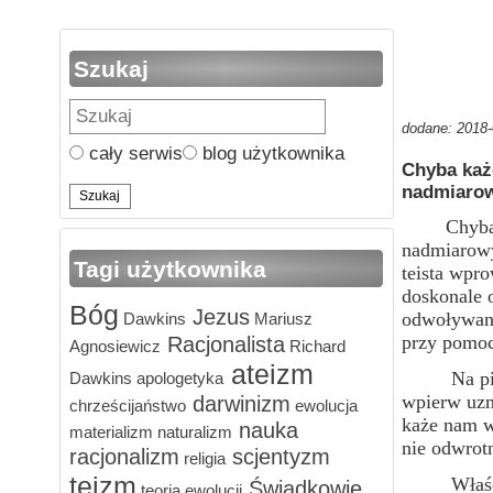
Szukaj
dodane: 2018-
cały serwis
blog użytkownika
Chyba każd
nadmiarow
Chyba każd
nadmiarowy
Tagi użytkownika
teista wpro
doskonale 
Bóg
Jezus
odwoływani
Dawkins
Mariusz
przy pomoc
Racjonalista
Agnosiewicz
Richard
ateizm
Na pierwsz
Dawkins
apologetyka
wpierw uzn
darwinizm
chrześcijaństwo
ewolucja
każe nam w
nauka
materializm
naturalizm
nie odwrotn
racjonalizm
scjentyzm
religia
teizm
Właściwie 
Świadkowie
teoria ewolucji