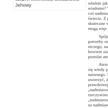
właśnie ja
Jehowy
wiadomo? W
coś nadmia
świecie. Z
skuteczne 
mogą więc 
Spójrzmy n
potrzeby o
niczego, n
bowiem zażą
postulat a
Ateista wp
się wtedy p
naiwnego. 
uwierzyć, ż
prawdziwej”
„nadmiarow
rzeczywist
„nadmiarow
za nadmiar