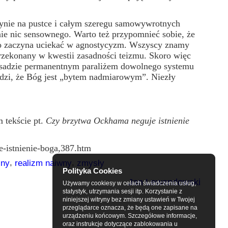
nie na pustce i całym szeregu samowywrotnych
tnie nic sensownego. Warto też przypomnieć sobie, że
to zaczyna uciekać w agnostycyzm. Wszyscy znamy
ieprzekonany w kwestii zasadności teizmu. Skoro więc
zasadzie permanentnym paraliżem dowolnego systemu
erdzi, że Bóg jest „bytem nadmiarowym”. Niezły
 tekście pt.
Czy brzytwa Ockhama neguje istnienie
e-istnienie-boga,387.htm
,
,
zny
realizm naiwny
zmysły
Polityka Cookies
Jan Lewandowski
Używamy cookiesy w celach świadczenia usług,
statystyk, utrzymania sesji itp. Korzystanie z
niniejszej witryny bez zmiany ustawień w Twojej
przeglądarce oznacza, że będą one zapisane na
urządzeniu końcowym. Szczegółowe informacje,
oraz instrukcje dotyczące zablokowania u