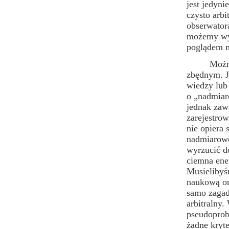
jest jedyn
czysto arb
obserwatora
możemy wyj
poglądem m
Można się 
zbędnym. J
wiedzy lub 
o „nadmiar
jednak zawa
zarejestrow
nie opiera
nadmiarowe
wyrzucić do
ciemna ener
Musielibyś
naukową or
samo zagad
arbitralny.
pseudoprobl
żadne kryt