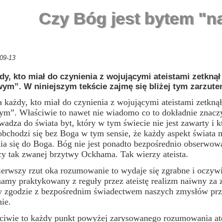
Czy Bóg jest bytem "
09-13
y, kto miał do czynienia z wojującymi ateistami zetknął
ym”. W niniejszym tekście zajmę się bliżej tym zarzute
y, kto miał do czynienia z wojującymi ateistami zetknął s
m”. Właściwie to nawet nie wiadomo co to dokładnie znaczy.
wadza do świata byt, który w tym świecie nie jest zawarty i k
obchodzi się bez Boga w tym sensie, że każdy aspekt świata
a się do Boga. Bóg nie jest ponadto bezpośrednio obserwow
y tak zwanej brzytwy Ockhama. Tak wierzy ateista.
y rzut oka rozumowanie to wydaje się zgrabne i oczywiste. 
amy praktykowany z reguły przez ateistę realizm naiwny za z
 zgodzie z bezpośrednim świadectwem naszych zmysłów przyją
ie.
to każdy punkt powyżej zarysowanego rozumowania ateis