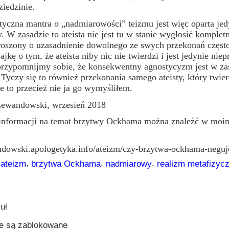
iedzinie.
a mantra o „nadmiarowości” teizmu jest więc oparta jedy
 W zasadzie to ateista nie jest tu w stanie wygłosić komple
proszony o uzasadnienie dowolnego ze swych przekonań częs
ajkę o tym, że ateista niby nic nie twierdzi i jest jedynie n
o przypomnijmy sobie, że konsekwentny agnostycyzm jest w 
 Tyczy się to również przekonania samego ateisty, który twi
e to przecież nie ja go wymyśliłem.
ndowski, wrzesień 2018
informacji na temat brzytwy Ockhama można znaleźć w moim
andowski.apologetyka.info/ateizm/czy-brzytwa-ockhama-neguj
,
,
,
,
ateizm
brzytwa Ockhama
nadmiarowy
realizm metafizyc
uł
e są zablokowane