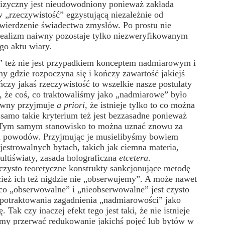
izyczny jest nieudowodniony ponieważ zakłada
 „rzeczywistość” egzystującą niezależnie od
twierdzenie świadectwa zmysłów. Po prostu nie
realizm naiwny pozostaje tylko niezweryfikowanym
go aktu wiary.
eż nie jest przypadkiem konceptem nadmiarowym i
y gdzie rozpoczyna się i kończy zawartość jakiejś
ńczy jakaś rzeczywistość to wszelkie nasze postulaty
 że coś, co traktowaliśmy jako „nadmiarowe” było
aiwny przyjmuje
a priori
, że istnieje tylko to co można
 samo takie kryterium też jest bezzasadne ponieważ
ry. Tym samym stanowisko to można uznać znowu za
ch powodów. Przyjmując je musielibyśmy bowiem
jestrowalnych bytach, takich jak ciemna materia,
multiświaty, zasada holograficzna
etcetera
.
czysto teoretyczne konstrukty sankcjonujące metodę
ież ich też nigdzie nie „obserwujemy”. A może nawet
co „obserwowalne” i „nieobserwowalne” jest czysto
o potraktowania zagadnienia „nadmiarowości” jako
Tak czy inaczej efekt tego jest taki, że nie istnieje
my przerwać redukowanie jakichś pojęć lub bytów w