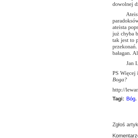
dowolnej dz
Ateistyczn
paradoksów.
ateista po
już chyba b
tak jest t
przekonań.
bałagan. Al
Jan Lewa
PS Więcej 
Boga?
http://lew
Tagi:
Bóg
Zgłoś artyk
Komentarz