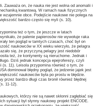
li. Zauważa on, że nauka nie jest wolna od anomalii i
 z mechaniką kwantową. W ramach nauk fizycznych
bie wzajemnie obce. Podejście naukowe nie polega na
większość bardzo często się myli (s. 10).
ypomina też o tym, że jeszcze w latach
wynikało, że palenie papierosów nie wywołuje raka
erały ten pogląd w tamtych czasach, choć był on
kszość naukowców w XX wieku wierzyło, że pelagra
azało się, że przyczyną pelagry jest niedobór
iła też, że kontynenty są nieruchome. Jednak i
długo. Dziś jednak koncepcja epejroferezy, czyli
(s. 11). Leisola przypomina również o tym, że
A dominował błędny pogląd, że jedzenie jajek jest
i większość naukowców była po prostu w błędzie.
przez bardzo długi czas bronił również błędnej
s. 11-12).
aukowych, którzy nie są nawet skłonni zagłębiać się
kich sytuacji był słynny naukowy projekt ENCODE.
ów darwinowskich przekonaniu, że większość