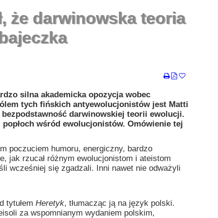
ł, że darwinowska teoria
 bajeczka
 bardzo silna akademicka opozycja wobec
ólem tych fińskich antyewolucjonistów jest Matti
ą bezpodstawność darwinowskiej teorii ewolucji.
i popłoch wśród ewolucjonistów. Omówienie tej
nym poczuciem humoru, energiczny, bardzo
uje, jak rzucał różnym ewolucjonistom i ateistom
i wcześniej się zgadzali. Inni nawet nie odważyli
d tytułem
Heretyk
, tłumacząc ją na język polski.
 Leisoli za wspomnianym wydaniem polskim,