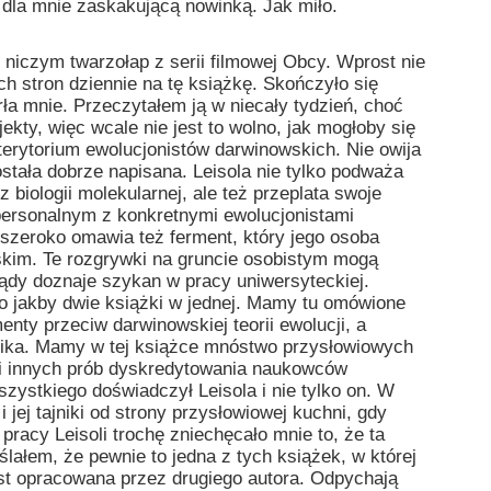
dla mnie zaskakującą nowinką. Jak miło.
 niczym twarzołap z serii filmowej Obcy. Wprost nie
h stron dziennie na tę książkę. Skończyło się
rła mnie. Przeczytałem ją w niecały tydzień, choć
kty, więc wcale nie jest to wolno, jak mogłoby się
 terytorium ewolucjonistów darwinowskich. Nie owija
stała dobrze napisana. Leisola nie tylko podważa
biologii molekularnej, ale też przeplata swoje
personalnym z konkretnymi ewolucjonistami
 szeroko omawia też ferment, który jego osoba
skim. Te rozgrywki na gruncie osobistym mogą
ądy doznaje szykan w pracy uniwersyteckiej.
 jakby dwie książki w jednej. Mamy tu omówione
nty przeciw darwinowskiej teorii ewolucji, a
nika. Mamy w tej książce mnóstwo przysłowiowych
i innych prób dyskredytowania naukowców
zystkiego doświadczył Leisola i nie tylko on. W
jej tajniki od strony przysłowiowej kuchni, gdy
pracy Leisoli trochę zniechęcało mnie to, że ta
ałem, że pewnie to jedna z tych książek, w której
est opracowana przez drugiego autora. Odpychają