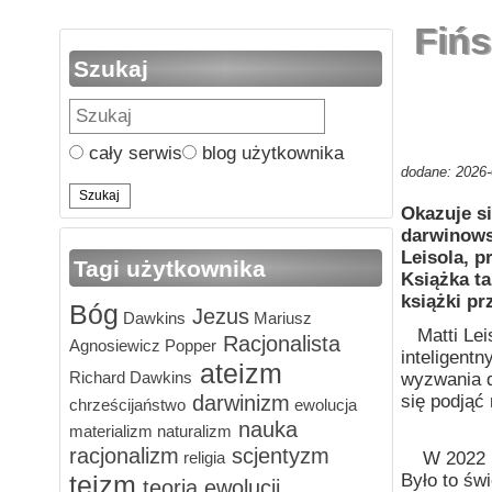
Fińs
Szukaj
cały serwis
blog użytkownika
dodane: 2026-
Okazuje si
darwinowsk
Leisola, p
Tagi użytkownika
Książka t
książki pr
Bóg
Jezus
Dawkins
Mariusz
Matti Leis
Racjonalista
Agnosiewicz
Popper
inteligentn
ateizm
Richard Dawkins
wyzwania d
darwinizm
się podjąć
chrześcijaństwo
ewolucja
nauka
materializm
naturalizm
racjonalizm
scjentyzm
W 2022 rok
religia
Było to św
teizm
teoria ewolucji