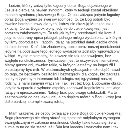
Ludzie, którzy widzą tylko łagodny obraz Boga objawionego w
Jezusie cierpią na pewien syndrom, który w teologii został określony
mianem syndromu pluszowego Boga. Osoba widząca jedynie łagodny
obraz Boga wypiera ze swej świadomości to, że Bóg potrafi być
również bardzo surowy dla tych, którzy nie okazują Mu szacunku i
skruchy. Obraz Boga okrojony jedynie do cukierkowej wizji jest
obrazem zafałszowanym. To tak jak byśmy przedstawili się komuś
jedynie od strony opisu jakiegoś jednego miłego wydarzenia, w którym
byliśmy dobroduszni i łagodni, dając na przykład datek osobie chorej
lub bezdomnej. Ktoś, kto zbudowałby sobie obraz naszej mentalności
jedynie na podstawie tego jednego wydarzenia zostałby wprowadzony
w błąd. Mylnie mniemałby, że zawsze się tak zachowujemy, bez
względu na okoliczności. Tymczasem jest to oczywiście niemożliwe.
Mamy gorsze dni, również takie, w których jesteśmy na kogoś źli i
przestajemy być mili. W ekstremalnych sytuacjach może dojść nawet
do tego, że będziemy bezlitośni i bezwzględni dla kogoś, kto zagraża
naszym żywotnym interesom lub biologicznej egzystencji naszej
rodziny, z nami samymi włącznie. Taki jest też Bóg. Budowanie obrazu
jedynie w oparciu o wybrane aspekty zachowań kogokolwiek jest więc
rażącym uproszczeniem. Należy brać pod uwagę całokształt. Ma to
zastosowanie do nas jako ludzi, a co dopiero mówić o Bogu, który jest
dużo bardziej skomplikowaną istotą.
Mam wrażenie, że osoby okrajające sobie Boga do cukierkowej wizji
Boga pluszowego nie chcą starać się sprostać radykalnym wymogom
ewangelicznym w zakresie moralności. Osoby takie łudzą się, że w
sumie to po co się starać jeśli Bóg jest łagodny i wszystko nam i tak