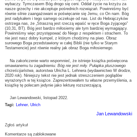
wybaczy. Tymczasem Bóg drogo się ceni. Oddał życie na krzyżu za
nasze grzechy i nie akceptuje pośrednich rozwiązań. Powinniśmy być
równie silnie zaangażowani w poświęcanie się Jemu, co On nam. Bóg
jest radykałem i tego samego oczekuje od nas. List do Hebrajczyków
ostrzega nas, że „Straszną jest rzeczą wpaść w ręce Boga żyjącego”
(10,31, BT). Bóg jest bardzo miłosierny ale tym bardziej wymagający.
Powinniśmy więc przystępować do Niego z respektem i strachem. To
nie jest nasz dobry kumpel, z którym chodzimy na piwo. Obraz
surowego Boga przedstawiony w całej Biblii (nie tylko w Starym
Testamencie) jest równie realny jak obraz Boga miłosiernego.
Na zakończenie warto wspomnieć, że istnieje książka poświęcona
omawianemu tu zagadnieniu:
Bóg nie jest miły. Pułapka pluszowego
chrześcijaństwa
, autorstwa Ulricha L. Lehnera (wydawnictwo W drodze,
2020 rok). Niniejszy tekst nie jest jednak streszczeniem poglądów
wyrażonych w tej książce. Zaprezentowałem tu własne przemyślenia, a
książkę tę polecam jedynie jako lekturę rozszerzającą.
Jan Lewandowski, listopad 2022.
,
Tagi:
Lehner
Ulrich
Jan Lewandowski
Zgłoś artykuł
Komentarze są zablokowane