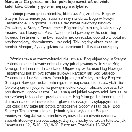
Marcjona. Co gorsza, mit ten pokutuje nawet wśród wielu
katolików. Obalimy go w niniejszym artykule.
Istnieje pewna grupa ateistów, która uważa, że obraz Boga w
Starym Testamencie jest zupełnie inny niż obraz Boga w Nowym
Testamencie. Co gorsza, uważają tak nawet niektórzy katolicy.
Objawiony w Starym Testamencie Bóg ma być okrutny, krwiożerczy,
mściwy, bezlitosny
etcetera
. Natomiast objawiony w Jezusie Bóg
Nowego Testamentu ma być łagodny jak owieczka, dobrotliwy, potulny,
przebaczający, dobroduszny i tak dalej. Taki błędny obraz miał już
heretyk Marcjon, żyjący gdzieś na przełomie I i II wieku naszej ery.
Różnica taka w rzeczywistości nie istnieje. Bóg objawiony w Starym
Testamencie jest równie dobroduszny jak objawiony w Jezusie Bóg
Nowego Testamentu. I na odwrót. Objawiony w Jezusie Bóg Nowego
Testamentu potrafi być równie surowy i karcący jak Bóg Starego
Testamentu. Ludzie, którzy formułują tezę o różnicy między Bogiem
Starego i Nowego Testamentu nigdy tak naprawdę nie przeczytali Biblii.
Opierają się oni jedynie na pewnym cukierkowym obrazie Jezusa, tak
popularnym w popkulturze. Jeśli znają oni jakieś wypowiedzi Jezusa, to
najczęściej te łagodne i przebaczające. Bóg Starego Testamentu jest
dla nich natomiast mścicielem, głównie karzącym, zsyłającym na
ludzkość kary takie jak potop, zniszczenie Sodomy i tak dalej. Bóg
Starego Testamentu nie jest jednak tylko i wyłącznie Bogiem
mściwym. Bóg Jahwe u proroków wypowiada się równie często w
sposób litościwy i przebaczający. Zajrzyj choćby do takich tekstów jak
Jeremiasza 12,15-16 i 50,19-20. Patrz też Ezechiela 16,62-63.