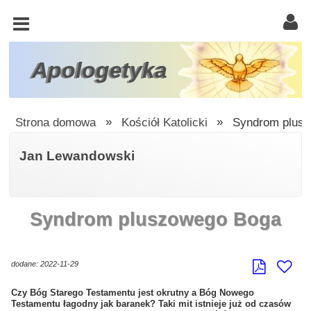
KOŚCIÓŁ
KATOLICKI
TRÓJCA
Apologetyka
ŚWIĘTA
RACJONALISTA
Strona domowa
»
Kościół Katolicki
»
Syndrom plus
ATEIZM
Jan Lewandowski
ŚWIADKOWIE
JEHOWY
Syndrom pluszowego Boga
W
OBRONIE
WIARY
dodane: 2022-11-29
INNE
Czy Bóg Starego Testamentu jest okrutny a Bóg Nowego
Testamentu łagodny jak baranek? Taki mit istnieje już od czasów