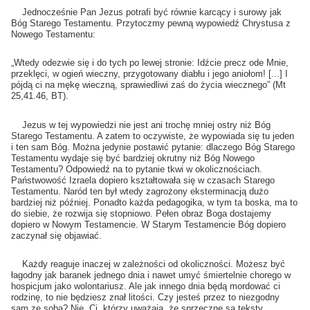
Jednocześnie Pan Jezus potrafi być równie karcący i surowy jak
Bóg Starego Testamentu. Przytoczmy pewną wypowiedź Chrystusa z
Nowego Testamentu:
„Wtedy odezwie się i do tych po lewej stronie: Idźcie precz ode Mnie,
przeklęci, w ogień wieczny, przygotowany diabłu i jego aniołom! [...] I
pójdą ci na mękę wieczną, sprawiedliwi zaś do życia wiecznego” (Mt
25,41.46, BT).
Jezus w tej wypowiedzi nie jest ani trochę mniej ostry niż Bóg
Starego Testamentu. A zatem to oczywiste, że wypowiada się tu jeden
i ten sam Bóg. Można jedynie postawić pytanie: dlaczego Bóg Starego
Testamentu wydaje się być bardziej okrutny niż Bóg Nowego
Testamentu? Odpowiedź na to pytanie tkwi w okolicznościach.
Państwowość Izraela dopiero kształtowała się w czasach Starego
Testamentu. Naród ten był wtedy zagrożony eksterminacją dużo
bardziej niż później. Ponadto każda pedagogika, w tym ta boska, ma to
do siebie, że rozwija się stopniowo. Pełen obraz Boga dostajemy
dopiero w Nowym Testamencie. W Starym Testamencie Bóg dopiero
zaczynał się objawiać.
Każdy reaguje inaczej w zależności od okoliczności. Możesz być
łagodny jak baranek jednego dnia i nawet umyć śmiertelnie chorego w
hospicjum jako wolontariusz. Ale jak innego dnia będą mordować ci
rodzinę, to nie będziesz znał litości. Czy jesteś przez to niezgodny
sam ze sobą? Nie. Ci, którzy uważają, że sprzeczne są teksty