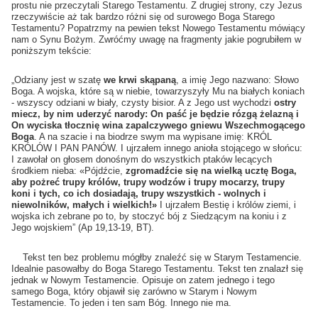
prostu nie przeczytali Starego Testamentu. Z drugiej strony, czy Jezus
rzeczywiście aż tak bardzo różni się od surowego Boga Starego
Testamentu? Popatrzmy na pewien tekst Nowego Testamentu mówiący
nam o Synu Bożym. Zwróćmy uwagę na fragmenty jakie pogrubiłem w
poniższym tekście:
„Odziany jest w szatę
we krwi skąpaną
, a imię Jego nazwano: Słowo
Boga. A wojska, które są w niebie, towarzyszyły Mu na białych koniach
- wszyscy odziani w biały, czysty bisior. A z Jego ust wychodzi
ostry
miecz, by nim uderzyć narody: On paść je będzie rózgą żelazną i
On wyciska tłocznię wina zapalczywego gniewu Wszechmogącego
Boga
. A na szacie i na biodrze swym ma wypisane imię: KRÓL
KRÓLÓW I PAN PANÓW. I ujrzałem innego anioła stojącego w słońcu:
I zawołał on głosem donośnym do wszystkich ptaków lecących
środkiem nieba: «Pójdźcie,
zgromadźcie się na wielką ucztę Boga,
aby pożreć trupy królów, trupy wodzów i trupy mocarzy, trupy
koni i tych, co ich dosiadają, trupy wszystkich - wolnych i
niewolników, małych i wielkich!»
I ujrzałem Bestię i królów ziemi, i
wojska ich zebrane po to, by stoczyć bój z Siedzącym na koniu i z
Jego wojskiem” (Ap 19,13-19, BT).
Tekst ten bez problemu mógłby znaleźć się w Starym Testamencie.
Idealnie pasowałby do Boga Starego Testamentu. Tekst ten znalazł się
jednak w Nowym Testamencie. Opisuje on zatem jednego i tego
samego Boga, który objawił się zarówno w Starym i Nowym
Testamencie. To jeden i ten sam Bóg. Innego nie ma.