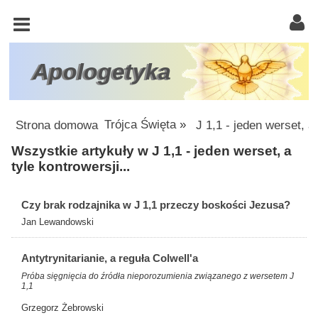
KOŚCIÓŁ
KATOLICKI
TRÓJCA
Apologetyka
ŚWIĘTA
RACJONALISTA
Strona domowa
Trójca Święta
»
J 1,1 - jeden werset, a 
ATEIZM
Wszystkie artykuły w J 1,1 - jeden werset, a
tyle kontrowersji...
ŚWIADKOWIE
JEHOWY
Czy brak rodzajnika w J 1,1 przeczy boskości Jezusa?
W
Jan Lewandowski
OBRONIE
WIARY
Antytrynitarianie, a reguła Colwell'a
Próba sięgnięcia do źródła nieporozumienia związanego z wersetem J
1,1
INNE
Grzegorz Żebrowski