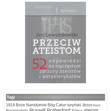
Tagi
1914
Boże Narodzenie
Bóg
Całun turyński
Jezus
Knorr
Russell
Rutherford
ateizm
Racjonalista
Trójca