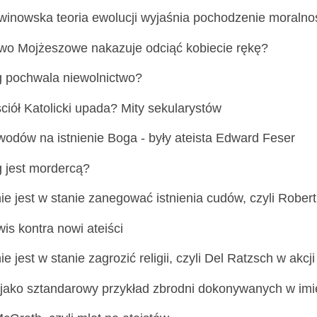
winowska teoria ewolucji wyjaśnia pochodzenie moralno
wo Mojżeszowe nakazuje odciąć kobiecie rękę?
 pochwala niewolnictwo?
ciół Katolicki upada? Mity sekularystów
wodów na istnienie Boga - były ateista Edward Feser
 jest mordercą?
e jest w stanie zanegować istnienia cudów, czyli Robert
is kontra nowi ateiści
e jest w stanie zagrozić religii, czyli Del Ratzsch w akcji
 jako sztandarowy przykład zbrodni dokonywanych w imi