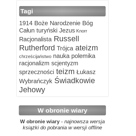
Tagi
1914
Boże Narodzenie
Bóg
Całun turyński
Jezus
Knorr
Russell
Racjonalista
Rutherford
ateizm
Trójca
nauka
polemika
chrześcijaństwo
racjonalizm
scjentyzm
teizm
sprzeczności
Łukasz
Świadkowie
Wybrańczyk
Jehowy
W obronie wiary
W obronie wiary
- najnowsza wersja
książki do pobrania w wersji offline