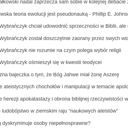
jałkowski nadal zaprzecza sam sobie w kolejnej debacie 
wska teoria ewolucji jest pseudonauką - Phillip E. John
Wybrańczyk chciał udowodnić sprzeczności w Biblii, ale
Wybrańczyk został doszczętnie zaorany przez swych w
Wybrańczyk nie rozumie na czym polega wybór religii
Wybrańczyk ośmieszył się w kwestii teodycei
czna bajeczka o tym, że Bóg Jahwe miał żonę Aszerę
e ateistycznych chochołów i manipulacji w temacie apol
 herezji apokatastazy i obrona biblijnej rzeczywistości 
ludobójstwo w ziemskim raju "naukowych ateistów"
 dyskryminuje osoby niepełnosprawne?