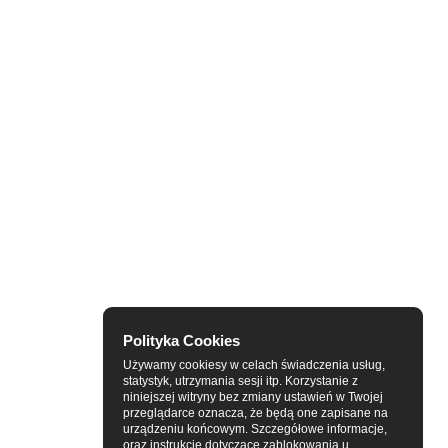
Polityka Cookies
Używamy cookiesy w celach świadczenia usług,
statystyk, utrzymania sesji itp. Korzystanie z
niniejszej witryny bez zmiany ustawień w Twojej
przeglądarce oznacza, że będą one zapisane na
urządzeniu końcowym. Szczegółowe informacje,
oraz instrukcje dotyczące zablokowania u