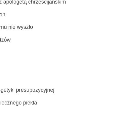
z apologetą chrześcijańskim
son
 mu nie wyszło
idzów
ogetyki presupozycyjnej
wiecznego piekła