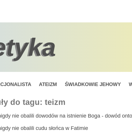
etyka
CJONALISTA
ATEIZM
ŚWIADKOWIE JEHOWY
W
ły do tagu: teizm
 nigdy nie obalili dowodów na istnienie Boga - dowód on
nigdy nie obalili cudu słońca w Fatimie