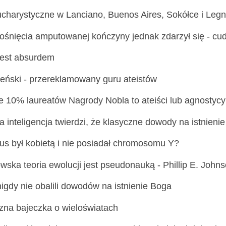
charystyczne w Lanciano, Buenos Aires, Sokółce i Legn
ośnięcia amputowanej kończyny jednak zdarzył się - cud
jest absurdem
eński - przereklamowany guru ateistów
e 10% laureatów Nagrody Nobla to ateiści lub agnostycy
 inteligencja twierdzi, że klasyczne dowody na istnieni
us był kobietą i nie posiadał chromosomu Y?
ska teoria ewolucji jest pseudonauką - Phillip E. Johns
nigdy nie obalili dowodów na istnienie Boga
czna bajeczka o wieloświatach