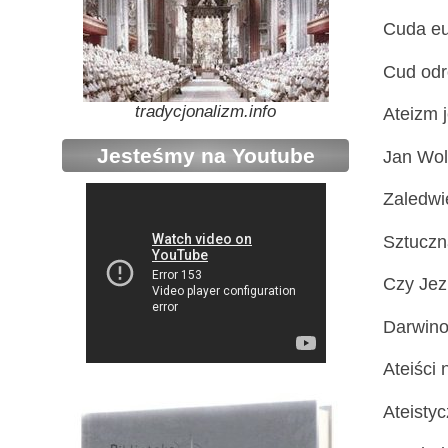
Cuda eu
Cud odr
tradycjonalizm.info
Ateizm 
Jesteśmy na Youtube
Jan Wol
Zaledwi
Sztuczna
Czy Jez
Darwinow
Ateiści 
Ateisty