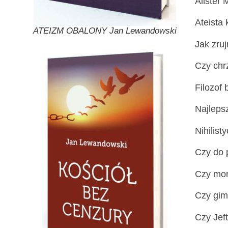
Alister 
Ateista 
ATEIZM OBALONY Jan Lewandowski
Jak zruj
Czy chr
Filozof 
Najleps
Nihilist
Czy do 
Czy mor
Czy gim
Czy Jef