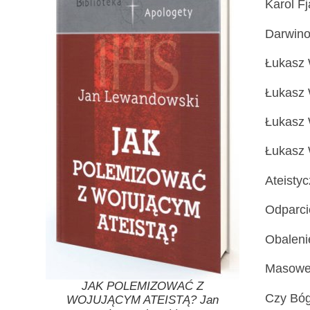
Karol F
Darwino
Łukasz 
Łukasz 
Łukasz 
Łukasz 
Ateisty
Odparci
Obalenie
Masowe 
JAK POLEMIZOWAĆ Z
Czy Bóg
WOJUJĄCYM ATEISTĄ? Jan