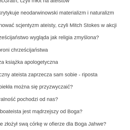
McGrath, czyli młot na ateistów
krytykuje neodarwinowski materializm i naturalizm
nować scjentyzm ateisty, czyli Mitch Stokes w akcji
ześcijaństwo wygląda jak religia zmyślona?
broni chrześcijaństwa
za książka apologetyczna
yczny ateista zaprzecza sam sobie - riposta
piekła można się przyzwyczaić?
alność pochodzi od nas?
boateista jest mądrzejszy od Boga?
te złożył swą córkę w ofierze dla Boga Jahwe?