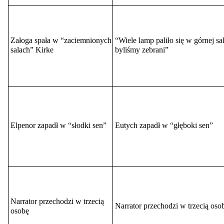
Załoga spała w “zaciemnionych
“
Wiele lamp paliło się w górnej sal
salach” Kirke
byliśmy zebrani”
Elpenor zapadł w “słodki sen”
Eutych zapadł w “głęboki sen”
Narrator przechodzi w trzecią
Narrator przechodzi w trzecią oso
osobę