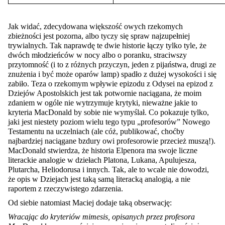
Jak widać, zdecydowana większość owych rzekomych
zbieżności jest pozorna, albo tyczy się spraw najzupełniej
trywialnych. Tak naprawdę te dwie historie łączy tylko tyle, że
dwóch młodzieńców w nocy albo o poranku, straciwszy
przytomność (i to z różnych przyczyn, jeden z pijaństwa, drugi ze
znużenia i być może oparów lamp) spadło z dużej wysokości i się
zabiło. Teza o rzekomym wpływie epizodu z Odysei na epizod z
Dziejów Apostolskich jest tak potwornie naciągana, że moim
zdaniem w ogóle nie wytrzymuje krytyki, nieważne jakie to
kryteria MacDonald by sobie nie wymyślał. Co pokazuje tylko,
jaki jest niestety poziom wielu tego typu „profesorów” Nowego
Testamentu na uczelniach (ale cóż, publikować, choćby
najbardziej naciągane bzdury owi profesorowie przecież muszą!).
MacDonald stwierdza, że historia Elpenora ma swoje liczne
literackie analogie w dziełach Platona, Lukana, Apulujesza,
Plutarcha, Heliodorusa i innych. Tak, ale to wcale nie dowodzi,
że opis w Dziejach jest taką samą literacką analogią, a nie
raportem z rzeczywistego zdarzenia.
Od siebie natomiast Maciej dodaje taką obserwację:
Wracając do kryteriów
mimesis
, opisanych przez profesora