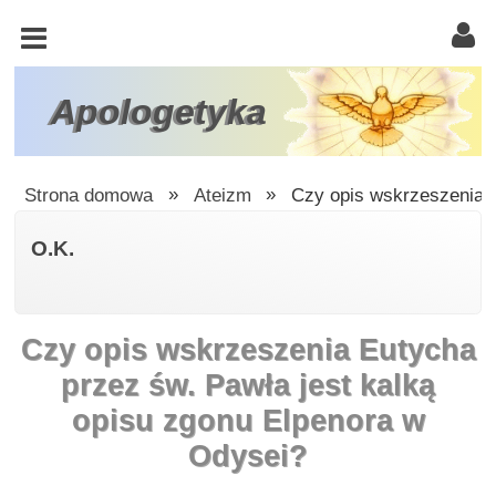
KOŚCIÓŁ
KATOLICKI
TRÓJCA
Apologetyka
ŚWIĘTA
RACJONALISTA
Strona domowa
»
Ateizm
»
Czy opis wskrzeszenia E
ATEIZM
O.K.
ŚWIADKOWIE
JEHOWY
Czy opis wskrzeszenia Eutycha
W
OBRONIE
przez św. Pawła jest kalką
WIARY
opisu zgonu Elpenora w
INNE
Odysei?