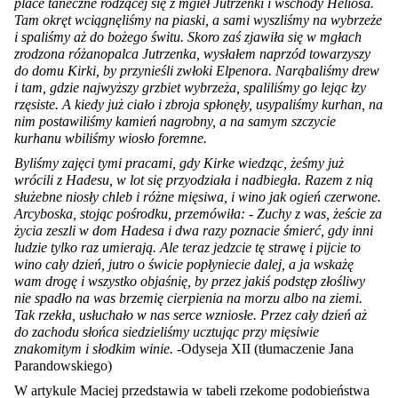
place taneczne rodzącej się z mgieł Jutrzenki i wschody Heliosa.
Tam okręt wciągnęliśmy na piaski, a sami wyszliśmy na wybrzeże
i spaliśmy aż do bożego świtu. Skoro zaś zjawiła się w mgłach
zrodzona różanopalca Jutrzenka, wysłałem naprzód towarzyszy
do domu Kirki, by przynieśli zwłoki Elpenora. Narąbaliśmy drew
i tam, gdzie najwyższy grzbiet wybrzeża, spaliliśmy go lejąc łzy
rzęsiste. A kiedy już ciało i zbroja spłonęły, usypaliśmy kurhan, na
nim postawiliśmy kamień nagrobny, a na samym szczycie
kurhanu wbiliśmy wiosło foremne.
Byliśmy zajęci tymi pracami, gdy Kirke wiedząc, żeśmy już
wrócili z Hadesu, w lot się przyodziała i nadbiegła. Razem z nią
służebne niosły chleb i różne mięsiwa, i wino jak ogień czerwone.
Arcyboska, stojąc pośrodku, przemówiła: - Zuchy z was, żeście za
życia zeszli w dom Hadesa i dwa razy poznacie śmierć, gdy inni
ludzie tylko raz umierają. Ale teraz jedzcie tę strawę i pijcie to
wino cały dzień, jutro o świcie popłyniecie dalej, a ja wskażę
wam drogę i wszystko objaśnię, by przez jakiś podstęp złośliwy
nie spadło na was brzemię cierpienia na morzu albo na ziemi.
Tak rzekła, usłuchało w nas serce wzniosłe. Przez cały dzień aż
do zachodu słońca siedzieliśmy ucztując przy mięsiwie
znakomitym i słodkim winie. -
Odyseja XII (tłumaczenie Jana
Parandowskiego)
W artykule Maciej przedstawia w tabeli rzekome podobieństwa