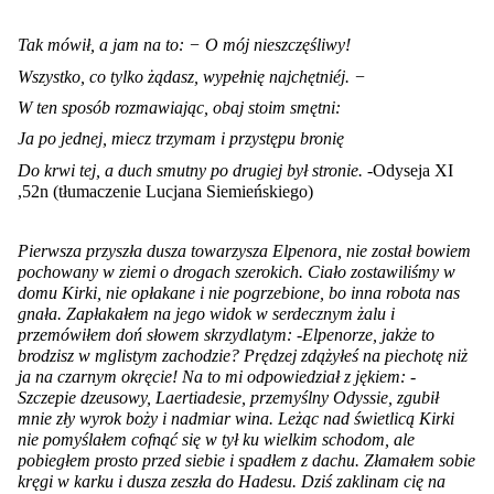
Tak mówił, a jam na to: − O mój nieszczęśliwy!
Wszystko, co tylko żądasz, wypełnię najchętniéj. −
W ten sposób rozmawiając, obaj stoim smętni:
Ja po jednej, miecz trzymam i przystępu bronię
Do krwi tej, a duch smutny po drugiej był stronie. -
Odyseja XI
,52n (tłumaczenie Lucjana Siemieńskiego)
Pierwsza przyszła dusza towarzysza Elpenora, nie został bowiem
pochowany w ziemi o drogach szerokich. Ciało zostawiliśmy w
domu Kirki, nie opłakane i nie pogrzebione, bo inna robota nas
gnała. Zapłakałem na jego widok w serdecznym żalu i
przemówiłem doń słowem skrzydlatym: -
Elpenorze, jakże to
brodzisz w mglistym zachodzie? Prędzej zdążyłeś na piechotę niż
ja na
czarnym okręcie! Na to mi odpowiedział z jękiem: -
Szczepie dzeusowy, Laertiadesie, przemyślny Odyssie, zgubił
mnie zły wyrok boży i nadmiar wina. Leżąc nad świetlicą Kirki
nie pomyślałem cofnąć się w tył ku wielkim schodom, ale
pobiegłem prosto przed siebie i spadłem z dachu. Złamałem sobie
kręgi w karku i dusza zeszła do Hadesu. Dziś zaklinam cię na