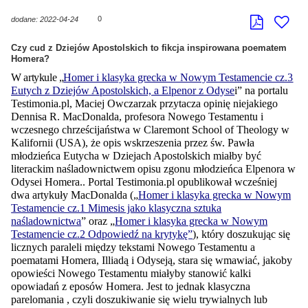
0
dodane: 2022-04-24
Czy cud z Dziejów Apostolskich to fikcja inspirowana poematem
Homera?
W artykule „
Homer i klasyka grecka w Nowym Testamencie cz.3
Eutych z Dziejów Apostolskich, a Elpenor z Odyse
i” na portalu
Testimonia.pl, Maciej Owczarzak przytacza opinię niejakiego
Dennisa R. MacDonalda, profesora Nowego Testamentu i
wczesnego chrześcijaństwa w Claremont School of Theology w
Kalifornii (USA), że opis wskrzeszenia przez św. Pawła
młodzieńca Eutycha w Dziejach Apostolskich miałby być
literackim naśladownictwem opisu zgonu młodzieńca Elpenora w
Odysei Homera.. Portal Testimonia.pl opublikował wcześniej
dwa artykuły MacDonalda („
Homer i klasyka grecka w Nowym
Testamencie cz.1 Mimesis jako klasyczna sztuka
naśladownictwa
” oraz „
Homer i klasyka grecka w Nowym
Testamencie cz.2 Odpowiedź na krytykę”
), który doszukując się
licznych paraleli między tekstami Nowego Testamentu a
poematami Homera, Illiadą i Odyseją, stara się wmawiać, jakoby
opowieści Nowego Testamentu miałyby stanowić kalki
opowiadań z eposów Homera. Jest to jednak klasyczna
parelomania , czyli doszukiwanie się wielu trywialnych lub