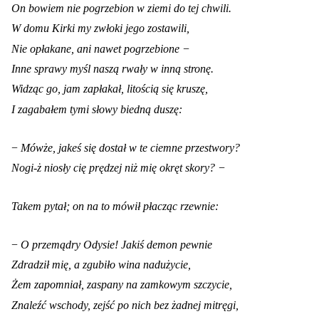
On bowiem nie pogrzebion w ziemi do tej chwili.
W domu Kirki my zwłoki jego zostawili,
Nie opłakane, ani nawet pogrzebione −
Inne sprawy myśl naszą rwały w inną stronę.
Widząc go, jam zapłakał, litością się kruszę,
I zagabałem tymi słowy biedną duszę:
−
Mówże, jakeś się dostał w te ciemne przestwory?
Nogi-ż niosły cię prędzej niż mię okręt skory? −
Takem pytał; on na to mówił płacząc rzewnie:
−
O przemądry Odysie! Jakiś demon pewnie
Zdradził mię, a zgubiło wina nadużycie,
Żem zapomniał, zaspany na zamkowym szczycie,
Znaleźć wschody, zejść po nich bez żadnej mitręgi,