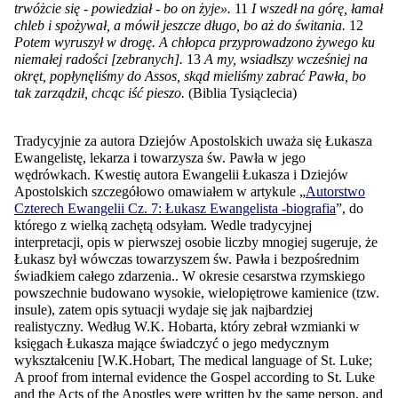
trwóżcie się - powiedział - bo on żyje».
11
I wszedł na górę, łamał
chleb i spożywał, a mówił jeszcze długo, bo aż do świtania.
12
Potem wyruszył w drogę. A chłopca przyprowadzono żywego ku
niemałej radości [zebranych].
13
A my, wsiadłszy wcześniej na
okręt, popłynęliśmy do Assos, skąd mieliśmy zabrać Pawła, bo
tak zarządził, chcąc iść pieszo.
(Biblia Tysiąclecia)
Tradycyjnie za autora Dziejów Apostolskich uważa się Łukasza
Ewangelistę, lekarza i towarzysza św. Pawła w jego
wędrówkach. Kwestię autora Ewangelii Łukasza i Dziejów
Apostolskich szczegółowo omawiałem w artykule „
Autorstwo
Czterech Ewangelii Cz. 7: Łukasz Ewangelista -biografia
”, do
którego z wielką zachętą odsyłam. Wedle tradycyjnej
interpretacji, opis w pierwszej osobie liczby mnogiej sugeruje, że
Łukasz był wówczas towarzyszem św. Pawła i bezpośrednim
świadkiem całego zdarzenia.. W okresie cesarstwa rzymskiego
powszechnie budowano wysokie, wielopiętrowe kamienice (tzw.
insule), zatem opis sytuacji wydaje się jak najbardziej
realistyczny. Według W.K. Hobarta, który zebrał wzmianki w
księgach Łukasza mające świadczyć o jego medycznym
wykształceniu
[W.K.Hobart, The medical language of St. Luke;
A proof from internal evidence the Gospel according to St. Luke
and the Acts of the Apostles were written by the same person, and