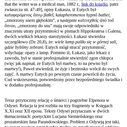
that the writer was a medical man, 1882 r.,
link do książki
, patrz
zwłaszcza str. 47-49
], opisy Łukasza, iż
Eutych był
καταφερόμενος ὕπνῳ βαθεῖ
,
katapheromenos hypnō bathei,
„zmorzony snem głębokim”, a następnie
κατενεχθεὶς ἀπὸ τοῦ
ὕπνου
, „zmorzony do snu” mają swoje odpowiedniki w
znaczeniu utraty przytomności w pismach Hippokratesa i Galena,
dwóch wielkich lekarzy starożytności.
Ł
ukasz stwierdza
szczegółowo (Dz 20,8), że:
wiele lamp paliło się w górnej sali,
gdzie byliśmy zebrani
. Eutych mógł stracić przytomność,
wdychając opary z lamp. Pomimo iż, Łukasz, jako lekarz z
zawodu, był w stanie profesjonalnie stwierdzić zgon chłopca
(więc jak napisał, ze Eutych był martwy, to na pewno był
martwy!), Paweł stwierdził, że żyje i beztrosko wrócił do swych
zajęć. A martwy Eutych po pewnym czasie powrócił do życia.
Cud wskrzeszenia, potwierdzony przez bezpośredniego świadka i
w dodatku profesjonalistę.
Teraz przytoczmy relację o śmierci i pogrzebie Elpenora w
Odysei. Relacja ta jest rozbita na trzy fragmenty w Księgach
X,XI oraz XII eposu. Teksty Odysei przytaczam w dwóch
tłumaczeniach: poetyckim Lucjana Siemieńskiego oraz
prozatorskim Jana Parandowskiego. Problem z Odyseją jest taki,