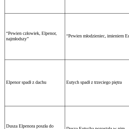
“
Pewien człowiek, Elpenor,
“
Pewien młodzieniec, imieniem E
najmłodszy”
Elpenor spadł z dachu
Eutych spadł z trzeciego piętra
Dusza Elpenora poszła do
Dusza Eutycha pozostała w nim