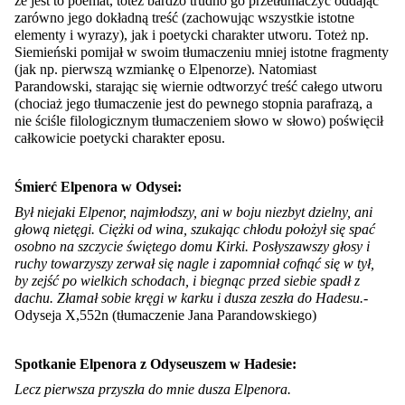
że jest to poemat, toteż bardzo trudno go przetłumaczyć oddając
zarówno jego dokładną treść (zachowując wszystkie istotne
elementy i wyrazy), jak i poetycki charakter utworu. Toteż np.
Siemieński pomijał w swoim tłumaczeniu mniej istotne fragmenty
(jak np. pierwszą wzmiankę o Elpenorze). Natomiast
Parandowski, starając się wiernie odtworzyć treść całego utworu
(chociaż jego tłumaczenie jest do pewnego stopnia parafrazą, a
nie ściśle filologicznym tłumaczeniem słowo w słowo) poświęcił
całkowicie poetycki charakter eposu.
Śmierć Elpenora w Odysei:
Był niejaki Elpenor, najmłodszy, ani w boju niezbyt dzielny, ani
głową nietęgi. Ciężki od wina, szukając chłodu położył się spać
osobno na szczycie świętego domu Kirki. Posłyszawszy głosy i
ruchy towarzyszy zerwał się nagle i zapomniał cofnąć się w tył,
by zejść po wielkich schodach, i
biegnąc przed siebie spadł z
dachu. Złamał sobie kręgi w karku i dusza zeszła do Hadesu.-
Odyseja X,552n (tłumaczenie Jana Parandowskiego)
Spotkanie Elpenora z Odyseuszem w Hadesie:
Lecz pierwsza przyszła do mnie dusza Elpenora.