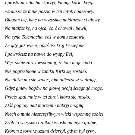
I prosto-m z dachu skoczył, łamiąc kark i kręgi,
Aż dusza ze mnie poszła w ten mrok hadesowy.
Błagam cię, klnę na wszystkie najdroższe ci głowy,
Na małżonkę, na ojca, co-ć chował i bawił,
Na syna Telemacha, coś w domu zostawił,
Że gdy, jak wiem, opuścisz kraj Persefonei
I powrócisz na nawie do wyspy Eei,
Więc sobie zaraz wspomnij, że tam moje ciało
Nie pogrzebione w zamku Kirki się zostało.
Nie dajże mu się walać, nim odjedziesz w drogę,
Gdyż gniew bogów na głowę twoją ściągnąć mogę.
Przeto spal mnię w tej zbroi, którą się nosiło,
Złóż popioły nad morzem i nakryj mogiłą.
Niech o mnie nieszczęśliwym wieki wspomną sobie!
Zrób to wszystko i zatknij wiosło na mym grobie,
Którem z towarzyszami dzierżył, gdym był żywy.