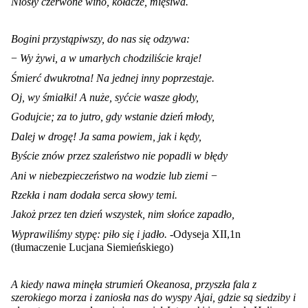
Niosły czerwone wino, kołacze, mięsiwa.
Bogini przystąpiwszy, do nas się odzywa:
−
Wy żywi, a w umarłych chodziliście kraje!
Śmierć dwukrotna! Na jednej inny poprzestaje.
Oj, wy śmiałki! A nuże, syćcie wasze głody,
Godujcie; za to jutro, gdy wstanie dzień młody,
Dalej w drogę! Ja sama powiem, jak i kędy,
Byście znów przez szaleństwo nie popadli w błędy
Ani w niebezpieczeństwo na wodzie lub ziemi −
Rzekła i nam dodała serca słowy temi.
Jakoż przez ten dzień wszystek, nim słońce zapadło,
Wyprawiliśmy stypę: piło się i jadło.
-Odyseja XII,1n
(tłumaczenie Lucjana Siemieńskiego)
A kiedy nawa minęła strumień Okeanosa, przyszła fala z
szerokiego morza i zaniosła nas do
wyspy Ajai, gdzie są siedziby i