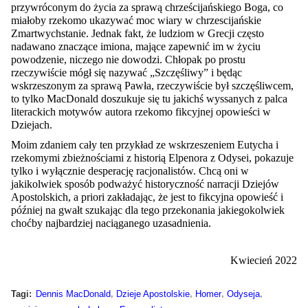
przywróconym do życia za sprawą chrześcijańskiego Boga, co
miałoby rzekomo ukazywać moc wiary w chrzescijańskie
Zmartwychstanie. Jednak fakt, że ludziom w Grecji często
nadawano znaczące imiona, mające zapewnić im w życiu
powodzenie, niczego nie dowodzi. Chłopak po prostu
rzeczywiście mógł się nazywać „Szczęśliwy” i będąc
wskrzeszonym za sprawą Pawła, rzeczywiście był szczęśliwcem,
to tylko MacDonald doszukuje się tu jakichś wyssanych z palca
literackich motywów autora rzekomo fikcyjnej opowieści w
Dziejach.
Moim zdaniem cały ten przykład ze wskrzeszeniem Eutycha i
rzekomymi zbieżnościami z historią Elpenora z Odysei, pokazuje
tylko i wyłącznie desperację racjonalistów. Chcą oni w
jakikolwiek sposób podważyć historyczność narracji Dziejów
Apostolskich, a priori zakładając, że jest to fikcyjna opowieść i
później na gwałt szukając dla tego przekonania jakiegokolwiek
choćby najbardziej naciąganego uzasadnienia.
Kwiecień 2022
,
,
,
,
Tagi:
Dennis MacDonald
Dzieje Apostolskie
Homer
Odyseja