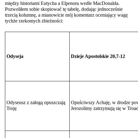
między historiami Eutycha a Elpenora wedle MacDonalda.
Pozwoliłem sobie skopiować tę tabelę, dodając jednocześnie
trzecią kolumnę, a mianowicie mój komentarz oceniający wagę
tychże rzekomych zbieżności:
Odyseja
Dzieje Apostolskie 20,7-12
Odyseusz z załogą opuszczają
Opuściwszy Achaję, w drodze pow
Troję
Jerozolimy zatrzymują się w Troa