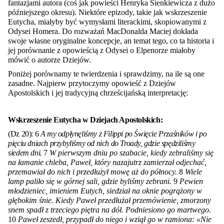
fantazjami autora (coś jak powieści Henryka Sienkiewicza z dużo
późniejszego okresu). Niektóre epizody, takie jak wskrzeszenie
Eutycha, miałyby być wymysłami literackimi, skopiowanymi z
Odysei Homera. Do rozważań MacDonalda Maciej dokłada
swoje własne oryginalne koncepcje, an temat tego, co ta historia i
jej porównanie z opowieścią z Odysei o Elpenorze miałoby
mówić o autorze Dziejów.
Poniżej porównamy te twierdzenia i sprawdzimy, na ile są one
zasadne. Najpierw przytoczymy opowieść z Dziejów
Apostolskich i jej tradycyjną chrześcijańską interpretację:
Wskrzeszenie Eutycha w Dziejach Apostolskich:
(Dz 20): 6
A my odpłynęliśmy z Filippi po Święcie Przaśników i po
pięciu dniach przybyliśmy od nich do Troady, gdzie spędziliśmy
siedem dni.
7
W pierwszym dniu po szabacie, kiedy zebraliśmy się
na łamanie chleba, Paweł, który nazajutrz zamierzał odjechać,
przemawiał do nich i przedłużył mowę aż do północy.
8
Wiele
lamp paliło się w górnej sali, gdzie byliśmy zebrani.
9
Pewien
młodzieniec, imieniem Eutych, siedział na oknie pogrążony w
głębokim śnie. Kiedy Paweł przedłużał przemówienie, zmorzony
snem spadł z trzeciego piętra na dół. Podniesiono go martwego.
10
Paweł zeszedł, przypadł do niego i wziął go w ramiona: «Nie