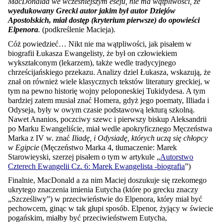
MacDonalda we wcześniejszym eseju, nie ma wątpliwości, że
wyedukowany Grecki autor jakim był autor Dziejów
Apostolskich, miał dostęp (kryterium pierwsze) do opowieści
Elpenora
.
(podkreślenie Macieja).
Cóż powiedzieć… Nikt nie ma wątpliwości, jak pisałem w
biografii Łukasza Ewangelisty, że był on człowiekiem
wykształconym (lekarzem), także wedle tradycyjnego
chrześcijańskiego przekazu. Analizy dziel Łukasza, wskazują,
ż
e
znał on również wiele klasycznych tekstów literatury greckiej, w
tym na pewno historię wojny peloponeskiej Tukidydesa. A tym
bardziej zatem musiał znać Homera, gdyż jego poematy, Illiada i
Odyseja, były w owym czasie podstawową lekturą szkolną.
Nawet Ananios, poczciwy szewc i pierwszy biskup Aleksandrii
po Marku Ewangeliście, miał wedle apokryficznego Męczeństwa
Marka z IV w. znać
Iliadę, i Odysiadę, których uczą się chłopcy
w Egipcie
(Męczeństwo Marka 4, tłumaczenie: Marek
Starowieyski, szerzej pisałem o tym w artykule „
Autorstwo
Czterech Ewangelii Cz. 6: Marek Ewangelista -biografia
”)
Finalnie, MacDonald a za nim Maciej doszukuje się rzekomego
ukrytego znaczenia imienia Eutycha (które po grecku znaczy
„Szcześliwy”) w przeciwieństwie do Elpenora, który miał być
pechowcem, ginąc w tak głupi sposób. Elpenor, żyjący w świecie
pogańskim, miałby być przeciwieństwem Eutycha,