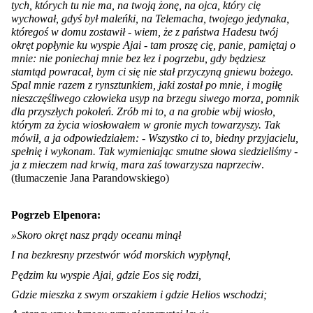
tych, których tu nie ma, na twoją żonę, na ojca, który cię
wychował, gdyś był maleńki, na Telemacha, twojego jedynaka,
któregoś w domu zostawił - wiem, że z państwa Hadesu twój
okręt popłynie ku wyspie Ajai - tam proszę cię, panie, pamiętaj o
mnie: nie poniechaj mnie bez łez i pogrzebu, gdy będziesz
stamtąd powracał, bym ci się nie stał przyczyną gniewu bożego.
Spal mnie razem z rynsztunkiem, jaki został po mnie, i mogiłę
nieszczęśliwego człowieka usyp na brzegu siwego morza, pomnik
dla przyszłych pokoleń. Zrób mi to, a na grobie wbij wiosło,
którym za życia wiosłowałem w gronie mych towarzyszy. Tak
mówił, a ja odpowiedziałem: - Wszystko ci to, biedny przyjacielu,
spełnię i wykonam. Tak wymieniając smutne słowa siedzieliśmy -
ja z mieczem nad krwią, mara zaś towarzysza naprzeciw
.
(tłumaczenie Jana Parandowskiego)
Pogrzeb Elpenora:
»Skoro okręt nasz prądy oceanu minął
I na bezkresny przestwór wód morskich wypłynął,
Pędzim ku wyspie Ajai, gdzie Eos się rodzi,
Gdzie mieszka z swym orszakiem i gdzie Helios wschodzi;