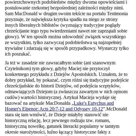
powierzchownych podobieństw między dwoma opowieściami i
postulowanie rzekomej bezpośredniej zależności między nimi.
Sam MacDonald w drugim swoim tekście na portalu Testimonia
przyznaje,
ż
e największa krytyka spadła na niego ze strony
innych liberalnych biblistów (wyznający tradycyjne poglądy
chrześcijanie tego typu twierdzeniami nawet nie zaprzątali sobie
głowy). W ten sposób można udowodnić związek wszystkiego
ze wszystkim, tylko zazwyczaj podobieństwa są najzupełniej
trywialne i zdarzają się w sposób przypadkowy. Wystarczy tylko
ich poszukać.
Ja też w zasadzie nie zawracałbym sobie (ani szanownym
Czytelnikom) tym głowy, gdyby Maciej nie przytoczył
konkretnego przykładu z Dziejów Apostolskich. Uznałem, że to
dobry przykład, by pokazać, czym różni się tradycyjne podejście
chrześcijańskie do historii Dziejów, od podejścia sceptyków,
odmawiających Dziejom (a zwłaszcza zawartym w nich opisom
cudów) wartości historycznej. Artykuł Macieja wydaje się
bazować na artykule MacDonalda „
Luke's Eutychus and
Homer's Elpenor: Acts 20:7-12 and Odyssey 10-12
”.McDonald
stara się tam wmówić, że Dzieje miałyby stanowić nie
historyczną relację, lecz pewnego rodzaju tzw. romans,
historyczną nowelkę, gatunek literacki popularny w tamtym
okresie starożytności, luźno łączący historyczne fakty z