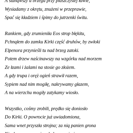
A stanąwszy u brzegu przy piaszczystej ławie,
Wysiadamy z okrętu, znużeni w przeprawie,
Spać się kładziem i śpimy do jutrzenki świtu.
Rankiem, gdy zrumieniła Eos strop błękitu,
Pchnąłem do zamku Kirki część druhów, by zwłoki
Elpenora przynieśli tu nad brzeg zatoki.
Potem drzew naścinawszy na wzgórku nad morzem
Ze łzami i żalami na stosie go złożem.
A gdy trupa i oręż ogień strawił razem,
Sypiem nad nim mogiłę, nakrywamy głazem,
A na wierzchu mogiły zatykamy wiosło.
Wszystko, cośmy zrobili, prędko się doniosło
Do Kirki. O powrocie już uwiadomiona,
Sama wnet przyszła strojna; za nią panien grona