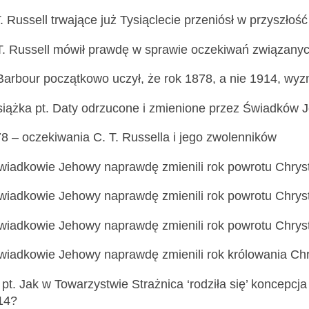
. Russell trwające już Tysiąclecie przeniósł w przyszłość 
T. Russell mówił prawdę w sprawie oczekiwań związany
Barbour początkowo uczył, że rok 1878, a nie 1914, wy
iążka pt. Daty odrzucone i zmienione przez Świadków 
8 – oczekiwania C. T. Russella i jego zwolenników
wiadkowie Jehowy naprawdę zmienili rok powrotu Chryst
wiadkowie Jehowy naprawdę zmienili rok powrotu Chryst
wiadkowie Jehowy naprawdę zmienili rok powrotu Chryst
wiadkowie Jehowy naprawdę zmienili rok królowania Chr
pt. Jak w Towarzystwie Strażnica ‘rodziła się’ koncepcja
14?