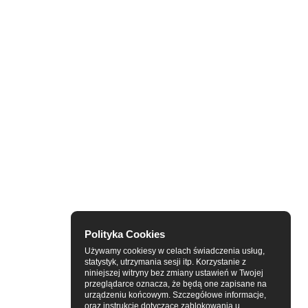
Polityka Cookies
Używamy cookiesy w celach świadczenia usług,
statystyk, utrzymania sesji itp. Korzystanie z
niniejszej witryny bez zmiany ustawień w Twojej
przeglądarce oznacza, że będą one zapisane na
urządzeniu końcowym. Szczegółowe informacje,
oraz instrukcje dotyczące zablokowania u