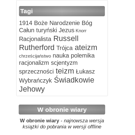
Tagi
1914
Boże Narodzenie
Bóg
Całun turyński
Jezus
Knorr
Russell
Racjonalista
Rutherford
ateizm
Trójca
nauka
polemika
chrześcijaństwo
racjonalizm
scjentyzm
teizm
sprzeczności
Łukasz
Świadkowie
Wybrańczyk
Jehowy
W obronie wiary
W obronie wiary
- najnowsza wersja
książki do pobrania w wersji offline