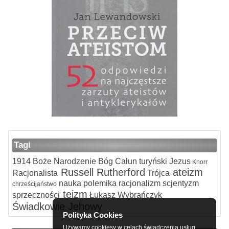
Tagi
1914
Boże Narodzenie
Bóg
Całun turyński
Jezus
Knorr
Russell
Rutherford
ateizm
Racjonalista
Trójca
nauka
polemika
racjonalizm
scjentyzm
chrześcijaństwo
teizm
sprzeczności
Łukasz Wybrańczyk
Świadkowie Jehowy
Polityka Cookies
Używamy cookiesy w celach świadczenia usług,