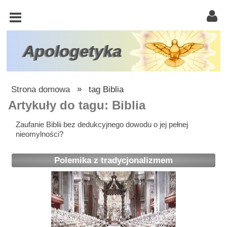
KOŚCIÓŁ
KATOLICKI
TRÓJCA
Apologetyka
ŚWIĘTA
RACJONALISTA
Strona domowa
»
tag Biblia
ATEIZM
Artykuły do tagu: Biblia
ŚWIADKOWIE
Zaufanie Biblii bez dedukcyjnego dowodu o jej pełnej
nieomylności?
JEHOWY
W
Polemika z tradycjonalizmem
OBRONIE
WIARY
INNE