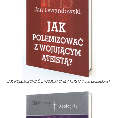
JAK POLEMIZOWAĆ Z WOJUJĄCYM ATEISTĄ? Jan Lewandowski