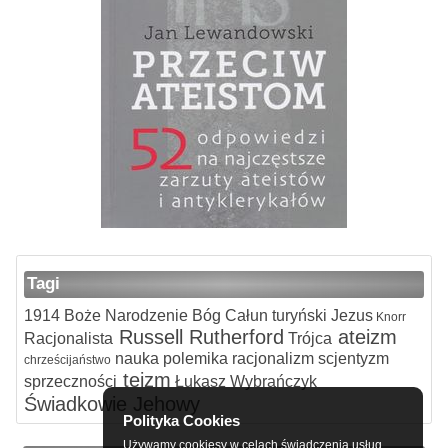
Tagi
1914
Boże Narodzenie
Bóg
Całun turyński
Jezus
Knorr
Russell
Rutherford
ateizm
Racjonalista
Trójca
nauka
polemika
racjonalizm
scjentyzm
chrześcijaństwo
teizm
sprzeczności
Łukasz Wybrańczyk
Świadkowie Jehowy
Polityka Cookies
Używamy cookiesy w celach świadczenia usług,