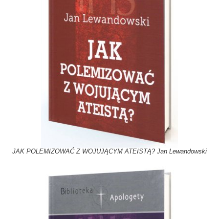
JAK POLEMIZOWAĆ Z WOJUJĄCYM ATEISTĄ? Jan Lewandowski