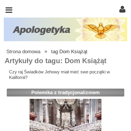
KOŚCIÓŁ
KATOLICKI
TRÓJCA
Apologetyka
ŚWIĘTA
RACJONALISTA
Strona domowa
»
tag Dom Książąt
ATEIZM
Artykuły do tagu: Dom Książąt
ŚWIADKOWIE
Czy raj Świadków Jehowy miał mieć swe początki w
Kalifornii?
JEHOWY
W
Polemika z tradycjonalizmem
OBRONIE
WIARY
INNE