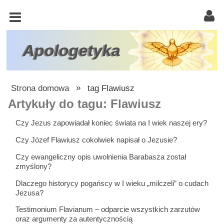
KOŚCIÓŁ
KATOLICKI
TRÓJCA
Apologetyka
ŚWIĘTA
RACJONALISTA
Strona domowa
»
tag Flawiusz
ATEIZM
Artykuły do tagu: Flawiusz
ŚWIADKOWIE
Czy Jezus zapowiadał koniec świata na I wiek naszej ery?
JEHOWY
Czy Józef Flawiusz cokolwiek napisał o Jezusie?
W
Czy ewangeliczny opis uwolnienia Barabasza został
zmyślony?
OBRONIE
WIARY
Dlaczego historycy pogańscy w I wieku „milczeli” o cudach
Jezusa?
INNE
Testimonium Flavianum – odparcie wszystkich zarzutów
oraz argumenty za autentycznością