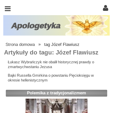
KOŚCIÓŁ
KATOLICKI
TRÓJCA
Apologetyka
ŚWIĘTA
RACJONALISTA
Strona domowa
»
tag Józef Flawiusz
ATEIZM
Artykuły do tagu: Józef Flawiusz
ŚWIADKOWIE
Łukasz Wybrańczyk nie obalił historycznej prawdy o
zmartwychwstaniu Jezusa
JEHOWY
Bajki Russella Gmirkina o powstaniu Pięcioksięgu w
W
okresie hellenistycznym
OBRONIE
WIARY
Polemika z tradycjonalizmem
INNE