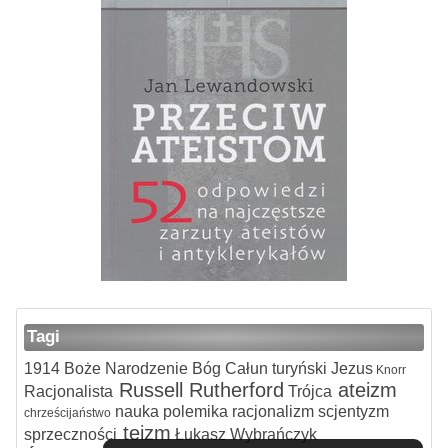
Tagi
1914
Boże Narodzenie
Bóg
Całun turyński
Jezus
Knorr
Russell
Rutherford
ateizm
Racjonalista
Trójca
nauka
polemika
racjonalizm
scjentyzm
chrześcijaństwo
teizm
sprzeczności
Łukasz Wybrańczyk