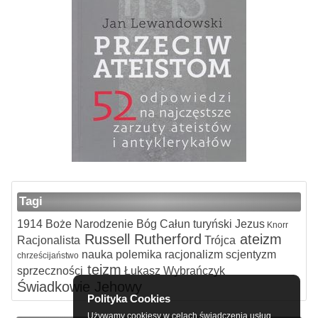
Tagi
1914
Boże Narodzenie
Bóg
Całun turyński
Jezus
Knorr
Russell
Rutherford
ateizm
Racjonalista
Trójca
nauka
polemika
racjonalizm
scjentyzm
chrześcijaństwo
teizm
sprzeczności
Łukasz Wybrańczyk
Świadkowie Jehowy
Polityka Cookies
Używamy cookiesy w celach świadczenia usług,