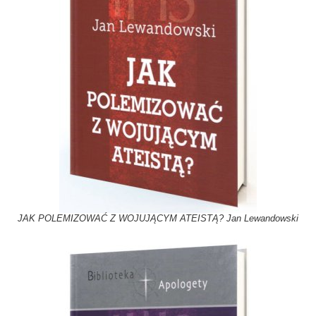
JAK POLEMIZOWAĆ Z WOJUJĄCYM ATEISTĄ? Jan Lewandowski