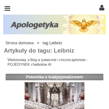
KOŚCIÓŁ
KATOLICKI
TRÓJCA
Apologetyka
ŚWIĘTA
RACJONALISTA
Strona domowa
»
tag Leibniz
ATEIZM
Artykuły do tagu: Leibniz
ŚWIADKOWIE
Wieloświaty a Bóg w judaizmie i chrześcijaństwie -
POJEDYNEK chatbotów AI
JEHOWY
W
Polemika z tradycjonalizmem
OBRONIE
WIARY
INNE