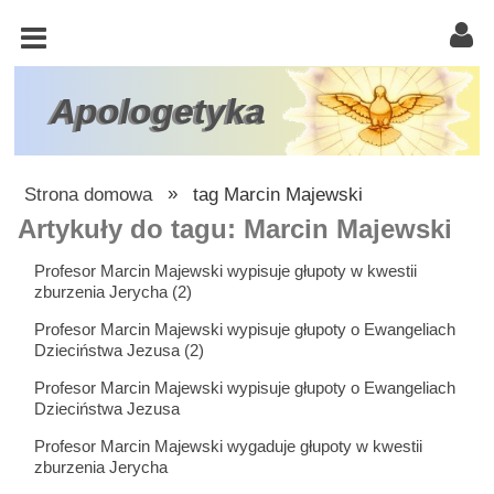
KOŚCIÓŁ
KATOLICKI
TRÓJCA
Apologetyka
ŚWIĘTA
RACJONALISTA
Strona domowa
»
tag Marcin Majewski
ATEIZM
Artykuły do tagu: Marcin Majewski
ŚWIADKOWIE
Profesor Marcin Majewski wypisuje głupoty w kwestii
zburzenia Jerycha (2)
JEHOWY
Profesor Marcin Majewski wypisuje głupoty o Ewangeliach
W
Dzieciństwa Jezusa (2)
OBRONIE
Profesor Marcin Majewski wypisuje głupoty o Ewangeliach
WIARY
Dzieciństwa Jezusa
INNE
Profesor Marcin Majewski wygaduje głupoty w kwestii
zburzenia Jerycha