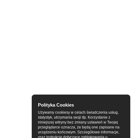
Polityka Cookies
Używamy cookiesy w celach świadczenia usług,
statystyk, utrzymania sesji itp. Korzystanie z
niniejszej witryny bez zmiany ustawień w Twojej
przeglądarce oznacza, że będą one zapisane na
urządzeniu końcowym. Szczegółowe informacje,
oraz instrukcje dotyczące zablokowania u