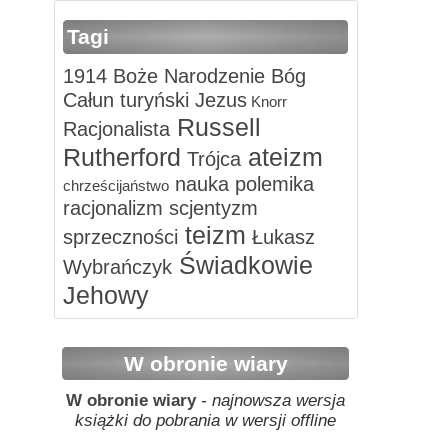
Tagi
1914
Boże Narodzenie
Bóg
Całun turyński
Jezus
Knorr
Russell
Racjonalista
Rutherford
ateizm
Trójca
nauka
polemika
chrześcijaństwo
racjonalizm
scjentyzm
teizm
sprzeczności
Łukasz
Świadkowie
Wybrańczyk
Jehowy
W obronie wiary
W obronie wiary
- najnowsza wersja
książki do pobrania w wersji offline