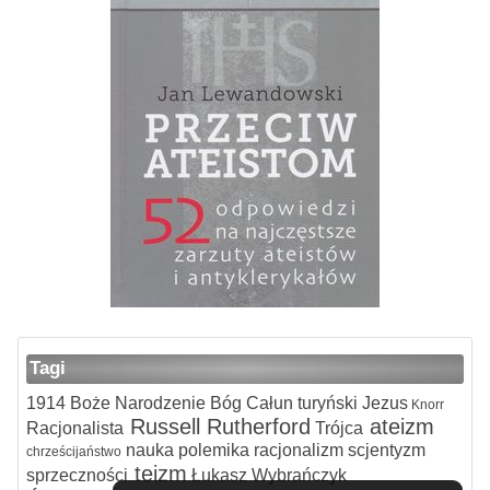
Tagi
1914
Boże Narodzenie
Bóg
Całun turyński
Jezus
Knorr
Russell
Rutherford
ateizm
Racjonalista
Trójca
nauka
polemika
racjonalizm
scjentyzm
chrześcijaństwo
teizm
sprzeczności
Łukasz Wybrańczyk