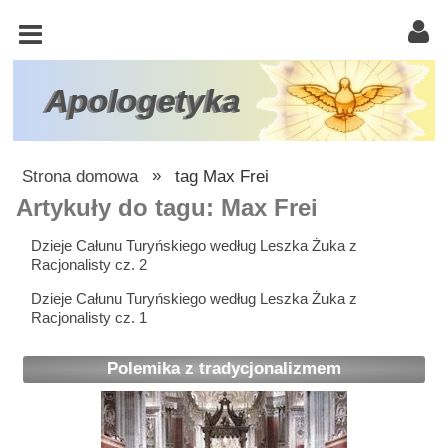
KOŚCIÓŁ
KATOLICKI
TRÓJCA
Apologetyka
ŚWIĘTA
RACJONALISTA
Strona domowa
»
tag Max Frei
ATEIZM
Artykuły do tagu: Max Frei
ŚWIADKOWIE
Dzieje Całunu Turyńskiego według Leszka Żuka z
Racjonalisty cz. 2
JEHOWY
Dzieje Całunu Turyńskiego według Leszka Żuka z
W
Racjonalisty cz. 1
OBRONIE
WIARY
Polemika z tradycjonalizmem
INNE