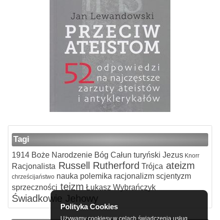
Tagi
1914
Boże Narodzenie
Bóg
Całun turyński
Jezus
Knorr
Russell
Rutherford
ateizm
Racjonalista
Trójca
nauka
polemika
racjonalizm
scjentyzm
chrześcijaństwo
teizm
sprzeczności
Łukasz Wybrańczyk
Świadkowie Jehowy
Polityka Cookies
Używamy cookiesy w celach świadczenia usług,