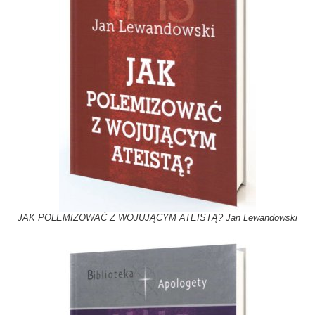
JAK POLEMIZOWAĆ Z WOJUJĄCYM ATEISTĄ? Jan Lewandowski