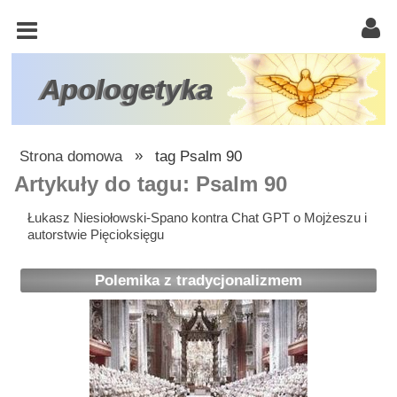
KOŚCIÓŁ
KATOLICKI
TRÓJCA
Apologetyka
ŚWIĘTA
RACJONALISTA
Strona domowa
»
tag Psalm 90
ATEIZM
Artykuły do tagu: Psalm 90
ŚWIADKOWIE
Łukasz Niesiołowski-Spano kontra Chat GPT o Mojżeszu i
autorstwie Pięcioksięgu
JEHOWY
W
Polemika z tradycjonalizmem
OBRONIE
WIARY
INNE