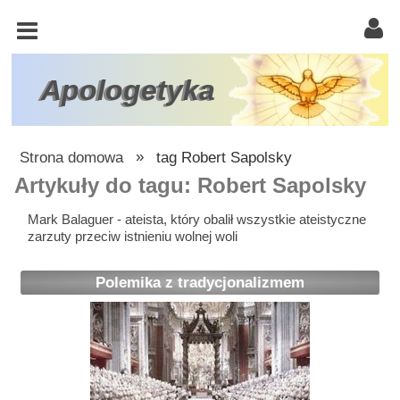
KOŚCIÓŁ
KATOLICKI
TRÓJCA
Apologetyka
ŚWIĘTA
RACJONALISTA
Strona domowa
»
tag Robert Sapolsky
ATEIZM
Artykuły do tagu: Robert Sapolsky
ŚWIADKOWIE
Mark Balaguer - ateista, który obalił wszystkie ateistyczne
zarzuty przeciw istnieniu wolnej woli
JEHOWY
W
Polemika z tradycjonalizmem
OBRONIE
WIARY
INNE