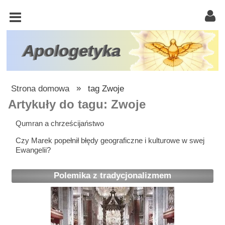
KOŚCIÓŁ
KATOLICKI
TRÓJCA
Apologetyka
ŚWIĘTA
RACJONALISTA
Strona domowa
»
tag Zwoje
ATEIZM
Artykuły do tagu: Zwoje
ŚWIADKOWIE
Qumran a chrześcijaństwo
JEHOWY
Czy Marek popełnił błędy geograficzne i kulturowe w swej
Ewangelii?
W
OBRONIE
Polemika z tradycjonalizmem
WIARY
INNE