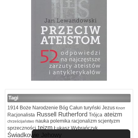
Tagi
1914
Boże Narodzenie
Bóg
Całun turyński
Jezus
Knorr
Russell
Rutherford
ateizm
Racjonalista
Trójca
nauka
polemika
racjonalizm
scjentyzm
chrześcijaństwo
teizm
sprzeczności
Łukasz Wybrańczyk
Świadkowie Jehowy