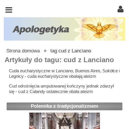
KOŚCIÓŁ
KATOLICKI
TRÓJCA
Apologetyka
ŚWIĘTA
RACJONALISTA
Strona domowa
»
tag cud z Lanciano
ATEIZM
Artykuły do tagu: cud z Lanciano
ŚWIADKOWIE
Cuda eucharystyczne w Lanciano, Buenos Aires, Sokółce i
Legnicy - cuda eucharystyczne obalają ateizm
JEHOWY
Cud odrośnięcia amputowanej kończyny jednak zdarzył
W
się - cud z Calandy ostatecznie obala ateizm
OBRONIE
WIARY
Polemika z tradycjonalizmem
INNE