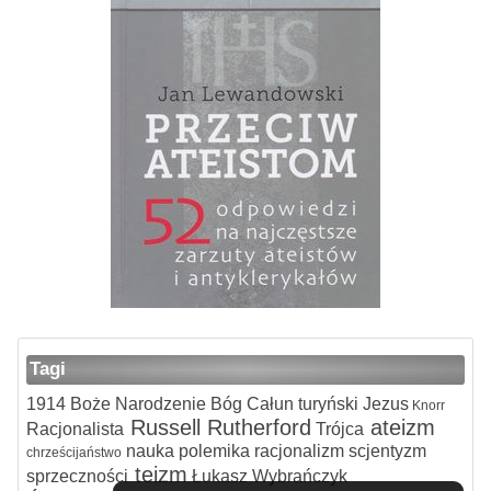
Tagi
1914
Boże Narodzenie
Bóg
Całun turyński
Jezus
Knorr
Russell
Rutherford
ateizm
Racjonalista
Trójca
nauka
polemika
racjonalizm
scjentyzm
chrześcijaństwo
teizm
sprzeczności
Łukasz Wybrańczyk