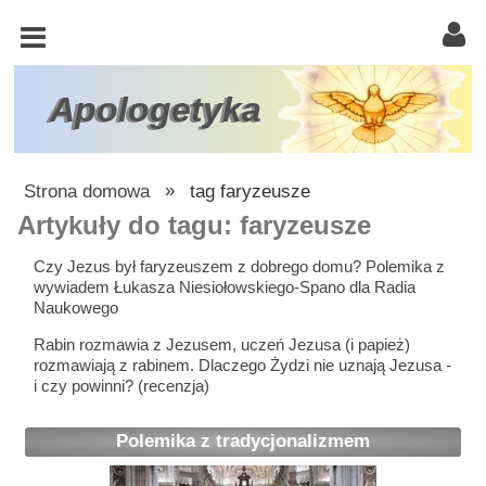
KOŚCIÓŁ
KATOLICKI
TRÓJCA
Apologetyka
ŚWIĘTA
RACJONALISTA
Strona domowa
»
tag faryzeusze
ATEIZM
Artykuły do tagu: faryzeusze
ŚWIADKOWIE
Czy Jezus był faryzeuszem z dobrego domu? Polemika z
wywiadem Łukasza Niesiołowskiego-Spano dla Radia
JEHOWY
Naukowego
W
Rabin rozmawia z Jezusem, uczeń Jezusa (i papież)
OBRONIE
rozmawiają z rabinem. Dlaczego Żydzi nie uznają Jezusa -
i czy powinni? (recenzja)
WIARY
INNE
Polemika z tradycjonalizmem