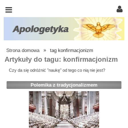
KOŚCIÓŁ
KATOLICKI
TRÓJCA
Apologetyka
ŚWIĘTA
RACJONALISTA
Strona domowa
»
tag konfirmacjonizm
ATEIZM
Artykuły do tagu: konfirmacjonizm
ŚWIADKOWIE
Czy da się odróżnić "naukę" od tego co nią nie jest?
JEHOWY
Polemika z tradycjonalizmem
W
OBRONIE
WIARY
INNE