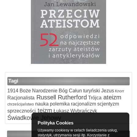
Tagi
1914
Boże Narodzenie
Bóg
Całun turyński
Jezus
Knorr
Russell
Rutherford
ateizm
Racjonalista
Trójca
nauka
polemika
racjonalizm
scjentyzm
chrześcijaństwo
teizm
sprzeczności
Łukasz Wybrańczyk
Świadkowie Jehowy
Polityka Cookies
Używamy cookiesy w celach świadczenia usług,
W obronie wiary
statystyk, utrzymania sesji itp. Korzystanie z