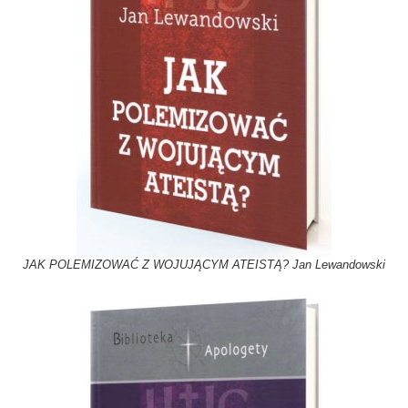
JAK POLEMIZOWAĆ Z WOJUJĄCYM ATEISTĄ? Jan Lewandowski