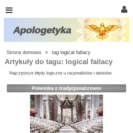
KOŚCIÓŁ
KATOLICKI
TRÓJCA
Apologetyka
ŚWIĘTA
RACJONALISTA
Strona domowa
»
tag logical fallacy
ATEIZM
Artykuły do tagu: logical fallacy
ŚWIADKOWIE
Najczęstsze błędy logiczne u racjonalistów i ateistów
JEHOWY
Polemika z tradycjonalizmem
W
OBRONIE
WIARY
INNE