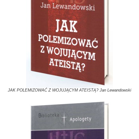
JAK POLEMIZOWAĆ Z WOJUJĄCYM ATEISTĄ? Jan Lewandowski