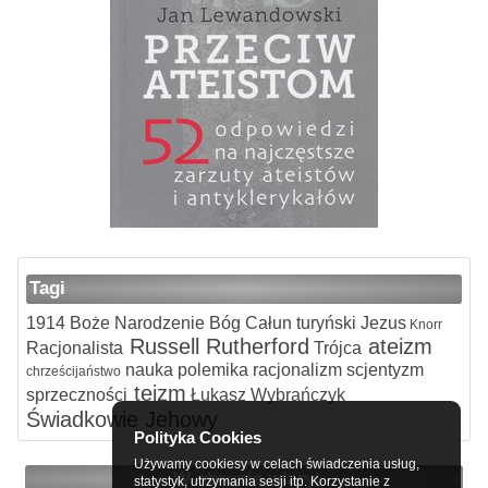
Tagi
1914
Boże Narodzenie
Bóg
Całun turyński
Jezus
Knorr
Russell
Rutherford
ateizm
Racjonalista
Trójca
nauka
polemika
racjonalizm
scjentyzm
chrześcijaństwo
teizm
sprzeczności
Łukasz Wybrańczyk
Świadkowie Jehowy
Polityka Cookies
Używamy cookiesy w celach świadczenia usług,
W obronie wiary
statystyk, utrzymania sesji itp. Korzystanie z