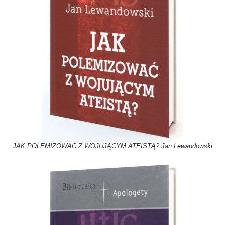
JAK POLEMIZOWAĆ Z WOJUJĄCYM ATEISTĄ? Jan Lewandowski