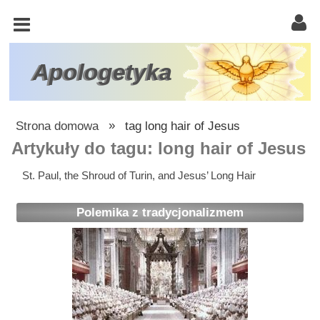
KOŚCIÓŁ
KATOLICKI
TRÓJCA
Apologetyka
ŚWIĘTA
RACJONALISTA
Strona domowa
»
tag long hair of Jesus
ATEIZM
Artykuły do tagu: long hair of Jesus
ŚWIADKOWIE
St. Paul, the Shroud of Turin, and Jesus’ Long Hair
JEHOWY
Polemika z tradycjonalizmem
W
OBRONIE
WIARY
INNE