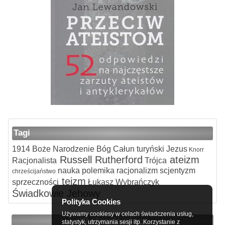
Tagi
1914
Boże Narodzenie
Bóg
Całun turyński
Jezus
Knorr
Russell
Rutherford
ateizm
Racjonalista
Trójca
nauka
polemika
racjonalizm
scjentyzm
chrześcijaństwo
teizm
sprzeczności
Łukasz Wybrańczyk
Świadkowie Jehowy
Polityka Cookies
Używamy cookiesy w celach świadczenia usług,
W obronie wiary
statystyk, utrzymania sesji itp. Korzystanie z