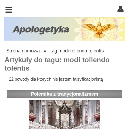
KOŚCIÓŁ
KATOLICKI
TRÓJCA
Apologetyka
ŚWIĘTA
RACJONALISTA
Strona domowa
»
tag modi tollendo tolentis
ATEIZM
Artykuły do tagu: modi tollendo
tolentis
ŚWIADKOWIE
JEHOWY
22 powody dla których nie jestem falsyfikacjonistą
W
Polemika z tradycjonalizmem
OBRONIE
WIARY
INNE