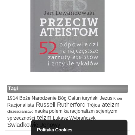
Tagi
1914
Boże Narodzenie
Bóg
Całun turyński
Jezus
Knorr
Russell
Rutherford
ateizm
Racjonalista
Trójca
nauka
polemika
racjonalizm
scjentyzm
chrześcijaństwo
teizm
sprzeczności
Łukasz Wybrańczyk
Świadkowie Jehowy
Polityka Cookies