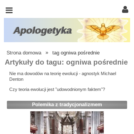
KOŚCIÓŁ
KATOLICKI
TRÓJCA
Apologetyka
ŚWIĘTA
RACJONALISTA
Strona domowa
»
tag ogniwa pośrednie
ATEIZM
Artykuły do tagu: ogniwa pośrednie
ŚWIADKOWIE
Nie ma dowodów na teorię ewolucji - agnostyk Michael
Denton
JEHOWY
Czy teoria ewolucji jest "udowodnionym faktem"?
W
OBRONIE
Polemika z tradycjonalizmem
WIARY
INNE