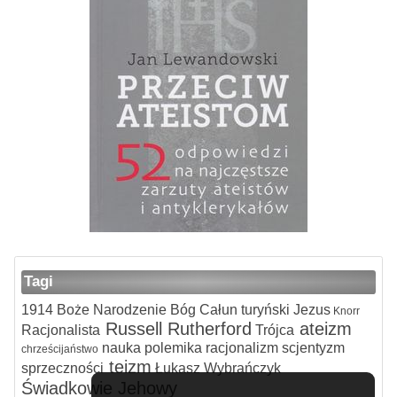
Tagi
1914
Boże Narodzenie
Bóg
Całun turyński
Jezus
Knorr
Russell
Rutherford
ateizm
Racjonalista
Trójca
nauka
polemika
racjonalizm
scjentyzm
chrześcijaństwo
teizm
sprzeczności
Łukasz Wybrańczyk
Świadkowie Jehowy