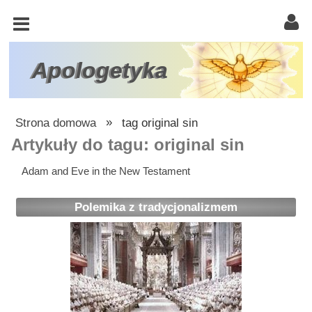
KOŚCIÓŁ
KATOLICKI
TRÓJCA
Apologetyka
ŚWIĘTA
RACJONALISTA
Strona domowa
»
tag original sin
ATEIZM
Artykuły do tagu: original sin
ŚWIADKOWIE
Adam and Eve in the New Testament
JEHOWY
Polemika z tradycjonalizmem
W
OBRONIE
WIARY
INNE