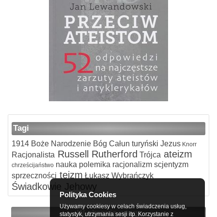
Tagi
1914
Boże Narodzenie
Bóg
Całun turyński
Jezus
Knorr
Russell
Rutherford
ateizm
Racjonalista
Trójca
nauka
polemika
racjonalizm
scjentyzm
chrześcijaństwo
teizm
sprzeczności
Łukasz Wybrańczyk
Świadkowie Jehowy
Polityka Cookies
Używamy cookiesy w celach świadczenia usług,
W obronie wiary
statystyk, utrzymania sesji itp. Korzystanie z