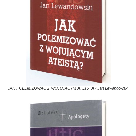
JAK POLEMIZOWAĆ Z WOJUJĄCYM ATEISTĄ? Jan Lewandowski