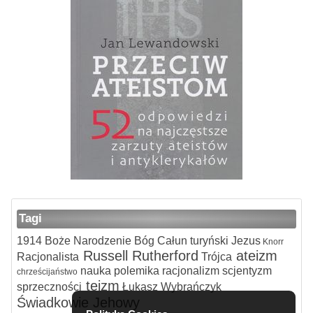
Tagi
1914
Boże Narodzenie
Bóg
Całun turyński
Jezus
Knorr
Russell
Rutherford
ateizm
Racjonalista
Trójca
nauka
polemika
racjonalizm
scjentyzm
chrześcijaństwo
teizm
sprzeczności
Łukasz Wybrańczyk
Świadkowie Jehowy