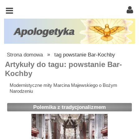
KOŚCIÓŁ
KATOLICKI
TRÓJCA
Apologetyka
ŚWIĘTA
RACJONALISTA
Strona domowa
»
tag powstanie Bar-Kochby
ATEIZM
Artykuły do tagu: powstanie Bar-
Kochby
ŚWIADKOWIE
JEHOWY
Modernistyczne mity Marcina Majewskiego o Bożym
Narodzeniu
W
OBRONIE
Polemika z tradycjonalizmem
WIARY
INNE