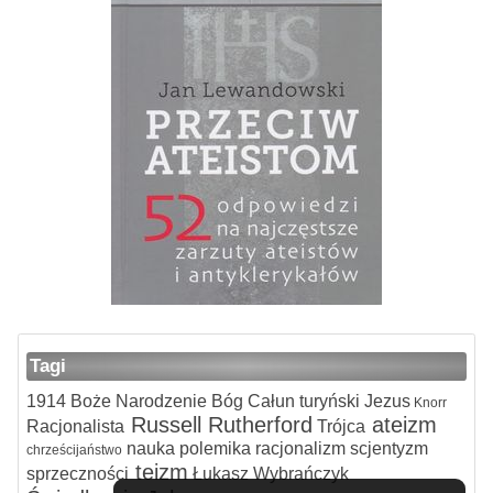
Tagi
1914
Boże Narodzenie
Bóg
Całun turyński
Jezus
Knorr
Russell
Rutherford
ateizm
Racjonalista
Trójca
nauka
polemika
racjonalizm
scjentyzm
chrześcijaństwo
teizm
sprzeczności
Łukasz Wybrańczyk