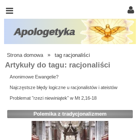
KOŚCIÓŁ
KATOLICKI
TRÓJCA
Apologetyka
ŚWIĘTA
RACJONALISTA
Strona domowa
»
tag racjonaliści
ATEIZM
Artykuły do tagu: racjonaliści
ŚWIADKOWIE
Anonimowe Ewangelie?
JEHOWY
Najczęstsze błędy logiczne u racjonalistów i ateistów
W
Problemat "rzezi niewiniątek" w Mt 2,16-18
OBRONIE
WIARY
Polemika z tradycjonalizmem
INNE