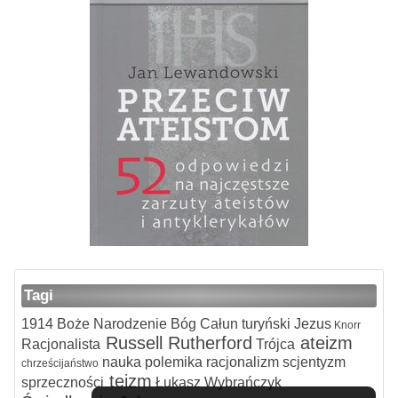
Tagi
1914
Boże Narodzenie
Bóg
Całun turyński
Jezus
Knorr
Russell
Rutherford
ateizm
Racjonalista
Trójca
nauka
polemika
racjonalizm
scjentyzm
chrześcijaństwo
teizm
sprzeczności
Łukasz Wybrańczyk