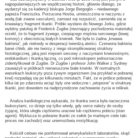
najpopularniejszych we współczesnej historii, głównie dlatego, że
wydarzył się za kadencji biskupa Jorge Bergoglio – niedawnego
papieża Franciszka. Porzucona Hostia, umieszczona w naczyniu z
wodą (tak zwane
vasculum
), zamiast się rozpuścić, zamieniła się w
krwawiący fragment tkanki. Próbki wysłano do Nowego Jorku, gdzie
wybitny patolog dr Frederick Zugibe (nieznający pochodzenia materiału)
orzekł, że to fragment żywego, cierpiącego mięśnia sercowego (lewej
komory) z obecnością białych krwinek. Nie była to żadna „krwawa
bakteria”, jak niekiedy w desperacji twierdzą ateiści. Czerwona bakteria
barwi chleb, ale nie tworzy z niego skomplikowanej struktury
histologicznej, jaką jest mięsień sercowy z naczyniami krwionośnymi,
endokardium i tkanką łączną, co pod mikroskopem jednoznacznie
zidentyfikował dr Zugibe. Dr Zugibe i profesor John Walker z Sydney
zauważyli w próbkach nienaruszone białe krwinki. W normalnych
warunkach leukocyty poza żywym organizmem (na przykład w pobranej
krwi) rozpadają się po kilkunastu minutach. Fakt, że w próbce pobranej
kilka lat po zdarzeniu wciąż były one widoczne i „wtopione” w strukturę
tkanki, jest dowodem na nadprzyrodzone zachowanie życia w relikwii.
Analiza kardiologiczna wykazała, że tkanka serca była nacieczona
leukocytami, co dzieje się tylko wtedy, gdy serce należy do osoby
żyjącej, która uległa ciężkiemu urazowi lub ciężkiemu pobiciu (stan
agonii). Wyklucza to pobranie tkanki ze zwłok (w martwym ciele taki
proces nie zachodzi) oraz uniemożliwia mistyfikację.
Kościół celowo nie poinformował amerykańskich laboratoriów, skąd