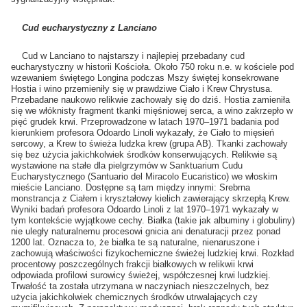
Cud eucharystyczny z Lanciano
Cud w Lanciano to najstarszy i najlepiej przebadany cud
eucharystyczny w historii Kościoła. Około 750 roku n.e. w kościele pod
wzewaniem świętego Longina podczas Mszy świętej konsekrowane
Hostia i wino przemieniły się w prawdziwe Ciało i Krew Chrystusa.
Przebadane naukowo relikwie zachowały się do dziś. Hostia zamieniła
się we włóknisty fragment tkanki mięśniowej serca, a wino zakrzepło w
pięć grudek krwi. Przeprowadzone w latach 1970–1971 badania pod
kierunkiem profesora Odoardo Linoli wykazały, że Ciało to mięsień
sercowy, a Krew to świeża ludzka krew (grupa AB). Tkanki zachowały
się bez użycia jakichkolwiek środków konserwujących. Relikwie są
wystawione na stałe dla pielgrzymów w Sanktuarium Cudu
Eucharystycznego (Santuario del Miracolo Eucaristico) we włoskim
mieście Lanciano. Dostępne są tam między innymi: Srebrna
monstrancja z Ciałem i kryształowy kielich zawierający skrzepłą Krew.
Wyniki badań profesora Odoardo Linoli z lat 1970–1971 wykazały w
tym kontekście wyjątkowe cechy. Białka (takie jak albuminy i globuliny)
nie uległy naturalnemu procesowi gnicia ani denaturacji przez ponad
1200 lat. Oznacza to, że białka te są naturalne, nienaruszone i
zachowują właściwości fizykochemiczne świeżej ludzkiej krwi. Rozkład
procentowy poszczególnych frakcji białkowych w relikwii krwi
odpowiada profilowi surowicy świeżej, współczesnej krwi ludzkiej.
Trwałość ta została utrzymana w naczyniach nieszczelnych, bez
użycia jakichkolwiek chemicznych środków utrwalających czy