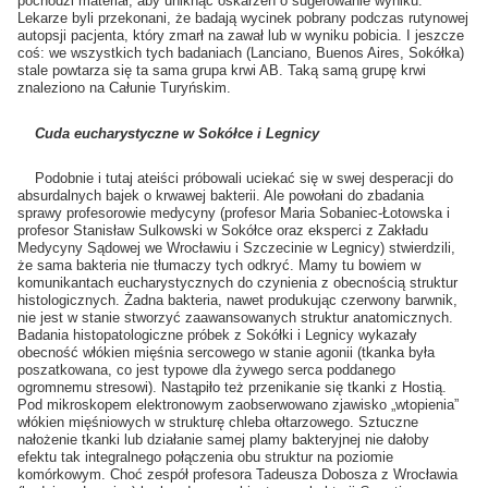
pochodzi materiał, aby uniknąć oskarżeń o sugerowanie wyniku.
Lekarze byli przekonani, że badają wycinek pobrany podczas rutynowej
autopsji pacjenta, który zmarł na zawał lub w wyniku pobicia. I jeszcze
coś: we wszystkich tych badaniach (Lanciano, Buenos Aires, Sokółka)
stale powtarza się ta sama grupa krwi AB. Taką samą grupę krwi
znaleziono na Całunie Turyńskim.
Cuda eucharystyczne w Sokółce i Legnicy
Podobnie i tutaj ateiści próbowali uciekać się w swej desperacji do
absurdalnych bajek o krwawej bakterii. Ale powołani do zbadania
sprawy profesorowie medycyny (profesor Maria Sobaniec-Łotowska i
profesor Stanisław Sulkowski w Sokółce oraz eksperci z Zakładu
Medycyny Sądowej we Wrocławiu i Szczecinie w Legnicy) stwierdzili,
że sama bakteria nie tłumaczy tych odkryć. Mamy tu bowiem w
komunikantach eucharystycznych do czynienia z obecnością struktur
histologicznych. Żadna bakteria, nawet produkując czerwony barwnik,
nie jest w stanie stworzyć zaawansowanych struktur anatomicznych.
Badania histopatologiczne próbek z Sokółki i Legnicy wykazały
obecność włókien mięśnia sercowego w stanie agonii (tkanka była
poszatkowana, co jest typowe dla żywego serca poddanego
ogromnemu stresowi). Nastąpiło też przenikanie się tkanki z Hostią.
Pod mikroskopem elektronowym zaobserwowano zjawisko „wtopienia”
włókien mięśniowych w strukturę chleba ołtarzowego. Sztuczne
nałożenie tkanki lub działanie samej plamy bakteryjnej nie dałoby
efektu tak integralnego połączenia obu struktur na poziomie
komórkowym. Choć zespół profesora Tadeusza Dobosza z Wrocławia