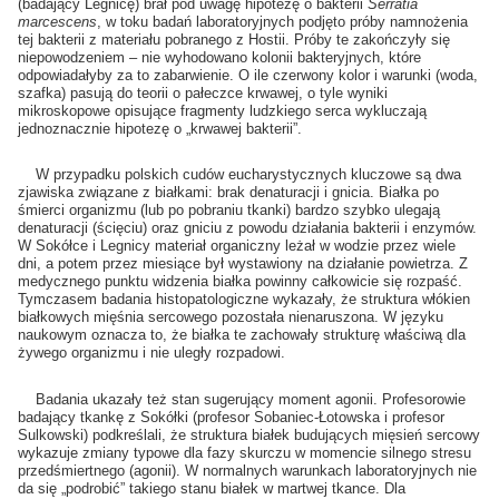
(badający Legnicę) brał pod uwagę hipotezę o bakterii
Serratia
marcescens
, w toku badań laboratoryjnych podjęto próby namnożenia
tej bakterii z materiału pobranego z Hostii. Próby te zakończyły się
niepowodzeniem – nie wyhodowano kolonii bakteryjnych, które
odpowiadałyby za to zabarwienie. O ile czerwony kolor i warunki (woda,
szafka) pasują do teorii o pałeczce krwawej, o tyle wyniki
mikroskopowe opisujące fragmenty ludzkiego serca wykluczają
jednoznacznie hipotezę o „krwawej bakterii”.
W przypadku polskich cudów eucharystycznych kluczowe są dwa
zjawiska związane z białkami: brak denaturacji i gnicia. Białka po
śmierci organizmu (lub po pobraniu tkanki) bardzo szybko ulegają
denaturacji (ścięciu) oraz gniciu z powodu działania bakterii i enzymów.
W Sokółce i Legnicy materiał organiczny leżał w wodzie przez wiele
dni, a potem przez miesiące był wystawiony na działanie powietrza. Z
medycznego punktu widzenia białka powinny całkowicie się rozpaść.
Tymczasem badania histopatologiczne wykazały, że struktura włókien
białkowych mięśnia sercowego pozostała nienaruszona. W języku
naukowym oznacza to, że białka te zachowały strukturę właściwą dla
żywego organizmu i nie uległy rozpadowi.
Badania ukazały też stan sugerujący moment agonii. Profesorowie
badający tkankę z Sokółki (profesor Sobaniec-Łotowska i profesor
Sulkowski) podkreślali, że struktura białek budujących mięsień sercowy
wykazuje zmiany typowe dla fazy skurczu w momencie silnego stresu
przedśmiertnego (agonii). W normalnych warunkach laboratoryjnych nie
da się „podrobić” takiego stanu białek w martwej tkance. Dla