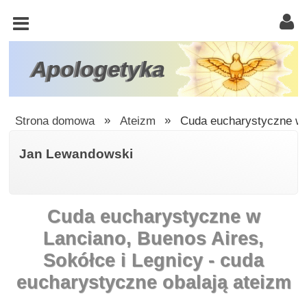
KOŚCIÓŁ
KATOLICKI
TRÓJCA
Apologetyka
ŚWIĘTA
RACJONALISTA
Strona domowa
»
Ateizm
»
Cuda eucharystyczne w L
ATEIZM
Jan Lewandowski
ŚWIADKOWIE
JEHOWY
Cuda eucharystyczne w
W
OBRONIE
Lanciano, Buenos Aires,
WIARY
Sokółce i Legnicy - cuda
INNE
eucharystyczne obalają ateizm