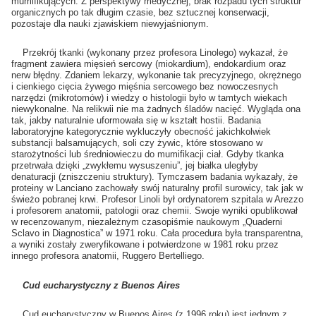
mumifikujących. Z perspektywy medycznej, brak rozpadu tych struktur
organicznych po tak długim czasie, bez sztucznej konserwacji,
pozostaje dla nauki zjawiskiem niewyjaśnionym.
Przekrój tkanki (wykonany przez profesora Linolego) wykazał, że
fragment zawiera mięsień sercowy (miokardium), endokardium oraz
nerw błędny. Zdaniem lekarzy, wykonanie tak precyzyjnego, okrężnego
i cienkiego cięcia żywego mięśnia sercowego bez nowoczesnych
narzędzi (mikrotomów) i wiedzy o histologii było w tamtych wiekach
niewykonalne. Na relikwii nie ma żadnych śladów nacięć. Wygląda ona
tak, jakby naturalnie uformowała się w kształt hostii. Badania
laboratoryjne kategorycznie wykluczyły obecność jakichkolwiek
substancji balsamujących, soli czy żywic, które stosowano w
starożytności lub średniowieczu do mumifikacji ciał. Gdyby tkanka
przetrwała dzięki „zwykłemu wysuszeniu”, jej białka uległyby
denaturacji (zniszczeniu struktury). Tymczasem badania wykazały, że
proteiny w Lanciano zachowały swój naturalny profil surowicy, tak jak w
świeżo pobranej krwi. Profesor Linoli był ordynatorem szpitala w Arezzo
i profesorem anatomii, patologii oraz chemii. Swoje wyniki opublikował
w recenzowanym, niezależnym czasopiśmie naukowym „Quaderni
Sclavo in Diagnostica” w 1971 roku. Cała procedura była transparentna,
a wyniki zostały zweryfikowane i potwierdzone w 1981 roku przez
innego profesora anatomii, Ruggero Bertelliego.
Cud eucharystyczny z Buenos Aires
Cud eucharystyczny w Buenos Aires (z 1996 roku) jest jednym z