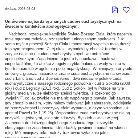
dodane: 2026-06-03
Omówienie najbardziej znanych cudów eucharystycznych na
świecie w kontekście apologetycznym.
Nadchodzi przepiękne katolickie Święto Bożego Ciała, które napełnia
mnie ogromną radością, szczęściem i nieopisanym spokojem. Już
sama myśl o procesji Bożego Ciała i monstrancji wypełnia moją duszę
totalnym błogostanem. Z tej okazji wypadałoby chociaż trochę i w
zarysie napisać o cudach eucharystycznych w kontekście
apologetycznym. Zagadnienie to jest o tyle ciekawe i naukowo
niepodważalne, że ateiści z reguły szybko nabierają wody w usta w
tym temacie lub w ogóle nie podejmują dyskusji. W niniejszym artykule
omówię z grubsza najbardziej znane cuda eucharystyczne na świecie:
cud z Lanciano, cud z Buenos Aires i dwa niedawne polskie cuda
eucharystyczne z naszego rodzimego podwórka - cud z Sokółki (2008
rok) i cud z Legnicy (2013 rok). Cud z Sokółki był w Polsce na tyle
głośny medialnie, że niektórzy ateiści twierdzą, iż rzekomo go
„wyjaśnili”, co jak zwykle nie ma nic wspólnego z prawdą. Jak zawsze,
gdy chodzi o ateizm, który należy traktować jak zaburzenie, odklejenie
od rzeczywistości i uporczywy efekt wyparcia, o czym wspominał już
apostoł Paweł (Rz 1,19-25). Wspomniane cuda eucharystyczne nie są
oczywiście jedynymi, jakie się zdarzyły. Było ich o wiele więcej.
Zachęcam do dalszego dogłębnego zbadania tego niezwykle
ekscytującego zagadnienia, które każdy powinien zbadać na własną
rękę. Mój niniejszy tekst należy traktować wyłącznie jako
sygnalizacyjny wstępniak.