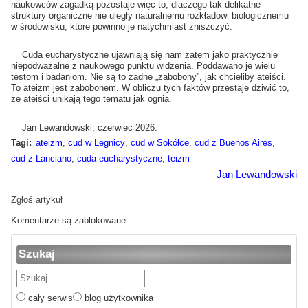
naukowców zagadką pozostaje więc to, dlaczego tak delikatne
struktury organiczne nie uległy naturalnemu rozkładowi biologicznemu
w środowisku, które powinno je natychmiast zniszczyć.
Cuda eucharystyczne ujawniają się nam zatem jako praktycznie
niepodważalne z naukowego punktu widzenia. Poddawano je wielu
testom i badaniom. Nie są to żadne „zabobony”, jak chcieliby ateiści.
To ateizm jest zabobonem. W obliczu tych faktów przestaje dziwić to,
że ateiści unikają tego tematu jak ognia.
Jan Lewandowski, czerwiec 2026.
,
,
,
,
Tagi:
ateizm
cud w Legnicy
cud w Sokółce
cud z Buenos Aires
,
,
cud z Lanciano
cuda eucharystyczne
teizm
Jan Lewandowski
Zgłoś artykuł
Komentarze są zablokowane
Szukaj
cały serwis
blog użytkownika