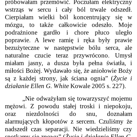
próbowałam przemówić. Poczułam elektryczny
wstrząs w sercu i cały ból trwale odszedł.
Cierpiałam wielki ból koncentrujący się w
mózgu, to także całkowicie odeszło. Moje
podrażnione gardło i chore płuco uległo
poprawie. A lewe ramię i ręka były prawie
bezużyteczne w następstwie bólu serca, ale
naturalne czucie teraz przywrócono. Umysł
miałam jasny, a dusza była pełna światła, i
miłości Bożej. Wydawało się, że aniołowie Boży
są z każdej strony, jak ściana ognia” (
Życie i
działanie Ellen G. White
Kowale 2005 s. 227).
„Nie odważyłam się towarzyszyć mojemu
mężowi. Z powodu stałej troski i niepokoju,
oraz niezdolności do snu, doznałam
alarmujących kłopotów z sercem. Czuliśmy że
nadszedł czas separacji. Nie wiedzieliśmy czy
spotkamy się znowu” (
Życie i działanie Ellen G.