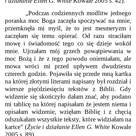
i działanie Ellen G. White
Kowale 2005 s. 42).
„Podczas codziennych modlitw jednego
poranka moc Boga zaczęła spoczywać na mnie,
przemknęła mi myśl, że to jest mesmeryzm i
zaczęłam się temu opierać. Od razu straciłam
mowę i świadomość tego co się dzieje wokół
mnie. Ujrzałam mój grzech powątpiewania w
moc Bożą i że z tego powodu oniemiałam, ale
mowa wróci mi przed upływem dwudziestu
czterech godzin. Pojawiła się przede mną kartka
na której złotymi literami napisany był rozdział i
wiersze pięćdziesięciu tekstów z Biblii. Gdy
widzenie się skończyło dałam znać, aby podano
mi tablicę na której napisałam że jestem niema i
opisałam widzenie, wzięłam Biblię i z chęcią
odszukałam wszystkie teksty, które widziałam na
kartce” (
Życie i działanie Ellen G. White
Kowale
2005 s. 89).