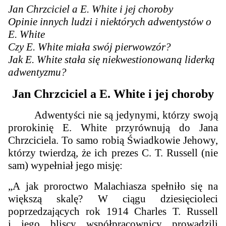
Jan Chrzciciel a E. White i jej choroby
Opinie innych ludzi i niektórych adwentystów o
E. White
Czy E. White miała swój pierwowzór?
Jak E. White stała się niekwestionowaną liderką
adwentyzmu?
Jan Chrzciciel a E. White i jej choroby
Adwentyści nie są jedynymi, którzy swoją
prorokinię E. White przyrównują do Jana
Chrzciciela. To samo robią Świadkowie Jehowy,
którzy twierdzą, że ich prezes C. T. Russell (nie
sam) wypełniał jego misję:
„A jak proroctwo Malachiasza spełniło się na
większą skalę? W ciągu dziesięcioleci
poprzedzających rok 1914 Charles T. Russell
i jego bliscy współpracownicy prowadzili