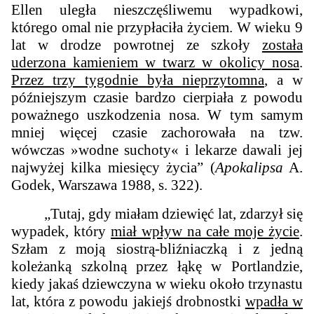
Ellen uległa nieszczęśliwemu wypadkowi,
którego omal nie przypłaciła życiem. W wieku 9
lat w drodze powrotnej ze szkoły
została
uderzona kamieniem w twarz w okolicy nosa
.
Przez trzy tygodnie była nieprzytomna
, a w
późniejszym czasie bardzo cierpiała z powodu
poważnego uszkodzenia nosa. W tym samym
mniej więcej czasie zachorowała na tzw.
wówczas »wodne suchoty« i lekarze dawali jej
najwyżej kilka miesięcy życia” (
Apokalipsa
A.
Godek, Warszawa 1988, s. 322).
„Tutaj, gdy miałam dziewięć lat, zdarzył się
wypadek, który
miał wpływ na całe moje życie
.
Szłam z moją siostrą-bliźniaczką i z jedną
koleżanką szkolną przez łąkę w Portlandzie,
kiedy jakaś dziewczyna w wieku około trzynastu
lat, która z powodu jakiejś drobnostki
wpadła w