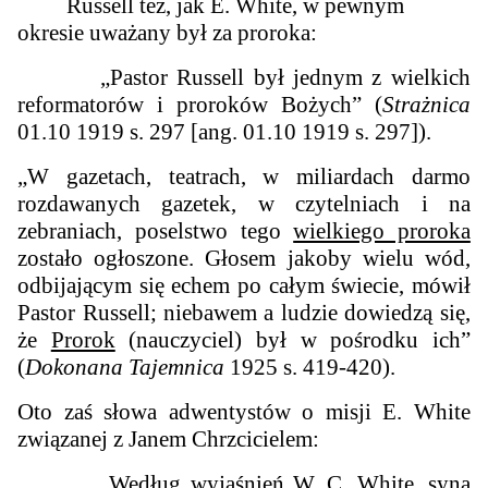
Russell też, jak E. White, w pewnym
okresie uważany był za proroka:
„Pastor Russell był jednym z wielkich
reformatorów i proroków Bożych” (
Strażnica
01.10 1919 s. 297 [ang. 01.10 1919 s. 297]).
„W gazetach, teatrach, w miliardach darmo
rozdawanych gazetek, w czytelniach i na
zebraniach, poselstwo tego
wielkiego proroka
zostało ogłoszone. Głosem jakoby wielu wód,
odbijającym się echem po całym świecie, mówił
Pastor Russell; niebawem a ludzie dowiedzą się,
że
Prorok
(nauczyciel) był w pośrodku ich”
(
Dokonana Tajemnica
1925 s. 419-420).
Oto zaś słowa adwentystów o misji E. White
związanej z Janem Chrzcicielem:
„Według wyjaśnień W. C. White, syna