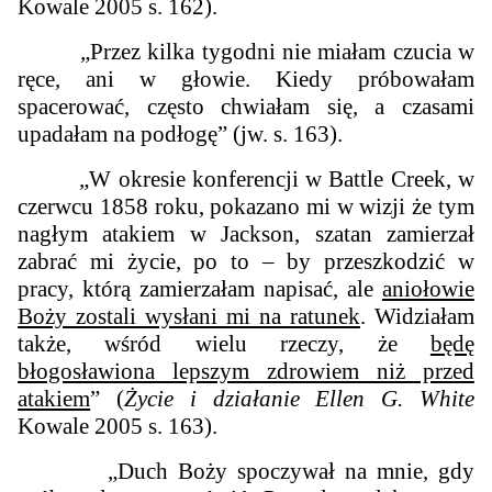
Kowale 2005 s. 162).
„Przez kilka tygodni nie miałam czucia w
ręce, ani w głowie. Kiedy próbowałam
spacerować, często chwiałam się, a czasami
upadałam na podłogę” (jw. s. 163).
„W okresie konferencji w Battle Creek, w
czerwcu 1858 roku, pokazano mi w wizji że tym
nagłym atakiem w Jackson, szatan zamierzał
zabrać mi życie, po to – by przeszkodzić w
pracy, którą zamierzałam napisać, ale
aniołowie
Boży zostali wysłani mi na ratunek
. Widziałam
także, wśród wielu rzeczy, że
będę
błogosławiona lepszym zdrowiem niż przed
atakiem
” (
Życie i działanie Ellen G. White
Kowale 2005 s. 163).
„Duch Boży spoczywał na mnie, gdy