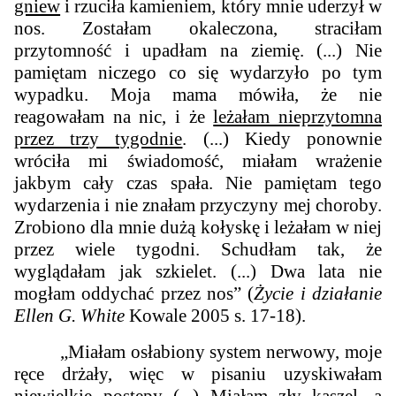
gniew
i rzuciła kamieniem, który mnie uderzył w
nos. Zostałam okaleczona, straciłam
przytomność i upadłam na ziemię. (...) Nie
pamiętam niczego co się wydarzyło po tym
wypadku. Moja mama mówiła, że nie
reagowałam na nic, i że
leżałam nieprzytomna
przez trzy tygodnie
. (...) Kiedy ponownie
wróciła mi świadomość, miałam wrażenie
jakbym cały czas spała. Nie pamiętam tego
wydarzenia i nie znałam przyczyny mej choroby.
Zrobiono dla mnie dużą kołyskę i leżałam w niej
przez wiele tygodni. Schudłam tak, że
wyglądałam jak szkielet. (...) Dwa lata nie
mogłam oddychać przez nos” (
Życie i działanie
Ellen G. White
Kowale 2005 s. 17-18).
„Miałam osłabiony system nerwowy, moje
ręce drżały, więc w pisaniu uzyskiwałam
niewielkie postępy (...) Miałam zły kaszel, a