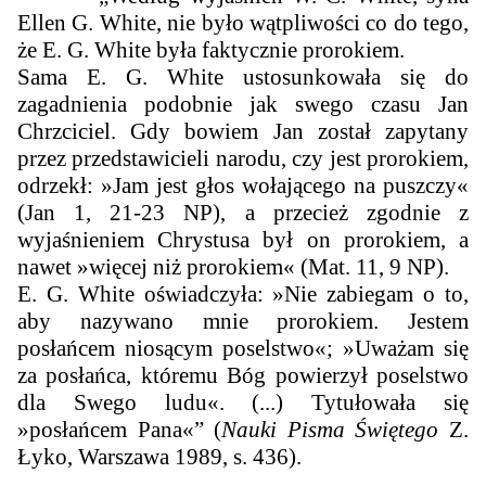
Ellen G. White, nie było wątpliwości co do tego,
że E. G. White była faktycznie prorokiem.
Sama E. G. White ustosunkowała się do
zagadnienia podobnie jak swego czasu Jan
Chrzciciel. Gdy bowiem Jan został zapytany
przez przedstawicieli narodu, czy jest prorokiem,
odrzekł: »Jam jest głos wołającego na puszczy«
(Jan 1, 21-23 NP), a przecież zgodnie z
wyjaśnieniem Chrystusa był on prorokiem, a
nawet »więcej niż prorokiem« (Mat. 11, 9 NP).
E. G. White oświadczyła: »Nie zabiegam o to,
aby nazywano mnie prorokiem. Jestem
posłańcem niosącym poselstwo«; »Uważam się
za posłańca, któremu Bóg powierzył poselstwo
dla Swego ludu«. (...) Tytułowała się
»posłańcem Pana«” (
Nauki Pisma Świętego
Z.
Łyko, Warszawa 1989, s. 436).