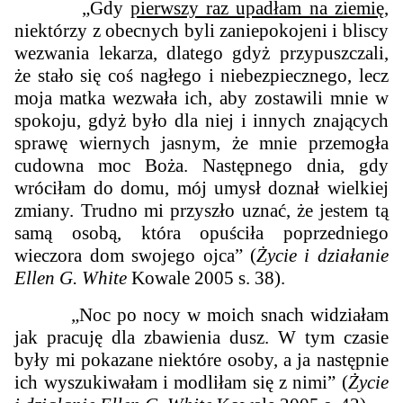
„Gdy
pierwszy raz upadłam na ziemię
,
niektórzy z obecnych byli zaniepokojeni i bliscy
wezwania lekarza, dlatego gdyż przypuszczali,
że stało się coś nagłego i niebezpiecznego, lecz
moja matka wezwała ich, aby zostawili mnie w
spokoju, gdyż było dla niej i innych znających
sprawę wiernych jasnym, że mnie przemogła
cudowna moc Boża. Następnego dnia, gdy
wróciłam do domu, mój umysł doznał wielkiej
zmiany. Trudno mi przyszło uznać, że jestem tą
samą osobą, która opuściła poprzedniego
wieczora dom swojego ojca” (
Życie i działanie
Ellen G. White
Kowale 2005 s. 38).
„Noc po nocy w moich snach widziałam
jak pracuję dla zbawienia dusz. W tym czasie
były mi pokazane niektóre osoby, a ja następnie
ich wyszukiwałam i modliłam się z nimi” (
Życie