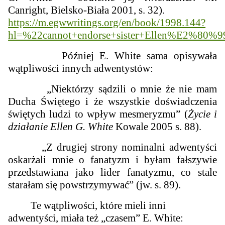
Canright, Bielsko-Biała 2001, s. 32).
https://m.egwwritings.org/en/book/1998.144?
hl=%22cannot+endorse+sister+Ellen%E2%80
Później E. White sama opisywała
wątpliwości innych adwentystów:
„Niektórzy sądzili o mnie że nie mam
Ducha Świętego i że wszystkie doświadczenia
świętych ludzi to wpływ mesmeryzmu” (
Życie i
działanie Ellen G. White
Kowale 2005 s. 88).
„Z drugiej strony nominalni adwentyści
oskarżali mnie o fanatyzm i byłam fałszywie
przedstawiana jako lider fanatyzmu, co stale
starałam się powstrzymywać” (jw. s. 89).
Te wątpliwości, które mieli inni
adwentyści, miała też „czasem” E. White: