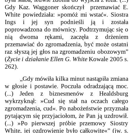
Gdy Kaz. Waggoner skończył przemawiać E.
White powiedziała: »pomóż mi wstać«. Siostra
Ings i jej syn podnieśli ją i została
poprowadzona do mównicy. Podtrzymując się o
nią dwoma rękami, zaczęła z drżeniem
przemawiać do zgromadzenia, być może ostatni
raz słyszą jej głos na zgromadzeniu obozowym”
(
Życie i działanie Ellen G. White
Kowale 2005 s.
262).
„Gdy mówiła kilka minut nastąpiła zmiana
w głosie i postawie. Poczuła odradzającą moc.
(...) Jeden z biznesmenów z Healdsburg
wykrzyknął: »Cud się stał na oczach całego
zgromadzenia, cud«. Po nabożeństwie przyznała
pytającym się przyjaciołom, że Pan ją uzdrowił.
(...) »Po pierwszej próbie przemowy Siostry
White, jej ozdrowienie było całkowite«” (jw. s.