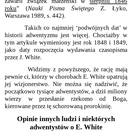
zawarli związek małżeński w
sierpniu 1846
roku
” (
Nauki Pisma Świętego
Z. Łyko,
Warszawa 1989, s. 442).
Takich co najmniej ‘podwójnych dat’ w
historii adwentyzmu jest więcej. Chociażby w
tym artykule wymieniony jest rok 1848 i 1849,
jako daty rozpoczęcia wydawania czasopisma
przez J. White.
Widzimy z powyższego, że rację mają
pewnie ci, którzy w chorobach E. White upatrują
jej wizjonerstwo. Nie można się nadziwić, że
początkowo tysiące adwentystów, a dziś miliony
wierzy w przesłanie rzekomo od Boga,
kierowane przez tę schorowaną prorokinię.
Opinie innych ludzi i niektórych
adwentystów o E. White