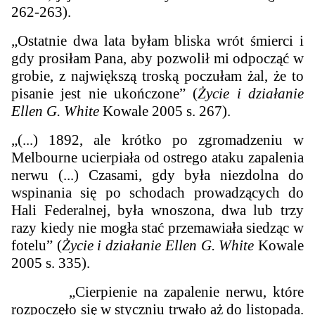
262-263).
„Ostatnie dwa lata byłam bliska wrót śmierci i
gdy prosiłam Pana, aby pozwolił mi odpocząć w
grobie, z największą troską poczułam żal, że to
pisanie jest nie ukończone” (
Życie i działanie
Ellen G. White
Kowale 2005 s. 267).
„(...) 1892, ale krótko po zgromadzeniu w
Melbourne ucierpiała od ostrego ataku zapalenia
nerwu (...) Czasami, gdy była niezdolna do
wspinania się po schodach prowadzących do
Hali Federalnej, była wnoszona, dwa lub trzy
razy kiedy nie mogła stać przemawiała siedząc w
fotelu” (
Życie i działanie Ellen G. White
Kowale
2005 s. 335).
„Cierpienie na zapalenie nerwu, które
rozpoczęło się w styczniu trwało aż do listopada.