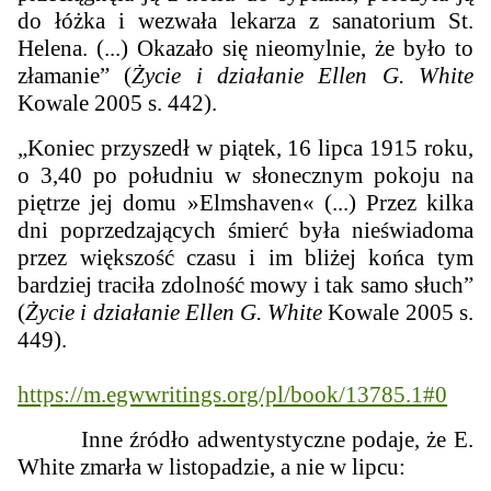
do łóżka i wezwała lekarza z sanatorium St.
Helena. (...) Okazało się nieomylnie, że było to
złamanie” (
Życie i działanie Ellen G. White
Kowale 2005 s. 442).
„Koniec przyszedł w piątek, 16 lipca 1915 roku,
o 3,40 po południu w słonecznym pokoju na
piętrze jej domu »Elmshaven« (...) Przez kilka
dni poprzedzających śmierć była nieświadoma
przez większość czasu i im bliżej końca tym
bardziej traciła zdolność mowy i tak samo słuch”
(
Życie i działanie Ellen G. White
Kowale 2005 s.
449).
https://m.egwwritings.org/pl/book/13785.1#0
Inne źródło adwentystyczne podaje, że E.
White zmarła w listopadzie, a nie w lipcu: