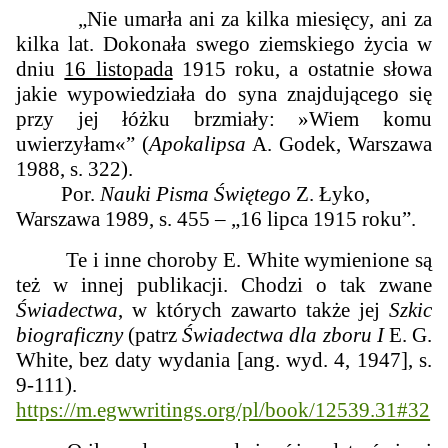
„Nie umarła ani za kilka miesięcy, ani za
kilka lat. Dokonała swego ziemskiego życia w
dniu
16 listopada
1915 roku, a ostatnie słowa
jakie wypowiedziała do syna znajdującego się
przy jej łóżku brzmiały: »Wiem komu
uwierzyłam«” (
Apokalipsa
A. Godek, Warszawa
1988, s. 322).
Por.
Nauki Pisma Świętego
Z. Łyko,
Warszawa 1989, s. 455 – „16 lipca 1915 roku”.
Te i inne choroby E. White wymienione są
też w innej publikacji. Chodzi o tak zwane
Świadectwa
, w których zawarto także jej
Szkic
biograficzny
(patrz
Świadectwa dla zboru I
E. G.
White, bez daty wydania [ang. wyd. 4, 1947], s.
9-111).
https://m.egwwritings.org/pl/book/12539.31#32