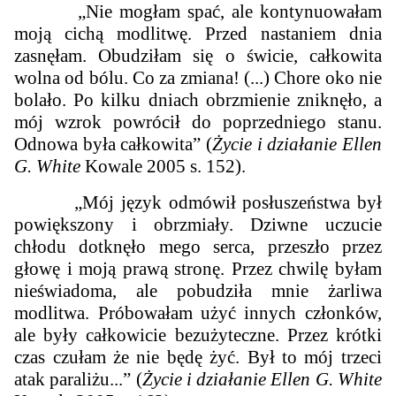
„Nie mogłam spać, ale kontynuowałam
moją cichą modlitwę. Przed nastaniem dnia
zasnęłam. Obudziłam się o świcie, całkowita
wolna od bólu. Co za zmiana! (...) Chore oko nie
bolało. Po kilku dniach obrzmienie zniknęło, a
mój wzrok powrócił do poprzedniego stanu.
Odnowa była całkowita” (
Życie i działanie Ellen
G. White
Kowale 2005 s. 152).
„Mój język odmówił posłuszeństwa był
powiększony i obrzmiały. Dziwne uczucie
chłodu dotknęło mego serca, przeszło przez
głowę i moją prawą stronę. Przez chwilę byłam
nieświadoma, ale pobudziła mnie żarliwa
modlitwa. Próbowałam użyć innych członków,
ale były całkowicie bezużyteczne. Przez krótki
czas czułam że nie będę żyć. Był to mój trzeci
atak paraliżu...” (
Życie i działanie Ellen G. White