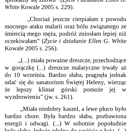
White
Kowale 2005 s. 229).
„Chociaż jeszcze cierpiałam z powodu
mocnego ataku malarii oraz bólu związanego ze
śmiercią mego męża, podróż zniosłam lepiej niż
oczekiwałam” (
Życie i działanie Ellen G. White
Kowale 2005 s. 256).
„(...) miała poważne dreszcze, przechodzące
w gorączkę (...) dreszcze malaryczne trwały aż
do 10 września. Bardzo słaba, pragnęła jednak
udać się do sanatorium Świętej Heleny, wierząc
że lepszy klimat górski pomoże jej w
wyzdrowieniu” (jw. s. 261).
„Miała niedobry kaszel, a lewe płuco było
bardzo chore. Była bardzo słaba, pozbawiona
energii i odwagi. (...) W sobotnie popołudnie
była słaba, ledwie zdolna do wyjścia z łoża. (...)