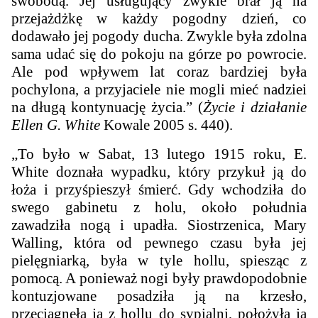
swobodą. Jej usługujący zwykle brał ją na
przejażdżkę w każdy pogodny dzień, co
dodawało jej pogody ducha. Zwykle była zdolna
sama udać się do pokoju na górze po powrocie.
Ale pod wpływem lat coraz bardziej była
pochylona, a przyjaciele nie mogli mieć nadziei
na długą kontynuację życia.” (
Życie i działanie
Ellen G. White
Kowale 2005 s. 440).
„To było w Sabat, 13 lutego 1915 roku, E.
White doznała wypadku, który przykuł ją do
łoża i przyśpieszył śmierć. Gdy wchodziła do
swego gabinetu z holu, około południa
zawadziła nogą i upadła. Siostrzenica, Mary
Walling, która od pewnego czasu była jej
pielęgniarką, była w tyle hollu, spiesząc z
pomocą. A ponieważ nogi były prawdopodobnie
kontuzjowane posadziła ją na krzesło,
przeciągnęła ją z hollu do sypialni, położyła ją