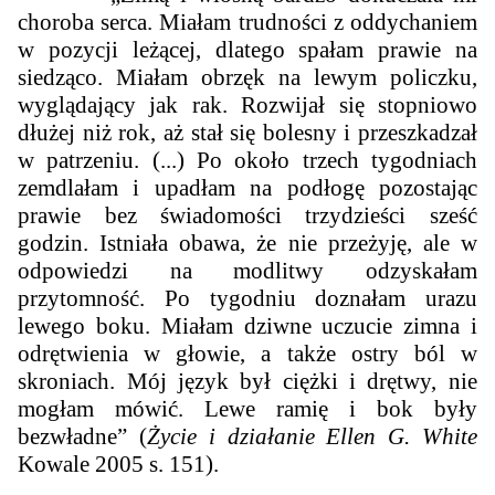
choroba serca. Miałam trudności z oddychaniem
w pozycji leżącej, dlatego spałam prawie na
siedząco. Miałam obrzęk na lewym policzku,
wyglądający jak rak. Rozwijał się stopniowo
dłużej niż rok, aż stał się bolesny i przeszkadzał
w patrzeniu. (...) Po około trzech tygodniach
zemdlałam i upadłam na podłogę pozostając
prawie bez świadomości trzydzieści sześć
godzin. Istniała obawa, że nie przeżyję, ale w
odpowiedzi na modlitwy odzyskałam
przytomność. Po tygodniu doznałam urazu
lewego boku. Miałam dziwne uczucie zimna i
odrętwienia w głowie, a także ostry ból w
skroniach. Mój język był ciężki i drętwy, nie
mogłam mówić. Lewe ramię i bok były
bezwładne” (
Życie i działanie Ellen G. White
Kowale 2005 s. 151).