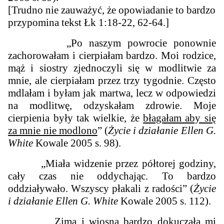
[Trudno nie zauważyć, że opowiadanie to bardzo
przypomina tekst Łk 1:18-22, 62-64.]
„Po naszym powrocie ponownie
zachorowałam i cierpiałam bardzo. Moi rodzice,
mąż i siostry zjednoczyli się w modlitwie za
mnie, ale cierpiałam przez trzy tygodnie. Często
mdlałam i byłam jak martwa, lecz w odpowiedzi
na modlitwę, odzyskałam zdrowie. Moje
cierpienia były tak wielkie, że
błagałam aby się
za mnie nie modlono
” (
Życie i działanie Ellen G.
White
Kowale 2005 s. 98).
„Miała widzenie przez półtorej godziny,
cały czas nie oddychając. To bardzo
oddziaływało. Wszyscy płakali z radości” (
Życie
i działanie Ellen G. White
Kowale 2005 s. 112).
„Zimą i wiosną bardzo dokuczała mi