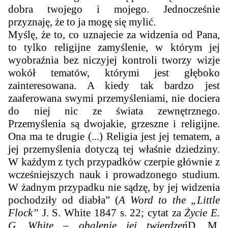
dobra twojego i mojego. Jednocześnie
przyznaję, że to ja mogę się mylić.
Myślę, że to, co uznajecie za widzenia od Pana,
to tylko religijne zamyślenie, w którym jej
wyobraźnia bez niczyjej kontroli tworzy wizje
wokół tematów, którymi jest głęboko
zainteresowana. A kiedy tak bardzo jest
zaaferowana swymi przemyśleniami, nie dociera
do niej nic ze świata zewnętrznego.
Przemyślenia są dwojakie, grzeszne i religijne.
Ona ma te drugie (...) Religia jest jej tematem, a
jej przemyślenia dotyczą tej właśnie dziedziny.
W każdym z tych przypadków czerpie głównie z
wcześniejszych nauk i prowadzonego studium.
W żadnym przypadku nie sądzę, by jej widzenia
pochodziły od diabła” (
A Word to the „Little
Flock”
J. S. White 1847 s. 22; cytat za
Życie E.
G. White – obalenie jej twierdzeń
D. M.