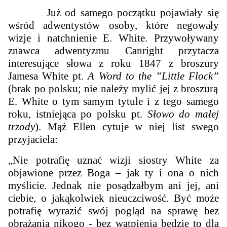
Już od samego początku pojawiały się
wśród adwentystów osoby, które negowały
wizje i natchnienie E. White. Przywoływany
znawca adwentyzmu Canright przytacza
interesujące słowa z roku 1847 z broszury
Jamesa White pt.
A Word to the ”Little Flock”
(brak po polsku; nie należy mylić jej z broszurą
E. White o tym samym tytule i z tego samego
roku, istniejąca po polsku pt.
Słowo do małej
trzody
). Mąż Ellen cytuje w niej list swego
przyjaciela:
„Nie potrafię uznać wizji siostry White za
objawione przez Boga – jak ty i ona o nich
myślicie. Jednak nie posądzałbym ani jej, ani
ciebie, o jakąkolwiek nieuczciwość. Być może
potrafię wyrazić swój pogląd na sprawę bez
obrażania nikogo - bez wątpienia będzie to dla