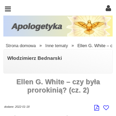
KOŚCIÓŁ
KATOLICKI
TRÓJCA
Apologetyka
ŚWIĘTA
RACJONALISTA
Strona domowa
»
Inne tematy
»
Ellen G. White – czy
ATEIZM
Włodzimierz Bednarski
ŚWIADKOWIE
JEHOWY
Ellen G. White – czy była
W
OBRONIE
prorokinią? (cz. 2)
WIARY
INNE
dodane: 2022-01-18