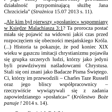
działalność przypominającą służbę Jana
Chrzciciela” (
Strażnica
15.07 2013 s. 11).
„
Ale kim był pierwszy »posłaniec« wspomniany
w Księdze Malachiasza 3:1
? Ta prorocza postać
miała się pojawić na widowni jakiś czas przed
rozpoczęciem się obecności mesjańskiego Króla.
(...) Historia ta pokazuje, że pod koniec XIX
wieku w gąszczu imitacji chrystianizmu pojawiła
się grupka szczerych ludzi, którzy jako jedyni
byli prawdziwymi naśladowcami Chrystusa.
Stali się oni znani jako Badacze Pisma Świętego.
Ci, którzy im przewodzili – Charles Taze Russell
oraz jego bliscy współpracownicy –
rzeczywiście wywiązywali się z zadania
zapowiedzianego »posłańca«” (
Królestwo Boże
panuje !
2014 s. 14).