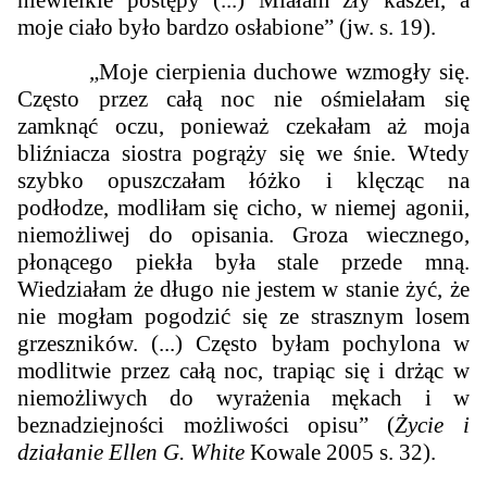
moje ciało było bardzo osłabione” (jw. s. 19).
„Moje cierpienia duchowe wzmogły się.
Często przez całą noc nie ośmielałam się
zamknąć oczu, ponieważ czekałam aż moja
bliźniacza siostra pogrąży się we śnie. Wtedy
szybko opuszczałam łóżko i klęcząc na
podłodze, modliłam się cicho, w niemej agonii,
niemożliwej do opisania. Groza wiecznego,
płonącego piekła była stale przede mną.
Wiedziałam że długo nie jestem w stanie żyć, że
nie mogłam pogodzić się ze strasznym losem
grzeszników. (...) Często byłam pochylona w
modlitwie przez całą noc, trapiąc się i drżąc w
niemożliwych do wyrażenia mękach i w
beznadziejności możliwości opisu” (
Życie i
działanie Ellen G. White
Kowale 2005 s. 32).