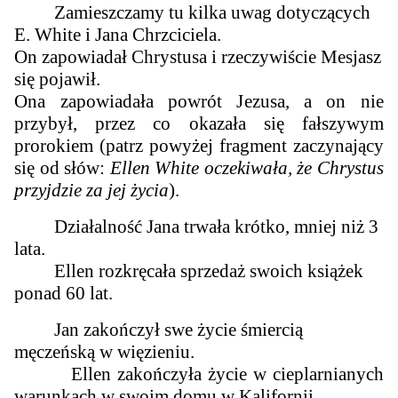
Zamieszczamy tu kilka uwag dotyczących
E. White i Jana Chrzciciela.
On zapowiadał Chrystusa i rzeczywiście Mesjasz
się pojawił.
Ona zapowiadała powrót Jezusa, a on nie
przybył, przez co okazała się fałszywym
prorokiem (patrz powyżej fragment zaczynający
się od słów:
Ellen White oczekiwała, że Chrystus
przyjdzie za jej życia
).
Działalność Jana trwała krótko, mniej niż 3
lata.
Ellen rozkręcała sprzedaż swoich książek
ponad 60 lat.
Jan zakończył swe życie śmiercią
męczeńską w więzieniu.
Ellen zakończyła życie w cieplarnianych
warunkach w swoim domu w Kalifornii.