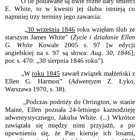
O ile podawane są dwie różne daty śmierci
E. White, to w kwestii jej ślubu istnieją co
najmniej trzy terminy jego zawarcia:
„
30 września 1846
roku wzięłam ślub ze
starszym James White” (
Życie i działanie Ellen
G. White
Kowale 2005 s. 97 [w edycji
angielskiej na s. 97 są słowa:
Aug. 30, 1846
];
por. s. 470: „30 sierpnia 1846 roku”).
„W
roku 1845
zawarł związek małżeński z
Ellen G. Harmon” (
Adwentyzm
Z. Łyko,
Warszawa 1970, s. 38).
„Podczas podróży do Orrington, w stanie
Maine, Ellen poznała 24-letniego kaznodzieję
adwentystycznego, Jakuba White. (...) Wkrótce
zawiązała się między nimi przyjaźń, a po
upewnieniu się, że Pan kieruje ich losami,