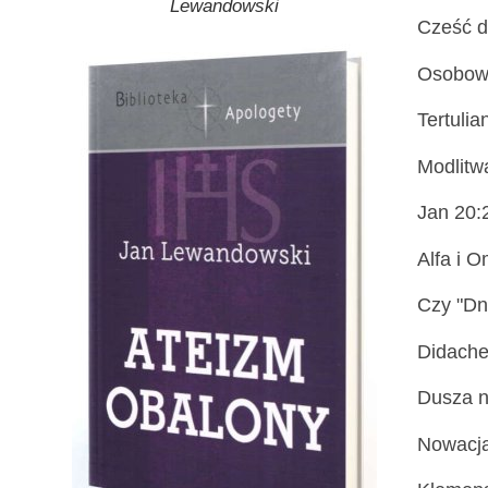
Lewandowski
Cześć dl
Osobowo
Tertulia
Modlitw
Jan 20:
Alfa i 
Czy "Dn
Didache
Dusza n
Nowacja