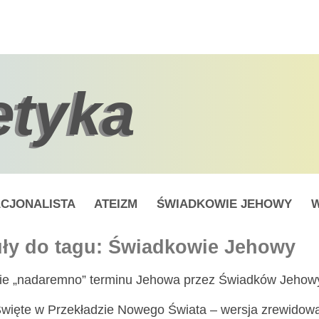
etyka
CJONALISTA
ATEIZM
ŚWIADKOWIE JEHOWY
W
uły do tagu: Świadkowie Jehowy
e „nadaremno” terminu Jehowa przez Świadków Jehow
więte w Przekładzie Nowego Świata – wersja zrewidowan