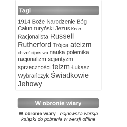
Tagi
1914
Boże Narodzenie
Bóg
Całun turyński
Jezus
Knorr
Russell
Racjonalista
Rutherford
ateizm
Trójca
nauka
polemika
chrześcijaństwo
racjonalizm
scjentyzm
teizm
sprzeczności
Łukasz
Świadkowie
Wybrańczyk
Jehowy
W obronie wiary
W obronie wiary
- najnowsza wersja
książki do pobrania w wersji offline