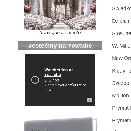
Świadko
Działaln
tradycjonalizm.info
Stosune
Jesteśmy na Youtube
W. Mille
New Ord
Kiedy i 
Szczepi
Meliton
Prymat P
Prymat P