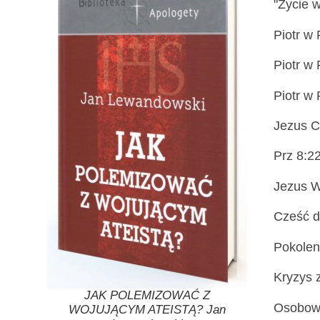
"Życie 
Piotr w 
Piotr w 
Piotr w 
Jezus Ch
Prz 8:22
Jezus W
Cześć dl
Pokolen
Kryzys 
JAK POLEMIZOWAĆ Z
Osobowo
WOJUJĄCYM ATEISTĄ? Jan