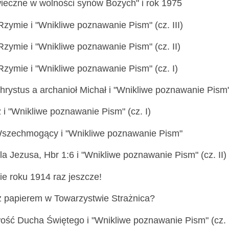
wieczne w wolności synów Bożych" i rok 1975
Rzymie i "Wnikliwe poznawanie Pism" (cz. III)
Rzymie i "Wnikliwe poznawanie Pism" (cz. II)
Rzymie i "Wnikliwe poznawanie Pism" (cz. I)
rystus a archanioł Michał i "Wnikliwe poznawanie Pism" 
 i "Wnikliwe poznawanie Pism" (cz. I)
szechmogący i "Wnikliwe poznawanie Pism"
a Jezusa, Hbr 1:6 i "Wnikliwe poznawanie Pism" (cz. II)
ie roku 1914 raz jeszcze!
z papierem w Towarzystwie Strażnica?
ść Ducha Świętego i "Wnikliwe poznawanie Pism" (cz. I