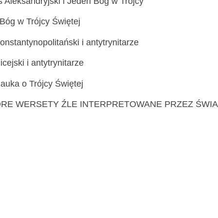
 Aleksandryjski i Jeden Bóg w Trójcy
i Bóg w Trójcy Świętej
nstantynopolitański i antytrynitarze
cejski i antytrynitarze
 nauka o Trójcy Świętej
ÓRE WERSETY ŹLE INTERPRETOWANE PRZEZ ŚW