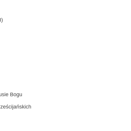
I)
usie Bogu
ześcijańskich