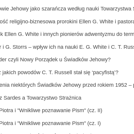
wie Jehowy jako szarańcza według nauki Towarzystwa 
ość religijno-biznesowa prorokini Ellen G. White i pastora
k Ellen G. White i innych pionierów adwentyzmu do ter
r i G. Storrs – wpływ ich na nauki E. G. White i C. T. Russ
er czyli Nowy Porządek u Świadków Jehowy?
z jakich powodów C. T. Russell stał się ‘pacyfistą’?
enia niektórych Świadków Jehowy przed rokiem 1952 – p
 z Sardes a Towarzystwo Strażnica
iotra i "Wnikliwe poznawanie Pism" (cz. II)
iotra i "Wnikliwe poznawanie Pism" (cz. I)