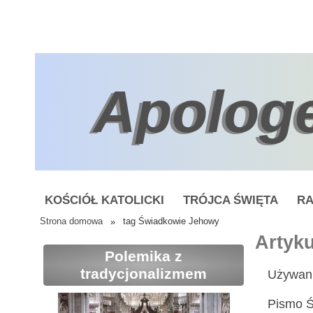
Apolog
KOŚCIÓŁ KATOLICKI
TRÓJCA ŚWIĘTA
RA
Strona domowa
»
tag Świadkowie Jehowy
Artyk
Polemika z
tradycjonalizmem
Używani
Pismo Ś