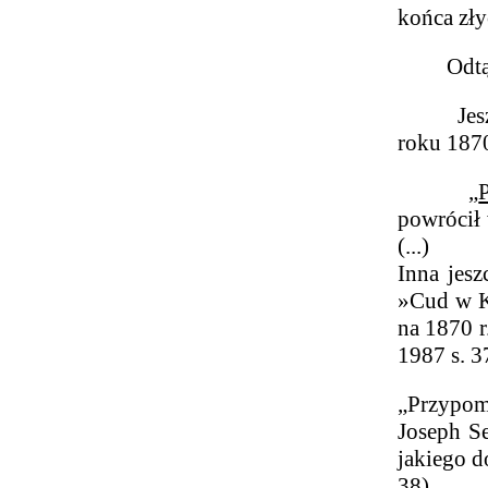
końca zły
Odtąd dr
Jeszcze 
roku 187
„
powrócił 
(...)
Inna jesz
»Cud w Ka
na 1870 r.
1987 s. 3
„Przypomi
Joseph S
jakiego d
38).