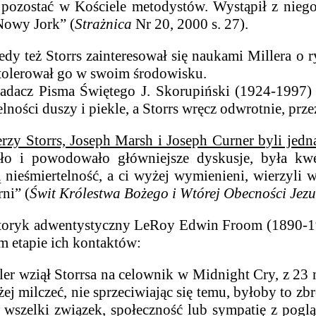
 pozostać w Kościele metodystów. Wystąpił z nieg
Nowy Jork” (
Strażnica
Nr 20, 2000 s. 27).
ż Storrs zainteresował się naukami Millera o ry
tolerował go w swoim środowisku.
isma Świętego J. Skorupiński (1924-1997) twi
elności duszy i piekle, a Storrs wręcz odwrotnie, prz
erzy Storrs, Joseph Marsh i Joseph Curner byli jed
liło i powodowało główniejsze dyskusje, była kwe
nieśmiertelność, a ci wyżej wymienieni, wierzyli 
ni” (
Świt Królestwa Bożego i Wtórej Obecności Jez
 adwentystyczny LeRoy Edwin Froom (1890-1974),
 etapie ich kontaktów:
er wziął Storrsa na celownik w Midnight Cry, z 2
ej milczeć, nie sprzeciwiając się temu, byłoby to z
wszelki związek, społeczność lub sympatię z pogląd