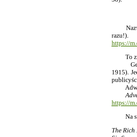
Nazwisko
razu!).
https://
To znana
George S
1915). Je
publicyśc
Adwentyś
Adve
https://m
Na stron
The Rich