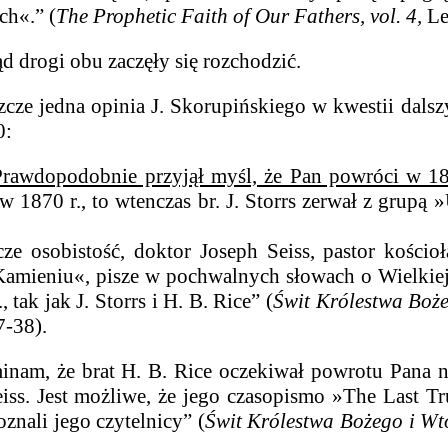
ch«.” (
The Prophetic Faith of Our Fathers, vol. 4,
Le
ogi obu zaczęły się rozchodzić.
jedna opinia J. Skorupińskiego w kwestii dalszy
0:
Prawdopodobnie przyjął myśl, że Pan powróci w 18
w 1870 r., to wtenczas br. J. Storrs zerwał z grupą »
cze osobistość, doktor Joseph Seiss, pastor kościo
mieniu«, pisze w pochwalnych słowach o Wielkiej 
, tak jak J. Storrs i H. B. Rice” (
Świt Królestwa Boże
7-38).
nam, że brat H. B. Rice oczekiwał powrotu Pana na 
eiss. Jest możliwe, że jego czasopismo »The Last
oznali jego czytelnicy” (
Świt Królestwa Bożego i Wt