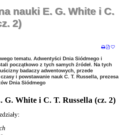
na nauki E. G. White i C.
z. 2)
owego tematu. Adwentyści Dnia Siódmego i
ali początkowo z tych samych źródeł. Na tych
 spuścizny badaczy adwentowych, przede
 czasy i powstawanie nauk C. T. Russella, prezesa
stów Dnia Siódmego
 G. White i C. T. Russella (cz. 2)
zdziały:
ch