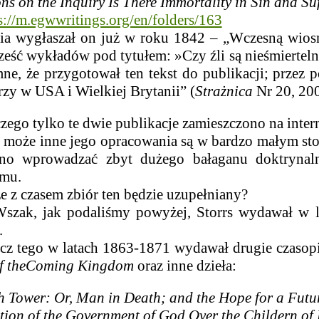
ns on the Inquiry Is There Immortality in Sin and Su
s://m.egwwritings.org/en/folders/163
ia wygłaszał on już w roku 1842 –
„Wczesną wiosną
ześć wykładów pod tytułem: »Czy źli są nieśmierteln
ne, że przygotował ten tekst do publikacji; prze
zy w USA i Wielkiej Brytanii” (
Strażnica
Nr 20, 200
 tylko te dwie publikacje zamieszczono na intern
 inne jego opracowania są w bardzo małym stopni
ano wprowadzać zbyt dużego bałaganu doktrynal
mu.
zasem zbiór ten będzie uzupełniany?
jak podaliśmy powyżej, Storrs wydawał w lat
.
go w latach 1863-1871 wydawał drugie czasopis
f the
Coming Kingdom
oraz inne dzieła:
 Tower: Or, Man in Death; and the Hope for a
Futur
tion of the Government of God Over the Childern of