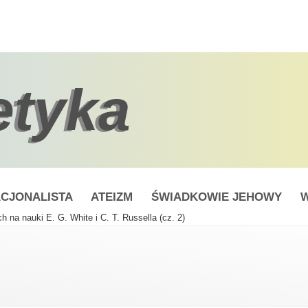
etyka
CJONALISTA
ATEIZM
ŚWIADKOWIE JEHOWY
W
ch na nauki E. G. White i C. T. Russella (cz. 2)