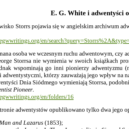
E. G. White i adwentyści o
 Storrs pojawia się w angielskim archiwum adwe
m.egwwritings.org/en/search?query=Storrs%2A&type
 osoba we wczesnym ruchu adwentowym, czy ad
torrsa nie wymienia w swoich książkach prorok
dnak wspominają go inni pionierzy adwentyzmu (np
i adwentystyczni, którzy zauważają jego wpływ na n
ci Dnia Siódmego wymieniają Storrsa, podobnie 
ntist Pioneer
.
.egwwritings.org/en/folders/16
ie adwentystów opublikowano tylko dwa jego op
 Man and Lazarus
(1853);