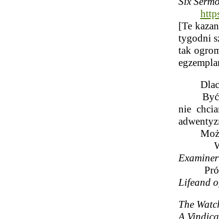
Six Sermo
http
[Te kazan
tygodni s
tak ogrom
egzemplar
Dlaczego
Być może
nie chci
adwentyz
Może z c
Wszak, 
Examiner
Prócz te
Life
and o
The Watch
A Vindica