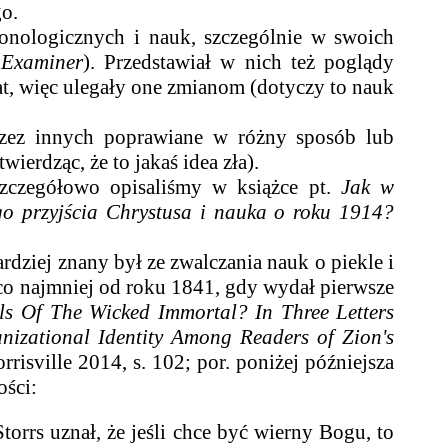
o.
ronologicznych i nauk, szczególnie w swoich
 Examiner
). Przedstawiał w nich też poglądy
t, więc ulegały one zmianom (dotyczy to nauk
z innych poprawiane w różny sposób lub
erdząc, że to jakaś idea zła).
zegółowo opisaliśmy w książce pt.
Jak w
ego przyjścia Chrystusa i nauka o roku 1914?
ej znany był ze zwalczania nauk o piekle i
 co najmniej od roku 1841, gdy wydał pierwsze
ls Of The Wicked Immortal? In Three Letters
anizational Identity Among Readers of Zion's
risville 2014, s. 102; por. poniżej późniejsza
ości:
torrs uznał, że jeśli chce być wierny Bogu, to