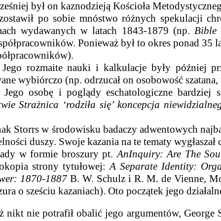
eśniej był on kaznodzieją Kościoła Metodystyczneg
ozostawił po sobie mnóstwo różnych spekulacji ch
mach wydawanych w latach 1843-1879 (np.
Bible
półpracowników. Ponieważ był to okres ponad 35 la
spółpracowników).
zmaite nauki i kalkulacje były później prze
ne wybiórczo (np. odrzucał on osobowość szatana, twi
obę i poglądy eschatologiczne bardziej szc
wie Strażnica ‘rodziła się’ koncepcja niewidzialn
torrs w środowisku badaczy adwentowych najbardzi
elności duszy. Swoje kazania na te tematy wygłaszał
łady w formie broszury pt.
An
Inquiry: Are The Sou
tokopia strony tytułowej:
A Separate Identity: Org
wer: 1870-1887
B. W. Schulz i R. M. de Vienne, Mor
zura o sześciu kazaniach). Oto początek jego działaln
 nikt nie potrafił obalić jego argumentów, George S