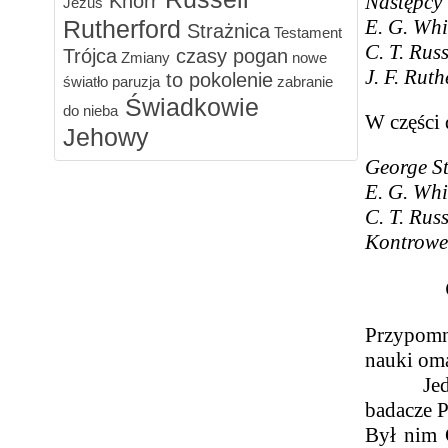
Knorr
Następcy 
Jezus
Rutherford
E. G. Whi
Strażnica
Testament
C. T. Rus
Trójca
czasy pogan
Zmiany
nowe
J. F. Rut
to pokolenie
światło
paruzja
zabranie
Świadkowie
do nieba
W części 
Jehowy
George St
E. G. Whi
C. T. Rus
Kontrower
Przypomni
nauki oma
Jednak o
badacze P
Był nim 