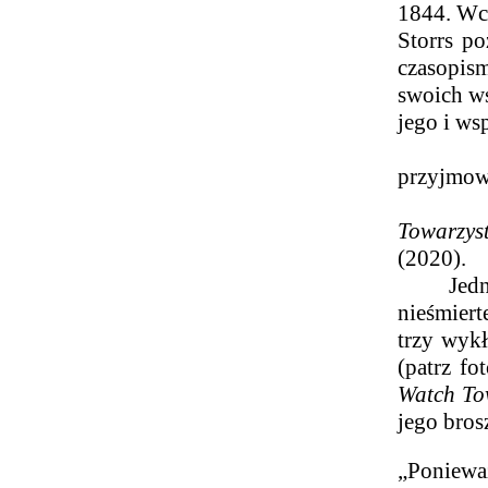
1844. Wcz
Storrs p
czasopis
swoich ws
jego i w
Jego ro
przyjmowa
Jego os
Towarzyst
(2020).
Jednak S
nieśmiert
trzy wyk
(patrz fo
Watch To
jego bros
„Ponieważ