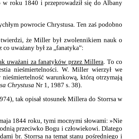
o w roku 1840 i przeprowadził się do Albany
chłym powrocie Chrystusa. Ten zaś podobno
erdzi, że Miller był zwolennikiem nauk o
ez co uważany był za „fanatyka”:
nak uważani za fanatyków przez Millera
. To co
stia nieśmiertelności. W. Miller wierzył we
w nieśmiertelność warunkową, którą otrzymają
usa Chrystusa
Nr 1, 1987 s. 38).
 tak opisał stosunek Millera do Storrsa w
3 maja 1844 roku, tymi mocnymi słowami: »Nie
brodnią przeciwko Bogu i człowiekowi. Dlatego
ami br. Storrsa na temat stanu pośredniego i