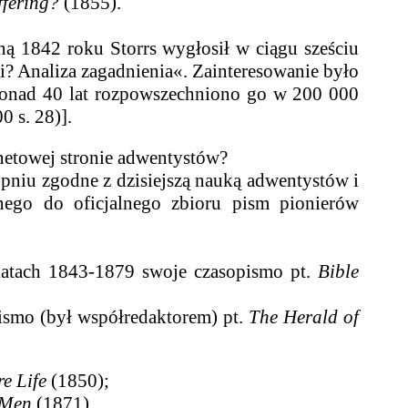
ffering?
(1855).
 1842 roku Storrs wygłosił w ciągu sześciu
i? Analiza zagadnienia«. Zainteresowanie było
z ponad 40 lat rozpowszechniono go w 200 000
0 s. 28)
].
etowej stronie adwentystów?
u zgodne z dzisiejszą nauką adwentystów i
nego do oficjalnego zbioru pism pionierów
ach 1843-1879 swoje czasopismo pt.
Bible
mo (był współredaktorem) pt.
The Herald of
e Life
(1850);
 Men
(1871).