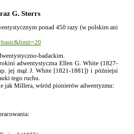
raz G. Storrs
ntystycznym ponad 450 razy (w polskim ani
=basic&limit=20
wentystyczno-badackim.
ini adwentystyczna Ellen G. White (1827-
. jej mąż J. White [1821-1881]) i późniejsi
auki tego ruchu.
jak Millera, wśród pionierów adwentyzmu:
racowania: