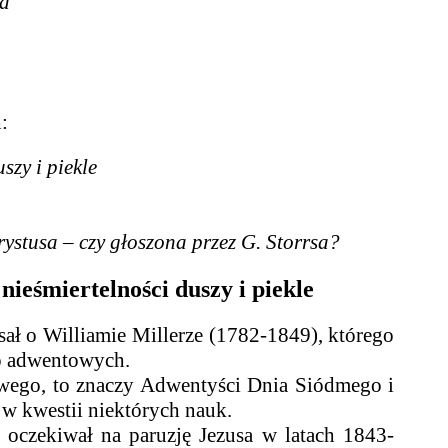
ia
:
szy i piekle
stusa – czy głoszona przez G. Storrsa?
ieśmiertelności duszy i piekle
ał o Williamie Millerze (1782-1849), którego
up adwentowych.
o, to znaczy Adwentyści Dnia Siódmego i
 w kwestii niektórych nauk.
 oczekiwał na paruzję Jezusa w latach 1843-