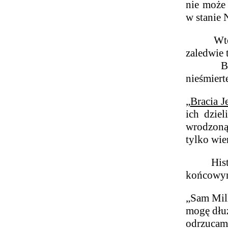
nie może
w stanie 
Wtedy te
zaledwie 
Badacz P
nieśmiert
„
Bracia J
ich dzie
wrodzoną 
tylko wier
Historyk
końcowym
„Sam Mill
mogę dłuż
odrzucam 