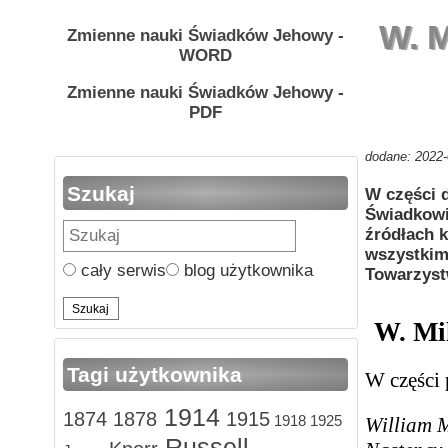
W. M
Zmienne nauki Świadków Jehowy -
WORD
Zmienne nauki Świadków Jehowy -
PDF
dodane: 2022-
Szukaj
W części 
Świadkowi
źródłach k
wszystkim 
cały serwis
blog użytkownika
Towarzyst
W. Mil
Tagi użytkownika
W części 
1914
1874
1878
1915
1918
1925
William M
Russell