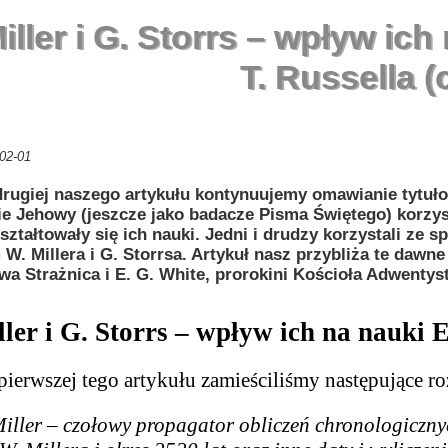
iller i G. Storrs – wpływ ich 
T. Russella (c
02-01
drugiej naszego artykułu kontynuujemy omawianie tytuł
e Jehowy (jeszcze jako badacze Pisma Świętego) korzyst
ształtowały się ich nauki. Jedni i drudzy korzystali ze
W. Millera i G. Storrsa. Artykuł nasz przybliża te dawne
wa Strażnica i E. G. White, prorokini Kościoła Adwenty
ler i G. Storrs – wpływ ich na nauki E.
pierwszej tego artykułu zamieściliśmy następujące ro
iller – czołowy propagator obliczeń chronologiczny