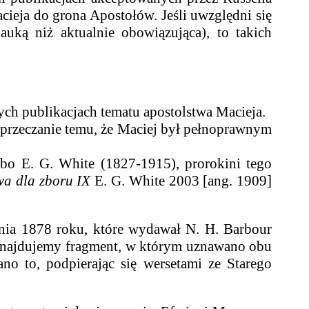
cieja do grona Apostołów. Jeśli uwzględni się
auką niż aktualnie obowiązująca
), to takich
h publikacjach tematu apostolstwa Macieja.
rzeczanie temu, że Maciej był pełnoprawnym
. G. White (1827-1915), prorokini tego
a dla zboru IX
E. G. White 2003 [ang. 1909]
nia 1878 roku, które wydawał N. H. Barbour
 znajdujemy fragment, w którym uznawano obu
o to, podpierając się wersetami ze Starego