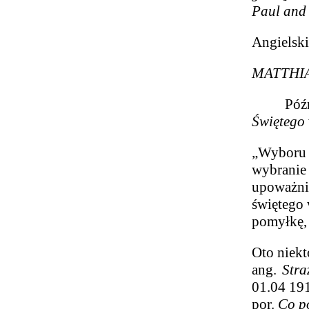
Paul and 
Angielski
MATTHIAS
Później 
Świętego
„Wyboru 
wybranie
upoważnie
świętego 
pomyłkę, 
Oto niekt
ang.
Stra
01.04 191
por.
Co po