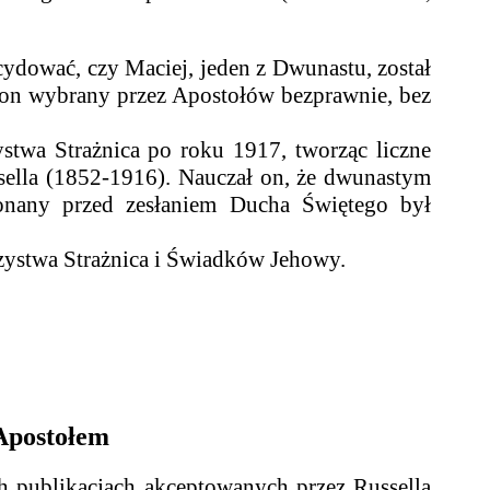
dować, czy Maciej, jeden z Dwunastu, został
ł on wybrany przez Apostołów bezprawnie, bez
a Strażnica po roku 1917, tworząc liczne
sella (1852-1916). Nauczał on, że dwunastym
nany przed zesłaniem Ducha Świętego był
ystwa Strażnica i Świadków Jehowy.
 Apostołem
publikacjach akceptowanych przez Russella