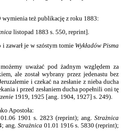
 wymienia też publikację z roku 1883:
żnica
listopad 1883 s. 550, reprint].
o i
zawarł je w szóstym tomie
Wykładów Pisma
e możemy uważać pod żadnym względem za
iem, ale został wybrany przez jedenastu bez
ruzalemie i czekać na zesłanie z nieba ducha
kania i przed zesłaniem ducha popełnili oni tę
zenie
1919, 1925 [ang. 1904, 1927] s. 249).
ako Apostoła:
01.06 1901 s. 2823 (reprint); ang.
Strażnica
4; ang.
Strażnica
01.01 1916 s. 5830 (reprint);