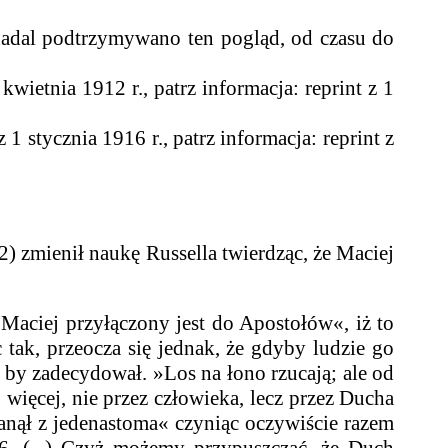
 nadal podtrzymywano ten pogląd, od czasu do
kwietnia 1912 r., patrz informacja: reprint z 1
1 stycznia 1916 r., patrz informacja: reprint z
zmienił naukę Russella twierdząc, że Maciej
Maciej przyłączony jest do Apostołów«, iż to
 tak, przeocza się jednak, że gdyby ludzie go
a, by zadecydował. »Los na łono rzucają; ale od
 więcej, nie przez człowieka, lecz przez Ducha
tanął z jedenastoma« czyniąc oczywiście razem