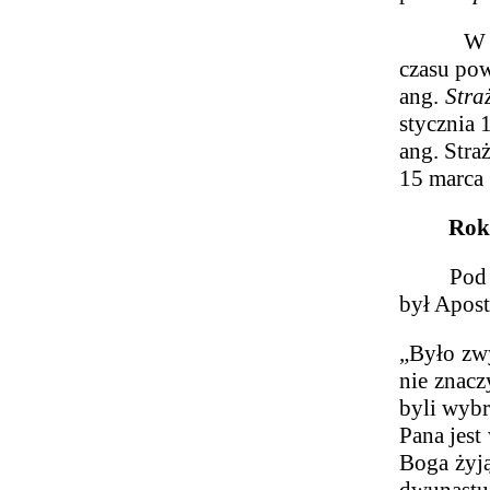
czasu pow
ang.
Stra
stycznia 1
ang. Stra
15 marca 
Rok 192
Pod konie
był Apos
„Było zwy
nie znacz
byli wybr
Pana jest
Boga żyją