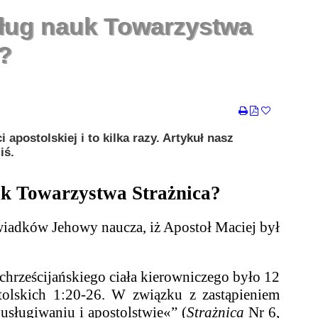
dług nauk Towarzystwa
a?
apostolskiej i to kilka razy. Artykuł nasz
iś.
uk Towarzystwa Strażnica?
iadków Jehowy naucza, iż Apostoł Maciej był
hrześcijańskiego ciała kierowniczego było 12
olskich 1:20-26. W związku z zastąpieniem
usługiwaniu i apostolstwie«” (
Strażnica
Nr 6,