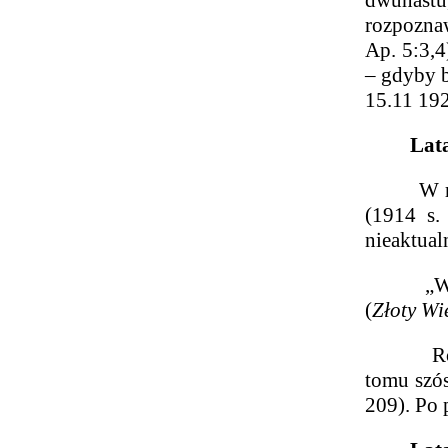
dwunastu,
rozpoznaw
Ap. 5:3,4
– gdyby b
15.11 192
Lata 1
W roku 1
(1914 s.
nieaktual
„Wybór M
(
Złoty Wi
Również
tomu szós
209). Po 