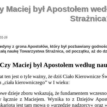
y Maciej był Apostołem we
Strażnic
01-16
jedyny z grona Apostołów, który był pozbawiany godności 
ałą naukę Towarzystwa Strażnica, od początku, aż do dz
Czy Maciej był Apostołem według na
 jest o tyle ważny, że dziś Ciało Kierownicze Św
 „ciała kierowniczego” w I wieku:
we dzieje zboru wskazują, że fundamentem wczesnoc
w łącznie z Maciejem. Wynika to z Dziejów Apost
skariota jest tam mowa o »urzędzie nadzorcy« oraz »