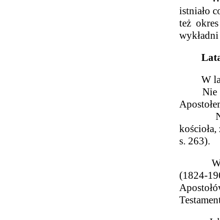
istniało 
też okre
wykładni 
Lata 1
W latach
Nie potr
Apostołe
Na pewno
kościoła,
s. 263).
W angi
(1824-190
Apostołó
Testamen