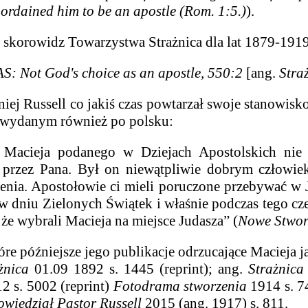
ordained him to be an apostle (Rom. 1:5.)
).
 skorowidz Towarzystwa Strażnica dla lat 1879-1919
: Not God's choice as an apostle, 550:2
[ang.
Stra
Russell co jakiś czas powtarzał swoje stanowisk
wydanym również po polsku
:
Macieja podanego w Dziejach Apostolskich ni
 przez Pana. Był on niewątpliwie dobrym człowiek
nia. Apostołowie ci mieli poruczone przebywać w Je
w dniu Zielonych Świątek i właśnie podczas tego cze
że wybrali Macieja na miejsce Judasza” (
Nowe Stwor
óre późniejsze jego publikacje odrzucające Macieja j
żnica
01.09 1892 s. 1445 (reprint)
;
ang.
Strażnica
2 s. 5002 (reprint)
Fotodrama stworzenia
1914 s. 7
wiedział Pastor Russell
2015 (ang. 1917) s. 811.