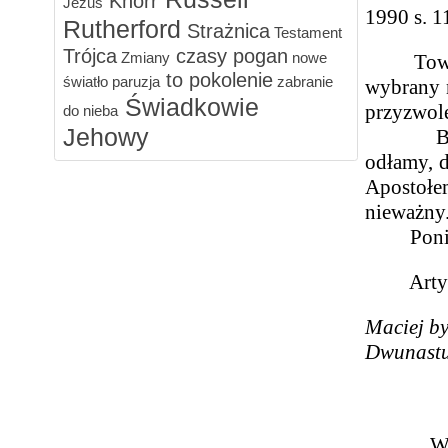
Knorr
Jezus
1990 s. 11
Rutherford
Strażnica
Testament
Trójca
czasy pogan
Zmiany
nowe
Towarzyst
to pokolenie
światło
paruzja
zabranie
wybrany n
Świadkowie
przyzwol
do nieba
Jehowy
Badacze 
odłamy, d
Apostołe
nieważny
Poniżej 
Artykuł 
Maciej by
Dwunastu
W histor