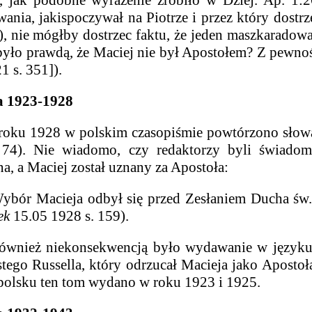
 jak podobne wyrażenie zrobiło w Dziej. Ap. 1:26
ania, jaki
spoczywał na Piotrze i przez który dostrz
), nie mógłby dostrzec faktu, że jeden maszkaradow
yło prawdą, że Maciej nie był Apostołem? Z pewnoś
1 s. 351]).
923-1928
928 w polskim czasopiśmie powtórzono słowa z 
 74). Nie wiadomo, czy redaktorzy byli świado
na, a Maciej został uznany za Apostoła
:
acieja odbył się przed Zesłaniem Ducha św., l
ek
15.05 1928 s. 159).
 niekonsekwencją było wydawanie w języku an
tego Russella, który odrzucał Macieja jako Apostoł
polsku ten tom wydano w roku 1923 i 1925.