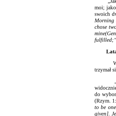
„Jakub st
moi; jak
swoich dw
Morning
chose tw
mine
(Gen.
fulfilled
Lata 1
W roku 1
trzymał s
„Poszcz
widocznie
do wyboru
(Rzym. 1
to be one
given]. J