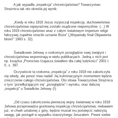
A jak wypadła „inspekcja” chrześcijaństwa? Towarzystwo
Strażnica tak oto określa jej wynik:
„Kiedy w roku 1918 Jezus rozpoczął inspekcję, duchowieństwo
chrześcijaństwa najwyraźniej zostało osądzone niepomyślnie. (...) W
roku 1919 chrześcijaństwo wraz z całym światowym imperium religii
fałszywej zupełnie straciło uznanie Boże” („Wspaniały finał Objawienia
bliski!” 1993 s. 32).
Świadkowie Jehowy o rzekomym przeglądzie swej świątyni i
chrześcijaństwa wspominają w wielu publikacjach. Jedną z nich jest
np. książka „Proroctwo Izajasza światłem dla całej ludzkości” 2001 t.
II, s. 397.
Oczywiście ta rzekoma „inspekcja” z roku 1918 nie zakończyła
się wtedy, ale ponoć trwa nadal! Jej kulminacyjnym momentem będzie
zniszczenie całego chrześcijaństwa. Oto słowa Towarzystwa Strażnica
o tym ‘przedłużającym się’ „przeglądzie” i wyroku, oraz dalszej
„inspekcji” u Świadków Jehowy (!):
„Od czasu zakończenia pierwszej wojny światowej w roku 1918
Jehowa przeprowadza gruntowną inspekcję chrześcijaństwa; niebawem
już, w chwili ustalonej z góry, będzie musiał mu poświęcić należytą
uwagę, jak postąpił w wypadku starożytnego Jeruzalem. Pewni siebie