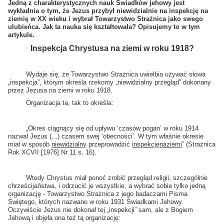
Jedną z charakterystycznych nauk Świadków jehowy jest
wykładnia o tym, że Jezus przybył niewidzialnie na inspekcję na
ziemię w XX wieku i wybrał Towarzystwo Strażnica jako swego
ulubieńca. Jak ta nauka się kształtowała? Opisujemy to w tym
artykule.
Inspekcja Chrystusa na ziemi w roku 1918?
Wydaje się, że Towarzystwo Strażnica uwielbia używać słowa
„inspekcja”, którym określa rzekomy „niewidzialny przegląd” dokonany
przez Jezusa na ziemi w roku 1918.
Organizacja ta, tak to określa:
„Okres ciągnący się od upływu ‘czasów pogan’ w roku 1914
nazwał Jezus (...) czasem swej ‘obecności’. W tym właśnie okresie
miał w sposób
niewidzialny
przeprowadzić
inspekcję
na
ziemi
” (Strażnica
Rok XCVII [1976] Nr 11 s. 16).
Wtedy Chrystus miał ponoć zrobić przegląd religii, szczególnie
chrześcijaństwa, i odrzucić je wszystkie, a wybrać sobie tylko jedną
organizację - Towarzystwo Strażnica z jego badaczami Pisma
Świętego, których nazwano w roku 1931 Świadkami Jehowy.
Oczywiście Jezus nie dokonał tej „inspekcji” sam, ale z Bogiem
Jehową i objęła ona też tą organizację: