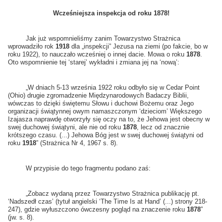
Wcześniejsza inspekcja od roku 1878!
Jak już wspomnieliśmy zanim Towarzystwo Strażnica
wprowadziło rok
1918
dla „inspekcji” Jezusa na ziemi (po fakcie, bo w
roku 1922), to nauczało wcześniej o innej dacie. Mowa o roku
1878
.
Oto wspomnienie tej ‘starej’ wykładni i zmiana jej na ‘nową’:
„W dniach 5-13 września 1922 roku odbyło się w Cedar Point
(Ohio) drugie zgromadzenie Międzynarodowych Badaczy Biblii,
wówczas to dzięki świętemu Słowu i duchowi Bożemu oraz Jego
organizacji świątynnej owym namaszczonym ‘dzieciom’ Większego
Izajasza naprawdę otworzyły się oczy na to, że Jehowa jest obecny w
swej duchowej świątyni, ale nie od roku
1878
, lecz od znacznie
krótszego czasu. (...) Jehowa Bóg jest w swej duchowej świątyni od
roku
1918
” (Strażnica Nr 4, 1967 s. 8).
W przypisie do tego fragmentu podano zaś:
„Zobacz wydaną przez Towarzystwo Strażnica publikację pt.
‘Nadszedł czas’ (tytuł angielski ‘The Time Is at Hand’ (...) strony 218-
247), gdzie wyłuszczono ówczesny pogląd na znaczenie roku
1878
”
(jw. s. 8).