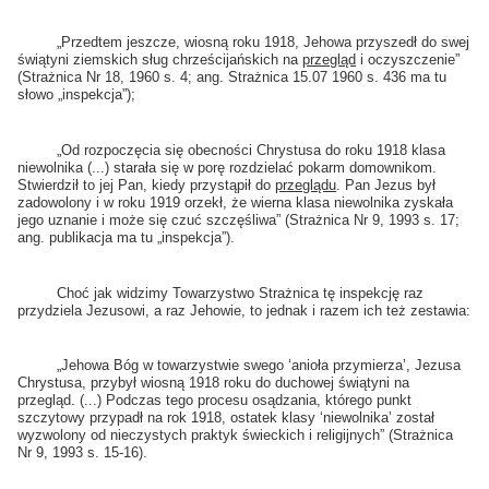
„Przedtem jeszcze, wiosną roku 1918, Jehowa przyszedł do swej
świątyni ziemskich sług chrześcijańskich na
przegląd
i oczyszczenie”
(Strażnica Nr 18, 1960 s. 4; ang. Strażnica 15.07 1960 s. 436 ma tu
słowo „inspekcja”);
„Od rozpoczęcia się obecności Chrystusa do roku 1918 klasa
niewolnika (...) starała się w porę rozdzielać pokarm domownikom.
Stwierdził to jej Pan, kiedy przystąpił do
przeglądu
. Pan Jezus był
zadowolony i w roku 1919 orzekł, że wierna klasa niewolnika zyskała
jego uznanie i może się czuć szczęśliwa” (Strażnica Nr 9, 1993 s. 17;
ang. publikacja ma tu „inspekcja”).
Choć jak widzimy Towarzystwo Strażnica tę inspekcję raz
przydziela Jezusowi, a raz Jehowie, to jednak i razem ich też zestawia:
„Jehowa Bóg w towarzystwie swego ‘anioła przymierza’, Jezusa
Chrystusa, przybył wiosną 1918 roku do duchowej świątyni na
przegląd. (...) Podczas tego procesu osądzania, którego punkt
szczytowy przypadł na rok 1918, ostatek klasy ‘niewolnika’ został
wyzwolony od nieczystych praktyk świeckich i religijnych” (Strażnica
Nr 9, 1993 s. 15-16).