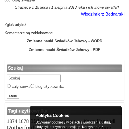
duchowej świątyni
Strażnice z 15 lipca i 1 sierpnia 2013 roku i ich „nowe światła”!
Włodzimierz Bednarski
Zgłoś artykuł
Komentarze są zablokowane
Zmienne nauki Świadków Jehowy - WORD
Zmienne nauki Świadków Jehowy - PDF
Szukaj
cały serwis
blog użytkownika
Tagi użytkownika
Polityka Cookies
1914
Russell
1874
1878
1915
Knorr
1918
1925
Jezus
Używamy cookiesy w celach świadczenia usług,
Rutherford
statystyk, utrzymania sesji itp. Korzystanie z
Strażnica
Trójca
czasy
Testament
Zmiany