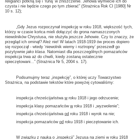
religianci potkną się i ‘runą’ w zniszczenie. Jehowa wymiecie ich do
czysta i nie będzie czego po tym zbierać” (Strażnica Rok CI [1980] Nr
10 s. 12);
„Gdy Jezus rozpoczynał inspekcję w roku 1918, większość tych,
którzy w czasie końca mieli dołączyć do grona namaszczonych
niewolników Chrystusa, nie służyła jeszcze Jehowie. Czy to znaczy, że
przegląd ich ominął? Ależ nie! W latach 1918-1919 ów proces dopiero
się rozpoczął - wtedy ‘niewolnik wierny i roztropny’ przeszedł go
pozytywnie
jako klasa
. Natomiast dla poszczególnych pomazańców
inspekcja trwa aż do chwili, kiedy zostaną ostatecznie
opieczętowani...” (Strażnica Nr 5, 2004 s. 17).
Podsumujmy teraz „inspekcję”, o której uczy Towarzystwo
Strażnica, na podstawie tekstów które powyżej cytowaliśmy:
inspekcja chrześcijaństwa
w
roku 1918 i jego odrzucenie;
inspekcja klasy pomazańców
w
roku 1918 i „wyzwolenie”;
inspekcja chrześcijaństwa
od
roku 1918 i wyrok na nie;
inspekcja pomazańców
od
roku 1918 i pieczętowanie ich.
W związku z nauką o „inspekcji” Jezusa na ziemi w roku 1918