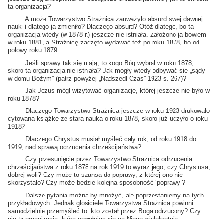
ta organizacja?
A może Towarzystwo Strażnica zauważyło absurd swej dawnej
nauki i dlatego ją zmieniło? Dlaczego absurd? Otóż dlatego, bo ta
organizacja wtedy (w 1878 r.) jeszcze nie istniała. Założono ją bowiem
w roku 1881, a Strażnicę zaczęto wydawać też po roku 1878, bo od
połowy roku 1879.
Jeśli sprawy tak się mają, to kogo Bóg wybrał w roku 1878,
skoro ta organizacja nie istniała? Jak mogły wtedy odbywać się „sądy
w domu Bożym” (patrz powyżej „Nadszedł Czas” 1923 s. 267)?
Jak Jezus mógł wizytować organizację, której jeszcze nie było w
roku 1878?
Dlaczego Towarzystwo Strażnica jeszcze w roku 1923 drukowało
cytowaną książkę ze starą nauką o roku 1878, skoro już uczyło o roku
1918?
Dlaczego Chrystus musiał myśleć cały rok, od roku 1918 do
1919, nad sprawą odrzucenia chrześcijaństwa?
Czy przesunięcie przez Towarzystwo Strażnica odrzucenia
chrześcijaństwa z roku 1878 na rok 1919 to wyraz jego, czy Chrystusa,
dobrej woli? Czy może to szansa do poprawy, z której ono nie
skorzystało? Czy może będzie kolejna sposobność ‘poprawy’?
Dalsze pytania można by mnożyć, ale poprzestaniemy na tych
przykładowych. Jednak głosiciele Towarzystwa Strażnica powinni
samodzielnie przemyśleć to, kto został przez Boga odrzucony? Czy
nie ta organizacja, która powołując się na Niego wielokrotnie