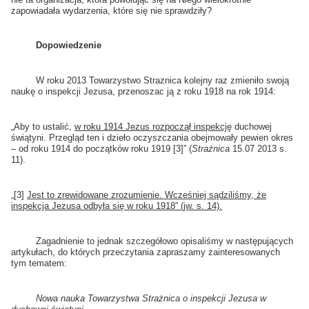
zapowiadała wydarzenia, które się nie sprawdziły?
Dopowiedzenie
W roku 2013 Towarzystwo Straznica kolejny raz zmieniło swoją
naukę o inspekcji Jezusa, przenoszac ją z roku 1918 na rok 1914:
„Aby to ustalić,
w roku 1914 Jezus rozpoczął inspekcję
duchowej
świątyni. Przegląd ten i dzieło oczyszczania obejmowały pewien okres
– od roku 1914 do początków roku 1919 [3]” (
Strażnica
15.07 2013 s.
11).
„[3]
Jest to zrewidowane zrozumienie. Wcześniej sądziliśmy, że
inspekcja Jezusa odbyła się w roku 1918” (jw. s. 14).
Zagadnienie to jednak szczegółowo opisaliśmy w następujących
artykułach, do których przeczytania zapraszamy zainteresowanych
tym tematem:
Nowa nauka Towarzystwa Strażnica o inspekcji Jezusa w