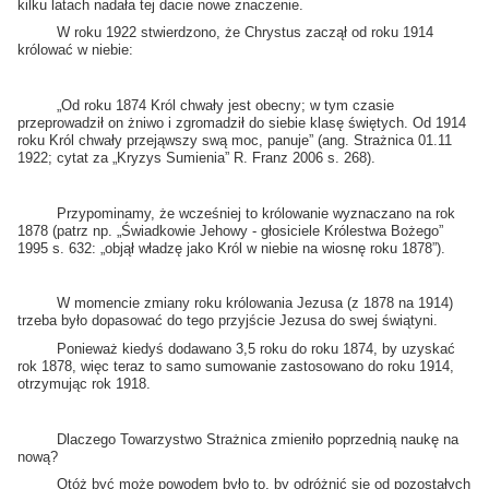
kilku latach nadała tej dacie nowe znaczenie.
W roku 1922 stwierdzono, że Chrystus zaczął od roku 1914
królować w niebie:
„Od roku 1874 Król chwały jest obecny; w tym czasie
przeprowadził on żniwo i zgromadził do siebie klasę świętych. Od 1914
roku Król chwały przejąwszy swą moc, panuje” (ang. Strażnica 01.11
1922; cytat za „Kryzys Sumienia” R. Franz 2006 s. 268).
Przypominamy, że wcześniej to królowanie wyznaczano na rok
1878 (patrz np. „Świadkowie Jehowy - głosiciele Królestwa Bożego”
1995 s. 632: „objął władzę jako Król w niebie na wiosnę roku 1878”).
W momencie zmiany roku królowania Jezusa (z 1878 na 1914)
trzeba było dopasować do tego przyjście Jezusa do swej świątyni.
Ponieważ kiedyś dodawano 3,5 roku do roku 1874, by uzyskać
rok 1878, więc teraz to samo sumowanie zastosowano do roku 1914,
otrzymując rok 1918.
Dlaczego Towarzystwo Strażnica zmieniło poprzednią naukę na
nową?
Otóż być może powodem było to, by odróżnić się od pozostałych