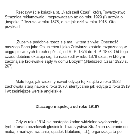
Rzeczywiście książka pt. „Nadszedł Czas”, którą Towarzystwo
Strażnica reklamowało i rozprowadzało aż do roku 1929 (!) uczyła o
„inspekcji” Jezusa w roku 1878, a nie jak dziś w roku 1918. Oto
przykład:
„Zupełnie podobnie rzecz się ma i w tem żniwie: Obecność
naszego Pana jako Oblubieńca i jako Żniwiarza została rozpoznaną w
ciągu pierwszych trzech i pół lat, od R. P. 1874 do R. P. 1878. Od tego
czasu dobitnie okazuje się, że nadszedł w roku 1878 czas, w którym
zaczną się królewskie sądy w domu Bożym” („Nadszedł Czas” 1923 s.
267).
Mało tego, jak widzimy nawet edycja tej książki z roku 1923
zachowała starą naukę o roku 1878, identycznie jak edycja z roku 1919
i wcześniejsze wersje angielskie.
Dlaczego inspekcja od roku 1918?
Gdy w roku 1914 nie nastąpiło żadne widzialne wydarzenie, z
tych których oczekiwali głosiciele Towarzystwa Strażnica (zabranie do
nieba, zmartwychwstanie, upadek Babilonu, itd.), organizacja ta po