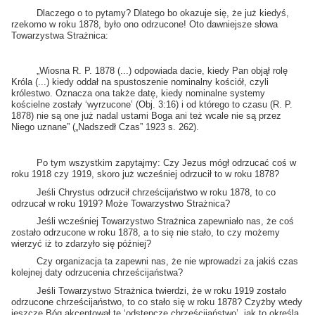
Dlaczego o to pytamy? Dlatego bo okazuje się, że już kiedyś,
rzekomo w roku 1878, było ono odrzucone! Oto dawniejsze słowa
Towarzystwa Strażnica:
„Wiosna R. P. 1878 (...) odpowiada dacie, kiedy Pan objął rolę
Króla (...) kiedy oddał na spustoszenie nominalny kościół, czyli
królestwo. Oznacza ona także datę, kiedy nominalne systemy
kościelne zostały ‘wyrzucone’ (Obj. 3:16) i od którego to czasu (R. P.
1878) nie są one już nadal ustami Boga ani też wcale nie są przez
Niego uznane” („Nadszedł Czas” 1923 s. 262).
Po tym wszystkim zapytajmy: Czy Jezus mógł odrzucać coś w
roku 1918 czy 1919, skoro już wcześniej odrzucił to w roku 1878?
Jeśli Chrystus odrzucił chrześcijaństwo w roku 1878, to co
odrzucał w roku 1919? Może Towarzystwo Strażnica?
Jeśli wcześniej Towarzystwo Strażnica zapewniało nas, że coś
zostało odrzucone w roku 1878, a to się nie stało, to czy możemy
wierzyć iż to zdarzyło się później?
Czy organizacja ta zapewni nas, że nie wprowadzi za jakiś czas
kolejnej daty odrzucenia chrześcijaństwa?
Jeśli Towarzystwo Strażnica twierdzi, że w roku 1919 zostało
odrzucone chrześcijaństwo, to co stało się w roku 1878? Czyżby wtedy
jeszcze Bóg akceptował te ‘odstępcze chrześcijaństwo’, jak to określa