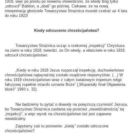
1918, więc po prostu po nowemu stwierdzono, że wtedy Bóg tylko
„odrzucił” Babilon, a „obali” go później. Ciekawe, że na nową
interpretację głosiciele Towarzystwa Strażnica musieli czekać aż 4 lata
do roku 1922!
Kiedy odrzucenie chrześcijaństwa?
Towarzystwo Strażnica ucząc o rzekomej „inspekcji” Chrystusa
na ziemi w roku 1918, twierdzi, że On wtedy, a właściwie w roku 1919,
odrzucił chrześcijaństwo:
„Kiedy w roku 1918 Jezus rozpoczął inspekcję, duchowieństwo
chrześcijaństwa najwyraźniej zostało osądzone niepomyślnie. (...) W
roku 1919 chrześcijaństwo wraz z całym światowym imperium religii
fałszywej zupełnie straciło uznanie Boże” („Wspaniały finał Objawienia
bliski!” 1993 s. 32).
Nie będziemy tu pytać o dowody na powyższą czynność Jezusa,
bo Towarzystwo Strażnica zasłania się przecież „niewidzialnością” tej
„inspekcji”, a więc wyrok na chrześcijaństwo też jest zapewne
niewidzialny.
Zapytamy zaś tu ponownie: „kiedy” zostało odrzucone
chrześcijaństwo?