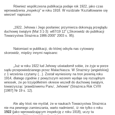
Również współczesna publikacja podaje rok 1922, jako czas
wprowadzenia „inspekcji” w roku 1918. W rozdziale ‘Kształtowanie się
wierzeń’ napisano:
„1922, Jehowa i Jego posłaniec przymierza dokonują przeglądu
duchowej świątyni (Mal 3:1-3): w87/19 12” („Skorowidz do publikacji
Towarzystwa Strażnica 1986-2000” 2003 s. 95).
Natomiast w publikacji, do której odsyła nas cytowany
skorowidz, między innymi napisano:
„Już w roku 1922 lud Jehowy uświadomił sobie, że żyje w porze
sądu przepowiedzianego przez Malachiasza. W
Strażnicy
(angielskiej)
z 1 września czytamy (...). Został wyniesiony na tron jesienią roku
1914, dlatego zgodnie z powyższym wzorem wydaje się rozsądnym
wniosek, że po trzyipółletnim okresie wszedł do duchowej świątyni,
towarzysząc ‘prawdziwemu Panu’, Jehowie” (Strażnica Rok CVIII
[1987] Nr 19 s. 12).
Ale aby ktoś nie myślał, że w naukach Towarzystwa Strażnica
nie ma pewnego zamieszania, warto nadmienić, iż nie tylko o roku
1922
(jako wprowadzającym inspekcję z roku 1918), uczy ta