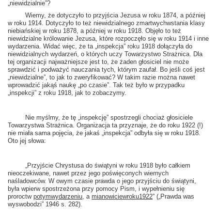
„niewidzialnie”?
Wiemy, że dotyczyło to przyjścia Jezusa w roku 1874, a później
w roku 1914. Dotyczyło to też niewidzialnego zmartwychwstania klasy
niebiańskiej w roku 1878, a później w roku 1918. Objęło to też
niewidzialne królowanie Jezusa, które rozpoczęło się w roku 1914 i inne
wydarzenia. Widać więc, że ta „inspekcja” roku 1918 dołączyła do
niewidzialnych wydarzeń, o których uczy Towarzystwo Strażnica. Dla
tej organizacji najważniejsze jest to, że żaden głosiciel nie może
sprawdzić i podważyć nauczania tych, którym zaufał. Bo jeśli coś jest
„niewidzialne”, to jak to zweryfikować? W takim razie można nawet
wprowadzić jakąś naukę „po czasie”. Tak też było w przypadku
„inspekcji” z roku 1918, jak to zobaczymy.
Nie myślmy, że tę „inspekcję” spostrzegli chociaż głosiciele
Towarzystwa Strażnica. Organizacja ta przyznaje, że do roku 1922 (!)
nie miała sama pojęcia, że jakaś „inspekcja” odbyła się w roku 1918.
Oto jej słowa:
„Przyjście Chrystusa do świątyni w roku 1918 było całkiem
nieoczekiwane, nawet przez jego poświęconych wiernych
naśladowców. W owym czasie prawda o jego przyjściu do świątyni,
była wpierw spostrzeżona przy pomocy Pism, i wypełnieniu się
proroctw
po
tym
wydarzeniu
, a
mianowicie
w
roku
1922
” („Prawda was
wyswobodzi” 1946 s. 282).