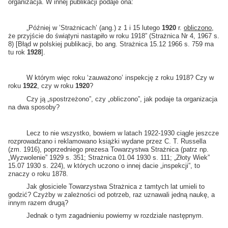
organizacja. W innej publikacji podaje ona:
„Później w ’Strażnicach’ (ang.) z 1 i 15 lutego
1920
r.
obliczono
,
że przyjście do świątyni nastąpiło w roku 1918” (Strażnica Nr 4, 1967 s.
8) [Błąd w polskiej publikacji, bo ang. Strażnica 15.12 1966 s. 759 ma
tu rok
1928
].
W którym więc roku ‘zauważono’ inspekcję z roku 1918? Czy w
roku
1922
, czy w roku
1920
?
Czy ją „spostrzeżono”, czy „obliczono”, jak podaje ta organizacja
na dwa sposoby?
Lecz to nie wszystko, bowiem w latach 1922-1930 ciągle jeszcze
rozprowadzano i reklamowano książki wydane przez C. T. Russella
(zm. 1916), poprzedniego prezesa Towarzystwa Strażnica (patrz np.
„Wyzwolenie” 1929 s. 351; Strażnica 01.04 1930 s. 111; „Złoty Wiek”
15.07 1930 s. 224), w których uczono o innej dacie „inspekcji”, to
znaczy o roku 1878.
Jak głosiciele Towarzystwa Strażnica z tamtych lat umieli to
godzić? Czyżby w zależności od potrzeb, raz uznawali jedną naukę, a
innym razem drugą?
Jednak o tym zagadnieniu powiemy w rozdziale następnym.