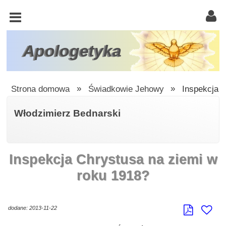
KOŚCIÓŁ
KATOLICKI
TRÓJCA
Apologetyka
ŚWIĘTA
RACJONALISTA
Strona domowa
»
Świadkowie Jehowy
»
Inspekcja 
ATEIZM
Włodzimierz Bednarski
ŚWIADKOWIE
JEHOWY
Inspekcja Chrystusa na ziemi w
W
OBRONIE
roku 1918?
WIARY
INNE
dodane: 2013-11-22