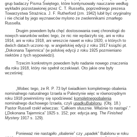
grup badaczy Pisma Świętego, które kontynuowały nauczanie według
wykładni pozostawionej przez C. T. Russella, poprzedniego prezesa
Towarzystwa Strażnica. J. F. Rutherford (zm. 1942) lubił być oryginalny
i nie chciał by jego wyznawców mylono ze zwolennikami zmarłego
Russella.
Drugim powodem była chęć dostosowania swej chronologii do
nowych warunków wobec tego, że nic nie wydarzyło się, ani w roku
1914, ani w roku 1918, ani wreszcie nawet w roku 1920, o których to
dwóch datach uczono np. w angielskiej edycji z roku 1917 książki pt.
„Dokonana Tajemnica” (w polskiej edycji z roku 1925 pozmieniano
niektóre z tych wypowiedzi).
Trzecim konkretnym powodem było nadanie nowego znaczenia
dla roku 1918, który nie spełnił oczekiwań. Oto jakie one były
wcześniej:
„Wobec tego, że R. P. 73 był świadkiem kompletnego obalenia
nominalnego naturalnego Izraela w Palestynie więc w równorzędnym
roku 1918 powinniśmy się spodziewać
kompletnego
obalenia
nominalnego duchowego Izraela, czyli
upadku
Babilonu
. (Obj. 18.)
Pastor Russell rzekł wówczas: ‘Całkiem słusznie. Właśnie to nastąpi’.”
(„Dokonana Tajemnica” 1925 s. 152; por. edycja ang.
The Finished
Mystery
1917 s. 129).
Ponieważ nie nastąpiło „obalenie” czy „upadek” Babilonu w roku