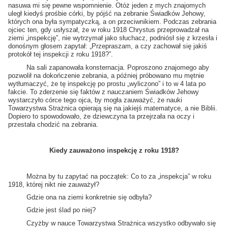
nasuwa mi się pewne wspomnienie. Otóż jeden z mych znajomych
uległ kiedyś prośbie córki, by pójść na zebranie Świadków Jehowy,
których ona była sympatyczką, a on przeciwnikiem. Podczas zebrania
ojciec ten, gdy usłyszał, że w roku 1918 Chrystus przeprowadzał na
ziemi „inspekcję”, nie wytrzymał jako słuchacz, podniósł się z krzesła i
donośnym głosem zapytał: „Przepraszam, a czy zachował się jakiś
protokół tej inspekcji z roku 1918?”.
Na sali zapanowała konsternacja. Poproszono znajomego aby
pozwolił na dokończenie zebrania, a później próbowano mu mętnie
wytłumaczyć, że tę inspekcję po prostu „wyliczono” i to w 4 lata po
fakcie. To zderzenie się faktów z nauczaniem Świadków Jehowy
wystarczyło córce tego ojca, by mogła zauważyć, że nauki
Towarzystwa Strażnica opierają się na jakiejś matematyce, a nie Biblii.
Dopiero to spowodowało, że dziewczyna ta przejrzała na oczy i
przestała chodzić na zebrania.
Kiedy zauważono inspekcję z roku 1918?
Można by tu zapytać na początek: Co to za „inspekcja” w roku
1918, której nikt nie zauważył?
Gdzie ona na ziemi konkretnie się odbyła?
Gdzie jest ślad po niej?
Czyżby w nauce Towarzystwa Strażnica wszystko odbywało się