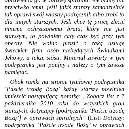
przeciwko temu, jeśli jakiś starszy samodzielnie
tak oprawi swój własny podręcznik albo zrobi to
dla innych starszych. Jeśli chce tę pracę zlecić
innemu ochrzczonemu bratu, który nie jest
starszym, to powinien cały czas być przy tym
obecny. Nie wolno prosić o taką usługę
świeckich firm, osób niebędących Świadkami
Jehowy, a także sióstr. Materiał zawarty w tym
podręczniku jest poufny i należy o tym zawsze
pamiętać.
Obok ramki na stronie tytułowej podręcznika
‛Paście trzodę Bożą’ każdy starszy powinien
umieścić następującą notatkę: „Zobacz list z 7
października 2010 roku do wszystkich gron
starszych, dotyczący [podręcznika ‛Paście trzodę
Bożą’] w oprawach spiralnych”
(List:
Dotyczy:
podręcznika ‘Paście trzodę Bożą’ w oprawach