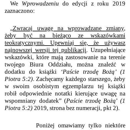
We
Wprowadzeniu
do edycji z roku 2019
zaznaczono:
„
Zwracaj uwagę na wprowadzane zmiany,
żeby być na bieżąco ze wskazówkami
teokratycznymi. Upewniaj się, że używasz
najnowszej wersji tej publikacji
. Uzupełniające
wskazówki, które mają zastosowanie na terenie
twojego Biura Oddziału, można znaleźć w
dodatku do książki
‘Paście trzodę Bożą’ (1
Piotra 5:2)
. Zachęcamy każdego starszego, żeby
w swoim osobistym egzemplarzu tej książki
robił odpowiednie notatki kierujące uwagę na
wspomniany dodatek” (
Paście trzodę Bożą
’
(1
Piotra 5:2)
2019, strona bez numeracji, pkt 2).
Poniżej omawiamy tylko niektóre