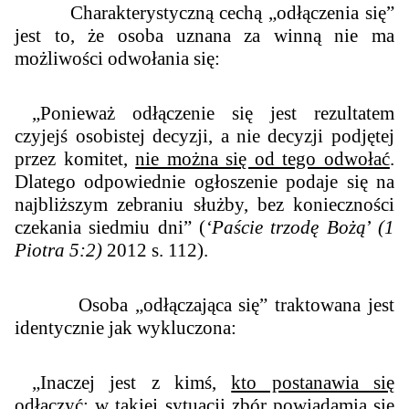
Charakterystyczną cechą „odłączenia się”
jest to, że osoba uznana za winną nie ma
możliwości odwołania się:
„Ponieważ odłączenie się jest rezultatem
czyjejś osobistej decyzji, a nie decyzji podjętej
przez komitet,
nie można się od tego odwołać
.
Dlatego odpowiednie ogłoszenie podaje się na
najbliższym zebraniu służby, bez konieczności
czekania siedmiu dni” (
‘Paście trzodę Bożą
’
(1
Piotra 5:2)
2012 s. 112).
Osoba „odłączająca się” traktowana jest
identycznie jak wykluczona:
„Inaczej jest z kimś,
kto postanawia się
odłączyć; w takiej sytuacji zbór powiadamia się