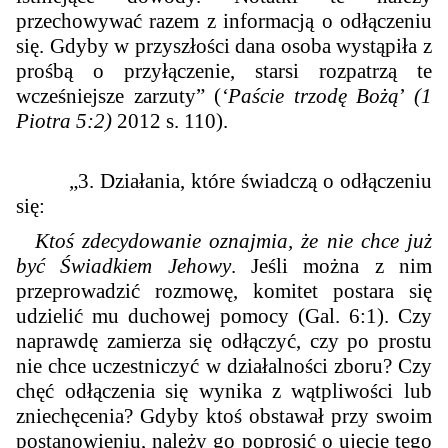
przechowywać razem z informacją o odłączeniu
się. Gdyby w przyszłości dana osoba wystąpiła z
prośbą o przyłączenie, starsi rozpatrzą te
wcześniejsze zarzuty
”
(
‘Paście trzodę Bożą
’
(1
Piotra 5:2)
2012 s. 110).
„3. Działania, które świadczą o odłączeniu
się:
Ktoś zdecydowanie oznajmia, że nie chce już
być Świadkiem Jehowy
. Jeśli można z nim
przeprowadzić rozmowę, komitet postara się
udzielić mu duchowej pomocy (Gal. 6:1). Czy
naprawdę zamierza się odłączyć, czy po prostu
nie chce uczestniczyć w działalności zboru? Czy
chęć odłączenia się wynika z wątpliwości lub
zniechęcenia? Gdyby ktoś obstawał przy swoim
postanowieniu, należy go poprosić o ujęcie tego