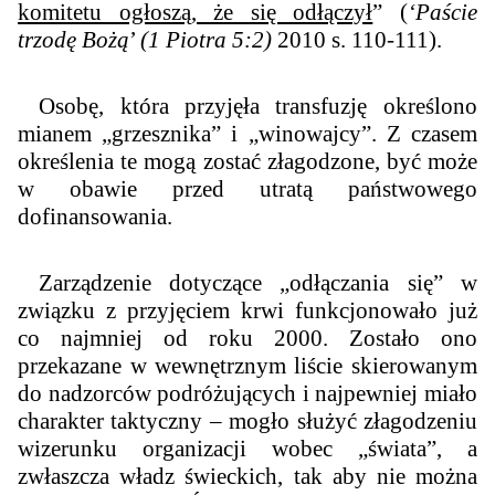
komitetu ogłoszą, że się odłączył
” (
‘Paście
trzodę Bożą
’
(1 Piotra 5:2)
2010 s. 110-111).
Osobę, która przyjęła transfuzję określono
mianem „grzesznika” i „winowajcy”. Z czasem
określenia te mogą zostać złagodzone, być może
w obawie przed utratą państwowego
dofinansowania.
Zarządzenie dotyczące „odłączania się” w
związku z przyjęciem krwi funkcjonowało już
co najmniej od roku 2000. Zostało ono
przekazane w wewnętrznym liście skierowanym
do nadzorców podróżujących i najpewniej miało
charakter taktyczny – mogło służyć złagodzeniu
wizerunku organizacji wobec „świata”, a
zwłaszcza władz świeckich, tak aby nie można