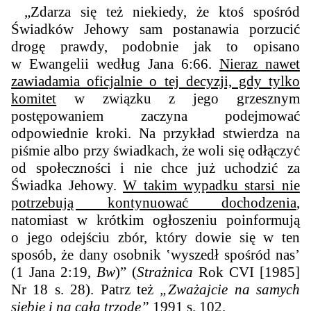
„Zdarza się też niekiedy, że ktoś spośród
Świadków Jehowy sam postanawia porzucić
drogę prawdy, podobnie jak to opisano
w Ewangelii według Jana 6:66.
Nieraz nawet
zawiadamia oficjalnie o tej decyzji, gdy tylko
komitet
w związku z jego grzesznym
postępowaniem zaczyna podejmować
odpowiednie kroki. Na przykład stwierdza na
piśmie albo przy świadkach, że woli się odłączyć
od społeczności i nie chce już uchodzić za
Świadka Jehowy.
W takim wypadku starsi nie
potrzebują kontynuować dochodzenia
,
natomiast w krótkim ogłoszeniu poinformują
o jego odejściu zbór, który dowie się w ten
sposób, że dany osobnik ‛wyszedł spośród nas’
(1 Jana 2:19,
Bw
)” (
Strażnica
Rok CVI [1985]
Nr 18 s. 28). Patrz też
„Zważajcie na samych
siebie i na całą trzodę”
1991
s. 102.