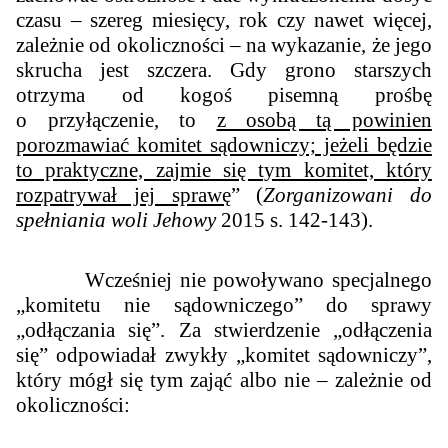
czasu – szereg miesięcy, rok czy nawet więcej,
zależnie od okoliczności – na wykazanie, że jego
skrucha jest szczera. Gdy grono starszych
otrzyma od kogoś pisemną prośbę
o przyłączenie, to
z osobą tą powinien
porozmawiać komitet sądowniczy; jeżeli będzie
to praktyczne, zajmie się tym komitet, który
rozpatrywał jej sprawę
” (
Zorganizowani do
spełniania woli Jehowy
2015 s. 142-143).
Wcześniej nie powoływano specjalnego
„komitetu nie sądowniczego” do sprawy
„odłączania się”. Za stwierdzenie „odłączenia
się” odpowiadał zwykły „komitet sądowniczy”,
który mógł się tym zająć albo nie – zależnie od
okoliczności: