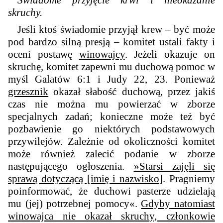
skruchy.
Jeśli ktoś świadomie przyjął krew – być może
pod bardzo silną presją – komitet ustali fakty i
oceni postawę
winowajcy
. Jeżeli okazuje on
skruchę, komitet zapewni mu duchową pomoc w
myśl Galatów 6:1 i Judy 22, 23. Ponieważ
grzesznik
okazał słabość duchową, przez jakiś
czas nie można mu powierzać w zborze
specjalnych zadań; konieczne może też być
pozbawienie go niektórych podstawowych
przywilejów. Zależnie od okoliczności komitet
może również zalecić podanie w zborze
następującego ogłoszenia.
»Starsi zajęli się
sprawą dotyczącą [imię i nazwisko]
. Pragniemy
poinformować, że duchowi pasterze udzielają
mu (jej) potrzebnej pomocy«.
Gdyby natomiast
winowajca nie okazał skruchy, członkowie