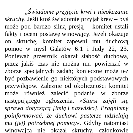
„
Ś
wiadome przyjęcie krwi i nieokazanie
skruchy
. Jeśli ktoś świadomie przyjął krew – byś
może pod bardzo silną presją – komitet ustali
fakty i oceni postawę winowajcy. Jeżeli okazuje
on skruchę, komitet zapewni mu duchową
pomoc w myśl Galatów 6:1 i Judy 22, 23.
Ponieważ grzesznik okazał słabość duchową,
przez jakiś czas nie można mu powierzać w
zborze specjalnych zadań; konieczne może też
być pozbawienie go niektórych podstawowych
przywilejów. Zależnie od okoliczności komitet
może również zalecić podanie w zborze
następującego ogłoszenia:
»Starsi zajęli się
sprawą dotyczącą [imię i nazwisko]. Pragniemy
poinformować, że duchowi pasterze udzielają
mu (jej) potrzebnej pomocy«
. Gdyby natomiast
winowajca nie okazał skruchy, członkowie