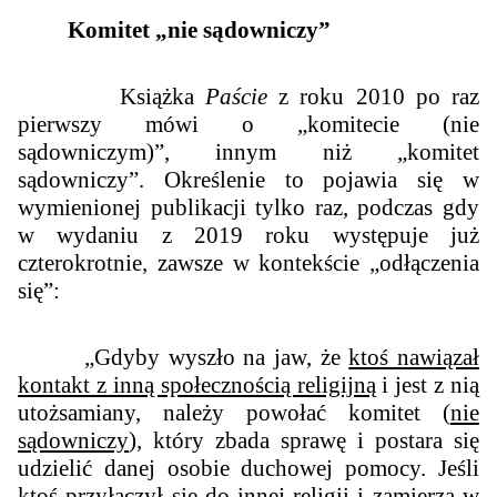
Komitet „nie sądowniczy”
Książka
Paście
z roku 2010 po raz
pierwszy mówi o „komitecie (nie
sądowniczym)”, innym niż „komitet
sądowniczy”. Określenie to pojawia się w
wymienionej publikacji tylko raz, podczas gdy
w wydaniu z 2019 roku występuje już
czterokrotnie, zawsze w kontekście „odłączenia
się”:
„Gdyby wyszło na jaw, że
ktoś nawiązał
kontakt z inną społecznością religijną
i jest z nią
utożsamiany, należy powołać komitet (
nie
sądowniczy
), który zbada sprawę i postara się
udzielić danej osobie duchowej pomocy. Jeśli
ktoś przyłączył się do innej religii i zamierza w