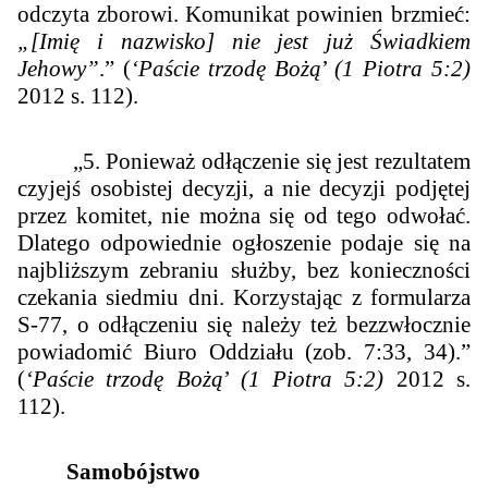
odczyta zborowi. Komunikat powinien brzmieć:
„[Imię i nazwisko] nie jest już Świadkiem
Jehowy”
.” (
‘Paście trzodę Bożą
’
(1 Piotra 5:2)
2012 s. 112).
„5. Ponieważ odłączenie się jest rezultatem
czyjejś osobistej decyzji, a nie decyzji podjętej
przez komitet, nie można się od tego odwołać.
Dlatego odpowiednie ogłoszenie podaje się na
najbliższym zebraniu służby, bez konieczności
czekania siedmiu dni. Korzystając z formularza
S-77, o odłączeniu się należy też bezzwłocznie
powiadomić Biuro Oddziału (zob. 7:33, 34).”
(
‘Paście trzodę Bożą
’
(1 Piotra 5:2)
2012 s.
112).
Samobójstwo