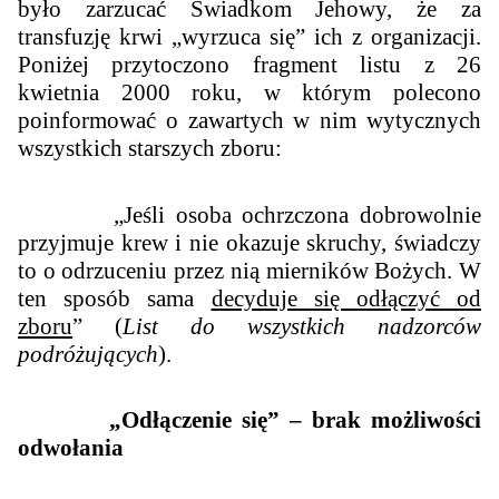
było zarzucać Świadkom Jehowy, że za
transfuzję krwi „wyrzuca się” ich z organizacji.
Poniżej przytoczono fragment listu z 26
kwietnia 2000 roku, w którym polecono
poinformować o zawartych w nim wytycznych
wszystkich starszych zboru:
„Jeśli osoba ochrzczona dobrowolnie
przyjmuje krew i nie okazuje skruchy, świadczy
to o odrzuceniu przez nią mierników Bożych. W
ten sposób sama
decyduje się odłączyć od
zboru
” (
List do wszystkich nadzorców
podróżujących
).
„Odłączenie się” – brak możliwości
odwołania