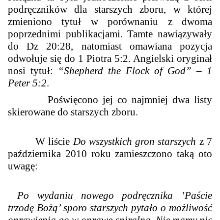
podręczników dla starszych zboru, w której
zmieniono tytuł w porównaniu z dwoma
poprzednimi publikacjami. Tamte nawiązywały
do Dz 20:28, natomiast omawiana pozycja
odwołuje się do 1 Piotra 5:2. Angielski oryginał
nosi tytuł:
“Shepherd the Flock of God” – 1
Peter 5:2
.
Poświęcono jej co najmniej dwa listy
skierowane do starszych zboru.
W liście
Do wszystkich gron starszych
z 7
października 2010 roku zamieszczono taką oto
uwagę:
Po wydaniu nowego podręcznika ‛Paście
trzodę Bożą’ sporo starszych pytało o możliwość
oprawienia go w oprawę spiralną. Nie mamy nic