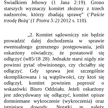
Świadkiem Jehowy (1 Jana 2:19). Grono
starszych wyznaczy komitet złożony z trzech
nadzorców, którzy zbadają sprawę
”
(
‘Paście
trzodę Bożą
’
(1 Piotra 5:2)
2012 s. 110).
„
2. Komitet sądowniczy nie będzie
prowadzić dalej dochodzenia w sprawie
ewentualnego grzesznego postępowania, jeśli
oskarżony oświadczy, że postanowił się
odłączyć (
w85
/18 28). Jednakże starsi nigdy nie
powinni pytać obwinionego, czy chciałby się
odłączyć. Gdy sprawa jest szczególnie
skomplikowana i są wątpliwości, czy ktoś się
odłączył, komitet powinien poprosić o
wskazówki Biuro Oddziału. Jeżeli oskarżony
jest zdecydowany się odłączyć, komitet opisze
domniemane wykroczenie (wykroczenia) oraz
istniejące dowody. Notatki te należy