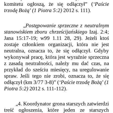
komitetu ogłoszą, że się odłączył
”
(
‘Paście
trzodę Bożą
’
(1 Piotra 5:2)
2012 s. 111).
„
Postępowanie sprzeczne z neutralnym
stanowiskiem zboru chrześcijańskiego
Izaj. 2:4;
Jana 15:17-19;
w99
1.11 28, 29). Jeżeli ktoś
zostaje członkiem organizacji, która nie jest
neutralna, oznacza to, że się odłączył. Gdyby
wykonywał pracę, która jest wyraźnie sprzeczna
z zasadą neutralności, należy mu dać czas, na
przykład do sześciu miesięcy, na uregulowanie
spraw. Jeśli tego nie zrobi, oznacza to, że się
odłączył (
km
3/77 3-8)
”
(
‘Paście trzodę Bożą
’
(1
Piotra 5:2)
2012 s. 111-112).
„4. Koordynator grona starszych zatwierdzi
treść ogłoszenia, które jeden ze starszych