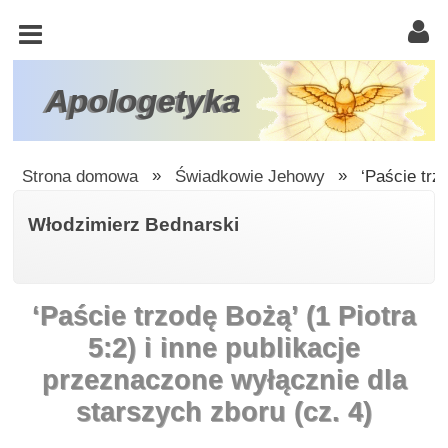
KOŚCIÓŁ
KATOLICKI
TRÓJCA
Apologetyka
ŚWIĘTA
RACJONALISTA
Strona domowa
»
Świadkowie Jehowy
»
‘Paście trz
ATEIZM
Włodzimierz Bednarski
ŚWIADKOWIE
JEHOWY
‘Paście trzodę Bożą’ (1 Piotra
W
OBRONIE
5:2) i inne publikacje
WIARY
przeznaczone wyłącznie dla
INNE
starszych zboru (cz. 4)