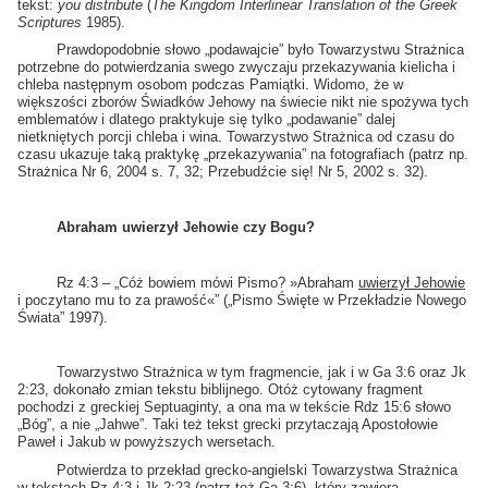
tekst:
you distribute
(
The Kingdom Interlinear Translation of the Greek
Scriptures
1985).
Prawdopodobnie słowo „podawajcie” było Towarzystwu Strażnica
potrzebne do potwierdzania swego zwyczaju przekazywania kielicha i
chleba następnym osobom podczas Pamiątki. Widomo, że w
większości zborów Świadków Jehowy na świecie nikt nie spożywa tych
emblematów i dlatego praktykuje się tylko „podawanie” dalej
nietkniętych porcji chleba i wina. Towarzystwo Strażnica od czasu do
czasu ukazuje taką praktykę „przekazywania” na fotografiach (patrz np.
Strażnica Nr 6, 2004 s. 7, 32; Przebudźcie się! Nr 5, 2002 s. 32).
Abraham uwierzył Jehowie czy Bogu?
Rz 4:3 – „Cóż bowiem mówi Pismo? »Abraham
uwierzył Jehowie
i poczytano mu to za prawość«” („Pismo Święte w Przekładzie Nowego
Świata” 1997).
Towarzystwo Strażnica w tym fragmencie, jak i w Ga 3:6 oraz Jk
2:23, dokonało zmian tekstu biblijnego. Otóż cytowany fragment
pochodzi z greckiej Septuaginty, a ona ma w tekście Rdz 15:6 słowo
„Bóg”, a nie „Jahwe”. Taki też tekst grecki przytaczają Apostołowie
Paweł i Jakub w powyższych wersetach.
Potwierdza to przekład grecko-angielski Towarzystwa Strażnica
w tekstach Rz 4:3 i Jk 2:23 (patrz też Ga 3:6), który zawiera