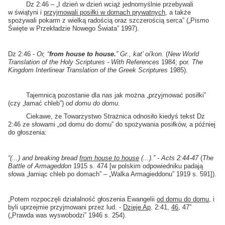
Dz 2:46 – „I dzień w dzień wciąż jednomyślnie przebywali
w świątyni i
przyjmowali posiłki w domach prywatnych
, a także
spożywali pokarm z wielką radością oraz szczerością serca” („Pismo
Święte w Przekładzie Nowego Świata” 1997).
Dz 2:46 -
Or, “
from house to house
.
”
Gr., kat’ oi′kon.
(
New World
Translation of the Holy Scriptures - With References
1984; por.
The
Kingdom Interlinear Translation of the Greek Scriptures
1985).
Tajemnicą pozostanie dla nas jak można „przyjmować posiłki”
(czy „łamać chleb”)
od domu do domu
.
Ciekawe, że Towarzystwo Strażnica odnosiło kiedyś tekst Dz
2:46 ze słowami „od domu do domu” do spożywania posiłków, a później
do głoszenia:
“(...) and breaking bread
from house to house
(...).” - Acts 2:44-47
(
The
Battle of Armageddon
1915 s. 474 [w polskim odpowiedniku padają
słowa „łamiąc chleb po domach” – „Walka Armagieddonu” 1919 s. 591]).
„Potem rozpoczęli działalność głoszenia Ewangelii
od domu do domu
, i
byli uprzejmie przyjmowani przez lud. -
Dzieje Ap
. 2:41,
46
, 47”
(„Prawda was wyswobodzi” 1946 s. 254).