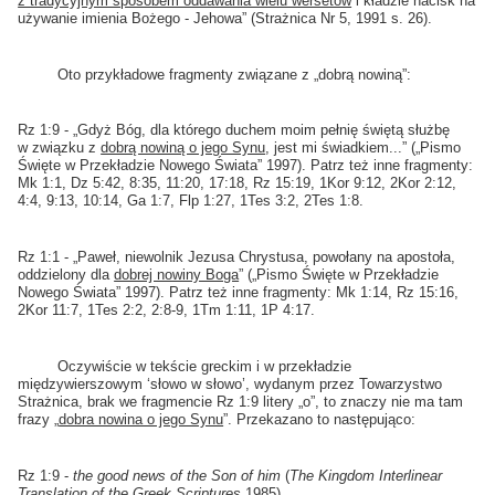
z tradycyjnym sposobem oddawania wielu wersetów
i kładzie nacisk na
używanie imienia Bożego - Jehowa” (Strażnica Nr 5, 1991 s. 26).
Oto przykładowe fragmenty związane z „dobrą nowiną”:
Rz 1:9 - „Gdyż Bóg, dla którego duchem moim pełnię świętą służbę
w związku z
dobrą nowiną o jego Synu
, jest mi świadkiem...” („Pismo
Święte w Przekładzie Nowego Świata” 1997). Patrz też inne fragmenty:
Mk 1:1, Dz 5:42, 8:35, 11:20, 17:18, Rz 15:19, 1Kor 9:12, 2Kor 2:12,
4:4, 9:13, 10:14, Ga 1:7, Flp 1:27, 1Tes 3:2, 2Tes 1:8.
Rz 1:1 - „Paweł, niewolnik Jezusa Chrystusa, powołany na apostoła,
oddzielony dla
dobrej nowiny Boga
” („Pismo Święte w Przekładzie
Nowego Świata” 1997). Patrz też inne fragmenty: Mk 1:14, Rz 15:16,
2Kor 11:7, 1Tes 2:2, 2:8-9, 1Tm 1:11, 1P 4:17.
Oczywiście w tekście greckim i w przekładzie
międzywierszowym ‘słowo w słowo’, wydanym przez Towarzystwo
Strażnica, brak we fragmencie Rz 1:9 litery „o”, to znaczy nie ma tam
frazy „
dobra nowina o jego Synu
”. Przekazano to następująco:
Rz 1:9 -
the good news of the Son of him
(
The Kingdom Interlinear
Translation of the Greek Scriptures
1985).