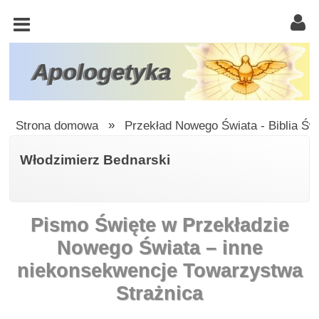
KOŚCIÓŁ
KATOLICKI
TRÓJCA
Apologetyka
ŚWIĘTA
RACJONALISTA
Strona domowa
»
Przekład Nowego Świata - Biblia Ś
ATEIZM
Włodzimierz Bednarski
ŚWIADKOWIE
JEHOWY
Pismo Święte w Przekładzie
W
OBRONIE
Nowego Świata – inne
WIARY
niekonsekwencje Towarzystwa
INNE
Strażnica