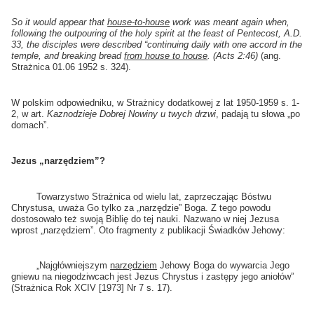
So it would appear that
house-to-house
work was meant again when,
following the outpouring of the holy spirit at the feast of Pentecost, A.D.
33, the disciples were described “continuing daily with one accord in the
temple, and breaking bread
from house to house
.
(Acts 2:46)
(ang.
Strażnica 01.06 1952 s. 324).
W polskim odpowiedniku, w Strażnicy dodatkowej z lat 1950-1959 s. 1-
2, w art.
Kaznodzieje Dobrej Nowiny u twych drzwi
, padają tu słowa „po
domach”.
Jezus „narzędziem”?
Towarzystwo Strażnica od wielu lat, zaprzeczając Bóstwu
Chrystusa, uważa Go tylko za „narzędzie” Boga. Z tego powodu
dostosowało też swoją Biblię do tej nauki. Nazwano w niej Jezusa
wprost „narzędziem”. Oto fragmenty z publikacji Świadków Jehowy:
„Najgłówniejszym
narzędziem
Jehowy Boga do wywarcia Jego
gniewu na niegodziwcach jest Jezus Chrystus i zastępy jego aniołów”
(Strażnica Rok XCIV [1973] Nr 7 s. 17).