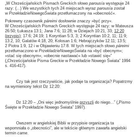
„W Chrześcijańskich Pismach Greckich słowo
parousía
występuje 24
razy: (...) We wszystkich tych 24 miejscach wyraz
parousía
został
w
Przekładzie
Nowego
Świata
przetłumaczony na »obecność«.
Pokrewny czasownik
páreimi
dosłownie znaczy »być przy«.
W Chrześcijańskich Pismach Greckich występuje 24 razy: w Mateusza
26:50; Łukasza 13:1; Jana 7:6; 11:28; w Dziejach 10:21, 33;
12:20
(przypis)
; 17:6; 24:19; 1 Koryntian 5:3, 3; 2 Koryntian 10:2, 11; 11:9;
13:2, 10; Galatów 4:18, 20; Kolosan 1:6; Hebrajczyków 12:11; 13:5;
2 Piotra 1:9, 12 i w Objawieniu 17:8. W tych miejscach słowo
páreimi
przetłumaczono w
Przekładzie
Nowego
Świata
na »być obecnym«;
»stać się obecnym«, »obecnie nastawać« lub »stawić się«”
(„Chrześcijańskie Pisma Greckie w Przekładzie Nowego Świata” 1994
s. 416-417).
Czy tak jest rzeczywiście, jak podaje ta organizacja? Popatrzmy
na wymieniony tekst Dz 12:20:
Dz 12:20 – „Oni więc jednomyślnie
przyszli
do niego...” („Pismo
Święte w Przekładzie Nowego Świata” 1997).
Owszem w angielskiej Biblii w przypisie organizacja ta
wspomniała o „obecności”, ale w tekście głównym zawarła angielski
termin
came
.