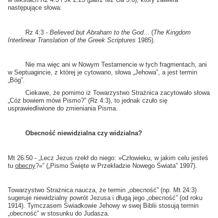
następujące słowa:
Rz 4:3 -
Believed but Abraham to the God
... (
The Kingdom
Interlinear Translation of the Greek Scriptures
1985).
Nie ma więc ani w Nowym Testamencie w tych fragmentach, ani
w Septuagincie, z której je cytowano, słowa „Jehowa”, a jest termin
„Bóg”.
Ciekawe, że pomimo iż Towarzystwo Strażnica zacytowało słowa
„Cóż bowiem mówi Pismo?” (Rz 4:3), to jednak czuło się
usprawiedliwione do zmieniania Pisma.
Obecność niewidzialna czy widzialna?
Mt 26:50 - „Lecz Jezus rzekł do niego: »Człowieku, w jakim celu jesteś
tu
obecny
?«” („Pismo Święte w Przekładzie Nowego Świata” 1997).
Towarzystwo Strażnica naucza, że termin „obecność” (np. Mt 24:3)
sugeruje niewidzialny powrót Jezusa i długą jego „obecność” (od roku
1914). Tymczasem Świadkowie Jehowy w swej Biblii stosują termin
„obecność” w stosunku do Judasza.