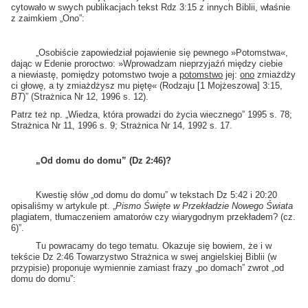
cytowało w swych publikacjach tekst Rdz 3:15 z innych Biblii, właśnie
z zaimkiem „Ono”:
„Osobiście zapowiedział pojawienie się pewnego »Potomstwa«,
dając w Edenie proroctwo: »Wprowadzam nieprzyjaźń między ciebie
a niewiastę, pomiędzy potomstwo twoje a
potomstwo
jej:
ono
zmiażdży
ci głowę, a ty zmiażdżysz mu piętę« (Rodzaju [1 Mojżeszowa] 3:15,
BT
)” (Strażnica Nr 12, 1996 s. 12).
Patrz też np. „Wiedza, która prowadzi do życia wiecznego” 1995 s. 78;
Strażnica Nr 11, 1996 s. 9; Strażnica Nr 14, 1992 s. 17.
„Od domu do domu” (Dz 2:46)?
Kwestię słów „od domu do domu” w tekstach Dz 5:42 i 20:20
opisaliśmy w artykule pt. „
Pismo Święte w Przekładzie Nowego Świata
plagiatem, tłumaczeniem amatorów czy wiarygodnym przekładem? (cz.
6)”.
Tu powracamy do tego tematu. Okazuje się bowiem, że i w
tekście Dz 2:46 Towarzystwo Strażnica w swej angielskiej Biblii (w
przypisie) proponuje wymiennie zamiast frazy „po domach” zwrot „od
domu do domu”: