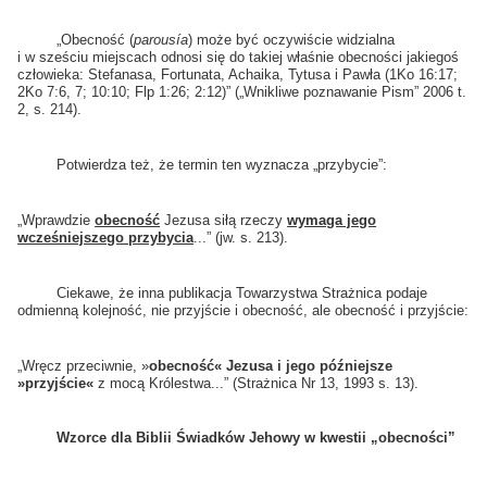
„Obecność (
parousía
) może być oczywiście widzialna
i w sześciu miejscach odnosi się do takiej właśnie obecności jakiegoś
człowieka: Stefanasa, Fortunata, Achaika, Tytusa i Pawła (1Ko 16:17;
2Ko 7:6, 7; 10:10; Flp 1:26; 2:12)” („Wnikliwe poznawanie Pism” 2006 t.
2, s. 214).
Potwierdza też, że termin ten wyznacza „przybycie”:
„Wprawdzie
obecność
Jezusa siłą rzeczy
wymaga jego
wcześniejszego przybycia
...” (jw. s. 213).
Ciekawe, że inna publikacja Towarzystwa Strażnica podaje
odmienną kolejność, nie przyjście i obecność, ale obecność i przyjście:
„Wręcz przeciwnie, »
obecność« Jezusa i jego późniejsze
»przyjście«
z mocą Królestwa...” (Strażnica Nr 13, 1993 s. 13).
Wzorce dla Biblii Świadków Jehowy w kwestii „obecności”