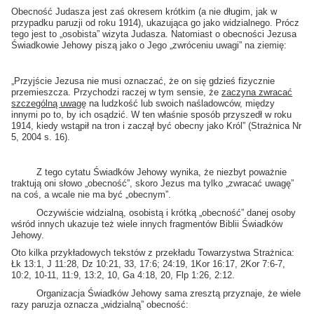
Obecność Judasza jest zaś okresem krótkim (a nie długim, jak w
przypadku paruzji od roku 1914), ukazująca go jako widzialnego. Prócz
tego jest to „osobista” wizyta Judasza. Natomiast o obecności Jezusa
Świadkowie Jehowy piszą jako o Jego „zwróceniu uwagi” na ziemię:
„Przyjście Jezusa nie musi oznaczać, że on się gdzieś fizycznie
przemieszcza. Przychodzi raczej w tym sensie, że
zaczyna zwracać
szczególną uwagę
na ludzkość lub swoich naśladowców, między
innymi po to, by ich osądzić. W ten właśnie sposób przyszedł w roku
1914, kiedy wstąpił na tron i zaczął być obecny jako Król” (Strażnica Nr
5, 2004 s. 16).
Z tego cytatu Świadków Jehowy wynika, że niezbyt poważnie
traktują oni słowo „obecność”, skoro Jezus ma tylko „zwracać uwagę”
na coś, a wcale nie ma być „obecnym”.
Oczywiście widzialną, osobistą i krótką „obecność” danej osoby
wśród innych ukazuje też wiele innych fragmentów Biblii Świadków
Jehowy.
Oto kilka przykładowych tekstów z przekładu Towarzystwa Strażnica:
Łk 13:1, J 11:28, Dz 10:21, 33, 17:6; 24:19, 1Kor 16:17, 2Kor 7:6-7,
10:2, 10-11, 11:9, 13:2, 10, Ga 4:18, 20, Flp 1:26, 2:12.
Organizacja Świadków Jehowy sama zresztą przyznaje, że wiele
razy paruzja oznacza „widzialną” obecność: