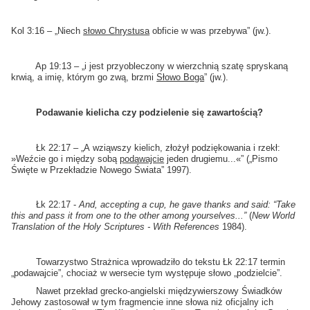
Kol 3:16 – „Niech
słowo Chrystusa
obficie w was przebywa” (jw.).
Ap 19:13 – „i jest przyobleczony w wierzchnią szatę spryskaną
krwią, a imię, którym go zwą, brzmi
Słowo Boga
” (jw.).
Podawanie kielicha czy podzielenie się zawartością?
Łk 22:17 – „A wziąwszy kielich, złożył podziękowania i rzekł:
»Weźcie go i między sobą
podawajcie
jeden drugiemu...«” („Pismo
Święte w Przekładzie Nowego Świata” 1997).
Łk 22:17 -
And, accepting a cup, he gave thanks and said: “Take
this and pass it from one to the other among yourselves...”
(
New World
Translation of the Holy Scriptures - With References
1984).
Towarzystwo Strażnica wprowadziło do tekstu Łk 22:17 termin
„podawajcie”, chociaż w wersecie tym występuje słowo „podzielcie”.
Nawet przekład grecko-angielski międzywierszowy Świadków
Jehowy zastosował w tym fragmencie inne słowa niż oficjalny ich