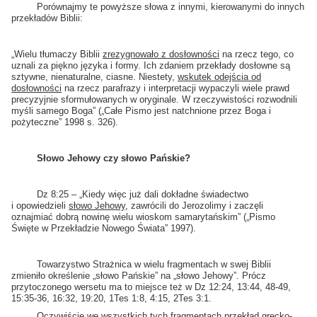
Porównajmy te powyższe słowa z innymi, kierowanymi do innych
przekładów Biblii:
„Wielu tłumaczy Biblii
zrezygnowało z dosłowności
na rzecz tego, co
uznali za piękno języka i formy. Ich zdaniem przekłady dosłowne są
sztywne, nienaturalne, ciasne. Niestety,
wskutek odejścia od
dosłowności
na rzecz parafrazy i interpretacji wypaczyli wiele prawd
precyzyjnie sformułowanych w oryginale. W rzeczywistości rozwodnili
myśli samego Boga” („Całe Pismo jest natchnione przez Boga i
pożyteczne” 1998 s. 326).
Słowo Jehowy czy słowo Pańskie?
Dz 8:25 – „Kiedy więc już dali dokładne świadectwo
i opowiedzieli
słowo Jehowy
, zawrócili do Jerozolimy i zaczęli
oznajmiać dobrą nowinę wielu wioskom samarytańskim” („Pismo
Święte w Przekładzie Nowego Świata” 1997).
Towarzystwo Strażnica w wielu fragmentach w swej Biblii
zmieniło określenie „słowo Pańskie” na „słowo Jehowy”. Prócz
przytoczonego wersetu ma to miejsce też w Dz 12:24, 13:44, 48-49,
15:35-36, 16:32, 19:20, 1Tes 1:8, 4:15, 2Tes 3:1.
Oczywiście we wszystkich tych fragmentach przekład grecko-