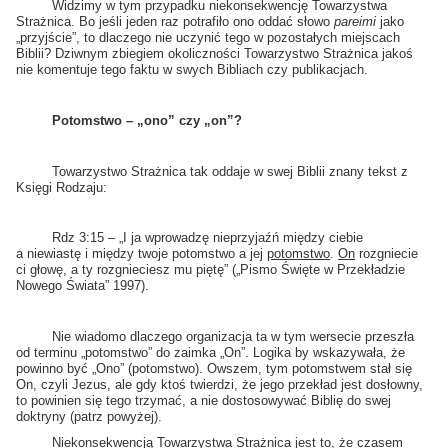
Widzimy w tym przypadku niekonsekwencję Towarzystwa
Strażnica. Bo jeśli jeden raz potrafiło ono oddać słowo
pareimi
jako
„przyjście”, to dlaczego nie uczynić tego w pozostałych miejscach
Biblii? Dziwnym zbiegiem okoliczności Towarzystwo Strażnica jakoś
nie komentuje tego faktu w swych Bibliach czy publikacjach.
Potomstwo – „ono” czy „on”?
Towarzystwo Strażnica tak oddaje w swej Biblii znany tekst z
Księgi Rodzaju:
Rdz 3:15 – „I ja wprowadzę nieprzyjaźń między ciebie
a niewiastę i między twoje potomstwo a jej
potomstwo
.
On
rozgniecie
ci głowę, a ty rozgnieciesz mu piętę” („Pismo Święte w Przekładzie
Nowego Świata” 1997).
Nie wiadomo dlaczego organizacja ta w tym wersecie przeszła
od terminu „potomstwo” do zaimka „On”. Logika by wskazywała, że
powinno być „Ono” (potomstwo). Owszem, tym potomstwem stał się
On, czyli Jezus, ale gdy ktoś twierdzi, że jego przekład jest dosłowny,
to powinien się tego trzymać, a nie dostosowywać Biblię do swej
doktryny (patrz powyżej).
Niekonsekwencją Towarzystwa Strażnica jest to, że czasem