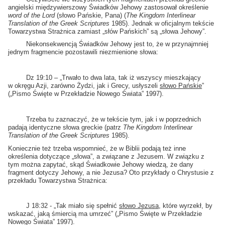
angielski międzywierszowy Świadków Jehowy zastosował określenie
word of the Lord
(słowo Pańskie, Pana) (
The Kingdom Interlinear
Translation of the Greek Scriptures
1985). Jednak w oficjalnym tekście
Towarzystwa Strażnica zamiast „słów Pańskich” są „słowa Jehowy”.
Niekonsekwencją Świadków Jehowy jest to, że w przynajmniej
jednym fragmencie pozostawili niezmienione słowa:
Dz 19:10 – „Trwało to dwa lata, tak iż wszyscy mieszkający
w okręgu Azji, zarówno Żydzi, jak i Grecy, usłyszeli
słowo Pańskie
”
(„Pismo Święte w Przekładzie Nowego Świata” 1997).
Trzeba tu zaznaczyć, że w tekście tym, jak i w poprzednich
padają identyczne słowa greckie (patrz
The Kingdom Interlinear
Translation of the Greek Scriptures
1985).
Koniecznie też trzeba wspomnieć, że w Biblii podają też inne
określenia dotyczące „słowa”, a związane z Jezusem. W związku z
tym można zapytać, skąd Świadkowie Jehowy wiedzą, że dany
fragment dotyczy Jehowy, a nie Jezusa? Oto przykłady o Chrystusie z
przekładu Towarzystwa Strażnica:
J 18:32 - „Tak miało się spełnić
słowo Jezusa
, które wyrzekł, by
wskazać, jaką śmiercią ma umrzeć” („Pismo Święte w Przekładzie
Nowego Świata” 1997).