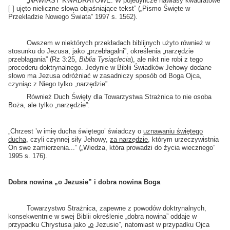
„NAWIASY KWADRATOWE: W pojedyncze nawiasy kwadratowe
[ ] ujęto nieliczne słowa objaśniające tekst” („Pismo Święte w
Przekładzie Nowego Świata” 1997 s. 1562).
Owszem w niektórych przekładach biblijnych użyto również w
stosunku do Jezusa, jako „przebłagalni”, określenia „narzędzie
przebłagania” (Rz 3:25,
Biblia Tysiąclecia
), ale nikt nie robi z tego
procederu doktrynalnego. Jedynie w Biblii Świadków Jehowy dodane
słowo ma Jezusa odróżniać w zasadniczy sposób od Boga Ojca,
czyniąc z Niego tylko „narzędzie”.
Również Duch Święty dla Towarzystwa Strażnica to nie osoba
Boża, ale tylko „narzędzie”:
„Chrzest ‛w imię ducha świętego’ świadczy o
uznawaniu świętego
ducha
, czyli czynnej siły Jehowy,
za narzędzie
, którym urzeczywistnia
On swe zamierzenia...” („Wiedza, która prowadzi do życia wiecznego”
1995 s. 176).
Dobra nowina „o Jezusie” i dobra nowina Boga
Towarzystwo Strażnica, zapewne z powodów doktrynalnych,
konsekwentnie w swej Biblii określenie „dobra nowina” oddaje w
przypadku Chrystusa jako „
o
Jezusie”, natomiast w przypadku Ojca