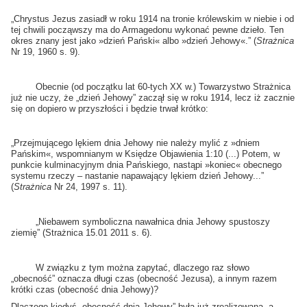
„Chrystus Jezus zasiadł w roku 1914 na tronie królewskim w niebie i od
tej chwili począwszy ma do Armagedonu wykonać pewne dzieło. Ten
okres znany jest jako »dzień Pański« albo »dzień Jehowy«.” (
Strażnica
Nr 19, 1960 s. 9).
Obecnie (od początku lat 60-tych XX w.) Towarzystwo Strażnica
już nie uczy, że „dzień Jehowy” zaczął się w roku 1914, lecz iż zacznie
się on dopiero w przyszłości i będzie trwał krótko:
„Przejmującego lękiem dnia Jehowy nie należy mylić z »dniem
Pańskim«, wspomnianym w Księdze Objawienia 1:10 (...) Potem, w
punkcie kulminacyjnym dnia Pańskiego, nastąpi »koniec« obecnego
systemu rzeczy – nastanie napawający lękiem dzień Jehowy...”
(
Strażnica
Nr 24, 1997 s. 11).
„Niebawem symboliczna nawałnica dnia Jehowy spustoszy
ziemię” (Strażnica 15.01 2011 s. 6).
W związku z tym można zapytać, dlaczego raz słowo
„obecność” oznacza długi czas (obecność Jezusa), a innym razem
krótki czas (obecność dnia Jehowy)?
Dlaczego kiedyś „obecność dnia Jehowy” była już zrealizowana, a