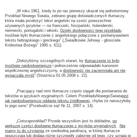
„W roku 1961, kiedy to po raz pierwszy ukazał się jednotomowy
Przekład Nowego Świata, zebrano grupę doświadczonych tłumaczy,
która miała przełożyć tekst angielski na sześć powszechnie
używanych języków — na francuski, hiszpański, holenderski,
niemiecki, portugalski i włoski.
Dzięki dosłowności tego przekładu
możliwe było tłumaczenie z angielskiego połączone z porównywaniem
tekstu hebrajskiego i greckiego” („Świadkowie Jehowy - głosiciele
Królestwa Bożego” 1995 s. 611).
„Dołożyliśmy szczególnych starań, by
tłumaczenie to było
możliwie najdosłowniejsze
i jednocześnie odpowiadało kanonom
współczesnej angielszczyzny, a
dosłowność nie zaciemniała ani nie
wypaczała myśli
” (Strażnica 01.05 2008 s. 22).
„Pracujący nad nimi tłumacze często sięgali dla porównania do
tekstów w językach oryginalnych. Celem
Przekładu
Nowego
Świata
jest
jak najdosłowniejsze oddanie tekstu źródłowego
, chyba że naruszyłoby
to jego sens” (Przebudźcie się! Nr 11, 2007 s. 14).
„
Co
to
za
przekład?
Przede wszystkim jest to dokładne,
po
większej części dosłowne tłumaczenie z języków oryginalnych
. .
Nie
mamy tu do czynienia
ze swobodną parafrazą, w której tłumacze
opuszczają lub
dodają różne szczegóły
zależnie od tego, czy uznają je