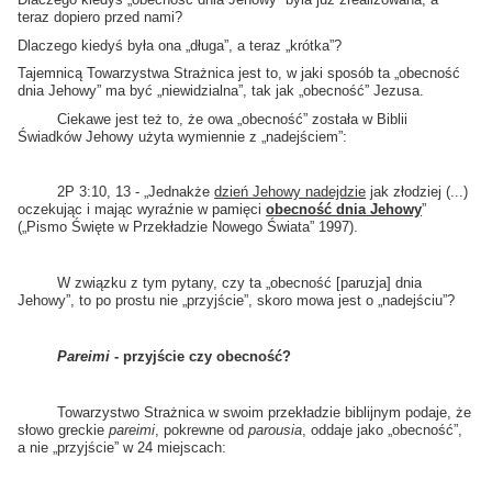
teraz dopiero przed nami?
Dlaczego kiedyś była ona „długa”, a teraz „krótka”?
Tajemnicą Towarzystwa Strażnica jest to, w jaki sposób ta „obecność
dnia Jehowy” ma być „niewidzialna”, tak jak „obecność” Jezusa.
Ciekawe jest też to, że owa „obecność” została w Biblii
Świadków Jehowy użyta wymiennie z „nadejściem”:
2P 3:10, 13 - „Jednakże
dzień Jehowy nadejdzie
jak złodziej (...)
oczekując i mając wyraźnie w pamięci
obecność dnia Jehowy
”
(„Pismo Święte w Przekładzie Nowego Świata” 1997).
W związku z tym pytany, czy ta „obecność [paruzja] dnia
Jehowy”, to po prostu nie „przyjście”, skoro mowa jest o „nadejściu”?
Pareimi
- przyjście czy obecność?
Towarzystwo Strażnica w swoim przekładzie biblijnym podaje, że
słowo greckie
pareimi
, pokrewne od
parousia
, oddaje jako „obecność”,
a nie „przyjście” w 24 miejscach: