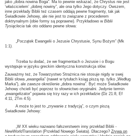
jako „dobra nowina Boga”. Ma to pewnie wskazać, że Chrystus nie jest
‘właścicielem’ „dobrej nowiny”, ale ona tylko Jego dotyczy. Owszem,
inne przekłady Biblii też czasem oddają pewne fragmenty, tak jak
Świadkowie Jehowy, ale nie jest to związane z procederem
doktrynalnym (obie formy są poprawne). Przykładowo w
Biblii
Tysiąclecia
tak oto oddano pewne słowa:
„Początek Ewangelii o Jezusie Chrystusie, Synu Bożym” (Mk
1:1).
Trzeba tu dodać, że we fragmentach o Jezusie i o Bogu
występuje w języku greckim identyczna konstrukcja słów.
Zauważmy też, że Towarzystwo Strażnica nie stosuje nigdy w swej
Biblii słowa „ewangelia” (nawet w tytułach ksiąg piszą np. tylko „Według
Marka”), ale zawsze określenie „dobra nowina”. Być może Świadkowie
Jehowy chcieli być poprzez to słownictwo oryginalni. Jedynie termin
„ewangelizator” pojawia się trzy razy w ich przekładzie (Dz 21:8, Ef
4:11, 2Tm 4:5).
A może to jest to „zrywanie z tradycją”, o czym piszą
Świadkowie Jehowy:
„W XX wieku nazwano fałszerstwem inny przekład Biblii -
New
World
Translation
(Przekład Nowego Świata). Dlaczego?
Zrywa on