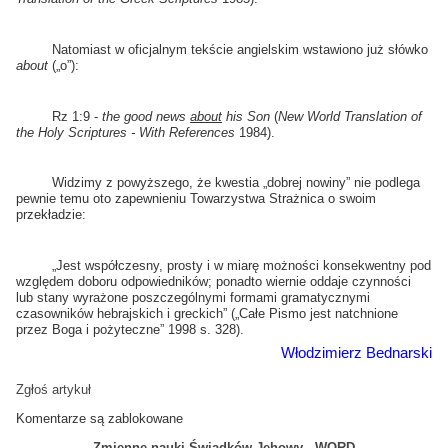
Natomiast w oficjalnym tekście angielskim wstawiono już słówko
about
(„o”):
Rz 1:9 -
the good news
about
his Son
(
New World Translation of
the Holy Scriptures - With References
1984).
Widzimy z powyższego, że kwestia „dobrej nowiny” nie podlega
pewnie temu oto zapewnieniu Towarzystwa Strażnica o swoim
przekładzie:
„Jest współczesny, prosty i w miarę możności konsekwentny pod
względem doboru odpowiedników; ponadto wiernie oddaje czynności
lub stany wyrażone poszczególnymi formami gramatycznymi
czasowników hebrajskich i greckich” („Całe Pismo jest natchnione
przez Boga i pożyteczne” 1998 s. 328).
Włodzimierz Bednarski
Zgłoś artykuł
Komentarze są zablokowane
Zmienne nauki Świadków Jehowy - WORD