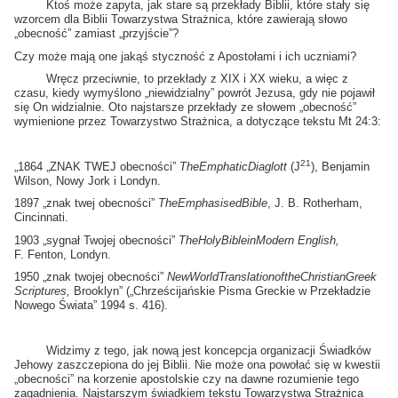
Ktoś może zapyta, jak stare są przekłady Biblii, które stały się
wzorcem dla Biblii Towarzystwa Strażnica, które zawierają słowo
„obecność” zamiast „przyjście”?
Czy może mają one jakąś styczność z Apostołami i ich uczniami?
Wręcz przeciwnie, to przekłady z XIX i XX wieku, a więc z
czasu, kiedy wymyślono „niewidzialny” powrót Jezusa, gdy nie pojawił
się On widzialnie. Oto najstarsze przekłady ze słowem „obecność”
wymienione przez Towarzystwo Strażnica, a dotyczące tekstu Mt 24:3:
21
„1864 „ZNAK TWEJ obecności”
The
Emphatic
Diaglott
(J
), Benjamin
Wilson, Nowy Jork i Londyn.
1897 „znak twej obecności”
The
Emphasised
Bible
, J. B. Rotherham,
Cincinnati.
1903 „sygnał Twojej obecności”
The
Holy
Bible
in
Modern English,
F. Fenton, Londyn.
1950 „znak twojej obecności”
New
World
Translation
of
the
Christian
Greek
Scriptures,
Brooklyn” („Chrześcijańskie Pisma Greckie w Przekładzie
Nowego Świata” 1994 s. 416).
Widzimy z tego, jak nową jest koncepcja organizacji Świadków
Jehowy zaszczepiona do jej Biblii. Nie może ona powołać się w kwestii
„obecności” na korzenie apostolskie czy na dawne rozumienie tego
zagadnienia. Najstarszym świadkiem tekstu Towarzystwa Strażnica