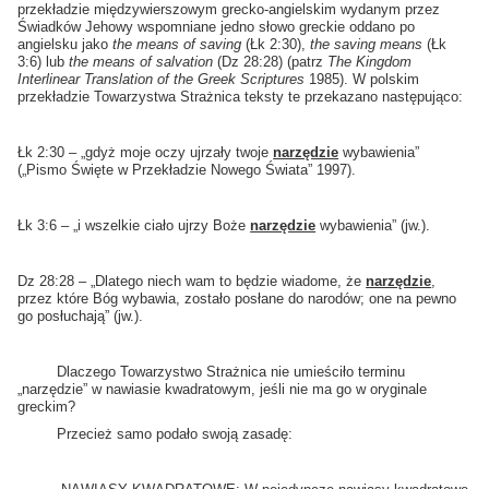
przekładzie międzywierszowym grecko-angielskim wydanym przez
Świadków Jehowy wspomniane jedno słowo greckie oddano po
angielsku jako
the means of saving
(Łk 2:30),
the saving means
(Łk
3:6) lub
the means of salvation
(Dz 28:28) (patrz
The Kingdom
Interlinear Translation of the Greek Scriptures
1985). W polskim
przekładzie Towarzystwa Strażnica teksty te przekazano następująco:
Łk 2:30 – „gdyż moje oczy ujrzały twoje
narzędzie
wybawienia”
(„Pismo Święte w Przekładzie Nowego Świata” 1997).
Łk 3:6 – „i wszelkie ciało ujrzy Boże
narzędzie
wybawienia” (jw.).
Dz 28:28 – „Dlatego niech wam to będzie wiadome, że
narzędzie
,
przez które Bóg wybawia, zostało posłane do narodów; one na pewno
go posłuchają” (jw.).
Dlaczego Towarzystwo Strażnica nie umieściło terminu
„narzędzie” w nawiasie kwadratowym, jeśli nie ma go w oryginale
greckim?
Przecież samo podało swoją zasadę: