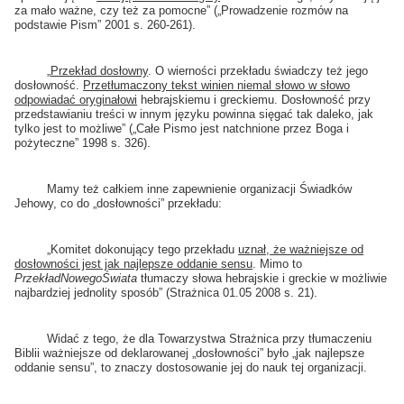
za mało ważne, czy też za pomocne” („Prowadzenie rozmów na
podstawie Pism” 2001 s. 260-261).
„
Przekład dosłowny
. O wierności przekładu świadczy też jego
dosłowność.
Przetłumaczony tekst winien niemal słowo w słowo
odpowiadać oryginałowi
hebrajskiemu i greckiemu. Dosłowność przy
przedstawianiu treści w innym języku powinna sięgać tak daleko, jak
tylko jest to możliwe” („Całe Pismo jest natchnione przez Boga i
pożyteczne” 1998 s. 326).
Mamy też całkiem inne zapewnienie organizacji Świadków
Jehowy, co do „dosłowności” przekładu:
„Komitet dokonujący tego przekładu
uznał, że ważniejsze od
dosłowności jest jak najlepsze oddanie sensu
. Mimo to
Przekład
Nowego
Świata
tłumaczy słowa hebrajskie i greckie w możliwie
najbardziej jednolity sposób” (Strażnica 01.05 2008 s. 21).
Widać z tego, że dla Towarzystwa Strażnica przy tłumaczeniu
Biblii ważniejsze od deklarowanej „dosłowności” było „jak najlepsze
oddanie sensu”, to znaczy dostosowanie jej do nauk tej organizacji.