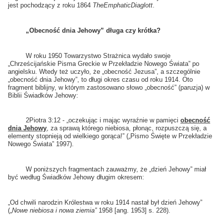
jest pochodzący z roku 1864
The
Emphatic
Diaglott
.
„Obecność dnia Jehowy” długa czy krótka?
W roku 1950 Towarzystwo Strażnica wydało swoje
„Chrześcijańskie Pisma Greckie w Przekładzie Nowego Świata” po
angielsku. Wtedy też uczyło, że „obecność Jezusa”, a szczególnie
„obecność dnia Jehowy”, to długi okres czasu od roku 1914. Oto
fragment biblijny, w którym zastosowano słowo „obecność” (paruzja) w
Biblii Świadków Jehowy:
2Piotra 3:12 - „oczekując i mając wyraźnie w pamięci
obecność
dnia Jehowy
, za sprawą którego niebiosa, płonąc, rozpuszczą się, a
elementy stopnieją od wielkiego gorąca!” („Pismo Święte w Przekładzie
Nowego Świata” 1997).
W poniższych fragmentach zauważmy, że „dzień Jehowy” miał
być według Świadków Jehowy długim okresem:
„Od chwili narodzin Królestwa w roku 1914 nastał był dzień Jehowy”
(„
Nowe niebiosa i nowa ziemia”
1958 [ang. 1953] s. 228).