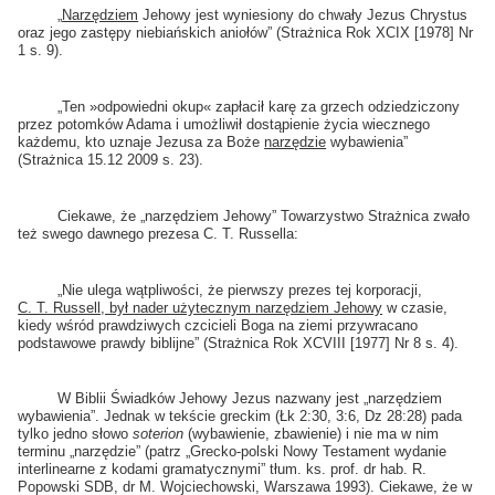
„
Narzędziem
Jehowy jest wyniesiony do chwały Jezus Chrystus
oraz jego zastępy niebiańskich aniołów” (Strażnica Rok XCIX [1978] Nr
1 s. 9).
„Ten »odpowiedni okup« zapłacił karę za grzech odziedziczony
przez potomków Adama i umożliwił dostąpienie życia wiecznego
każdemu, kto uznaje Jezusa za Boże
narzędzie
wybawienia”
(Strażnica 15.12 2009 s. 23).
Ciekawe, że „narzędziem Jehowy” Towarzystwo Strażnica zwało
też swego dawnego prezesa C. T. Russella:
„Nie ulega wątpliwości, że pierwszy prezes tej korporacji,
C. T. Russell, był nader użytecznym narzędziem Jehowy
w czasie,
kiedy wśród prawdziwych czcicieli Boga na ziemi przywracano
podstawowe prawdy biblijne” (Strażnica Rok XCVIII [1977] Nr 8 s. 4).
W Biblii Świadków Jehowy Jezus nazwany jest „narzędziem
wybawienia”. Jednak w tekście greckim (Łk 2:30, 3:6, Dz 28:28) pada
tylko jedno słowo
soterion
(wybawienie, zbawienie) i nie ma w nim
terminu „narzędzie” (patrz „Grecko-polski Nowy Testament wydanie
interlinearne z kodami gramatycznymi” tłum. ks. prof. dr hab. R.
Popowski SDB, dr M. Wojciechowski, Warszawa 1993). Ciekawe, że w