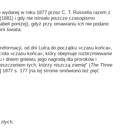
wydanej w roku 1877 przez C. T. Russella razem z
1881) i gdy nie istniało jeszcze czasopismo
beli poniżej), gdyż przy omawianiu ich nie podano
ii świata:
a reformacji, od dni Lutra do początku »czasu końca«,
ścioła »czasu końca«, który obejmuje rozbrzmiewanie
 i dniem gniewu; jego nagrodą dla proroków i
zniszczeniem tych, którzy niszczą ziemię” (
The Three
] 1877 s. 177 [na tej stronie omówiono też pięć
złych.