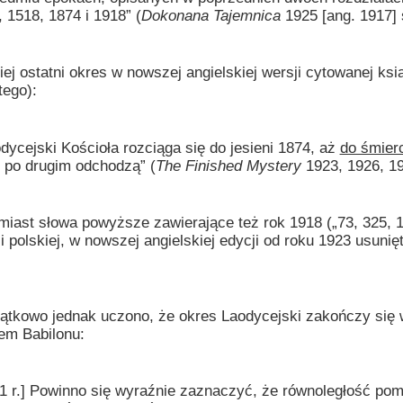
 1518, 1874 i 1918” (
Dokonana Tajemnica
1925 [ang. 1917] s
tatni okres w nowszej angielskiej wersji cytowanej książ
tego):
dycejski Kościoła rozciąga się do jesieni 1874, aż
do śmier
n po drugim odchodzą” (
The Finished Mystery
1923, 1926, 19
słowa powyższe zawierające też rok 1918 („73, 325, 1160
 i polskiej, w nowszej angielskiej edycji od roku 1923 usunię
o jednak uczono, że okres Laodycejski zakończy się w r
em Babilonu:
 Powinno się wyraźnie zaznaczyć, że równoległość pomię