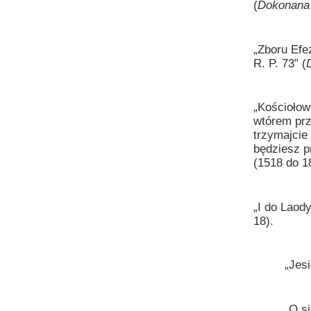
(
Dokonana
„Zboru Efe
R. P. 73” (
„Kościołow
wtórem prz
trzymajcie
będziesz pr
(1518 do 1
„I do Laod
18).
„Jesień 1
„O siedmiu