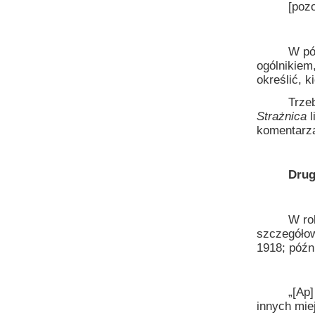
[pozostał
W późniejs
ogólnikiem,
określić, k
Trzeba tu 
Strażnica
l
komentarza
Druga, tr
W roku 19
szczegółow
1918; późn
„[Ap] 1
innych mie