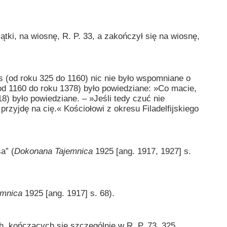
tki, na wiosnę, R. P. 33, a zakończył się na wiosnę,
s (od roku 325 do 1160) nic nie było wspomniane o
od 1160 do roku 1378) było powiedziane: »Co macie,
8) było powiedziane. – »Jeśli tedy czuć nie
 przyjdę na cię.« Kościołowi z okresu Filadelfijskiego
a” (
Dokonana Tajemnica
1925 [ang. 1917, 1927] s.
emnica
1925 [ang. 1917] s. 68).
kończących się szczególnie w R. P. 73, 325,