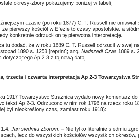
e okresy-zbory pokazujemy poniżej w tabeli]
zym czasie (po roku 1877) C. T. Russell nie omawiał sz
 że pierwszy kościół w Efezie to czasy apostolskie, a siódm
iedy konkretnie odrzucił on tę pierwotną interpretację.
dodać, że w roku 1889 C. T. Russell odrzucił w swej nauc
istopad 1890 s. 1258 [reprint]; ang.
Nadszedł Czas
1889 s. 2
 dotyczącego Ap 2-3 z tą nową datą.
zecia i czwarta interpretacja Ap 2-3 Towarzystwa Str
17 Towarzystwo Strażnica wydało nowy komentarz do ksi
o tekst Ap 2-3. Odrzucono w nim rok 1798 na rzecz roku 18
iej był nieokreślony czas, zamiast roku 1918):
.4.
Jan siedmiu zborom
. – Nie tylko literalnie siedmiu 
jscach, lecz do wszystkich kościołów wszystkich okresów,