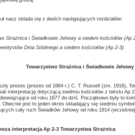
asz składa się z dwóch następujących rozdziałów:
o Strażnica i Świadkowie Jehowy a siedem kościołów (Ap 2
wentystów Dnia Siódmego a siedem kościołów (Ap 2-3)
Towarzystwo Strażnica i Świadkowie Jehowy 
rezes (prezes od 1884 r.) C. T. Russell (zm. 1916), Tow
iali interpretację dotyczącą siedmiu kościołów z tekstu Ap
obowiązujące od roku 1877 do dziś. Początkowo były to kon
a. Obecnie jest to jeden okres składający się siedmiu symb
jących cały ruch Świadków Jehowy od roku 1914 (wcześniej
interpretacja Ap 2-3 Towarzystwa Strażnica