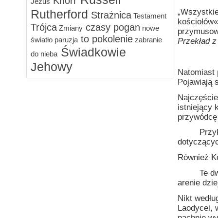
Knorr
Jezus
Rutherford
„Wszystkie
Strażnica
Testament
kościołów«
Trójca
czasy pogan
Zmiany
nowe
przymusowe
to pokolenie
światło
paruzja
zabranie
Przekład z
Świadkowie
do nieba
Jehowy
Natomiast 
Pojawiają s
Najczęściej
istniejący
przywódcę 
Przykładem
dotyczącyc
Również Ko
Te dwa wyz
arenie dzie
Nikt według
Laodycei, 
pachnie wy