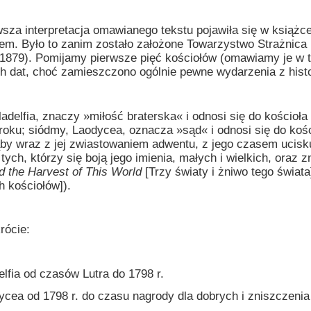
nterpretacja omawianego tekstu pojawiła się w książce 
em. Było to zanim zostało założone Towarzystwo Strażnica (
1879). Pomijamy pierwsze pięć kościołów (omawiamy je w ta
h dat, choć zamieszczono ogólnie pewne wydarzenia z histor
ladelfia, znaczy »miłość braterska« i odnosi się do kościoł
 roku; siódmy, Laodycea, oznacza »sąd« i odnosi się do ko
ąby wraz z jej zwiastowaniem adwentu, z jego czasem ucisku
 tych, którzy się boją jego imienia, małych i wielkich, oraz 
d the Harvest of This World
[Trzy światy i żniwo tego świata
h kościołów]).
cie:
a od czasów Lutra do 1798 r.
od 1798 r. do czasu nagrody dla dobrych i zniszczenia 