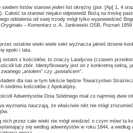
 siedem listów stanowi
jeden
list okrężny (por. [Ap] 1, 4 
). Całość ta stanowi niejako odpowiedź Bożą na troskę paste
go oddalenia od swej trzody mógł tylko wypowiedzieć Bogu
 Oryginału – Komentarz
o. A. Jankowski OSB, Poznań 1959 
przez ostatnie wieki wiele sekt wyznacza jakieś dziwne kon
ię epoki i lata.
 ostatni z kościołów, to znaczy Laodycea (czasem przedostat
 kościół lub zbór. Identyfikowany jest on z konkretną sektą
zwanego „aniołem” czy „posłańcem”.
 dla nas w tym tekście będzie Towarzystwo Strażnica, kt
h siedmiu kościołów z Apokalipsy.
ściół Adwentystów Dnia Siódmego miał co najmniej dwie int
nania nauczają, że właściwie nikt nie mógł zrozumieć Ap
jów.
 nich przez całe wieki nie mógł wiedzieć o czym mówi ta ksi
wyłaniający się według adwentystów w roku 1844, a według
jątkową gnozą.