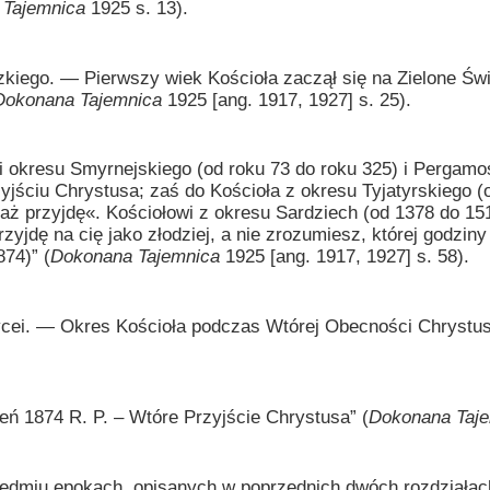
 Tajemnica
1925 s. 13).
zkiego. — Pierwszy wiek Kościoła zaczął się na Zielone Świą
Dokonana Tajemnica
1925 [ang. 1917, 1927] s. 25).
i okresu Smyrnejskiego (od roku 73 do roku 325) i Pergamo
yjściu Chrystusa; zaś do Kościoła z okresu Tyjatyrskiego (
 aż przyjdę«. Kościołowi z okresu Sardziech (od 1378 do 151
zyjdę na cię jako złodziej, a nie zrozumiesz, której godziny
874)” (
Dokonana Tajemnica
1925 [ang. 1917, 1927] s. 58).
ycei. — Okres Kościoła podczas Wtórej Obecności Chrystus
874 R. P. – Wtóre Przyjście Chrystusa” (
Dokonana Taj
 epokach, opisanych w poprzednich dwóch rozdziałach, 