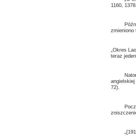
1160, 1378,
Później os
zmieniono 
„Okres Lao
teraz jede
Natomiast 
angielskiej
72).
Początkow
zniszczeni
„[1911 r.]