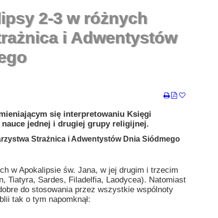
ipsy 2-3 w różnych
trażnica i Adwentystów
ego
ieniającym się interpretowaniu Księgi
uce jednej i drugiej grupy religijnej.
arzystwa Strażnica i Adwentystów Dnia Siódmego
 w Apokalipsie św. Jana, w jej drugim i trzecim
, Tiatyra, Sardes, Filadelfia, Laodycea). Natomiast
 dobre do stosowania przez wszystkie wspólnoty
lii tak o tym napomknął: