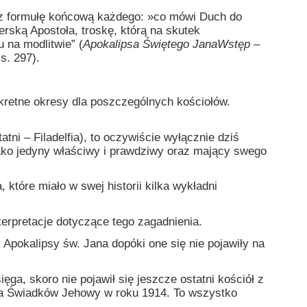
oraz formułę końcową każdego: »co mówi Duch do
rską Apostoła, troskę, którą na skutek
 na modlitwie” (
Apokalipsa Świętego Jana
Wstęp –
s. 297).
kretne okresy dla poszczególnych kościołów.
ni – Filadelfia), to oczywiście wyłącznie dziś
, jako jedyny właściwy i prawdziwy oraz mający swego
óre miało w swej historii kilka wykładni
erpretacje dotyczące tego zagadnienia.
okalipsy św. Jana dopóki one się nie pojawiły na
ęga, skoro nie pojawił się jeszcze ostatni kościół z
 a Świadków Jehowy w roku 1914. To wszystko