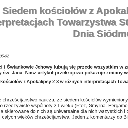
Siedem kościołów z Apokal
erpretacjach Towarzystwa S
Dnia Siódm
05-02
i i Świadkowie Jehowy lubują się przede wszystkim w zm
 św. Jana. Nasz artykuł przekrojowo pokazuje zmiany w na
kościołów z Apokalipsy 2-3 w różnych interpretacjach Tow
e chrześcijaństwo naucza, że siedem kościołów wymienionych
 to rzeczywiste wspólnoty z I wieku (Efez, Smyrna, Pergamon
a skierowane do nich są uniwersalne dla nich wszystkich i
z całych wieków chrześcijaństwa. Jeden z komentarzy do Bib