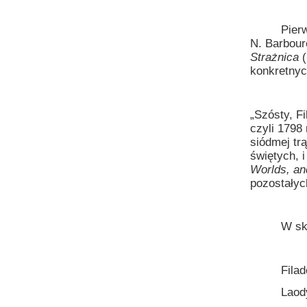
Pierwsza i
N. Barbour
Strażnica
(
konkretnyc
„Szósty, Fi
czyli 1798
siódmej tr
świętych, i
Worlds, an
pozostałyc
W skró
Filadelfi
Laodycea 