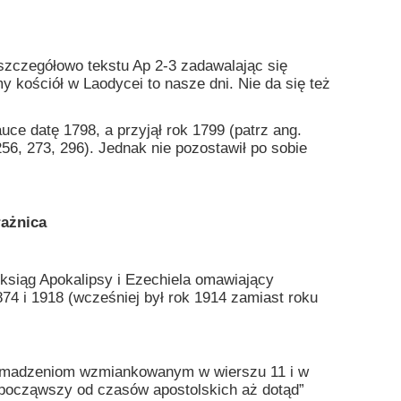
czegółowo tekstu Ap 2-3 zadawalając się
y kościół w Laodycei to nasze dni. Nie da się też
e datę 1798, a przyjął rok 1799 (patrz ang.
56, 273, 296). Jednak nie pozostawił po sobie
ażnica
ąg Apokalipsy i Ezechiela omawiający
74 i 1918 (wcześniej był rok 1914 zamiast roku
zgromadzeniom wzmiankowanym w wierszu 11 i w
 począwszy od czasów apostolskich aż dotąd”