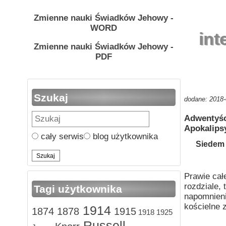
Zmienne nauki Świadków Jehowy -
WORD
int
Zmienne nauki Świadków Jehowy -
PDF
Szukaj
dodane: 2018-
Adwentyśc
Apokalipsy
cały serwis
blog użytkownika
Siedem 
Prawie cał
rozdziale,
Tagi użytkownika
napomnieni
kościelne 
1914
1874
1878
1915
1918
1925
Russell