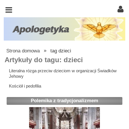
KOŚCIÓŁ
KATOLICKI
TRÓJCA
Apologetyka
ŚWIĘTA
RACJONALISTA
Strona domowa
»
tag dzieci
ATEIZM
Artykuły do tagu: dzieci
ŚWIADKOWIE
Literalna rózga przeciw dzieciom w organizacji Świadków
Jehowy
JEHOWY
Kościół i pedofilia
W
OBRONIE
Polemika z tradycjonalizmem
WIARY
INNE