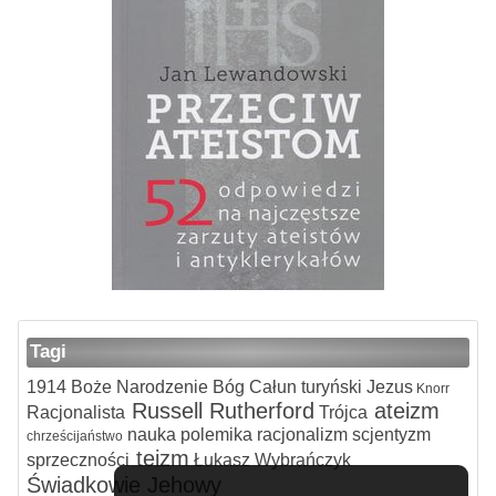
Tagi
1914
Boże Narodzenie
Bóg
Całun turyński
Jezus
Knorr
Russell
Rutherford
ateizm
Racjonalista
Trójca
nauka
polemika
racjonalizm
scjentyzm
chrześcijaństwo
teizm
sprzeczności
Łukasz Wybrańczyk
Świadkowie Jehowy