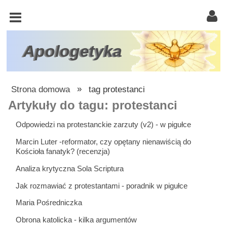
KOŚCIÓŁ
KATOLICKI
TRÓJCA
Apologetyka
ŚWIĘTA
RACJONALISTA
Strona domowa
»
tag protestanci
ATEIZM
Artykuły do tagu: protestanci
ŚWIADKOWIE
Odpowiedzi na protestanckie zarzuty (v2) - w pigułce
JEHOWY
Marcin Luter -reformator, czy opętany nienawiścią do
Kościoła fanatyk? (recenzja)
W
Analiza krytyczna Sola Scriptura
OBRONIE
WIARY
Jak rozmawiać z protestantami - poradnik w pigułce
Maria Pośredniczka
INNE
Obrona katolicka - kilka argumentów