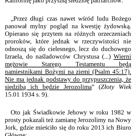
Kalifornię jako przyszłą siedzibę patriarchów:
„Przez długi czas nawet wśród ludu Bożego
panował mylny pogląd na kwestję żydowską.
Opierano się przytem na różnych orzeczeniach
proroków, które jednak w rzeczywistości nie
odnoszą się do cielesnego, lecz do duchowego
Izraela, do naśladowców Chrystusa (...)
Wierni
mężowie Starego Testamentu będą
namiestnikami Bożymi na ziemi (Psalm 45:17).
Nie ma jednak podstawy do przypuszczenia, że
siedzibą ich będzie Jerozolima
” (
Złoty Wiek
15.01 1934 s. 9).
Oto jak Świadkowie Jehowy w roku 1982 w
prosty pokazali też zamianę Jerozolimy na Nowy
Jork, gdzie mieściło się do roku 2013 ich Biuro
Główne: