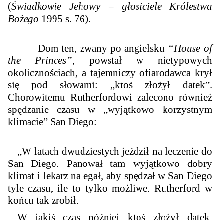
(
Świadkowie Jehowy – głosiciele Królestwa
Bożego
1995 s. 76).
Dom ten, zwany po angielsku
“House of
the Princes”
, powstał w nietypowych
okolicznościach, a tajemniczy ofiarodawca krył
się pod słowami: „ktoś złożył datek”.
Chorowitemu Rutherfordowi zalecono również
spędzanie czasu w „wyjątkowo korzystnym
klimacie” San Diego:
„W latach dwudziestych jeździł na leczenie do
San Diego. Panował tam wyjątkowo dobry
klimat i lekarz nalegał, aby spędzał w San Diego
tyle czasu, ile to tylko możliwe. Rutherford w
końcu tak zrobił.
W jakiś czas później ktoś złożył datek,