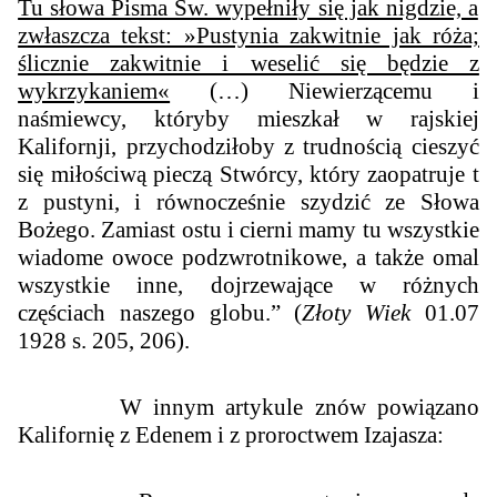
Tu słowa Pisma Św. wypełniły się jak nigdzie, a
zwłaszcza tekst: »Pustynia zakwitnie jak róża;
ślicznie zakwitnie i weselić się będzie z
wykrzykaniem«
(…)
Niewierzącemu i
naśmiewcy, któryby mieszkał w rajskiej
Kalifornji, przychodziłoby z trudnością cieszyć
się miłościwą pieczą Stwórcy, który zaopatruje t
z pustyni, i równocześnie szydzić ze Słowa
Bożego. Zamiast ostu i cierni mamy tu wszystkie
wiadome owoce podzwrotnikowe, a także omal
wszystkie inne, dojrzewające w różnych
częściach naszego globu.
” (
Złoty Wiek
01.07
1928 s. 205, 206).
W innym artykule znów powiązano
Kalifornię z Edenem i z proroctwem Izajasza: