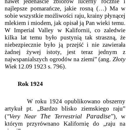
nawet jedenaście zbiorów lucerny rocznie i
najlepsze pomarańcze, jakie rosną (…) Ma w
sobie wszystkie możliwości raju, krainy płynącej
mlekiem i miodem, jak opisał ją Pan wieki temu.
W Imperial Valley w Kalifornii, co zaledwie
kilka lat temu było pustynią tak straszną, że
niebezpiecznie było ją przejść i nie zawierała
żadnej żywej istoty, jest teraz jednym z
najwspanialszych ogrodów na ziemi” (ang.
Złoty
Wiek
12.09 1923 s. 796).
Rok 1924
W roku 1924 opublikowano obszerny
artykuł pt. „Bardzo blisko ziemskiego raju”
The
Terrestrial
Paradise"
(
"Very Near
), w
którym przyrównano Kalifornię do „raju na