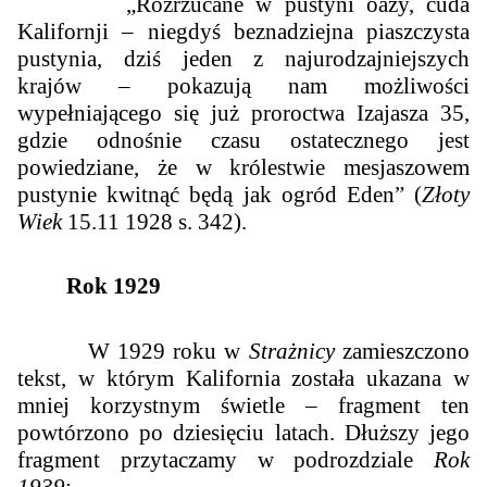
„
Rozrzucane w pustyni oazy, cuda
Kalifornji – niegdyś beznadziejna piaszczysta
pustynia, dziś jeden z najurodzajniejszych
krajów – pokazują nam możliwości
wypełniającego się już proroctwa Izajasza 35,
gdzie odnośnie czasu ostatecznego jest
powiedziane, że w królestwie mesjaszowem
pustynie kwitnąć będą jak ogród Eden
” (
Złoty
Wiek
15.11 1928 s. 342).
Rok 1929
W 1929 roku w
Strażnicy
zamieszczono
tekst, w którym Kalifornia została ukazana w
mniej korzystnym świetle – fragment ten
powtórzono po dziesięciu latach. Dłuższy jego
fragment przytaczamy w podrozdziale
Rok