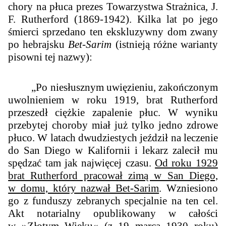
chory na płuca prezes Towarzystwa Strażnica, J.
F. Rutherford (1869-1942). Kilka lat po jego
śmierci sprzedano ten ekskluzywny dom zwany
po hebrajsku
Bet-Sarim
(istnieją różne warianty
pisowni tej nazwy):
„Po niesłusznym uwięzieniu, zakończonym
uwolnieniem w roku 1919, brat Rutherford
przeszedł ciężkie zapalenie płuc. W wyniku
przebytej choroby miał już tylko jedno zdrowe
płuco. W latach dwudziestych jeździł na leczenie
do San Diego w Kalifornii i lekarz zalecił mu
spędzać tam jak najwięcej czasu.
Od roku 1929
brat Rutherford pracował zimą w San Diego,
w domu, który nazwał Bet-Sarim
. Wzniesiono
go z funduszy zebranych specjalnie na ten cel.
Akt notarialny opublikowany w całości
w »Złotym Wieku« (z 19 marca 1930 roku)