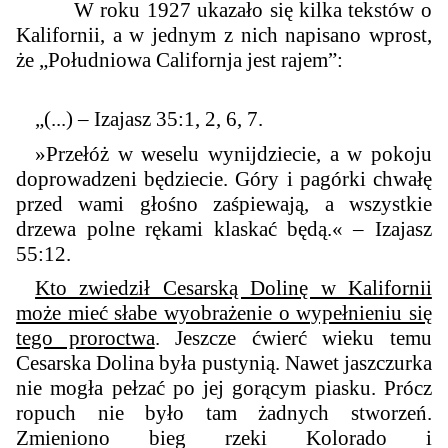
W roku 1927 ukazało się kilka tekstów o
Kalifornii, a w jednym z nich napisano wprost,
że „
Południowa Californja jest rajem
”:
„(...) – Izajasz 35:1, 2, 6, 7.
»Przełóż w weselu wynijdziecie, a w pokoju
doprowadzeni będziecie. Góry i pagórki chwałę
przed wami głośno zaśpiewają, a wszystkie
drzewa polne rękami klaskać będą.« – Izajasz
55:12.
Kto zwiedził Cesarską Dolinę w Kalifornii
może mieć słabe wyobrażenie o wypełnieniu się
tego proroctwa
. Jeszcze ćwierć wieku temu
Cesarska Dolina była pustynią. Nawet jaszczurka
nie mogła pełzać po jej gorącym piasku. Prócz
ropuch nie było tam żadnych stworzeń.
Zmieniono bieg rzeki Kolorado i