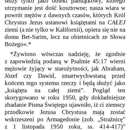
służy tylko jako obiekt pamiątkowy, którego
utrzymanie jest dość kosztowne; nasza wiara w
powrót mężów z dawnych czasów, których Król
Chrystus Jezus ustanowi książętami na
CAŁEJ
ziemi (a nie tylko w Kalifornii), opiera się nie na
domu Bet-Sarim, lecz na obietnicach ze Słowa
Bożego«.*
*
Żywiono wówczas nadzieję, że zgodnie
z zapowiedzią podaną w Psalmie 45:17 wierni
mężowie żyjący w starożytności, jak Abraham,
Józef czy Dawid, zmartwychwstaną przed
końcem tego systemu rzeczy i będą służyć jako
„książęta na całej ziemi”. Pogląd ten
skorygowano w roku 1950, gdy dokładniejsze
zbadanie Pisma Świętego ujawniło, iż ci ziemscy
przodkowie Jezusa Chrystusa mają zostać
wskrzeszeni po Armagedonie (zob. „Strażnicę”
z 1 listopada 1950 roku, ss. 414-417)
”