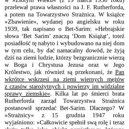
przelewał prawa własności na J. F. Rutherforda,
a potem na Towarzystwo Strażnica.
W książce
»Zbawienie«, wydanej po angielsku w roku
1939, tak napisano o Bet-Sarim: »Hebrajskie
słowa ‘Bet Sarim’ znaczą ‘Dom Książąt’, toteż
posiadłość tę nabyto i wybudowano na niej dom
w tym celu, by dać namacalny dowód, że żyją
dziś na ziemi ludzie, którzy bezgranicznie wierzą
w Boga i Chrystusa Jezusa oraz w Jego
Królestwo, jak również są przekonani, że
Pan
wkrótce wskrzesi na ziemi wiernych mężów
z czasów starożytnych i powierzy im widzialne
sprawy ziemskie«
.
Kilka lat po śmierci brata
Rutherforda zarząd Towarzystwa Strażnica
postanowił sprzedać Bet-Sarim. Dlaczego? W
»Strażnicy« z 15 grudnia 1947 roku
wyjaśniono: »Całkowicie spełnił swą rolę i teraz