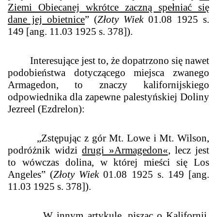
Ziemi Obiecanej wkrótce zaczną spełniać się
dane jej obietnice
” (
Złoty Wiek
01.08 1925 s.
149 [ang. 11.03 1925 s. 378]).
Interesujące jest to, że dopatrzono się nawet
podobieństwa dotyczącego miejsca zwanego
Armagedon, to znaczy kalifornijskiego
odpowiednika dla zapewne palestyńskiej Doliny
Jezreel (Ezdrelon):
„
Zstępując z gór Mt. Lowe i Mt. Wilson,
podróżnik widzi
drugi »Armagedon«
, lecz jest
to wówczas dolina, w której mieści się Los
Angeles
” (
Złoty Wiek
01.08 1925 s. 149 [ang.
11.03 1925 s. 378]).
W innym artykule, pisząc o Kalifornii,