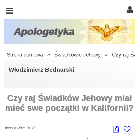
KOŚCIÓŁ
KATOLICKI
TRÓJCA
Apologetyka
ŚWIĘTA
RACJONALISTA
Strona domowa
»
Świadkowie Jehowy
»
Czy raj Świ
ATEIZM
Włodzimierz Bednarski
ŚWIADKOWIE
JEHOWY
Czy raj Świadków Jehowy miał
W
OBRONIE
mieć swe początki w Kalifornii?
WIARY
INNE
dodane: 2026-04-13