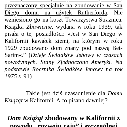
przeznaczony specjalnie na zbudowanie w San
Diego domu na użytek Rutherforda
. Nie
wzniesiono go na koszt Towarzystwa Strażnica.
Książka
Zbawienie
, wydana w roku 1939, tak
pisała o tej posiadłości: »Jest w San Diego w
Kalifornii kawałek ziemi, na którym w roku
1929 zbudowano dom znany pod nazwą Bet-
Sarim«.” (
Dzieje Świadków Jehowy w czasach
nowożytnych. Stany Zjednoczone Ameryki. Na
podstawie Rocznika Świadków Jehowy na rok
1975
s. 91).
Takie jest dziś uzasadnienie dla
Domu
Książąt
w Kalifornii. A co pisano dawniej?
Dom Książąt
zbudowany w Kalifornii z
powodu „rozwoju raju” i szczególnej