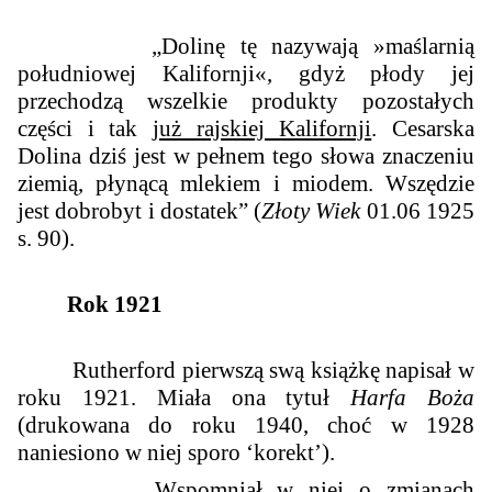
„
Dolinę tę nazywają »maślarnią
południowej Kalifornji«, gdyż płody jej
przechodzą wszelkie produkty pozostałych
części i tak
już rajskiej Kalifornji
. Cesarska
Dolina dziś jest w pełnem tego słowa znaczeniu
ziemią, płynącą mlekiem i miodem. Wszędzie
jest dobrobyt i dostatek
” (
Złoty Wiek
01.06 1925
s. 90).
Rok 1921
Rutherford pierwszą swą książkę napisał w
roku 1921. Miała ona tytuł
Harfa Boża
(drukowana do roku 1940, choć w 1928
naniesiono w niej sporo ‘korekt’).
Wspomniał w niej o zmianach