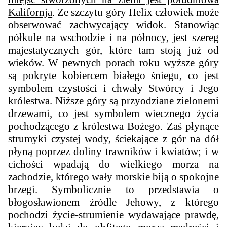
Kalifornja
. Ze szczytu góry Helix człowiek może
obserwować zachwycający widok. Stanowiąc
półkule na wschodzie i na północy, jest szereg
majestatycznych gór, które tam stoją już od
wieków. W pewnych porach roku wyższe góry
są pokryte kobiercem białego śniegu, co jest
symbolem czystości i chwały Stwórcy i Jego
królestwa. Niższe góry są przyodziane zielonemi
drzewami, co jest symbolem wiecznego życia
pochodzącego z królestwa Bożego. Zaś płynące
strumyki czystej wody, ściekające z gór na dół
płyną poprzez doliny trawników i kwiatów; i w
cichości wpadają do wielkiego morza na
zachodzie, którego wały morskie biją o spokojne
brzegi. Symbolicznie to przedstawia o
błogosławionem źródle Jehowy, z którego
pochodzi życie-strumienie wydawające prawdę,