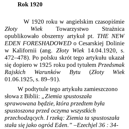
Rok 1920
W 1920 roku w angielskim czasopiśmie
Złoty Wiek
Towarzystwo Strażnica
opublikowało obszerny artykuł pt.
THE NEW
EDEN FORESHADOWED
o Cesarskiej Dolinie
w Kalifornii (ang.
Złoty Wiek
14.04.1920, s.
472–478). Po polsku skrót tego artykułu ukazał
się dopiero w 1925 roku pod tytułem
Przedsmak
Rajskich Warunków Bytu
(
Złoty Wiek
01.06.1925, s. 89–91).
W podtytule tego artykułu zamieszczono
słowa z Biblii:
„Ziemia spustoszała
sprawowana będzie, która przedtem była
spustoszona przed oczyma wszystkich
przechodzących. I rzeką: Ziemia ta spustoszała
stała się jako ogród Eden.”
–
Ezechjel 36 : 34-