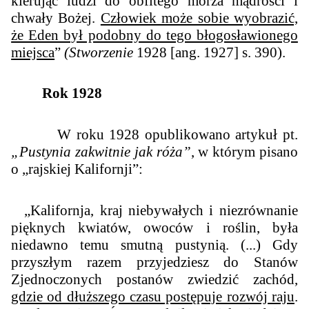
kierując ludzi do obfitego morza mądrości i
chwały Bożej.
Człowiek może sobie wyobrazić,
że Eden był podobny do tego błogosławionego
miejsca
”
(Stworzenie
1928 [ang. 1927] s. 390).
Rok 1928
W roku 1928 opublikowano artykuł pt.
„Pustynia zakwitnie jak róża”
, w którym pisano
o „
rajskiej Kalifornji
”:
„Kalifornja, kraj niebywałych i niezrównanie
pięknych kwiatów, owoców i roślin, była
niedawno temu smutną pustynią. (...) Gdy
przyszłym razem przyjedziesz do Stanów
Zjednoczonych postanów zwiedzić zachód,
gdzie od dłuższego czasu postępuje rozwój raju
.