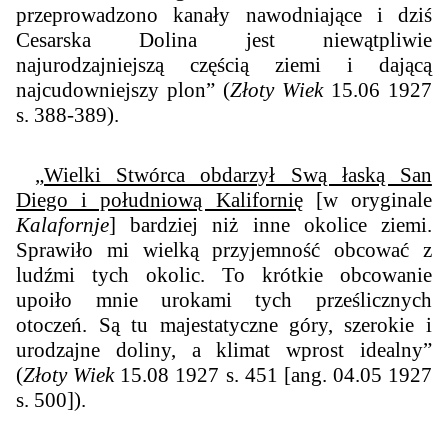
przeprowadzono kanały nawodniające i dziś
Cesarska Dolina jest niewątpliwie
najurodzajniejszą częścią ziemi i dającą
najcudowniejszy plon” (
Złoty Wiek
15.06 1927
s. 388-389).
„
Wielki Stwórca obdarzył Swą łaską San
Diego i południową Kalifornię
[w oryginale
Kalafornje
] bardziej niż inne okolice ziemi.
Sprawiło mi wielką przyjemność obcować z
ludźmi tych okolic. To krótkie obcowanie
upoiło mnie urokami tych prześlicznych
otoczeń. Są tu majestatyczne góry, szerokie i
urodzajne doliny, a klimat wprost idealny”
(
Złoty Wiek
15.08 1927 s. 451 [ang. 04.05 1927
s. 500]).