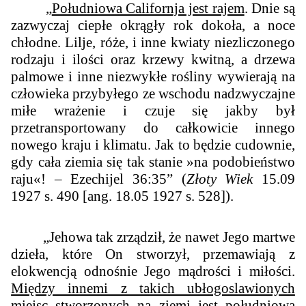
„
Południowa Californja jest rajem
. Dnie są
zazwyczaj ciepłe okrągły rok dokoła, a noce
chłodne. Lilje, róże, i inne kwiaty niezliczonego
rodzaju i ilości oraz krzewy kwitną, a drzewa
palmowe i inne niezwykłe rośliny wywierają na
człowieka przybyłego ze wschodu nadzwyczajne
miłe wrażenie i czuje się jakby był
przetransportowany do całkowicie innego
nowego kraju i klimatu. Jak to będzie cudownie,
gdy cała ziemia się tak stanie »na podobieństwo
raju«! – Ezechijel 36:35
” (
Złoty Wiek
15.09
1927 s. 490 [ang. 18.05 1927 s. 528]).
„
Jehowa tak zrządził, że nawet Jego martwe
dzieła, które On stworzył, przemawiają z
elokwencją odnośnie Jego mądrości i miłości.
Między innemi z takich ubłogoslawionych
miejsc stworzonych na ziemi jest południowa