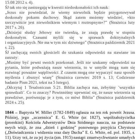
15.08 2012 s. 4).
ŚJ tak oto się zastrzegają w kwestii niedoskonałości ich nauk:
„Jezus nie powiedział, że wierny niewolnik będzie przygotowywał
doskonały pokarm duchowy. Skąd zatem możemy wiedzieć, »kto
rzeczywiście jest niewolnikiem wiernym i roztropnym«?” (Strażnica luty
2017 s. 26).
„Dzisiejsi słudzy Jehowy nie twierdzą, że znają prawdę w stopniu
doskonałym. Czasami mylili się w sprawach doktrynalnych
i organizacyjnych. Nie ma w tym nic dziwnego” (Strażnica październik 2021
s. 22).
ŚJ zachęcają swoich głosicieli do szukania odpowiedzi na stawiane im
zarzuty:
„Musimy być pewni swoich przekonań. Jeśli nie szukamy odpowiedzi na
pytania, które podważają nasze wierzenia, to w umyśle mogą nam się
rozwinąć poważne wątpliwości. Z czasem mogą one wypaczyć nasz sposób
myślenia i zburzyć wiarę” (Strażnica czerwiec 2019 s. 13; Codzienne
badanie Pism 2021, tekst na 5 lutego).
„Odczytaj 1 Tesaloniczan 5:21. Biblia zachęca nas, żebyśmy ‛wszystko
sprawdzali’. Co to znaczy? Powinniśmy upewniać się, że nasze wierzenia są
prawdziwe, porównując je z tym, co mówi Biblia” (Strażnica październik
2024 s. 25).
1844 –
Baptysta W. Miller (1782-1849) ogłasza na ten rok powrót Jezusa.
Później, jego „uczennica” E. G. White (ur. 1827), współzałożycielka
(prorokini) Kościoła Adwentystów Dnia Siódmego naucza, na podstawie
swych wizji, że zna „dzień i godzinę” ponownego przyjścia Chrystusa
(„Doświadczenia i widzenia oraz dary Ducha” E. G. White, ed. pol. 1935, s.
11). Uczy też, że za jej życia (zm. 1915) nastąpi zmartwychwstanie umarłych