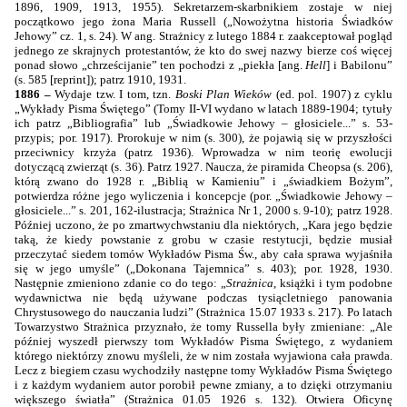
1896, 1909, 1913, 1955). Sekretarzem-skarbnikiem zostaje w niej
początkowo jego żona Maria Russell („Nowożytna historia Świadków
Jehowy” cz. 1, s. 24). W ang. Strażnicy z lutego 1884 r. zaakceptował pogląd
jednego ze skrajnych protestantów, że kto do swej nazwy bierze coś więcej
ponad słowo „chrześcijanie” ten pochodzi z „piekła [ang.
Hell
] i Babilonu”
(s. 585 [reprint]); patrz 1910, 1931.
1886 –
Wydaje tzw. I tom, tzn.
Boski Plan Wieków
(ed. pol. 1907) z cyklu
„Wykłady Pisma Świętego” (Tomy II-VI wydano w latach 1889-1904; tytuły
ich patrz „Bibliografia” lub „Świadkowie Jehowy – głosiciele...” s. 53-
przypis; por. 1917). Prorokuje w nim (s. 300), że pojawią się w przyszłości
przeciwnicy krzyża (patrz 1936). Wprowadza w nim teorię ewolucji
dotyczącą zwierząt (s. 36). Patrz 1927. Naucza, że piramida Cheopsa (s. 206),
którą zwano do 1928 r. „Biblią w Kamieniu” i „świadkiem Bożym”,
potwierdza różne jego wyliczenia i koncepcje (por. „Świadkowie Jehowy –
głosiciele...” s. 201, 162-ilustracja; Strażnica Nr 1, 2000 s. 9-10); patrz 1928.
Później uczono, że po zmartwychwstaniu dla niektórych, „Kara jego będzie
taką, że kiedy powstanie z grobu w czasie restytucji, będzie musiał
przeczytać siedem tomów Wykładów Pisma Św., aby cała sprawa wyjaśniła
się w jego umyśle” („Dokonana Tajemnica” s. 403); por. 1928, 1930.
Następnie zmieniono zdanie co do tego: „
Strażnica
, książki i tym podobne
wydawnictwa nie będą używane podczas tysiącletniego panowania
Chrystusowego do nauczania ludzi” (Strażnica 15.07 1933 s. 217). Po latach
Towarzystwo Strażnica przyznało, że tomy Russella były zmieniane: „Ale
później wyszedł pierwszy tom Wykładów Pisma Świętego, z wydaniem
którego niektórzy znowu myśleli, że w nim została wyjawiona cała prawda.
Lecz z biegiem czasu wychodziły następne tomy Wykładów Pisma Świętego
i z każdym wydaniem autor porobił pewne zmiany, a to dzięki otrzymaniu
większego światła” (Strażnica 01.05 1926 s. 132).
Otwiera Oficynę