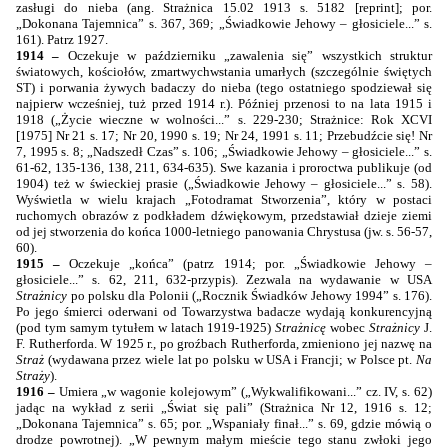
zasługi do nieba (ang. Strażnica 15.02 1913 s. 5182 [reprint]; por.
„Dokonana Tajemnica” s. 367, 369; „Świadkowie Jehowy – głosiciele...” s.
161). Patrz 1927.
1914 –
Oczekuje w październiku „zawalenia się” wszystkich struktur
światowych, kościołów, zmartwychwstania umarłych (szczególnie świętych
ST) i porwania żywych badaczy do nieba (tego ostatniego spodziewał się
najpierw wcześniej, tuż przed 1914 r.). Później przenosi to na lata 1915 i
1918 („Życie wieczne w wolności...” s. 229-230; Strażnice: Rok XCVI
[1975] Nr 21 s. 17; Nr 20, 1990 s. 19; Nr 24, 1991 s. 11; Przebudźcie się! Nr
7, 1995 s. 8; „Nadszedł Czas” s. 106; „Świadkowie Jehowy – głosiciele...” s.
61-62, 135-136, 138, 211, 634-635). Swe kazania i proroctwa publikuje (od
1904) też w świeckiej prasie („Świadkowie Jehowy – głosiciele...” s. 58).
Wyświetla w wielu krajach „Fotodramat Stworzenia”, który w postaci
ruchomych obrazów z podkładem dźwiękowym, przedstawiał dzieje ziemi
od jej stworzenia do końca 1000-letniego panowania Chrystusa (jw. s. 56-57,
60).
1915 –
Oczekuje „końca” (patrz 1914; por. „Świadkowie Jehowy –
głosiciele...” s. 62, 211, 632-przypis). Zezwala na wydawanie w USA
Strażnicy
po polsku dla Polonii („Rocznik Świadków Jehowy
1994”
s. 176).
Po jego śmierci oderwani od Towarzystwa badacze wydają konkurencyjną
(pod tym samym tytułem w latach 1919-1925)
Strażnicę
wobec
Strażnicy
J.
F. Rutherforda. W 1925 r., po groźbach Rutherforda, zmieniono jej nazwę na
Straż
(wydawana przez wiele lat po polsku w USA i Francji; w Polsce pt.
Na
Straży
).
1916 –
Umiera „w wagonie kolejowym” („Wykwalifikowani...” cz. IV, s. 62)
jadąc na wykład z serii „Świat się pali” (Strażnica Nr 12, 1916 s. 12;
„Dokonana Tajemnica” s. 65; por. „Wspaniały finał...” s. 69, gdzie mówią o
drodze powrotnej). „W pewnym małym mieście tego stanu zwłoki jego