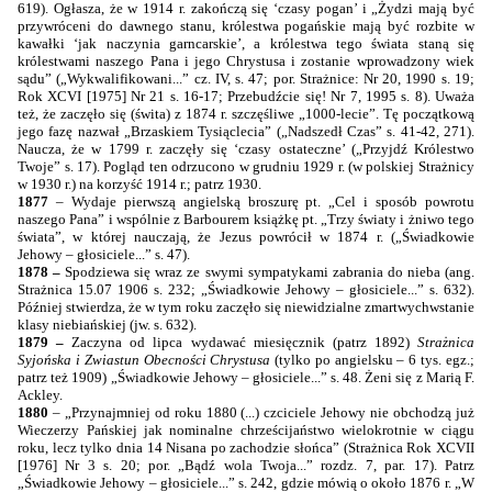
619). Ogłasza, że w 1914 r. zakończą się ‘czasy pogan’ i „Żydzi mają być
przywróceni do dawnego stanu, królestwa pogańskie mają być rozbite w
kawałki ‘jak naczynia garncarskie’, a królestwa tego świata staną się
królestwami naszego Pana i jego Chrystusa i zostanie wprowadzony wiek
sądu” („Wykwalifikowani...” cz. IV, s. 47; por. Strażnice: Nr 20, 1990 s. 19;
Rok XCVI [1975] Nr 21 s. 16-17; Przebudźcie się! Nr 7, 1995 s. 8). Uważa
też, że zaczęło się (świta) z 1874 r. szczęśliwe „1000-lecie”. Tę początkową
jego fazę nazwał „Brzaskiem Tysiąclecia” („Nadszedł Czas” s. 41-42, 271).
Naucza, że w 1799 r. zaczęły się ‘czasy ostateczne’ („Przyjdź Królestwo
Twoje” s. 17). Pogląd ten odrzucono w grudniu 1929 r. (w polskiej Strażnicy
w 1930 r.) na korzyść 1914 r.; patrz 1930.
1877
– Wydaje pierwszą angielską broszurę pt. „Cel i sposób powrotu
naszego Pana” i wspólnie z Barbourem książkę pt. „Trzy światy i żniwo tego
świata”, w której nauczają, że Jezus powrócił w 1874 r. („Świadkowie
Jehowy – głosiciele...” s. 47).
1878 –
Spodziewa się wraz ze swymi sympatykami zabrania do nieba (ang.
Strażnica 15.07 1906 s. 232; „Świadkowie Jehowy – głosiciele...” s. 632).
Później stwierdza, że w tym roku zaczęło się niewidzialne zmartwychwstanie
klasy niebiańskiej (jw. s. 632).
1879 –
Zaczyna od lipca wydawać miesięcznik (patrz 1892)
Strażnica
Syjońska i Zwiastun Obecności Chrystusa
(tylko po angielsku – 6 tys. egz.;
patrz też 1909) „Świadkowie Jehowy – głosiciele...” s. 48. Żeni się z Marią F.
Ackley.
1880
– „Przynajmniej od roku 1880 (...) czciciele Jehowy nie obchodzą już
Wieczerzy Pańskiej jak nominalne chrześcijaństwo wielokrotnie w ciągu
roku, lecz tylko dnia 14 Nisana po zachodzie słońca” (Strażnica Rok XCVII
[1976] Nr 3 s. 20; por. „Bądź wola Twoja...” rozdz. 7, par. 17). Patrz
„Świadkowie Jehowy – głosiciele...” s. 242, gdzie mówią o około 1876 r. „W