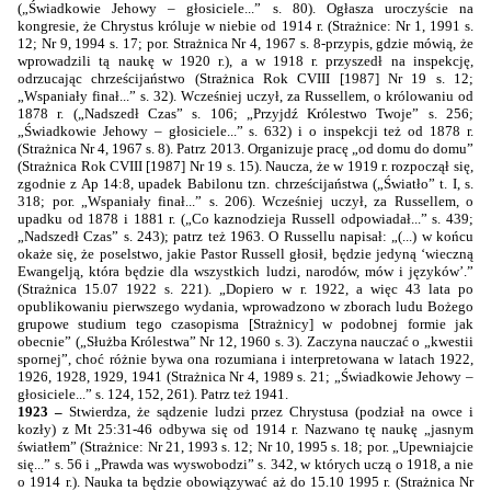
(„Świadkowie Jehowy – głosiciele...” s. 80). Ogłasza uroczyście na
kongresie, że Chrystus króluje w niebie od 1914 r. (Strażnice: Nr 1, 1991 s.
12; Nr 9, 1994 s. 17; por. Strażnica Nr 4, 1967 s. 8-przypis, gdzie mówią, że
wprowadzili tą naukę w 1920 r.), a w 1918 r. przyszedł na inspekcję,
odrzucając chrześcijaństwo (Strażnica Rok CVIII [1987] Nr 19 s. 12;
„Wspaniały finał...” s. 32). Wcześniej uczył, za Russellem, o królowaniu od
1878 r. („Nadszedł Czas” s. 106; „Przyjdź Królestwo Twoje” s. 256;
„Świadkowie Jehowy – głosiciele...” s. 632) i o inspekcji też od 1878 r.
(Strażnica Nr 4, 1967 s. 8). Patrz 2013. Organizuje pracę „od domu do domu”
(Strażnica Rok CVIII [1987] Nr 19 s. 15). Naucza, że w 1919 r. rozpoczął się,
zgodnie z Ap 14:8, upadek Babilonu tzn. chrześcijaństwa („Światło” t. I, s.
318; por. „Wspaniały finał...” s. 206). Wcześniej uczył, za Russellem, o
upadku od 1878 i 1881 r. („Co kaznodzieja Russell odpowiadał...” s. 439;
„Nadszedł Czas” s. 243); patrz też 1963. O Russellu napisał: „(...) w końcu
okaże się, że poselstwo, jakie Pastor Russell głosił, będzie jedyną ‘wieczną
Ewangelją, która będzie dla wszystkich ludzi, narodów, mów i języków’.”
(Strażnica 15.07 1922 s. 221). „Dopiero w r.
1922, a
więc 43 lata po
opublikowaniu pierwszego wydania, wprowadzono w zborach ludu Bożego
grupowe studium tego czasopisma [Strażnicy] w podobnej formie jak
obecnie” („Służba Królestwa” Nr 12, 1960 s. 3). Zaczyna nauczać o „kwestii
spornej”, choć różnie bywa ona rozumiana i interpretowana w latach 1922,
1926, 1928, 1929, 1941 (Strażnica Nr 4, 1989 s. 21; „Świadkowie Jehowy –
głosiciele...” s. 124, 152, 261). Patrz też 1941.
1923 –
Stwierdza, że sądzenie ludzi przez Chrystusa (podział na owce i
kozły) z Mt 25:31-46 odbywa się od 1914 r. Nazwano tę naukę „jasnym
światłem” (Strażnice: Nr 21, 1993 s. 12; Nr 10, 1995 s. 18; por. „Upewniajcie
się...” s. 56 i „Prawda was wyswobodzi” s. 342, w których uczą o
1918, a
nie
o 1914 r.). Nauka ta będzie obowiązywać aż do 15.10 1995 r. (Strażnica Nr