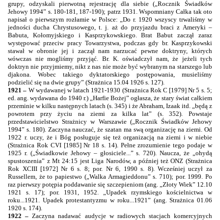
grupy, odzyskali pierwotną rejestrację dla siebie („Rocznik Świadków
Jehowy
1994”
s. 180-181, 187-190); patrz 1931. Wspomniany Całka tak oto
napisał o pierwszym rozłamie w Polsce: „Do r. 1920 wszyscy trwaliśmy w
jedności ducha Chrystusowego, t. j. aż do przyjazdu braci z Ameryki –
Babuta, Kołomyjskiego i Kasprzykowskiego. Brat Babut zaczął zaraz
występować przeciw pracy Towarzystwa, podczas gdy br. Kasprzykowski
stawał w obronie jej i zaczął nam narzucać pewne doktryny, których
wówczas nie mogliśmy przyjąć. Br. K. oświadczył nam, że jeżeli tych
doktryn nie przyjmiemy, nikt z nas nie może być wybranym na starszego lub
djakona. Wobec takiego dyktatorskiego postępowania, musieliśmy
podzielić się na dwie grupy” (Strażnica 15.04 1926 s. 127).
1921 –
W wydawanej w latach 1921-1930 (Strażnica Rok C [1979] Nr 5 s. 5;
ed. ang. wydawana do 1940 r.) „Harfie Bożej” ogłasza, że stary świat całkiem
przeminie w kilku następnych latach (s. 345) i że Abraham, Izaak itd. „będą z
powrotem przy życiu na ziemi za kilka lat” (s. 352). Powstaje
przedstawicielstwo Strażnicy w Warszawie („Rocznik Świadków Jehowy
1994”
s. 180). Zaczyna nauczać, że szatan ma swą organizację na ziemi. Od
1922 r. uczy, że i Bóg posługuje się też organizacją na ziemi i w niebie
(Strażnica Rok CVI [1985] Nr 18 s. 14). Pełne zrozumienie tego podaje w
1925 r. („Świadkowie Jehowy – głosiciele...” s. 720). Naucza, że „ohydą
spustoszenia” z Mt 24:15 jest Liga Narodów, a później też ONZ (Strażnica
Rok XCIII [1972] Nr 6 s. 8; por. Nr 6, 1990 s. 8). Wcześniej uczył za
Russellem, że to papiestwo („Walka Armagieddonu” s. 710); por. 1999. Po
raz pierwszy potępia poddawanie się szczepieniom (ang. „Złoty Wiek” 12.10
1921 s. 17); por. 1931, 1952. „Upadek rzymskiego kościelnictwa w
roku...1921. Upadek protestantyzmu w roku...1921” (ang. Strażnica 01.06
1920 s. 174).
1922 –
Zaczyna nadawać audycje w radiowych stacjach komercyjnych