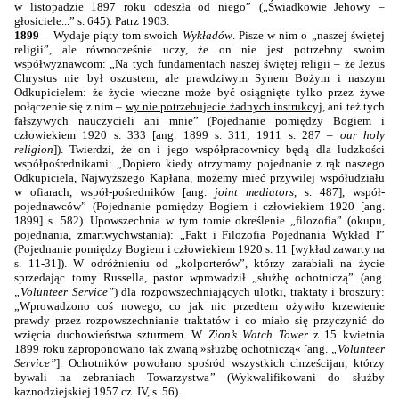
w listopadzie 1897 roku odeszła od niego” („Świadkowie Jehowy –
głosiciele...” s. 645). Patrz 1903.
1899 –
Wydaje piąty tom swoich
Wykładów
. Pisze w nim o „naszej świętej
religii”, ale równocześnie uczy, że on nie jest potrzebny swoim
współwyznawcom: „Na tych fundamentach
naszej świętej religii
– że Jezus
Chrystus nie był oszustem, ale prawdziwym Synem Bożym i naszym
Odkupicielem: że życie wieczne może być osiągnięte tylko przez żywe
połączenie się z nim –
wy nie potrzebujecie żadnych instrukcyj
, ani też tych
fałszywych nauczycieli
ani mnie
” (Pojednanie pomiędzy Bogiem i
człowiekiem 1920 s. 333 [ang. 1899 s. 311; 1911 s. 287 –
our holy
religion
]). Twierdzi, że on i jego współpracownicy będą dla ludzkości
współpośrednikami: „Dopiero kiedy otrzymamy pojednanie z rąk naszego
Odkupiciela, Najwyższego Kapłana, możemy mieć przywilej współudziału
w ofiarach, współ-pośredników [ang.
joint mediators
, s. 487], współ-
pojednawców” (Pojednanie pomiędzy Bogiem i człowiekiem 1920 [ang.
1899] s. 582). Upowszechnia w tym tomie określenie „filozofia” (okupu,
pojednania, zmartwychwstania): „Fakt i Filozofia Pojednania Wykład I”
(Pojednanie pomiędzy Bogiem i człowiekiem 1920 s. 11 [wykład zawarty na
s. 11-31]).
W odróżnieniu od „kolporterów”, którzy zarabiali na życie
sprzedając tomy Russella, pastor wprowadził „służbę ochotniczą” (
ang.
„
Volunteer Service
”
) dla rozpowszechniających ulotki, traktaty i broszury:
„
Wprowadzono coś nowego, co jak nic przedtem ożywiło krzewienie
prawdy przez rozpowszechnianie traktatów i co miało się przyczynić do
wzięcia duchowieństwa szturmem. W
Zion’s Watch Tower
z 15 kwietnia
1899 roku zaproponowano tak zwaną »służbę ochotniczą« [ang.
„
Volunteer
Service
”
]. Ochotników powołano spośród wszystkich chrześcijan, którzy
bywali na zebraniach Towarzystwa
” (
Wykwalifikowani do służby
kaznodziejskiej 1957 cz. IV,
s. 56).