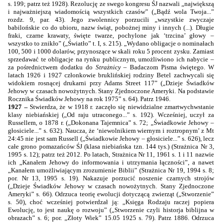
s. 199; patrz też 1928). Rezolucję ze swego kongresu ŚJ nazwali „największą
i najważniejszą wiadomością wszystkich czasów” („Bądź wola Twoja...”
rozdz. 9, par. 43). Jego zwolennicy porzucili „wszystkie zwyczaje
babilońskie co do ubioru, nazw świąt, pobożnej miny i innych (...). Długie
fraki, czarne krawaty, święte twarze, pochylone jak ‘trzcina’ głowy –
wszystko to znikło” („Światło” t. I, s. 215). „Wydano obligacje o nominałach
100, 500 i 1000 dolarów, przynoszące w skali roku 5 procent zysku. Zamiast
sprzedawać te obligacje na rynku publicznym, umożliwiono ich nabycie –
za pośrednictwem dodatku do
Strażnicy
– Badaczom Pisma świętego. W
latach 1926 i 1927 członkowie bruklińskiej rodziny Betel zachwycali się
widokiem rosnącej drukarni przy Adams Street
117”
(„Dzieje Świadków
Jehowy w czasach nowożytnych. Stany Zjednoczone Ameryki. Na podstawie
Rocznika Świadków Jehowy na rok
1975”
s. 64). Patrz 1946.
1927 –
Stwierdza, że w 1918 r. zaczęło się niewidzialne zmartwychwstanie
klasy niebiańskiej („Od raju utraconego...” s. 192). Wcześniej, uczył za
Russellem, o 1878 r. („Dokonana Tajemnica” s. 72; „Świadkowie Jehowy –
głosiciele...” s. 632). Naucza, że ‘niewolnikiem wiernym i roztropnym’ z Mt
24:45 nie jest sam Russell („Świadkowie Jehowy – głosiciele...” s. 626), lecz
całe grono pomazańców ŚJ (klasa niebiańska tzn. 144 tys.) (Strażnica Nr 3,
1995 s. 12); patrz też 2012. Po latach, Strażnica Nr 11, 1961 s. 1 i 11 nazwie
ich „Kanałem Jehowy do informowania i utrzymania łączności”, a nawet
„Kanałem umożliwiającym zrozumienie Biblii” (Strażnica Nr 19, 1994 s. 8;
por. Nr 13, 1995 s. 19). Nakazuje porzucić noszenie czarnych strojów
(„Dzieje Świadków Jehowy w czasach nowożytnych. Stany Zjednoczone
Ameryki” s. 66). Odrzuca teorię ewolucji dotyczącą zwierząt („Stworzenie”
s. 50), choć wcześniej potwierdzał ją: „Księga Rodzaju raczej popiera
Ewolucję, to jest naukę o rozwoju” („Stworzenie czyli historja biblijna w
obrazach” s. 6; por. „Złoty Wiek” 15.05 1925 s. 79). Patrz 1886. Odrzuca