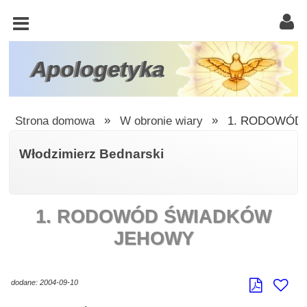
KOŚCIÓŁ
KATOLICKI
TRÓJCA
Apologetyka
ŚWIĘTA
RACJONALISTA
Strona domowa
»
W obronie wiary
»
1. RODOWÓD
ATEIZM
Włodzimierz Bednarski
ŚWIADKOWIE
JEHOWY
1. RODOWÓD ŚWIADKÓW
W
OBRONIE
JEHOWY
WIARY
INNE
dodane: 2004-09-10