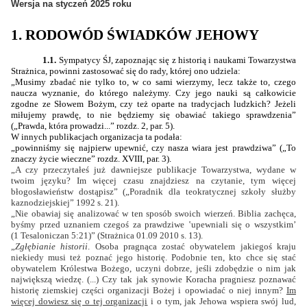
Wersja na styczeń 2025 roku
1. RODOWÓD ŚWIADKÓW JEHOWY
1.1.
Sympatycy ŚJ, zapoznając się z historią i naukami Towarzystwa
Strażnica, powinni zastosować się do rady, której ono udziela:
„Musimy zbadać nie tylko to, w co sami wierzymy, lecz także to, czego
naucza wyznanie, do którego należymy. Czy jego nauki są całkowicie
zgodne ze Słowem Bożym, czy też oparte na tradycjach ludzkich? Jeżeli
miłujemy prawdę, to nie będziemy się obawiać takiego sprawdzenia”
(„Prawda, która prowadzi...” rozdz. 2, par. 5).
W innych publikacjach organizacja ta podała:
„powinniśmy się najpierw upewnić, czy nasza wiara jest prawdziwa” („To
znaczy życie wieczne” rozdz. XVIII, par. 3).
„
A czy przeczytałeś już dawniejsze publikacje Towarzystwa, wydane w
twoim języku? Im więcej czasu znajdziesz na czytanie, tym więcej
błogosławieństw dostąpisz
” („Poradnik dla teokratycznej szkoły służby
kaznodziejskiej” 1992 s. 21).
„Nie obawiaj się analizować w ten sposób swoich wierzeń. Biblia zachęca,
byśmy przed uznaniem czegoś za prawdziwe ‛upewniali się o wszystkim’
(1 Tesaloniczan 5:21)” (Strażnica 01.09 2010 s. 13).
„
Zgłębianie historii
. Osoba pragnąca zostać obywatelem jakiegoś kraju
niekiedy musi też poznać jego historię. Podobnie ten, kto chce się stać
obywatelem Królestwa Bożego, uczyni dobrze, jeśli zdobędzie o nim jak
największą wiedzę. (...) Czy tak jak synowie Koracha pragniesz poznawać
historię ziemskiej części organizacji Bożej i opowiadać o niej innym?
Im
więcej dowiesz się o tej organizacji
i o tym, jak Jehowa wspiera swój lud,