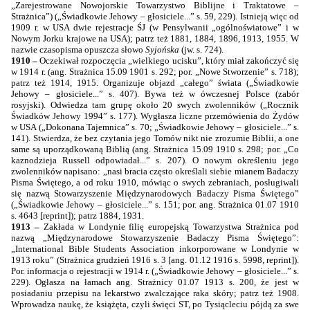
„Zarejestrowane Nowojorskie Towarzystwo Biblijne i Traktatowe –
Strażnica”) („Świadkowie Jehowy – głosiciele...” s. 59, 229). Istnieją więc od
1909 r. w USA dwie rejestracje ŚJ (w Pensylwanii „ogólnoświatowe” i w
Nowym Jorku krajowe na USA); patrz też 1881, 1884, 1896, 1913, 1955. W
nazwie czasopisma opuszcza słowo
Syjońska
(jw. s. 724).
1910 –
Oczekiwał rozpoczęcia „wielkiego ucisku”, który miał zakończyć się
w 1914 r. (ang. Strażnica 15.09 1901 s. 292; por. „Nowe Stworzenie” s. 718);
patrz też 1914, 1915. Organizuje objazd „całego” świata („Świadkowie
Jehowy – głosiciele...” s. 407). Bywa też w ówczesnej Polsce (zabór
rosyjski). Odwiedza tam grupę około 20 swych zwolenników („Rocznik
Świadków Jehowy
1994”
s. 177). Wygłasza liczne przemówienia do Żydów
w USA („Dokonana Tajemnica” s. 70; „Świadkowie Jehowy – głosiciele...” s.
141). Stwierdza, że bez czytania jego Tomów nikt nie zrozumie Biblii, a one
same są uporządkowaną Biblią (ang. Strażnica 15.09 1910 s. 298; por. „Co
kaznodzieja Russell odpowiadał...” s. 207). O nowym określeniu jego
zwolenników napisano: „nasi bracia często określali siebie mianem Badaczy
Pisma Świętego, a od roku 1910, mówiąc o swych zebraniach, posługiwali
się nazwą Stowarzyszenie Międzynarodowych Badaczy Pisma Świętego”
(„Świadkowie Jehowy – głosiciele...” s. 151; por. ang. Strażnica 01.07 1910
s. 4643 [reprint]); patrz 1884, 1931.
1913 –
Zakłada w Londynie filię europejską Towarzystwa Strażnica pod
nazwą „Międzynarodowe Stowarzyszenie Badaczy Pisma Świętego”:
„International Bible Students Association inkorporowane w Londynie w
1913 roku” (Strażnica grudzień 1916 s. 3 [ang. 01.12 1916 s. 5998, reprint]).
Por. informacja o rejestracji w 1914 r. („Świadkowie Jehowy – głosiciele...” s.
229). Ogłasza na łamach ang. Strażnicy 01.07 1913 s. 200, że jest w
posiadaniu przepisu na lekarstwo zwalczające raka skóry; patrz też 1908.
Wprowadza naukę, że książęta, czyli święci ST, po Tysiącleciu pójdą za swe