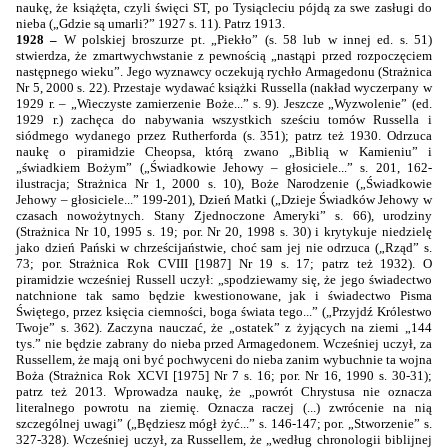
naukę, że książęta, czyli święci ST, po Tysiącleciu pójdą za swe zasługi do
nieba („Gdzie są umarli?” 1927 s. 11). Patrz 1913.
1928 –
W polskiej broszurze pt. „Piekło” (s. 58 lub w innej ed. s. 51)
stwierdza, że zmartwychwstanie z pewnością „nastąpi przed rozpoczęciem
następnego wieku”. Jego wyznawcy oczekują rychło Armagedonu (Strażnica
Nr 5, 2000 s. 22). Przestaje wydawać książki Russella (nakład wyczerpany w
1929 r. – „Wieczyste zamierzenie Boże...” s. 9). Jeszcze „Wyzwolenie” (ed.
1929 r.) zachęca do nabywania wszystkich sześciu tomów Russella i
siódmego wydanego przez Rutherforda (s. 351); patrz też 1930. Odrzuca
naukę o piramidzie Cheopsa, którą zwano „Biblią w Kamieniu” i
„świadkiem Bożym” („Świadkowie Jehowy – głosiciele...” s. 201, 162-
ilustracja; Strażnica Nr 1, 2000 s. 10), Boże Narodzenie („Świadkowie
Jehowy – głosiciele...” 199-201), Dzień Matki („Dzieje Świadków Jehowy w
czasach nowożytnych. Stany Zjednoczone Ameryki” s. 66), urodziny
(Strażnica Nr 10, 1995 s. 19; por. Nr 20, 1998 s. 30) i krytykuje niedzielę
jako dzień Pański w chrześcijaństwie, choć sam jej nie odrzuca („Rząd” s.
73; por. Strażnica Rok CVIII [1987] Nr 19 s. 17; patrz też 1932). O
piramidzie wcześniej Russell uczył: „spodziewamy się, że jego świadectwo
natchnione tak samo będzie kwestionowane, jak i świadectwo Pisma
Świętego, przez księcia ciemności, boga świata tego...” („Przyjdź Królestwo
Twoje” s. 362). Zaczyna nauczać, że „ostatek” z żyjących na ziemi „144
tys.” nie będzie zabrany do nieba przed Armagedonem. Wcześniej uczył, za
Russellem, że mają oni być pochwyceni do nieba zanim wybuchnie ta wojna
Boża (Strażnica Rok XCVI [1975] Nr 7 s. 16; por. Nr 16, 1990 s. 30-31);
patrz też 2013. Wprowadza naukę, że „powrót Chrystusa nie oznacza
literalnego powrotu na ziemię. Oznacza raczej (...) zwrócenie na nią
szczególnej uwagi” („Będziesz mógł żyć...” s. 146-147; por. „Stworzenie” s.
327-328). Wcześniej uczył, za Russellem, że „według chronologii biblijnej