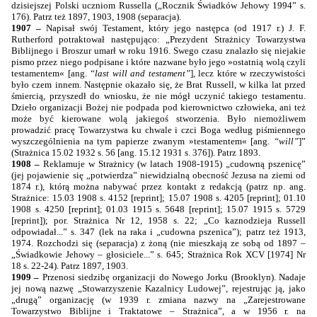
dzisiejszej Polski uczniom Russella („Rocznik Świadków Jehowy
1994”
s.
176). Patrz też 1897, 1903, 1908 (separacja).
1907 –
Napisał swój Testament, który jego następca (od 1917 r.) J. F.
Rutherford potraktował następująco: „Prezydent Strażnicy Towarzystwa
Biblijnego i Broszur umarł w roku 1916. Swego czasu znalazło się niejakie
pismo przez niego podpisane i które nazwane było jego »ostatnią wolą czyli
testamentem« [ang.
“last will and testament”
], lecz które w rzeczywistości
było czem innem. Następnie okazało się, że Brat Russell, w kilka lat przed
śmiercią, przyszedł do wniosku, że nie mógł uczynić takiego testamentu.
Dzieło organizacji Bożej nie podpada pod kierownictwo człowieka, ani też
może być kierowane wolą jakiegoś stworzenia. Było niemożliwem
prowadzić pracę Towarzystwa ku chwale i czci Boga według piśmiennego
wyszczególnienia na tym papierze zwanym »testamentem« [ang.
“will”
]”
(Strażnica 15.02 1932 s. 56 [ang. 15.12 1931 s. 376]). Patrz 1893.
1908 –
Reklamuje w Strażnicy (w latach 1908-1915) „cudowną pszenicę”
(jej pojawienie się „potwierdza” niewidzialną obecność Jezusa na ziemi od
1874 r.), którą można nabywać przez kontakt z redakcją (patrz np. ang.
Strażnice: 15.03 1908 s. 4152 [reprint]; 15.07 1908 s. 4205 [reprint]; 01.10
1908 s. 4250 [reprint]; 01.03 1915 s. 5648 [reprint]; 15.07 1915 s. 5729
[reprint]); por. Strażnica Nr 12, 1958 s. 22; „Co kaznodzieja Russell
odpowiadał...” s. 347 (lek na raka i „cudowna pszenica”); patrz też 1913,
1974. Rozchodzi się (separacja) z żoną (nie mieszkają ze sobą od 1897 –
„Świadkowie Jehowy – głosiciele...” s. 645; Strażnica Rok XCV [1974] Nr
18 s. 22-24). Patrz 1897, 1903.
1909 –
Przenosi siedzibę organizacji do Nowego Jorku (Brooklyn). Nadaje
jej nową nazwę „Stowarzyszenie Kazalnicy Ludowej”, rejestrując ją, jako
„drugą” organizację (w 1939 r. zmiana nazwy na „Zarejestrowane
Towarzystwo Biblijne i Traktatowe – Strażnica”, a w 1956 r. na