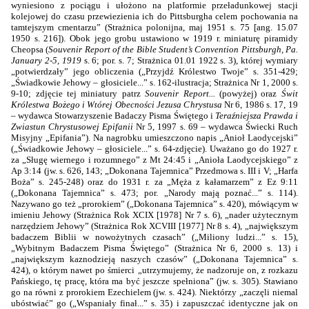
wyniesiono z pociągu i ułożono na platformie przeładunkowej stacji
kolejowej
do czasu przewiezienia ich do Pittsburgha celem pochowania na
tamtejszym cmentarzu” (Strażnica polonijna, maj 1951 s. 75 [ang. 15.07
1950 s. 216]). Obok jego grobu ustawiono w 1919 r. miniaturę piramidy
Cheopsa (
Souvenir Report of the Bible Student’s Convention Pittsburgh, Pa.
January 2-5, 1919
s. 6; por. s. 7; Strażnica 01.01 1922 s. 3), której wymiary
„potwierdzały” jego obliczenia („Przyjdź Królestwo Twoje” s. 351-429;
„Świadkowie Jehowy – głosiciele...” s. 162-ilustracja; Strażnica Nr 1, 2000 s.
9-10; zdjęcie tej miniatury patrz
Souvenir Report...
(powyżej) oraz
Świt
Królestwa Bożego i Wtórej Obecności Jezusa Chrystusa
Nr 6, 1986 s. 17, 19
– wydawca Stowarzyszenie Badaczy Pisma Świętego i
Teraźniejsza Prawda i
Zwiastun Chrystusowej Epifanii
Nr 5, 1997 s. 69 – wydawca Świecki Ruch
Misyjny „Epifania”). Na nagrobku umieszczono napis „Anioł Laodycejski”
(„Świadkowie Jehowy – głosiciele...” s. 64-zdjęcie). Uważano go do 1927 r.
za „Sługę wiernego i rozumnego” z Mt 24:45 i „Anioła Laodycejskiego” z
Ap 3:14 (jw. s. 626, 143; „Dokonana Tajemnica” Przedmowa s. III i V; „Harfa
Boża” s. 245-248) oraz do 1931 r. za „Męża z kałamarzem” z Ez 9:11
(„Dokonana Tajemnica” s. 473; por. „Narody mają poznać...” s. 114).
Nazywano go też „prorokiem” („Dokonana Tajemnica” s. 420), mówiącym w
imieniu Jehowy (Strażnica Rok XCIX [1978] Nr 7 s. 6), „nader użytecznym
narzędziem Jehowy” (Strażnica Rok XCVIII [1977] Nr 8 s. 4), „największym
badaczem Biblii w nowożytnych czasach” („Miliony ludzi...” s. 15),
„Wybitnym Badaczem Pisma Świętego” (Strażnica Nr 6, 2000 s. 13) i
„największym kaznodzieją naszych czasów” („Dokonana Tajemnica” s.
424), o którym nawet po śmierci „utrzymujemy, że nadzoruje on, z rozkazu
Pańskiego, tę pracę, która ma być jeszcze spełniona” (jw. s. 305). Stawiano
go na równi z prorokiem Ezechielem (jw. s. 424). Niektórzy „zaczęli niemal
ubóstwiać” go („Wspaniały finał...” s. 35) i zapuszczać identyczne jak on