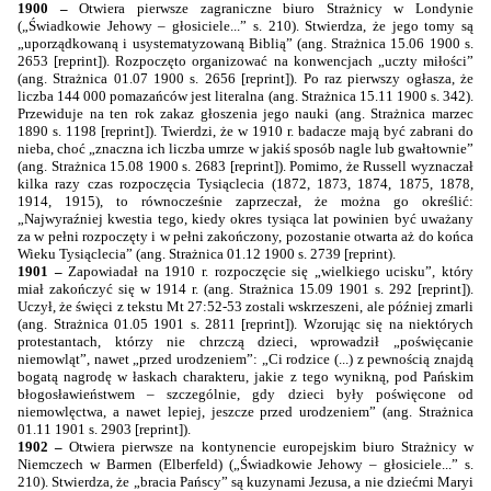
1900 –
Otwiera pierwsze zagraniczne biuro Strażnicy w Londynie
(„Świadkowie Jehowy – głosiciele...” s. 210).
Stwierdza, że jego tomy są
„uporządkowaną i usystematyzowaną Biblią” (ang. Strażnica 15.06 1900 s.
2653 [reprint]). Rozpoczęto organizować na konwencjach
„uczty miłości”
(ang. Strażnica 01.07 1900 s. 2656 [reprint]). Po raz pierwszy ogłasza, że
liczba 144 000 pomazańców jest literalna (
ang. Strażnica 15.11 1900 s. 342
).
Przewiduje na ten rok zakaz głoszenia jego nauki
(ang. Strażnica marzec
1890 s. 1198 [reprint]). Twierdzi, że w 1910 r. badacze mają być zabrani do
nieba, choć „znaczna ich liczba umrze w jakiś sposób nagle lub gwałtownie”
(ang. Strażnica 15.08 1900 s. 2683 [reprint]). Pomimo, że Russell wyznaczał
kilka razy czas rozpoczęcia Tysiąclecia (1872, 1873, 1874, 1875, 1878,
1914, 1915), to równocześnie zaprzeczał, że można go określić:
„Najwyraźniej kwestia tego, kiedy okres tysiąca lat powinien być uważany
za w pełni rozpoczęty i w pełni zakończony, pozostanie otwarta aż do końca
Wieku Tysiąclecia” (ang. Strażnica 01.12 1900 s. 2739 [reprint).
1901 –
Zapowiadał na 1910 r. rozpoczęcie się „wielkiego ucisku”, który
miał zakończyć się w 1914 r. (ang. Strażnica 15.09 1901 s. 292 [reprint]).
Uczył, że święci z tekstu Mt 27:52-53 zostali wskrzeszeni, ale później zmarli
(ang. Strażnica 01.05 1901 s. 2811 [reprint]). Wzorując się na
niektórych
protestantach, którzy nie chrzczą dzieci, wprowadził „poświęcanie
niemowląt”, nawet „przed urodzeniem”: „
Ci rodzice (...) z pewnością znajdą
bogatą nagrodę w łaskach charakteru, jakie z tego wynikną, pod Pańskim
błogosławieństwem – szczególnie, gdy dzieci były poświęcone od
niemowlęctwa, a nawet lepiej, jeszcze przed urodzeniem” (ang. Strażnica
01.11 1901 s. 2903 [reprint]).
1902 –
Otwiera pierwsze na kontynencie europejskim biuro Strażnicy w
Niemczech w Barmen (Elberfeld) („Świadkowie Jehowy – głosiciele...” s.
210). Stwierdza, że „bracia Pańscy” są kuzynami Jezusa, a nie dziećmi Maryi