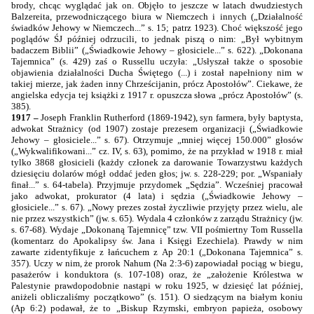
brody, chcąc wyglądać jak on. Objęło to jeszcze w latach dwudziestych
Balzereita, przewodniczącego biura w Niemczech i innych („Działalność
świadków Jehowy w Niemczech...” s. 15; patrz 1923). Choć większość jego
poglądów ŚJ później odrzucili, to jednak piszą o nim: „Był wybitnym
badaczem Biblii” („Świadkowie Jehowy – głosiciele...” s. 622). „Dokonana
Tajemnica” (s. 429) zaś o Russellu uczyła: „Usłyszał także o sposobie
objawienia działalności Ducha Świętego (...) i został napełniony nim w
takiej mierze, jak żaden inny Chrześcijanin, prócz Apostołów”. Ciekawe, że
angielska edycja tej książki z 1917 r. opuszcza słowa „prócz Apostołów” (s.
385).
1917 –
Joseph Franklin Rutherford (1869-1942), syn farmera, były baptysta,
adwokat Strażnicy (od 1907) zostaje prezesem organizacji („Świadkowie
Jehowy – głosiciele...” s. 67). Otrzymuje „mniej więcej
150.000”
głosów
(„Wykwalifikowani...” cz. IV, s. 63), pomimo, że na przykład w 1918 r. miał
tylko 3868 głosicieli (każdy członek za darowanie Towarzystwu każdych
dziesięciu dolarów mógł oddać jeden głos; jw. s. 228-229; por. „Wspaniały
finał...” s. 64-tabela). Przyjmuje przydomek „Sędzia”. Wcześniej pracował
jako adwokat, prokurator (4 lata) i sędzia („Świadkowie Jehowy –
głosiciele...” s. 67). „Nowy prezes został życzliwie przyjęty przez wielu, ale
nie przez wszystkich” (jw. s. 65). Wydala 4 członków z zarządu Strażnicy (jw.
s. 67-68). Wydaje „Dokonaną Tajemnicę” tzw. VII pośmiertny Tom Russella
(komentarz do Apokalipsy św. Jana i Księgi Ezechiela). Prawdy w nim
zawarte zidentyfikuje z łańcuchem z Ap 20:1 („Dokonana Tajemnica” s.
357). Uczy w nim, że prorok Nahum (Na 2:3-6) zapowiadał pociąg w biegu,
pasażerów i konduktora (s. 107-108) oraz, że „założenie Królestwa w
Palestynie prawdopodobnie nastąpi w roku 1925, w dziesięć lat później,
aniżeli obliczaliśmy początkowo” (s. 151). O siedzącym na białym koniu
(Ap 6:2) podawał, że to „Biskup Rzymski, embryon papieża, osobowy