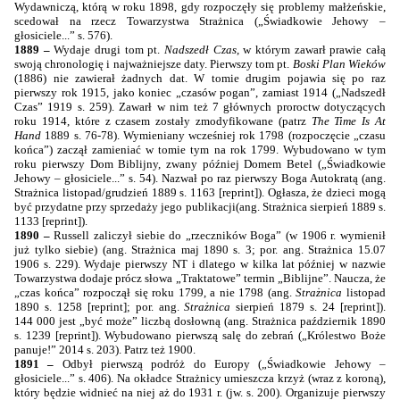
Wydawniczą, którą w roku 1898, gdy rozpoczęły się problemy małżeńskie,
scedował na rzecz Towarzystwa Strażnica (
„Świadkowie Jehowy –
głosiciele...”
s. 576).
1889 –
Wydaje drugi tom pt.
Nadszedł Czas
, w którym zawarł prawie całą
swoją chronologię i najważniejsze daty. Pierwszy tom pt.
Boski Plan Wieków
(1886) nie zawierał żadnych dat. W tomie drugim pojawia się po raz
pierwszy rok 1915, jako koniec „czasów pogan”, zamiast 1914 („Nadszedł
Czas” 1919 s. 259). Zawarł w nim też 7 głównych proroctw dotyczących
roku 1914, które z czasem zostały zmodyfikowane
(patrz
The Time Is At
Hand
1889 s. 76-78).
Wymieniany wcześniej rok 1798 (rozpoczęcie „czasu
końca”) zaczął zamieniać w tomie tym na rok 1799. Wybudowano w tym
roku pierwszy Dom Biblijny, zwany później Domem Betel (
„Świadkowie
Jehowy – głosiciele...”
s. 54). Nazwał po raz pierwszy Boga Autokratą
(ang.
Strażnica listopad/grudzień 1889 s. 1163 [reprint]
). Ogłasza, że d
zieci mogą
być przydatne przy sprzedaży jego publikacji
(ang. Strażnica sierpień 1889 s.
1133 [reprint]).
1890 –
Russell zaliczył siebie do „rzeczników Boga” (w 1906 r. wymienił
już tylko siebie) (ang. Strażnica maj 1890 s. 3; por. ang. Strażnica 15.07
1906 s. 229). Wydaje pierwszy NT i dlatego w kilka lat później w nazwie
Towarzystwa dodaje prócz słowa „Traktatowe” termin „Biblijne”. Naucza, że
„czas końca” rozpoczął się roku
1799, a
nie 1798 (ang.
Strażnica
listopad
1890 s. 1258 [reprint]; por. ang.
Strażnica
sierpień 1879 s. 24 [reprint]).
144 000 jest „być może” liczbą dosłowną (ang. Strażnica październik 1890
s. 1239 [reprint]). Wybudowano pierwszą salę do zebrań („Królestwo Boże
panuje!” 2014 s. 203). Patrz też 1900.
1891 –
Odbył pierwszą podróż do Europy („Świadkowie Jehowy –
głosiciele...” s. 406). Na okładce Strażnicy umieszcza krzyż (wraz z koroną),
który będzie widnieć na niej aż do 1931 r. (jw. s. 200). Organizuje pierwszy