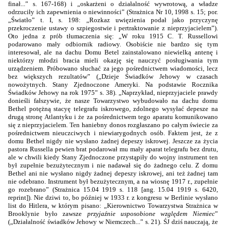
finał...” s. 167-168) i „oskarżeni o działalność wywrotową, a władze
odrzuciły ich zapewnienia o niewinności” (Strażnica Nr 10, 1998 s. 15; por.
„Światło” t. I, s. 198: „Rozkaz uwięzienia podał jako przyczynę
przekroczenie ustawy o szpiegostwie i pertraktowanie z nieprzyjacielem”).
Oto jedna z prób tłumaczenia się: „W roku
1915 C
. T. Russellowi
podarowano mały odbiornik radiowy. Osobiście nie bardzo się tym
interesował, ale na dachu Domu Betel zainstalowano niewielką antenę i
niektórzy młodzi bracia mieli okazję się nauczyć posługiwania tym
urządzeniem. Próbowano słuchać za jego pośrednictwem wiadomości, lecz
bez większych rezultatów” („Dzieje Świadków Jehowy w czasach
nowożytnych. Stany Zjednoczone Ameryki. Na podstawie Rocznika
Świadków Jehowy na rok
1975”
s. 38). „Naprzykład, nieprzyjaciele prawdy
donieśli fałszywie, że nasze Towarzystwo wybudowało na dachu domu
Bethel potężną stacyę telegrafu iskrowego, zdolnego wysyłać depesze na
drugą stronę Atlantyku i że za pośrednictwem tego aparatu komunikowano
się z nieprzyjacielem. Ten haniebny donos rozgłaszano po całym świecie za
pośrednictwem nieuczciwych i niewiarygodnych osób. Faktem jest, że z
domu Bethel nigdy nie wysłano żadnej depeszy iskrowej. Jeszcze za życia
pastora Russella pewien brat podarował mu mały aparat telegrafu bez drutu,
ale w chwili kiedy Stany Zjednoczone przystąpiły do wojny instrument ten
był zupełnie bezużytecznym i nie nadawał się do żadnego celu. Z domu
Bethel ani nie wysłano nigdy żadnej depeszy iskrowej, ani też żadnej tam
nie odebrano. Instrument był bezużytecznym, a na wiosnę 1917 r., zupełnie
go rozebrano” (Strażnica 15.04 1919 s. 118 [ang. 15.04 1919 s. 6420,
reprint]). Nie dziwi to, bo później w 1933 r. z kongresu w Berlinie wysłano
list do Hitlera, w którym pisano: „Kierownictwo Towarzystwa Strażnica w
Brooklynie było zawsze
przyjaźnie usposobione względem Niemiec
”
(„Działalność świadków Jehowy w Niemczech...” s. 21). ŚJ dziś nauczają, że