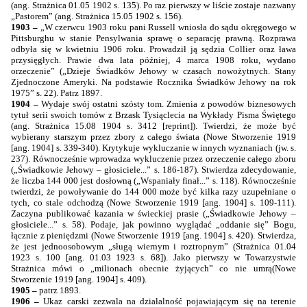
(ang. Strażnica 01.05 1902 s. 135). Po raz pierwszy w liście zostaje nazwany
„Pastorem” (ang. Strażnica 15.05 1902 s. 156).
1903 –
„W czerwcu 1903 roku pani Russell wniosła do sądu okręgowego w
Pittsburghu w stanie Pensylwania sprawę o separację prawną. Rozprawa
odbyła się w kwietniu 1906 roku. Prowadził ją sędzia Collier oraz ława
przysięgłych. Prawie dwa lata później, 4 marca 1908 roku, wydano
orzeczenie” („Dzieje Świadków Jehowy w czasach nowożytnych. Stany
Zjednoczone Ameryki. Na podstawie Rocznika Świadków Jehowy na rok
1975”
s. 22). Patrz 1897.
1904 –
Wydaje swój ostatni szósty tom. Zmienia z powodów biznesowych
tytuł serii swoich tomów z Brzask Tysiąclecia na Wykłady Pisma Świętego
(ang. Strażnica 15.08 1904 s. 3412 [reprint]). Twierdzi, że może być
wybierany starszym przez zbory z całego świata (Nowe Stworzenie 1919
[ang. 1904] s. 339-340). Krytykuje wykluczanie w innych wyznaniach (jw. s.
237). Równocześnie wprowadza wykluczenie przez orzeczenie całego zboru
(„Świadkowie Jehowy – głosiciele...” s. 186-187). Stwierdza zdecydowanie,
że liczba 144 000 jest dosłowną („Wspaniały finał...” s. 118). Równocześnie
twierdzi, że powoływanie do 144 000 może być kilka razy uzupełniane o
tych, co stale odchodzą (Nowe Stworzenie 1919 [ang. 1904] s. 109-111).
Zaczyna publikować kazania w świeckiej prasie („Świadkowie Jehowy –
głosiciele...” s. 58). Podaje, jak powinno wyglądać „oddanie się” Bogu,
łącznie z pieniędzmi (Nowe Stworzenie 1919 [ang. 1904] s. 420). Stwierdza,
że jest jednoosobowym „sługą wiernym i roztropnym” (Strażnica 01.04
1923 s. 100 [ang. 01.03 1923 s. 68]). Jako pierwszy w Towarzystwie
Strażnica mówi o
„milionach obecnie żyjących” co nie umrą
(Nowe
Stworzenie 1919 [ang. 1904] s. 409).
1905 –
patrz 1893.
1906 –
Ukaz carski zezwala na działalność pojawiającym się na terenie