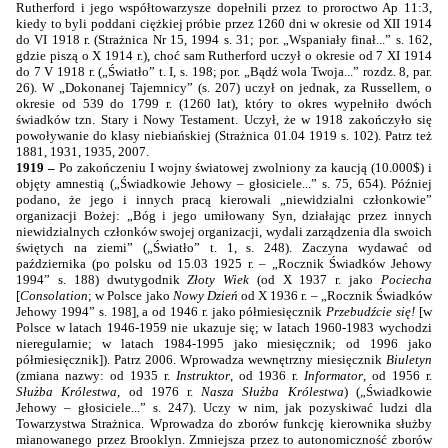
Rutherford i jego współtowarzysze dopełnili przez to proroctwo Ap 11:3,
kiedy to byli poddani ciężkiej próbie przez 1260 dni w okresie od XII 1914
do VI 1918 r. (Strażnica Nr 15, 1994 s. 31; por. „Wspaniały finał...” s. 162,
gdzie piszą o X 1914 r.), choć sam Rutherford uczył o okresie od 7 XI 1914
do 7 V 1918 r. („Światło” t. I, s. 198; por. „Bądź wola Twoja...” rozdz. 8, par.
26). W „Dokonanej Tajemnicy” (s. 207) uczył on jednak, za Russellem, o
okresie od 539 do 1799 r. (1260 lat), który to okres wypełniło dwóch
świadków tzn. Stary i Nowy Testament. Uczył, że w 1918 zakończyło się
powoływanie do klasy niebiańskiej (Strażnica 01.04 1919 s. 102). Patrz też
1881, 1931, 1935, 2007.
1919 –
Po zakończeniu I wojny światowej zwolniony za kaucją (10.000$) i
objęty amnestią („Świadkowie Jehowy – głosiciele...” s. 75, 654). Później
podano, że jego i innych pracą kierowali „niewidzialni członkowie”
organizacji Bożej: „Bóg i jego umiłowany Syn, działając przez innych
niewidzialnych członków swojej organizacji, wydali zarządzenia dla swoich
świętych na ziemi” („Światło” t. 1, s. 248). Zaczyna wydawać od
października (po polsku od 15.03 1925 r. – „Rocznik Świadków Jehowy
1994”
s. 188) dwutygodnik
Złoty Wiek
(od X 1937 r. jako
Pociecha
[
Consolation
; w Polsce jako
Nowy Dzień
od X 1936 r. – „Rocznik Świadków
Jehowy
1994”
s. 198], a od 1946 r. jako półmiesięcznik
Przebudźcie się!
[w
Polsce w latach 1946-1959 nie ukazuje się; w latach 1960-1983 wychodzi
nieregularnie; w latach 1984-1995 jako miesięcznik; od 1996 jako
półmiesięcznik]). Patrz 2006. Wprowadza wewnętrzny miesięcznik
Biuletyn
(zmiana nazwy: od 1935 r.
Instruktor
, od 1936 r.
Informator
, od 1956 r.
Służba Królestwa
, od 1976 r.
Nasza Służba Królestwa
) („Świadkowie
Jehowy – głosiciele...” s. 247). Uczy w nim, jak pozyskiwać ludzi dla
Towarzystwa Strażnica. Wprowadza do zborów funkcję kierownika służby
mianowanego przez Brooklyn. Zmniejsza przez to autonomiczność zborów