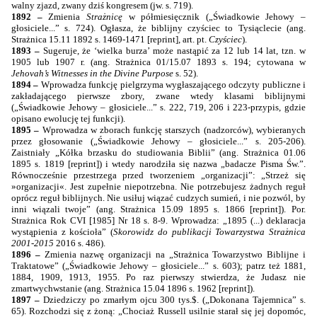
walny zjazd, zwany dziś kongresem (jw. s. 719).
1892 –
Zmienia
Strażnicę
w półmiesięcznik („Świadkowie Jehowy –
głosiciele...” s. 724). Ogłasza, że biblijny czyściec to Tysiąclecie (ang.
Strażnica 15.11 1892 s. 1469-1471 [reprint], art. pt.
Czyściec
).
1893 –
Sugeruje, że ‘wielka burza’ może nastąpić za 12 lub 14 lat, tzn. w
1905 lub 1907 r. (ang. Strażnica 01/15.07 1893 s. 194; cytowana w
Jehovah’s Witnesses in the Divine Purpose
s. 52).
1894 –
Wprowadza funkcję pielgrzyma wygłaszającego odczyty publiczne i
zakładającego pierwsze zbory, zwane wtedy klasami biblijnymi
(„Świadkowie Jehowy – głosiciele...” s. 222, 719, 206 i 223-przypis, gdzie
opisano ewolucję tej funkcji).
1895 –
Wprowadza w zborach funkcję starszych (nadzorców), wybieranych
przez głosowanie („Świadkowie Jehowy – głosiciele...” s. 205-206).
Zaistniały „Kółka brzasku do studiowania Biblii” (ang. Strażnica 01.06
1895 s. 1819 [reprint]) i wtedy narodziła się nazwa „badacze Pisma Św.”.
Równocześnie przestrzega przed tworzeniem „organizacji”: „Strzeż się
»organizacji«. Jest zupełnie niepotrzebna. Nie potrzebujesz żadnych reguł
oprócz reguł biblijnych. Nie usiłuj wiązać cudzych sumień, i nie pozwól, by
inni wiązali twoje” (ang. Strażnica 15.09 1895 s. 1866 [reprint]). Por.
Strażnica Rok CVI [1985] Nr 18 s. 8-9. Wprowadza: „1895 (...) deklaracja
wystąpienia z kościoła” (
Skorowidz do publikacji Towarzystwa Strażnica
2001-2015
2016 s. 486).
1896 –
Zmienia nazwę organizacji na „Strażnica Towarzystwo Biblijne i
Traktatowe” („Świadkowie Jehowy – głosiciele...” s. 603); patrz też 1881,
1884, 1909, 1913, 1955. Po raz pierwszy stwierdza, że Judasz nie
zmartwychwstanie (ang. Strażnica 15.04 1896 s. 1962 [reprint]).
1897 –
Dziedziczy po zmarłym ojcu 300 tys.$. („Dokonana Tajemnica” s.
65). Rozchodzi się z żoną: „Chociaż Russell usilnie starał się jej dopomóc,