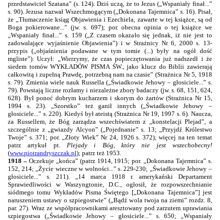
przedstawiciel Szatana” (s. 124). Dziś uczą, że to Jezus („Wspaniały finał...”
s. 90). Jezusa nazwał Wszechmogącym („Dokonana Tajemnica” s. 16). Pisał,
że „Tłumaczenie ksiąg Objawienia i Ezechiela, zawarte w tej książce, są od
Boga pokierowane...” (jw. s. 697); por. obecna opinia o tej książce we
„Wspaniały finał...” s. 159 („Z czasem okazało się jednak, iż nie jest to
zadowalające wyjaśnienie Objawienia”) i w Strażnicy Nr 6, 2000 s. 13-
przypis („objaśnienia podawane w tym tomie (...) były na ogół dość
mgliste”). Uczył: „Wierzymy, że czas popieczętowania już nadszedł i że
siedem tomów WYKŁADÓW PISMA ŚW., jako klucz do Biblii zawierają
całkowitą i zupełną Prawdę, potrzebną nam na czasie” (Strażnica Nr 5, 1918
s. 79). Zmienia wiele nauk Russella („Świadkowie Jehowy – głosiciele...” s.
79). Powstają liczne rozłamy i niezależne zbory badaczy (jw. s. 68, 151, 624,
628). Był ponoć dobrym kucharzem i skorym do żartów (Strażnica Nr 15,
1994 s. 23). „Szorstko” też ganił innych („Świadkowie Jehowy –
głosiciele...” s. 220). Kiedyś był ateistą (Strażnica Nr 19, 1997 s. 6). Naucza,
za Russellem, że Bóg zarządza wszechświatem z „konstelacji Plejad”, a
szczególnie z „gwiazdy Alcyon” („Pojednanie” s. 13; „Przyjdź Królestwo
Twoje” s. 371; por. „Złoty Wiek” Nr 24, 1926 s. 372); więcej na ten temat
patrz artykuł pt.
Plejady i Bóg, który nie jest wszechobecny!
(
www.piotrandryszczak.pl
); patrz też 1953.
1918 –
Oczekuje „końca” (patrz 1914, 1915; por. „Dokonana Tajemnica” s.
152, 214; „Życie wieczne w wolności...” s. 229-230; „Świadkowie Jehowy –
głosiciele...” s. 211). „14 marca 1918 r. amerykański Departament
Sprawiedliwości w Waszyngtonie, D.C., ogłosił, że rozpowszechnianie
siódmego tomu Wykładów Pisma Świętego [„Dokonana Tajemnica”] jest
naruszeniem ustawy o szpiegostwie” („Bądź wola twoja na ziemi” rozdz. 8,
par. 27). Wraz ze współpracownikami aresztowany pod zarzutem uprawiania
szpiegostwa („Świadkowie Jehowy – głosiciele...” s. 650; „Wspaniały