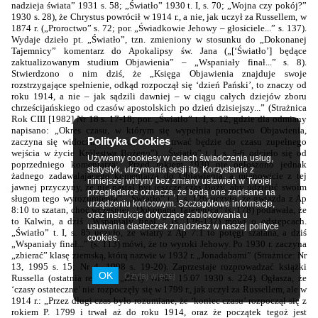
nadzieja świata” 1931 s. 58; „Światło” 1930 t. I, s. 70; „Wojna czy pokój?”
1930 s. 28), że Chrystus powrócił w 1914 r., a nie, jak uczył za Russellem, w
1874 r. („Proroctwo” s. 72; por. „Świadkowie Jehowy – głosiciele...” s. 137).
Wydaje dzieło pt. „Światło”, tzn. zmieniony w stosunku do „Dokonanej
Tajemnicy” komentarz do Apokalipsy św. Jana („[‘Światło’] będące
zaktualizowanym studium Objawienia” – „Wspaniały finał...” s. 8).
Stwierdzono o nim dziś, że „Księga Objawienia znajduje swoje
rozstrzygające spełnienie, odkąd rozpoczął się ‘dzień Pański’, to znaczy od
roku
1914, a
nie – jak sądzili dawniej – w ciągu całych dziejów zboru
chrześcijańskiego od czasów apostolskich po dzień dzisiejszy...” (Strażnica
Rok CIII [1982] Nr 18 s. 17-18; por. „Światło” t. I, s. 12, gdzie dla odmiany
napisano: „Okres czasu, w którym się wypełnia proroctwo Objawienia,
Polityka Cookies
zaczyna się widocznie w roku 1879 i trwać będzie do czasu zupełnego
wejścia w życie Królestwa Bożego”). „Światło” t. I, s. 5-6 odcięło się od
Używamy cookiesy w celach świadczenia usług,
poprzedniego komentarza: „Przed rokiem 1930 nie ogłoszono jednak
statystyk, utrzymania sesji itp. Korzystanie z
żadnego zadawalającego komentarza do Objawienia, a mianowicie z tej
niniejszej witryny bez zmiany ustawień w Twojej
jawnej przyczyny, że nie nastał był jeszcze czas Boży, aby udzielić swoim
przeglądarce oznacza, że będą one zapisane na
sługom tego wyrozumienia”. „Światło” t. I, s. 126 uczyło, że gwiazda z Ap
urządzeniu końcowym. Szczegółowe informacje,
8:10 to szatan, choć wcześniej „Dokonana Tajemnica” (s. 178) podawała, że
oraz instrukcje dotyczące zablokowania u
to Kalwin, a dziś „Wspaniały finał...” (s. 136-137) mówi o odstępcach.
usuwania ciasteczek znajdziesz w naszej polityce
„Światło” t. I, s. 85 uczyło, że wiatry z Ap 7:1 to potęgi szatana, a dziś
cookies.
„Wspaniały finał...” (s. 113) mówi, że to wyroki Jehowy. Po 1930 r. zaczyna
„zbierać” klasę ziemską, którą nazwie w 1932 r. „Jonadabami” (Strażnice: Nr
13, 1995 s. 15; Nr 4, 1998 s. 19-20). Zaprzestaje rozprowadzać książki
OK
Czytaj więcej
Russella (ostatnia reklama „Złoty Wiek” 15.07 1930 s. 224). Ogłasza, że
‘czasy ostateczne’ nie rozpoczęły się w 1799 r., jak uczył za Russellem, ale w
1914 r.: „Przez długi czas było rozumiane, że ‘koniec czasu’ rozpoczął się z
rokiem P. 1799 i trwał aż do roku 1914, oraz że początek tegoż jest