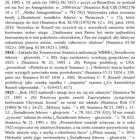
20, 1995 s. 19; patrz też 1995). Do 1923 r. uczył, za Russellem, że podział
ten ma być po Armagedonie, w „1000-leciu” (Strażnica Rok CIII [1982] Nr
18 s. 17; „Walka Armagieddonu” s. 791-792). Wprowadza zakaz noszenia
brody („Działalność świadków Jehowy w Niemczech...” s. 15), który
obowiązuje do dziś (Strażnica Rok XCVII [1976] Nr 12 s. 10); patrz 1916,
2016. Stwierdza, że Russell nie oczyścił się z wszystkich zarzutów, które
kierowano wobec niego: „Umiłowany nasz Pastor był może najbardziej
znieważanym w tem pokoleniu człowiekiem, i Pan nie zrządził, aby fałszywe
oskarżenia przeciw niemu, zostały całkowicie obalone” (Strażnica 01.06
1923 s. 169 [ang. 01.04 1923 s. 108]).
1924 –
Zakłada dla Towarzystwa Strażnica radiostację WBBR („Świadkowie
Jehowy – głosiciele...” s. 80). Jego zwolennicy oczekują gorączkowo na
1925 r. (Strażnica Nr 21, 1991 s. 26). Potępia prohibicję w USA:
„powiedział: »Prohibicja to wymysł Szatana«. (...) Niektórzy bracia bardzo
ostro wystąpili przeciwko temu powiedzeniu” (Strażnica 15.11 1924 s. 339;
patrz też Strażnica 01.07 1930 s. 200). Wcześniej C. T. Russell chwalił
prohibicję jako oznakę upadku i „wiązania” szatana („Co kaznodzieja
Russell odpowiadał...” s. 614-615, 617).
1925 –
„Rok 1925 nadszedł i minął, lecz nic się nie zdarzyło” (Strażnica Nr
21, 1991 s. 26). Przeżywa gorzki zawód. Zapowiadane „tysiącletnie
królowanie Chrystusa Jezusa” na ziemi nie nastało (Strażnica Rok CV
[1984] Nr 16 s. 24-25; „Miliony ludzi...” s. 60; Strażnica Nr 21, 1993 s. 11-
12; „Świadkowie Jehowy – głosiciele...” s. 78, 163, 259, 632). ŚJ nie zostali
„żywcem” zabrani do nieba („Świadkowie Jehowy – głosiciele...” s. 78, 632;
Strażnica Nr 21, 1991 s. 26). „Powszechnie uważali wówczas, że w roku
1925 rozpocznie się zmartwychwstanie, a na ziemi zostanie przywrócony raj.
Wielu służyło więc z myślą o określonej dacie” („Pilnie zważaj...” s. 303).
Odchodzi wielu jego zwolenników („Świadkowie Jehowy – głosiciele...” s.