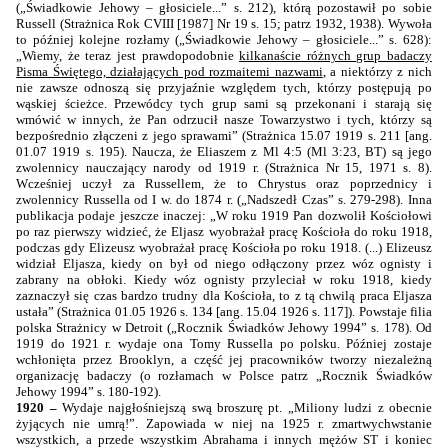
(„Świadkowie Jehowy – głosiciele...” s. 212), którą pozostawił po sobie
Russell (Strażnica Rok CVIII [1987] Nr 19 s. 15; patrz 1932, 1938). Wywoła
to później kolejne rozłamy („Świadkowie Jehowy – głosiciele...” s. 628):
„Wiemy, że teraz jest prawdopodobnie
kilkanaście różnych grup badaczy
Pisma Świętego, działających pod rozmaitemi nazwami
, a niektórzy z nich
nie zawsze odnoszą się przyjaźnie względem tych, którzy postępują po
wąskiej ścieżce. Przewódcy tych grup sami są przekonani i starają się
wmówić w innych, że Pan odrzucił nasze Towarzystwo i tych, którzy są
bezpośrednio złączeni z jego sprawami” (Strażnica 15.07 1919 s. 211 [ang.
01.07 1919 s. 195). Naucza, że Eliaszem z Ml 4:5 (Ml 3:23, BT) są jego
zwolennicy nauczający narody od 1919 r. (Strażnica Nr 15, 1971 s. 8).
Wcześniej uczył za Russellem, że to Chrystus oraz poprzednicy i
zwolennicy Russella od I w. do 1874 r. („Nadszedł Czas” s. 279-298). Inna
publikacja podaje jeszcze inaczej: „W roku 1919 Pan dozwolił Kościołowi
po raz pierwszy widzieć, że Eljasz wyobrażał pracę Kościoła do roku 1918,
podczas gdy Elizeusz wyobrażał pracę Kościoła po roku 1918. (...) Elizeusz
widział Eljasza, kiedy on był od niego odłączony przez wóz ognisty i
zabrany na obłoki. Kiedy wóz ognisty przyleciał w roku 1918, kiedy
zaznaczył się czas bardzo trudny dla Kościoła, to z tą chwilą praca Eljasza
ustała” (Strażnica 01.05 1926 s. 134 [ang. 15.04 1926 s. 117]). Powstaje filia
polska Strażnicy w Detroit („Rocznik Świadków Jehowy
1994”
s. 178). Od
1919 do 1921 r. wydaje ona Tomy Russella po polsku. Później zostaje
wchłonięta przez Brooklyn, a część jej pracowników tworzy niezależną
organizację badaczy (o rozłamach w Polsce patrz „Rocznik Świadków
Jehowy
1994”
s. 180-192).
1920 –
Wydaje najgłośniejszą swą broszurę pt. „Miliony ludzi z obecnie
żyjących nie umrą!”. Zapowiada w niej na 1925 r. zmartwychwstanie
wszystkich, a przede wszystkim Abrahama i innych mężów ST i koniec