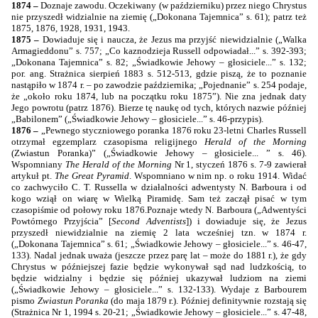
1874 –
Doznaje zawodu. Oczekiwany (w październiku) przez niego Chrystus
nie przyszedł widzialnie na ziemię („Dokonana Tajemnica” s. 61); patrz też
1875, 1876, 1928, 1931, 1943.
1875 –
Dowiaduje się i naucza, że Jezus ma przyjść niewidzialnie („Walka
Armagieddonu” s. 757; „Co kaznodzieja Russell odpowiadał...” s. 392-393;
„Dokonana Tajemnica” s. 82; „Świadkowie Jehowy – głosiciele...” s. 132;
por. ang. Strażnica sierpień 1883 s. 512-513, gdzie piszą, że to poznanie
nastąpiło w 1874 r. – po zawodzie października; „Pojednanie” s. 254 podaje,
że „około roku 1874, lub na początku roku
1875”
). Nie zna jednak daty
Jego powrotu (patrz 1876). Bierze tę naukę od tych, których nazwie później
„Babilonem” („Świadkowie Jehowy – głosiciele...” s. 46-przypis).
1876 –
„
Pewnego styczniowego poranka 1876
roku 23-letni Charles Russell
otrzymał egzemplarz czasopisma religijnego
Herald of the Morning
(Zwiastun Poranka)” („Świadkowie Jehowy – głosiciele... ” s. 46).
Wspomniany
The Herald of the Morning
Nr 1,
styczeń 1876
s. 7-9 zawierał
artykuł pt.
The Great Pyramid
. Wspomniano w nim np. o roku 1914. Widać
co zachwyciło C. T. Russella w działalności adwentysty N. Barboura i od
kogo wziął on wiarę w Wielką Piramidę. Sam też zaczął pisać w tym
czasopiśmie od połowy roku 1876.
Poznaje wtedy N. Barboura („Adwentyści
Powtórnego Przyjścia” [
Second Adventists
]) i dowiaduje się, że Jezus
przyszedł niewidzialnie na ziemię 2 lata wcześniej tzn. w 1874 r.
(„Dokonana Tajemnica” s. 61; „Świadkowie Jehowy – głosiciele...” s. 46-47,
133). Nadal jednak uważa (jeszcze przez parę lat – może do 1881 r.), że gdy
Chrystus w późniejszej fazie będzie wykonywał sąd nad ludzkością, to
będzie widzialny i będzie się później ukazywał ludziom na ziemi
(„Świadkowie Jehowy – głosiciele...” s. 132-133). Wydaje z Barbourem
pismo
Zwiastun Poranka
(do maja 1879 r.). Później definitywnie rozstają się
(Strażnica Nr 1, 1994 s. 20-21; „Świadkowie Jehowy – głosiciele...” s. 47-48,