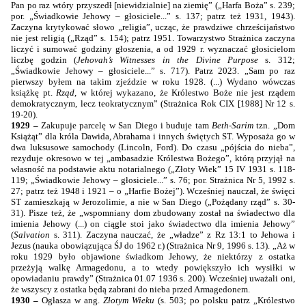
Pan po raz wtóry przyszedł [niewidzialnie] na ziemię” („Harfa Boża” s. 239;
por. „Świadkowie Jehowy – głosiciele...” s. 137; patrz też 1931, 1943).
Zaczyna krytykować słowo „religia”, ucząc, że prawdziwe chrześcijaństwo
nie jest religią („Rząd” s. 154); patrz 1951. Towarzystwo Strażnica zaczyna
liczyć i sumować godziny głoszenia, a od 1929 r. wyznaczać głosicielom
liczbę godzin (
Jehovah’s Witnesses in the Divine Purpose
s. 312;
„Świadkowie Jehowy – głosiciele...” s. 717). Patrz 2023. „Sam po raz
pierwszy byłem na takim zjeździe w roku 1928. (...)
Wydano wówczas
książkę pt.
Rząd
, w której wykazano, że Królestwo Boże nie jest rządem
demokratycznym, lecz teokratycznym
” (Strażnica Rok CIX [1988] Nr 12 s.
19-20).
1929 –
Zakupuje parcelę w San Diego i buduje tam
Beth-Sarim
tzn. „Dom
Książąt” dla króla Dawida, Abrahama i innych świętych ST. Wyposaża go w
dwa luksusowe samochody (Lincoln, Ford). Do czasu „pójścia do nieba”,
rezyduje okresowo w tej „ambasadzie Królestwa Bożego”, którą przyjął na
własność na podstawie aktu notarialnego („Złoty Wiek” 15 IV 1931 s. 118-
119; „Świadkowie Jehowy – głosiciele...” s. 76; por. Strażnica Nr 5, 1992 s.
27; patrz też 1948 i 1921 – o „Harfie Bożej”). Wcześniej nauczał, że święci
ST zamieszkają w Jerozolimie, a nie w San Diego („Pożądany rząd” s. 30-
31). Pisze też, że „wspomniany dom zbudowany został na świadectwo dla
imienia Jehowy (...) on ciągle stoi jako świadectwo dla imienia Jehowy”
(
Salvation
s. 311). Zaczyna nauczać, że „władze” z Rz 13:1 to Jehowa i
Jezus (nauka obowiązująca ŚJ do 1962 r.) (Strażnica Nr 9, 1996 s. 13). „Aż w
roku 1929 było objawione świadkom Jehowy, że niektórzy z ostatka
przeżyją walkę Armagedonu, a to wtedy powiększyło ich wysiłki w
opowiadaniu prawdy” (Strażnica 01.07 1936 s. 200). Wcześniej uważali oni,
że wszyscy z ostatka będą zabrani do nieba przed Armagedonem.
1930 –
Ogłasza w ang.
Złotym Wieku
(s. 503; po polsku patrz „Królestwo