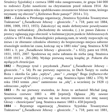
Strażnicy Syjońskiej
z czerwca 1880 roku zasugerowano, że grupa 144 000
to rodowici Żydzi nawróceni na chrystianizm przed rokiem 1914. Ale
jeszcze w tym samym roku opublikowano zrozumienie bliższe temu, którego
trzymamy się obecnie” („Królestwo Boże panuje!” 2014 s. 51).
1881 –
Zakłada w Pittsburgu organizację „Strażnica Syjońska Towarzystwo
Traktatowe” („Świadkowie Jehowy – głosiciele...” s. 718; patrz też 1884,
1896, 1909, 1913, 1955). Zakończyć się miało definitywnie powoływanie
do klasy niebiańskiej: „Dochodzimy do wniosku, (...) że prawo Zakonu i
prorocy ogłaszają jego obecność w kulminacyjnym punkcie Jubileuszowych
cyklów w 1874 roku. Równoległości pokazują nam, że wtedy rozpoczęło się
żniwo i że zbieranie członków obietnicy do bezpiecznego miejsca zabierze
równoległe siedem lat czasu, kończąc się w 1881 roku” (ang. Strażnica X/XI
1881 s. 3; por. „Świadkowie Jehowy – głosiciele...” s. 632); patrz też 1918,
1931, 1935, 2007. Spodziewa się znów zabrania do nieba (ang. Strażnica
15.09 1915 s. 285-286). Wydaje pierwszą swoją książkę pt.
Pokarm dla
myślących chrześcijan
.
1882
– Przyjmuje tytuł i przydomek „Pastor” („Świadkowie Jehowy –
głosiciele...” s. 54). Po raz pierwszy zaprzecza, że Duch Święty to osoba
Boża i określa Go jako „wpływ”, „moc” i „energię” Boga (
influence-the
motive power of Divinity (...) energy
– ang. Strażnica lipiec 1882 s. 370). W
roku 1943 termin „moc” zamieniono na „siłę”, a wcześniej (w 1928 r.)
odrzucono „wpływ”.
1883
– Po raz pierwszy stwierdza, że Jezus to archanioł Michał (ang.
Strażnica czerwiec 1883 s. 490 [reprint]). Ogłasza: „My zawsze
sprzeciwiamy się, gdy nazywa się nas innym imieniem niż imię naszej
Głowy – chrześcijanie” (ang. Strażnica marzec 1883 s. 458 [reprint]).
1884
– Rejestruje organizację „Strażnica Syjońska Towarzystwo
Traktatowe” („Świadkowie Jehowy – głosiciele...” s. 718; patrz też 1881,