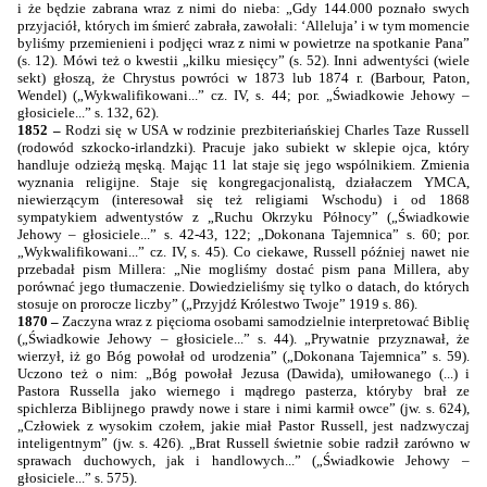
i że będzie zabrana wraz z nimi do nieba: „Gdy 144.000 poznało swych
przyjaciół, których im śmierć zabrała, zawołali: ‘Alleluja’ i w tym momencie
byliśmy przemienieni i podjęci wraz z nimi w powietrze na spotkanie Pana”
(s. 12). Mówi też o kwestii „kilku miesięcy” (s. 52). Inni adwentyści (wiele
sekt) głoszą, że Chrystus powróci w 1873 lub 1874 r. (Barbour, Paton,
Wendel) („Wykwalifikowani...” cz. IV, s. 44; por. „Świadkowie Jehowy –
głosiciele...” s. 132, 62).
1852 –
Rodzi się w USA w rodzinie prezbiteriańskiej Charles Taze Russell
(rodowód szkocko-irlandzki). Pracuje jako subiekt w sklepie ojca, który
handluje odzieżą męską. Mając 11 lat staje się jego wspólnikiem. Zmienia
wyznania religijne. Staje się kongregacjonalistą, działaczem YMCA,
niewierzącym (interesował się też religiami Wschodu) i od 1868
sympatykiem adwentystów z „Ruchu Okrzyku Północy” („Świadkowie
Jehowy – głosiciele...” s. 42-43, 122; „Dokonana Tajemnica” s. 60; por.
„Wykwalifikowani...” cz. IV, s. 45). Co ciekawe, Russell później nawet nie
przebadał pism Millera: „Nie mogliśmy dostać pism pana Millera, aby
porównać jego tłumaczenie. Dowiedzieliśmy się tylko o datach, do których
stosuje on prorocze liczby” („Przyjdź Królestwo Twoje” 1919 s. 86).
1870 –
Zaczyna wraz z pięcioma osobami samodzielnie interpretować Biblię
(„Świadkowie Jehowy – głosiciele...” s. 44). „Prywatnie przyznawał, że
wierzył, iż go Bóg powołał od urodzenia” („Dokonana Tajemnica” s. 59).
Uczono też o nim: „Bóg powołał Jezusa (Dawida), umiłowanego (...) i
Pastora Russella jako wiernego i mądrego pasterza, któryby brał ze
spichlerza Biblijnego prawdy nowe i stare i nimi karmił owce” (jw. s. 624),
„Człowiek z wysokim czołem, jakie miał Pastor Russell, jest nadzwyczaj
inteligentnym” (jw. s. 426). „Brat Russell świetnie sobie radził zarówno w
sprawach duchowych, jak i handlowych...” („Świadkowie Jehowy –
głosiciele...” s. 575).