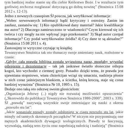
tym bardziej realne stanie się dla ciebie Królestwo Boże. I w rezultacie tym
gorliwiej zechcesz rozgłaszać dotyczącą go dobrą nowinę” (Strażnica 15.08
2012 s. 12-13).
Jedno z nowszych czasopism ŚJ poucza, jak weryfikować informacje:
„Wobec serwowanych informacji bądź krytyczny i ostrożny. Zanim im
zaufasz, zastanów się: 1) Kto opublikował dany materiał? Jakie kwalifikacje
ma autor? 2) Dlaczego zamieszczono te wiadomości? Czym kierował się ich
twórca i czy mogły na nie wpłynąć jego przekonania? 3) Skąd autor czerpał
informacje? Czy podał weryfikowalne źródła? 4) Czy dane te są aktualne?”
(Strażnica 15.08 2011 s. 4).
Zastosujmy te wytyczne czytając tę książkę.
Towarzystwo Strażnica tak oto tłumaczy swoje zmieniany nauk, rozłożone w
czasie:
„
Gdyby cała prawda biblijna została wyjawiona naraz, mogłaby wywołać
oślepienie i dezorientację
– tak jak jaskrawe światło słoneczne oślepia
kogoś, kto wychodzi z ciemnej groty. Ponadto dzięki temu, że prawda jest
ujawniana stopniowo, wiara chrześcijan wciąż się umacnia, nadzieja płonie
w nich coraz jaśniejszym blaskiem, a ścieżka, którą kroczą, staje się coraz
bardziej wyrazista” (Strażnica Nr 10, 1995 s. 15).
Dodaje ono taką oto odezwę swoim głosicielom:
„Organizacja Jehowy (...) nigdy nie rozważaj możliwości opuszczenia”
(„Skorowidz do publikacji Towarzystwa Strażnica 1986-
2000”
, 2003 s. 339).
ŚJ „prawdą” nazywają wszystkie swoje zmieniające się nauki z okresu
„przeszło stu lat”:
„Jakże
wspaniałe prawdy zostały odsłonięte w ciągu przeszło stu lat
, jakie
minęły od tamtych skromnych początków! W niczym nie przypominają one
mętnych akademickich dywagacji teologicznych. Prawdy te fascynują,
wyzwalają, nadają sens życiu oraz napełniają radością i nadzieją” (Strażnica