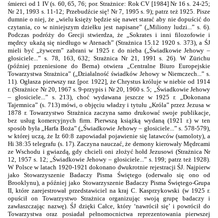
śmierci od 1 IV (s. 60, 65, 76; por. Strażnice: Rok CV [1984] Nr 16 s. 24-25;
Nr 21, 1993 s. 11-12; Przebudźcie się! Nr 7, 1995 s. 9); patrz też 1925. Pisze
dumnie o niej, że „wielu księży będzie się nawet starać aby nie dopuścić do
czytania, co w niniejszym dziełku jest napisane” („Miliony ludzi...” s. 6).
Podczas podróży do Grecji stwierdza, że „Sokrates i inni filozofowie i
mędrcy ukażą się niedługo w Atenach” (Strażnica 15.12 1920 s. 373), a ŚJ
mieli być „żywcem” zabrani w 1925 r. do nieba („Świadkowie Jehowy –
głosiciele...” s. 78, 163, 632; Strażnica Nr 21, 1991 s. 26). W Zürichu
(później przeniesione do Berna) otwiera „Centralne Biuro Europejskie
Towarzystwa Strażnica” („Działalność świadków Jehowy w Niemczech...” s.
11). Ogłasza pierwszy raz [por. 1922], że Chrystus króluje w niebie od 1914
r. (Strażnice Nr 20, 1967 s. 9-przypis i Nr 20, 1960 s. 5; „Świadkowie Jehowy
– głosiciele...” s. 213), choć wydawana jeszcze w 1925 r. „Dokonana
Tajemnica” (s. 713) mówi, o objęciu władzy i tytułu „Króla” przez Jezusa w
1878 r. Towarzystwo Strażnica zaczyna samo drukować swoje publikacje,
bez usług komercyjnych firm. Pierwszą książką wydaną (1921 r.) w ten
sposób była „Harfa Boża” („Świadkowie Jehowy – głosiciele...” s. 578-579),
w której uczą, że Iz 60:8 zapowiadał pojawienie się latawców (samoloty), a
Hi 38:35 telegrafu (s. 17). Zaczyna nauczać, że demony kierowały Mędrcami
ze Wschodu i gwiazdą, gdy chcieli oni złożyć hołd Jezusowi (Strażnica Nr
12, 1957 s. 12; „Świadkowie Jehowy – głosiciele...” s. 199; patrz też 1928).
W Polsce w latach 1920-1921 dokonano dwukrotnie rejestracji ŚJ. Najpierw
jako Stowarzyszenie Badaczy Pisma Świętego (oderwało się ono od
Brooklynu), a później jako Stowarzyszenie Badaczy Pisma Świętego-Grupa
II, które zarejestrował przedstawiciel na kraj C. Kasprzykowski (w 1925 r.
opuścił on Towarzystwo Strażnica organizując swoją grupę badaczy i
zawłaszczając nazwę). ŚJ dzięki Całce, który ‘nawrócił się’ i powrócił do
Towarzystwa oraz posiadał pełnomocnictwa reprezentowania pierwszej