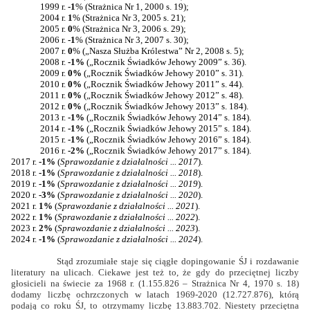
1999 r.
-1
% (Strażnica Nr 1, 2000 s. 19);
2004 r.
1
% (Strażnica Nr 3, 2005 s. 21);
2005 r.
0
% (Strażnica Nr 3, 2006 s. 29);
2006 r.
-1
% (Strażnica Nr 3, 2007 s. 30);
2007 r.
0
% („Nasza Służba Królestwa” Nr 2, 2008 s. 5);
2008 r.
-1%
(„Rocznik Świadków Jehowy
2009”
s. 36).
2009 r.
0%
(„Rocznik Świadków Jehowy
2010”
s. 31).
2010 r.
0%
(„Rocznik Świadków Jehowy
2011”
s. 44).
2011 r.
0%
(„Rocznik Świadków Jehowy
2012”
s. 48).
2012 r.
0%
(„Rocznik Świadków Jehowy
2013”
s. 184).
2013 r.
-1%
(„Rocznik Świadków Jehowy
2014”
s. 184).
2014 r.
-1%
(„Rocznik Świadków Jehowy
2015”
s. 184).
2015 r.
-1%
(„Rocznik Świadków Jehowy
2016”
s. 184).
2016 r.
-2%
(„Rocznik Świadków Jehowy
2017”
s. 184).
2017 r.
-1%
(
Sprawozdanie z działalności ... 2017
).
2018 r.
-1%
(
Sprawozdanie z działalności ... 2018
).
2019 r.
-1%
(
Sprawozdanie z działalności ... 2019
).
2020 r.
-3%
(
Sprawozdanie z działalności ... 2020
).
2021 r.
1%
(
Sprawozdanie z działalności ... 2021
).
2022 r.
1%
(
Sprawozdanie z działalności ... 2022
).
2023 r.
2%
(
Sprawozdanie z działalności ... 2023
).
2024 r.
-1%
(
Sprawozdanie z działalności ... 2024
).
Stąd zrozumiałe staje się ciągłe dopingowanie ŚJ i rozdawanie
literatury na ulicach. Ciekawe jest też to, że gdy do przeciętnej liczby
głosicieli na świecie za 1968 r. (1.155.826 – Strażnica Nr 4, 1970 s. 18)
dodamy liczbę ochrzczonych w latach 1969-2020 (12.727.876), którą
podają co roku ŚJ, to otrzymamy liczbę 13.883.702. Niestety przeciętna