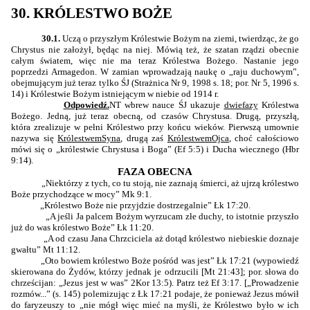
30. KRÓLESTWO BOŻE
30.1.
Uczą o przyszłym Królestwie Bożym na ziemi, twierdząc, że go
Chrystus nie założył, będąc na niej. Mówią też, że szatan rządzi obecnie
całym światem, więc nie ma teraz Królestwa Bożego. Nastanie jego
poprzedzi Armagedon. W zamian wprowadzają naukę o „raju duchowym”,
obejmującym już teraz tylko ŚJ (Strażnica Nr 9, 1998 s. 18; por. Nr 5, 1996 s.
14) i Królestwie Bożym istniejącym w niebie od 1914 r.
Odpowiedź.
NT wbrew nauce ŚJ ukazuje
dwie
fazy
Królestwa
Bożego. Jedną, już teraz obecną, od czasów Chrystusa. Drugą, przyszłą,
która zrealizuje w pełni Królestwo przy końcu wieków. Pierwszą umownie
nazywa się
Królestwem
Syna
, drugą zaś
Królestwem
Ojca
, choć całościowo
mówi się o „królestwie Chrystusa i Boga” (Ef 5:5) i Ducha wiecznego (Hbr
9:14).
FAZA OBECNA
„Niektórzy z tych, co tu stoją, nie zaznają śmierci, aż ujrzą królestwo
Boże przychodzące w mocy” Mk 9:1.
„Królestwo Boże nie przyjdzie dostrzegalnie” Łk 17:20.
„A jeśli Ja palcem Bożym wyrzucam złe duchy, to istotnie przyszło
już do was królestwo Boże” Łk 11:20.
„A od czasu Jana Chrzciciela aż dotąd królestwo niebieskie doznaje
gwałtu” Mt 11:12.
„Oto bowiem królestwo Boże pośród was jest” Łk 17:21 (wypowiedź
skierowana do Żydów, którzy jednak je odrzucili [Mt 21:43]; por. słowa do
chrześcijan: „Jezus jest w was” 2Kor 13:5). Patrz też Ef 3:17. [„Prowadzenie
rozmów...” (s. 145) polemizując z Łk 17:21 podaje, że ponieważ Jezus mówił
do faryzeuszy to „nie mógł więc mieć na myśli, że Królestwo było w ich