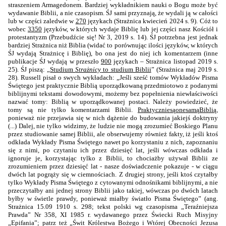
straszeniem Armagedonem. Bardziej wykładnikiem nauki o Bogu może być
wydawanie Biblii, a nie czasopism. ŚJ sami przyznają, że wydali ją w całości
lub w części zaledwie w
270
językach (Strażnica kwiecień 2024 s. 9). Cóż to
wobec
3350
języków, w których wydaje Biblię lub jej części nasz Kościół i
protestantyzm (Przebudźcie się! Nr 3, 2019 s. 14). ŚJ potrzebna jest jednak
bardziej Strażnica niż Biblia (widać to porównując ilości języków, w których
ŚJ wydają Strażnicę i Biblię), bo ona jest do niej ich komentarzem (inne
publikacje ŚJ wydają w przeszło
900
językach – Strażnica listopad 2019 s.
25). ŚJ piszą: „
Studium
Strażnicy
to studium Biblii
” (Strażnica maj 2019 s.
28). Russell pisał o swych wykładach: „Jeśli sześć tomów Wykładów Pisma
Świętego jest praktycznie Biblią uporządkowaną przedmiotowo z podanymi
biblijnymi tekstami dowodowymi, możemy bez popełnienia niewłaściwości
nazwać tomy: Biblią w uporządkowanej postaci. Należy powiedzieć, że
tomy są nie tylko komentarzami Biblii.
Praktycznie
są
one
samą
Biblią
,
ponieważ nie przejawia się w nich dążenie do budowania jakiejś doktryny
(...) Dalej, nie tylko widzimy, że ludzie nie mogą zrozumieć Boskiego Planu
przez studiowanie samej Biblii, ale obserwujemy również fakty, iż jeśli ktoś
odkłada Wykłady Pisma Świętego nawet po korzystaniu z nich, zapoznaniu
się z nimi, po czytaniu ich przez dziesięć lat, jeśli wówczas odkłada i
ignoruje je, korzystając tylko z Biblii, to chociażby używał Biblii ze
zrozumieniem przez dziesięć lat - nasze doświadczenie pokazuje - w ciągu
dwóch lat pogrąży się w ciemnościach. Z drugiej strony, jeśli ktoś czytałby
tylko Wykłady Pisma Świętego z cytowanymi odnośnikami biblijnymi, a nie
przeczytałby ani jednej strony Biblii jako takiej, wówczas po dwóch latach
byłby w świetle prawdy, ponieważ miałby światło Pisma Świętego” (ang.
Strażnica 15.09 1910 s. 298; tekst polski wg czasopisma „Teraźniejsza
Prawda” Nr 358, XI 1985 r. wydawanego przez Świecki Ruch Misyjny
„Epifania”; patrz też „Świt Królestwa Bożego i Wtórej Obecności Jezusa