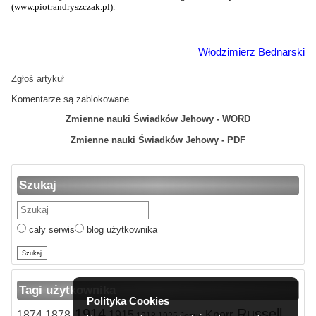
(www.piotrandryszczak.pl).
Włodzimierz Bednarski
Zgłoś artykuł
Komentarze są zablokowane
Zmienne nauki Świadków Jehowy - WORD
Zmienne nauki Świadków Jehowy - PDF
Szukaj
cały serwis
blog użytkownika
Tagi użytkownika
Polityka Cookies
1914
Russell
1874
1878
1915
Knorr