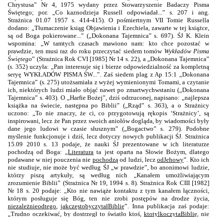
Chrystusa” Nr 4, 1975 wydany przez Stowarzyszenie Badaczy Pisma
Świętego; por. „Co kaznodzieja Russell odpowiadał...” s. 207 i ang.
Strażnica 01.07 1957 s. 414-415). O pośmiertnym VII Tomie Russella
dodano: „Tłumaczenie ksiąg Objawienia i Ezechiela, zawarte w tej książce,
są od Boga pokierowane...” („Dokonana Tajemnica” s. 697). ŚJ K. Klein
wspomina: „W tamtych czasach mawiono nam: kto chce pozostać w
prawdzie, ten musi raz do roku przeczytać siedem tomów
Wykładów Pisma
Świętego
” (Strażnica Rok CVI [1985] Nr 14 s. 22), a „Dokonana Tajemnica”
(s. 352) uczyła: „Pan interesuje się i bierze odpowiedzialność za kompletną
seryę WYKŁADÓW PISMA ŚW...”. Zaś siedem plag z Ap 15:1 „Dokonana
Tajemnica” (s. 275) utożsamiała z wyżej wymienionymi Tomami, a czytanie
ich, niektórych ludzi miało objąć nawet po zmartwychwstaniu („Dokonana
Tajemnica” s. 403). O „Harfie Bożej”, dziś odrzuconej, napisano: „najlepsza
książka na świecie, następna po Biblii” („Rząd” s. 363), a o Strażnicy
uczono: „To nie znaczy, że ci, co przygotowują rękopis ‘Strażnicy’, są
inspirowani, lecz że Pan przez swoich aniołów dogląda, by wiadomości były
dane jego ludowi w czasie słusznym” („Bogactwo” s. 279). Podobne
myślenie funkcjonuje i dziś, lecz dotyczy nowych publikacji ŚJ. Strażnica
15.09 2010 s. 13 podaje, że nauki ŚJ prezentowane w ich literaturze
pochodzą od Boga: „
Literatura
ta jest oparta na Słowie Bożym, dlatego
podawane w niej pouczenia nie
pochodzą
od ludzi, lecz
od
Jehowy
”. Kto ich
nie studiuje, nie może być według ŚJ „w prawdzie”, bo anonimowi ludzie,
którzy piszą artykuły, są według nich „Kanałem umożliwiającym
zrozumienie Biblii” (Strażnica Nr 19, 1994 s. 8). Strażnica Rok CIII [1982]
Nr 18 s. 20 podaje: „Kto nie nawiąże kontaktu z tym kanałem łączności,
którym posługuje się Bóg, ten nie zrobi postępów na drodze życia,
niezależnie
od
tego
,
jak
często
by
czytał
Biblię
”. Inna publikacja zaś podaje:
„Trudno oczekiwać, by dostrzegł to światło ktoś,
kto
tylko
czyta
Biblię
, nie