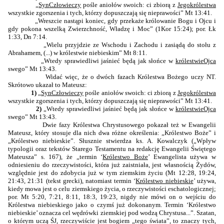
„
Syn
Człowieczy
pośle aniołów swoich: ci zbiorą z
Jego
królestwa
wszystkie zgorszenia i tych, którzy dopuszczają się nieprawości” Mt 13:41.
„Wreszcie nastąpi koniec, gdy przekaże królowanie Bogu i Ojcu i
gdy pokona wszelką Zwierzchność, Władzę i Moc” (1Kor 15:24); por. Łk
1:33, Dn 7:14.
„Wielu przyjdzie ze Wschodu i Zachodu i zasiądą do stołu z
Abrahamem, (...) w królestwie niebieskim” Mt 8:11.
„Wtedy sprawiedliwi jaśnieć będą jak słońce w
królestwie
Ojca
swego” Mt 13:43.
Widać więc, że o dwóch fazach Królestwa Bożego uczy NT.
Skrótowo ukazał to Mateusz:
1)
„
Syn
Człowieczy
pośle aniołów swoich: ci zbiorą z
Jego
królestwa
wszystkie zgorszenia i tych, którzy dopuszczają się nieprawości” Mt 13:41.
2)
„Wtedy sprawiedliwi jaśnieć będą jak słońce w
królestwie
Ojca
swego” Mt 13:43.
Dwie fazy Królestwa Chrystusowego pokazał też w Ewangelii
Mateusz, który stosuje dla nich dwa różne określenia: „Królestwo Boże” i
„Królestwo niebieskie”. Słusznie stwierdza ks. A. Kowalczyk („Wpływ
typologii oraz tekstów Starego Testamentu na redakcję Ewangelii Świętego
Mateusza” s. 167), że „termin ‘
Królestwo Boże
’ Ewangelista używa w
odniesieniu do rzeczywistości, która już zaistniała, jest własnością Żydów,
względnie jest do zdobycia już w tym ziemskim życiu (Mt 12:28, 19:24,
21:43, 21:31 (tekst grecki), natomiast termin ‘
Królestwo niebieskie
’ używa,
kiedy mowa jest o celu ziemskiego życia, o rzeczywistości eschatologicznej;
por. Mt 5:20, 7:21, 8:11, 18:3, 19:23, nigdy nie mówi on o wejściu do
Królestwa niebieskiego jako o czymś już dokonanym. Termin ‘Królestwo
niebieskie’ oznacza cel wędrówki ziemskiej pod wodzą Chrystusa...”. Szatan,
o którym uczą ŚJ, rzeczywiście jest bogiem „tego świata”, to znaczy tych,