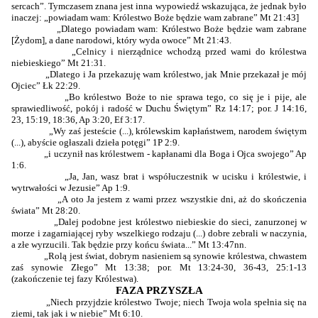
sercach”. Tymczasem znana jest inna wypowiedź wskazująca, że jednak było
inaczej: „powiadam wam: Królestwo Boże będzie wam zabrane” Mt 21:43]
„Dlatego powiadam wam: Królestwo Boże będzie wam zabrane
[Żydom], a dane narodowi, który wyda owoce” Mt 21:43.
„Celnicy i nierządnice wchodzą przed wami do królestwa
niebieskiego” Mt 21:31.
„Dlatego i Ja przekazuję wam królestwo, jak Mnie przekazał je mój
Ojciec” Łk 22:29.
„Bo królestwo Boże to nie sprawa tego, co się je i pije, ale
sprawiedliwość, pokój i radość w Duchu Świętym” Rz 14:17; por. J 14:16,
23, 15:19, 18:36, Ap 3:20, Ef 3:17.
„Wy zaś jesteście (...), królewskim kapłaństwem, narodem świętym
(...), abyście ogłaszali dzieła potęgi” 1P 2:9.
„i uczynił nas królestwem - kapłanami dla Boga i Ojca swojego” Ap
1:6.
„Ja, Jan, wasz brat i współuczestnik w ucisku i królestwie, i
wytrwałości w Jezusie” Ap 1:9.
„A oto Ja jestem z wami przez wszystkie dni, aż do skończenia
świata” Mt 28:20.
„Dalej podobne jest królestwo niebieskie do sieci, zanurzonej w
morze i zagarniającej ryby wszelkiego rodzaju (...) dobre zebrali w naczynia,
a złe wyrzucili. Tak będzie przy końcu świata...” Mt 13:47nn.
„Rolą jest świat, dobrym nasieniem są synowie królestwa, chwastem
zaś synowie Złego” Mt 13:38; por. Mt 13:24-30, 36-43, 25:1-13
(zakończenie tej fazy Królestwa).
FAZA PRZYSZŁA
„Niech przyjdzie królestwo Twoje; niech Twoja wola spełnia się na
ziemi, tak jak i w niebie” Mt 6:10.