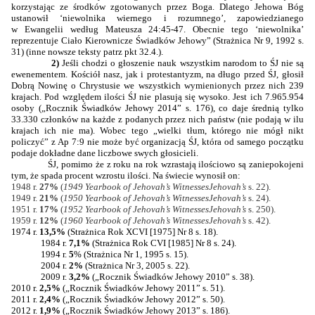
korzystając ze środków zgotowanych przez Boga. Dlatego Jehowa Bóg
ustanowił ‘niewolnika wiernego i rozumnego’, zapowiedzianego
w Ewangelii według Mateusza 24:45-47. Obecnie tego ‘niewolnika’
reprezentuje Ciało Kierownicze Świadków Jehowy” (Strażnica Nr 9, 1992 s.
31) (inne nowsze teksty patrz pkt 32.4.).
2)
Jeśli chodzi o głoszenie nauk wszystkim narodom to ŚJ nie są
ewenementem. Kościół nasz, jak i protestantyzm, na długo przed ŚJ, głosił
Dobrą Nowinę o Chrystusie we wszystkich wymienionych przez nich 239
krajach. Pod względem ilości ŚJ nie plasują się wysoko. Jest ich 7.965.954
osoby („Rocznik Świadków Jehowy
2014”
s. 176), co daje średnią tylko
33.330 członków na każde z podanych przez nich państw (nie podają w ilu
krajach ich nie ma). Wobec tego „wielki tłum, którego nie mógł nikt
policzyć” z Ap 7:9 nie może być organizacją ŚJ, która od samego początku
podaje dokładne dane liczbowe swych głosicieli.
ŚJ, pomimo że z roku na rok wzrastają ilościowo są zaniepokojeni
tym, że spada procent wzrostu ilości. Na świecie wynosił on:
1948 r.
27%
(
1949 Yearbook of Jehovah’s Witnesses
Jehovah’s
s. 22).
1949 r.
21%
(
1950 Yearbook of Jehovah’s Witnesses
Jehovah’s
s. 24).
1951 r.
17%
(
1952 Yearbook of Jehovah’s Witnesses
Jehovah’s
s. 250).
1959 r.
12%
(
1960 Yearbook of Jehovah’s Witnesses
Jehovah’s
s. 42).
1974 r.
13,5%
(Strażnica Rok XCVI [1975] Nr 8 s. 18).
1984 r.
7,1%
(Strażnica Rok CVI [1985] Nr 8 s. 24).
1994 r.
5
% (Strażnica Nr 1, 1995 s. 15).
2004 r.
2%
(Strażnica Nr 3, 2005 s. 22).
2009 r.
3,2%
(„Rocznik Świadków Jehowy
2010”
s. 38).
2010 r.
2,5%
(„Rocznik Świadków Jehowy
2011”
s. 51).
2011 r.
2,4%
(„Rocznik Świadków Jehowy
2012”
s. 50).
2012 r.
1,9%
(„Rocznik Świadków Jehowy
2013”
s. 186).