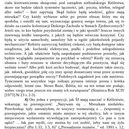
ciału kierowniczemu służącemu pod zarządem niebiańskiego Królestwa,
skoro nie będzie takich systemów łączności, jak: poczta, telefon, telegraf
albo radio? – Inni zapytują: Skąd ludzie będą wiedzieć, gdzie mają
mieszkać? Czy każdy wybierze sobie po prostu obszar, który mu się
spodoba, i osiedli się tam, wyznaczając granicę swego terenu, jak się to
działo za czasów kolonizacji Dzikiego Zachodu w Stanach Zjednoczonych?
Jeżeli nie, to kto będzie przydzielał ziemię i w jaki sposób? Jeszcze innych
interesują środki transportu, z jakich się będzie wówczas korzystać. Czy
będą w użyciu samochody, samoloty lub w ogóle jakiekolwiek pojazdy
mechaniczne? Kobiety zazwyczaj bardziej ciekawi, czy będą dostępne takie
urządzenia, jak: kuchenki elektryczne, pralki i podobne udogodnienia
techniczne. A jak właściwie będą zaspokajane podstawowe potrzeby, jak
będzie wyglądało zaopatrzenie na przykład w odzież? Kiedy się zniszczą
ubrania i buty noszone w okresie decydującym dla przeżycia, skąd się
weźmie nowe? Albo jeśli ktoś zechce budować, skąd dostanie takie rzeczy,
jak: młotek, gwoździe, piłę czy inny sprzęt dostarczany teraz przez systemy
przemijającego porządku rzeczy? Podobnych zagadnień jest całe mnóstwo.
Tymczasem na wszystkie tego rodzaju pytania istnieje prosta i krótka
odpowiedź; brzmi ona: Słowo Boże, Biblia, nic na ten temat nie podaje,
wobec czego teraz jeszcze nie znamy ich rozwiązania” (Strażnica Rok XCIV
[1973] Nr 23 s. 2-3).
4)
Oto jedna z propozycji, jak ŚJ mają nauczać o Królestwie,
wskazując na przestępczość: „Nazywam się ... Mieszkam niedaleko.
Przechodząc tędy zauważyłem, że wszyscy rozmawiają o ... (wspomnij o
przestępstwie, jakie ostatnio miało miejsce w tej okolicy, lub o innym
miejscowym wydarzeniu wywołującym zaniepokojenie). Co pan o tym
sądzi? ... Jak pan myśli, czy można by coś zrobić, żeby nam się żyło
bezpieczniej? (Prz 1:33; 3:5, 6)” („Prowadzenie rozmów...” ed. 1991 s. 12;