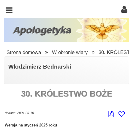
KOŚCIÓŁ
KATOLICKI
TRÓJCA
Apologetyka
ŚWIĘTA
RACJONALISTA
Strona domowa
»
W obronie wiary
»
30. KRÓLEST
ATEIZM
Włodzimierz Bednarski
ŚWIADKOWIE
JEHOWY
30. KRÓLESTWO BOŻE
W
OBRONIE
WIARY
dodane: 2004-09-10
INNE
Wersja na styczeń 2025 roku