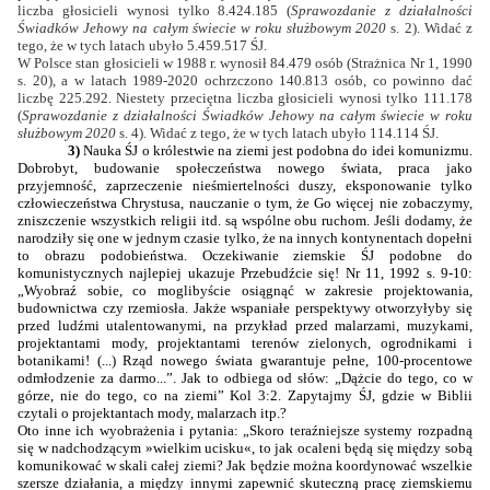
liczba głosicieli wynosi tylko 8.424.185 (
Sprawozdanie z działalności
Świadków Jehowy na całym świecie w roku służbowym 2020
s. 2). Widać z
tego, że w tych latach ubyło 5.459.517 ŚJ.
W Polsce stan głosicieli w 1988 r. wynosił 84.479 osób (Strażnica Nr 1, 1990
s. 20), a w latach 1989-2020 ochrzczono 140.813 osób, co powinno dać
liczbę 225.292. Niestety przeciętna liczba głosicieli wynosi tylko 111.178
(
Sprawozdanie z działalności Świadków Jehowy na całym świecie w roku
służbowym 2020
s. 4). Widać z tego, że w tych latach ubyło 114.114 ŚJ.
3)
Nauka ŚJ o królestwie na ziemi jest podobna do idei komunizmu.
Dobrobyt, budowanie społeczeństwa nowego świata, praca jako
przyjemność, zaprzeczenie nieśmiertelności duszy, eksponowanie tylko
człowieczeństwa Chrystusa, nauczanie o tym, że Go więcej nie zobaczymy,
zniszczenie wszystkich religii itd. są wspólne obu ruchom. Jeśli dodamy, że
narodziły się one w jednym czasie tylko, że na innych kontynentach dopełni
to obrazu podobieństwa. Oczekiwanie ziemskie ŚJ podobne do
komunistycznych najlepiej ukazuje Przebudźcie się! Nr 11, 1992 s. 9-10:
„Wyobraź sobie, co moglibyście osiągnąć w zakresie projektowania,
budownictwa czy rzemiosła. Jakże wspaniałe perspektywy otworzyłyby się
przed ludźmi utalentowanymi, na przykład przed malarzami, muzykami,
projektantami mody, projektantami terenów zielonych, ogrodnikami i
botanikami! (...) Rząd nowego świata gwarantuje pełne, 100-procentowe
odmłodzenie za darmo...”. Jak to odbiega od słów: „Dążcie do tego, co w
górze, nie do tego, co na ziemi” Kol 3:2. Zapytajmy ŚJ, gdzie w Biblii
czytali o projektantach mody, malarzach itp.?
Oto inne ich wyobrażenia i pytania: „Skoro teraźniejsze systemy rozpadną
się w nadchodzącym »wielkim ucisku«, to jak ocaleni będą się między sobą
komunikować w skali całej ziemi? Jak będzie można koordynować wszelkie
szersze działania, a między innymi zapewnić skuteczną pracę ziemskiemu