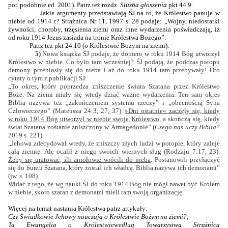
por. podobnie ed. 2001). Patrz też rozdz.
Służba głoszenia
pkt 44.9.
Jakie argumenty przedstawiają ŚJ na to, że Królestwo panuje w
niebie od 1914 r.? Strażnica Nr 11, 1997 s. 28 podaje: „Wojny, niedostatki
żywności, choroby, trzęsienia ziemi oraz inne wydarzenia poświadczają, iż
od roku 1914 Jezus zasiada na tronie Królestwa Bożego”.
Patrz też pkt 24.10 (o Królestwie Bożym na ziemi).
5)
Nowa książka ŚJ podaje, że dopiero w roku 1914 Bóg utworzył
Królestwo w niebie. Co było tam wcześniej? ŚJ podają, że podczas potopu
demony przeniosły się do nieba i aż do roku 1914 tam przebywały! Oto
cytaty o tym z publikacji ŚJ:
„To okres, który poprzedza zniszczenie świata Szatana przez Królestwo
Boże. Na ziemi miały się wtedy dziać ważne wydarzenia. Ten sam okres
Biblia nazywa też „zakończeniem systemu rzeczy” i „obecnością Syna
Człowieczego” (Mateusza 24:3, 27, 37).
»Dni ostatnie« zaczęły się, kiedy
w roku 1914 Bóg utworzył w niebie swoje Królestwo
, a skończą się, kiedy
świat Szatana zostanie zniszczony w Armagedonie” (
Czego nas uczy Biblia?
2019 s. 221).
„Jehowa zdecydował wtedy, że zniszczy złych ludzi w potopie, który zaleje
całą ziemię. Ale ocalił z niego swoich wiernych sług (Rodzaju 7:17, 23).
Żeby się uratować, źli aniołowie wrócili do nieba
. Postanowili przyłączyć
się do buntu Szatana, który został ich władcą. Biblia nazywa ich demonami”
(jw. s. 108).
Widać z tego, że wg nauki ŚJ do roku 1914 Bóg nie mógł nawet być Królem
w niebie, skoro szatan z demonami mieli tam swoją organizację.
Więcej na temat nastania Królestwa patrz artykuły:
Czy Świadkowie Jehowy nauczają o Królestwie Bożym na ziemi?;
Ta Ewangelia o Królestwie
według Towarzystwa Strażnica