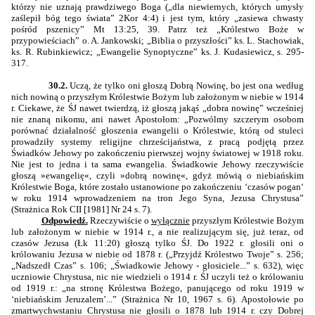
którzy nie uznają prawdziwego Boga („dla niewiernych, których umysły
zaślepił bóg tego świata” 2Kor 4:4) i jest tym, który „zasiewa chwasty
pośród pszenicy” Mt 13:25, 39. Patrz też „Królestwo Boże w
przypowieściach” o. A. Jankowski; „Biblia o przyszłości” ks. L. Stachowiak,
ks. R. Rubinkiewicz; „Ewangelie Synoptyczne” ks. J. Kudasiewicz, s. 295-
317.
30.2.
Uczą, że tylko oni głoszą Dobrą Nowinę, bo jest ona według
nich nowiną o przyszłym Królestwie Bożym lub założonym w niebie w 1914
r. Ciekawe, że ŚJ nawet twierdzą, iż głoszą jakąś „dobra nowinę” wcześniej
nie znaną nikomu, ani nawet Apostołom: „Pozwólmy szczerym osobom
porównać działalność głoszenia ewangelii o Królestwie, którą od stuleci
prowadziły systemy religijne chrześcijaństwa, z pracą podjętą przez
Świadków Jehowy po zakończeniu pierwszej wojny światowej w 1918 roku.
Nie jest to jedna i ta sama ewangelia. Świadkowie Jehowy rzeczywiście
głoszą »ewangelię«, czyli »dobrą nowinę«, gdyż mówią o niebiańskim
Królestwie Boga, które zostało ustanowione po zakończeniu ‘czasów pogan‘
w roku 1914 wprowadzeniem na tron Jego Syna, Jezusa Chrystusa”
(Strażnica Rok CII [1981] Nr 24 s. 7).
Odpowiedź.
Rzeczywiście o
wyłącznie
przyszłym Królestwie Bożym
lub założonym w niebie w 1914 r., a nie realizującym się, już teraz, od
czasów Jezusa (Łk 11:20) głoszą tylko ŚJ. Do 1922 r. głosili oni o
królowaniu Jezusa w niebie od 1878 r. („Przyjdź Królestwo Twoje” s. 256;
„Nadszedł Czas” s. 106; „Świadkowie Jehowy - głosiciele...” s. 632), więc
uczniowie Chrystusa, nic nie wiedzieli o 1914 r. ŚJ uczyli też o królowaniu
od 1919 r.: „na stronę Królestwa Bożego, panującego od roku 1919 w
‘niebiańskim Jeruzalem’...” (Strażnica Nr 10, 1967 s. 6). Apostołowie po
zmartwychwstaniu Chrystusa nie głosili o 1878 lub 1914 r. czy Dobrej