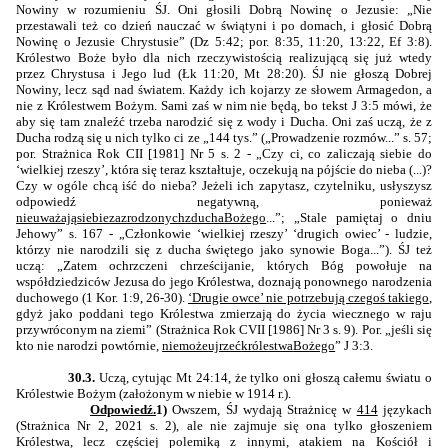
Nowiny w rozumieniu ŚJ. Oni głosili Dobrą Nowinę o Jezusie: „Nie
przestawali też co dzień nauczać w świątyni i po domach, i głosić Dobrą
Nowinę o Jezusie Chrystusie” (Dz 5:42; por. 8:35, 11:20, 13:22, Ef 3:8).
Królestwo Boże było dla nich rzeczywistością realizującą się już wtedy
przez Chrystusa i Jego lud (Łk 11:20, Mt 28:20). ŚJ nie głoszą Dobrej
Nowiny, lecz sąd nad światem. Każdy ich kojarzy ze słowem Armagedon, a
nie z Królestwem Bożym. Sami zaś w nim nie będą, bo tekst J 3:5 mówi, że
aby się tam znaleźć trzeba narodzić się z wody i Ducha. Oni zaś uczą, że z
Ducha rodzą się u nich tylko ci ze „144 tys.” („Prowadzenie rozmów...” s. 57;
por. Strażnica Rok CII [1981] Nr 5 s. 2 - „Czy ci, co zaliczają siebie do
‘wielkiej rzeszy’, która się teraz kształtuje, oczekują na pójście do nieba (...)?
Czy w ogóle chcą iść do nieba? Jeżeli ich zapytasz, czytelniku, usłyszysz
odpowiedź negatywną, ponieważ
nie
uważają
siebie
za
zrodzonych
z
ducha
Bożego
...”; „Stale pamiętaj o dniu
Jehowy” s. 167 - „Członkowie ‘wielkiej rzeszy’ ‘drugich owiec’ - ludzie,
którzy nie narodzili się z ducha świętego jako synowie Boga...”). ŚJ też
uczą: „Zatem ochrzczeni chrześcijanie, których Bóg powołuje na
współdziedziców Jezusa do jego Królestwa, doznają ponownego narodzenia
duchowego (1 Kor. 1:9, 26-30).
‘Drugie owce’ nie potrzebują czegoś takiego
,
gdyż jako poddani tego Królestwa zmierzają do życia wiecznego w raju
przywróconym na ziemi” (Strażnica Rok CVII [1986] Nr 3 s. 9). Por. „jeśli się
kto nie narodzi powtórnie,
nie
może
ujrzeć
królestwa
Bożego
” J 3:3.
30.3.
Uczą, cytując Mt 24:14, że tylko oni głoszą całemu światu o
Królestwie Bożym (założonym w niebie w 1914 r.).
Odpowiedź.
1)
Owszem, ŚJ wydają Strażnicę w
414
językach
(Strażnica Nr 2, 2021 s. 2), ale nie zajmuje się ona tylko głoszeniem
Królestwa, lecz częściej polemiką z innymi, atakiem na Kościół i