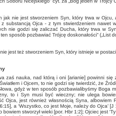
ch Soboru Nicejskiego” cyt. za „Bóg jeden w Trójcy O
 jak nie jest stworzeniem Syn, który trwa w Ojcu, a
z substancją Ojca - z tym stwierdzeniem nawet wy
ych nie godzi się zaliczać Ducha, który trwa w S
 ten sposób pozbawiać Trójcę doskonałości” („List d
nie jest też stworzeniem Syn, który istnieje w postaci
ny
a zaś nauka, nad którą i oni [arianie] powinni się 
Światłem i Ojcem, to nie godzi się twierdzić, że Źród
Słowa, gdyż w ten sposób pozbawialibyśmy Boga mą
czny, to i Syn musi być wieczny; nie ulega bowi
ć Ojca, jest również własnością Syna, albowiem P
16:15], a ‘Wszystko, co jest Moje, należy do Ojca’ [J 
 bowiem stworzył wieki [por. Hbr 1:2]; Ojciec jest ‘Ty