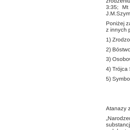
zrodzeniu
3:35; Mt
J.M.Szymu
Poniżej z
z innych
1) Zrodzo
2) Bóstwo
3) Osobo
4) Trójca
5) Symbol
Atanazy 
„Narodzen
substancj