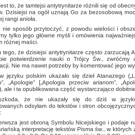
est to, że tamtejsi antytrynitarze różnili się od ob
. Dzisiejsi na ogół uznają Go za bezosobową moc,
j rangi anioła.
nie sposób przytoczyć, z powodu wielości i obsze
y tylko jego główne myśli i omówienia najważniej
 różnej maści.
tego, że dzisiejsi antytrynitarze często zarzucają At
pie potwierdzenie nauki o Trójcy Św., zwróćmy
cji. Nie ma nawet potrzeby by komentować jego wy
w języku polskim ukazało się dzieł Atanazego („Li
o”, „Apologie” [„Apologia przeciw arianom”, „Apo
]), ale i ta opublikowana część wystarczająco dobitni
szkoda, że nie ukazały się do dziś w język
sowanych odsyłam do tekstów i stron obcojęzyczny
:
erwsza jest obroną Symbolu Nicejskiego i podaje 
riańską interpretację tekstów Pisma św., w których