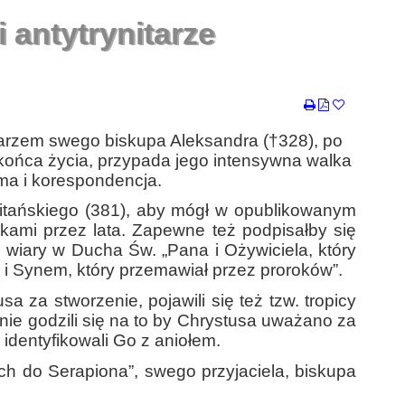
i antytrynitarze
tarzem swego biskupa Aleksandra (†328), po
o końca życia, przypada jego intensywna walka
ma i korespondencja.
itańskiego (381), aby mógł w opublikowanym
ykami przez lata. Zapewne też podpisałby się
wiary w Ducha Św. „Pana i Ożywiciela, który
m i Synem, który przemawiał przez proroków”.
 za stworzenie, pojawili się też tzw. tropicy
ie godzili się na to by Chrystusa uważano za
identyfikowali Go z aniołem.
ch do Serapiona”, swego przyjaciela, biskupa