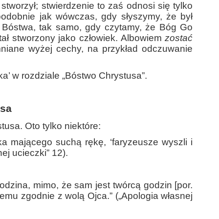
 stworzył; stwierdzenie to zaś odnosi się tylko
 podobnie jak wówczas, gdy słyszymy, że był
o Bóstwa, tak samo, gdy czytamy, że Bóg Go
tał stworzony jako człowiek. Albowiem
zostać
mniane wyżej cechy, na przykład odczuwanie
ka’ w rozdziale „Bóstwo Chrystusa”.
usa
sa. Oto tylko niektóre:
eka mającego suchą rękę, ‘faryzeusze wyszli i
ej ucieczki” 12).
odzina, mimo, że sam jest twórcą godzin [por.
żdemu zgodnie z wolą Ojca.” („Apologia własnej