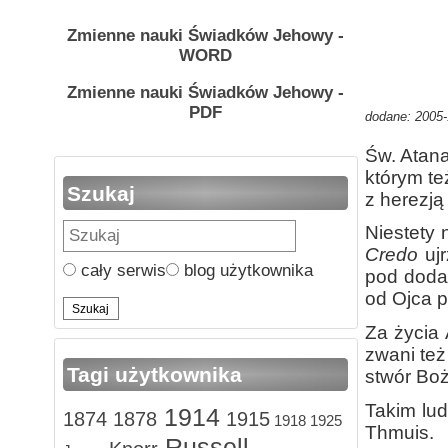
Zmienne nauki Świadków Jehowy -
WORD
Zmienne nauki Świadków Jehowy -
PDF
dodane: 2005-
Św. Atana
którym te
Szukaj
z herezją
Niestety
Credo
ujr
cały serwis
blog użytkownika
pod doda
od Ojca p
Za życia 
zwani też
Tagi użytkownika
stwór Boż
Takim lud
1914
1874
1878
1915
1918
1925
Thmuis.
Russell