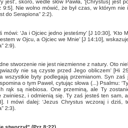
ry jest’, skoro, wedle słów Pawła, ‘[Chrystus] jest
 9:5]. Nie wolno mówić, że był czas, w którym nie ist
ist do Serapiona” 2:2).
ś mówi: ‘Ja i Ojciec jedno jesteśmy’ [J 10:30], ‘Kto 
 jestem w Ojcu, a Ojciec we Mnie’ [J 14:10], wskazuje,
” 2:9).
adne stworzenie nie jest niezmienne z natury. Oto nie
‘gwiazdy nie są czyste przed Jego obliczem’ [Hi 25
 a wszystkie byty podlegają przemianom. Syn zaś 
spomina o tym Paweł, cytując słowa (...) Psalmu: ‘T
h rąk są niebiosa. One przeminą, ale Ty zostanie
e zwiniesz, i odmienią się. Ty zaś jesteś ten sam, 
]. I mówi dalej: ‘Jezus Chrystus wczoraj i dziś, t
” 2:3).
e stworzył” (Prz 8:22)