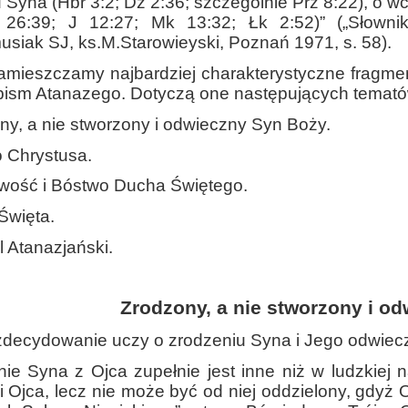
 Syna (Hbr 3:2; Dz 2:36; szczególnie Prz 8:22), o wc
 26:39; J 12:27; Mk 13:32; Łk 2:52)” („Słowni
siak SJ, ks.M.Starowieyski, Poznań 1971, s. 58).
amieszczamy najbardziej charakterystyczne fragment
 pism Atanazego. Dotyczą one następujących temató
ny, a nie stworzony i odwieczny Syn Boży.
 Chrystusa.
wość i Bóstwo Ducha Świętego.
 Święta.
 Atanazjański.
Zrodzony, a nie stworzony i o
zdecydowanie uczy o zrodzeniu Syna i Jego odwiecz
ie Syna z Ojca zupełnie jest inne niż w ludzkiej n
i Ojca, lecz nie może być od niej oddzielony, gdyż On