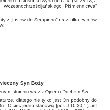
ieleniu i o stosunku Syna do Ojca (Mt 28:18; J
k Wczesnochrześcijańskiego Piśmiennictwa”
y z „Listów do Serapiona” oraz kilka cytatów
w:
dwieczny Syn Boży
nym istnieniu wraz z Ojcem i Duchem Św.
aturze, dlatego nie tylko jest On podobny do
 i Ojciec jedno stanowią [por. J 10:30]” („List