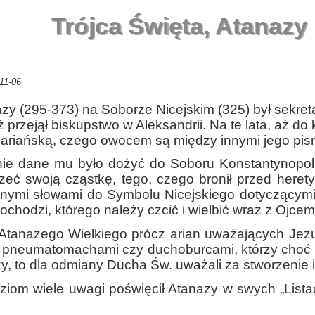
Trójca Święta, Atanazy 
11-06
zy (295-373) na Soborze Nicejskim (325) był sekre
ż przejął biskupstwo w Aleksandrii. Na te lata, aż d
 ariańską, czego owocem są między innymi jego pis
 nie dane mu było dożyć do Soboru Konstantynopol
zeć swoją cząstkę, tego, czego bronił przed heret
nymi słowami do Symbolu Nicejskiego dotyczącymi 
ochodzi, którego należy czcić i wielbić wraz z Ojce
Atanazego Wielkiego prócz arian uważających Jezusa
 pneumatomachami czy duchoburcami, którzy choć n
y, to dla odmiany Ducha Św. uważali za stworzenie i 
ziom wiele uwagi poświęcił Atanazy w swych „Lista