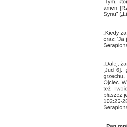
‘Tym, któ
amen’ [Rz
Synu” („L
„Kiedy za
oraz: ‘Ja
Serapiona
„Dalej, ż
[Jud 6], 
grzechu,
Ojciec. W
też Twoic
płaszcz j
102:26-28
Serapiona
„Pan mni