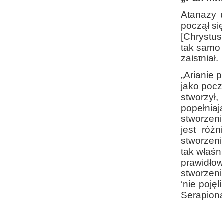
Atanazy 
począł si
[Chrystus
tak samo 
zaistniał.
„Arianie 
jako pocz
stworzył,
popełnia
stworzeni
jest róż
stworzeni
tak właśn
prawidło
stworzeni
‘nie pojęl
Serapiona