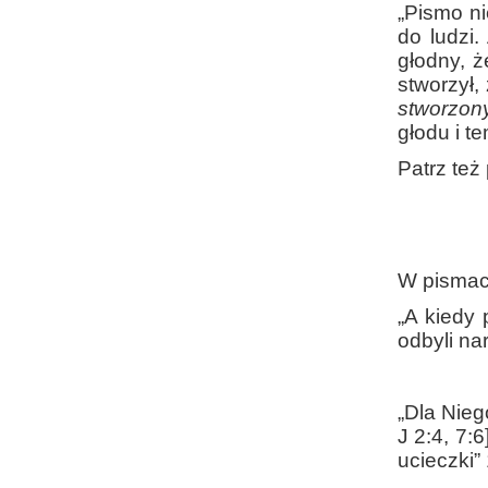
„Pismo ni
do ludzi.
głodny, 
stworzył,
stworzon
głodu i t
Patrz też
W pismach
„A kiedy 
odbyli na
„Dla Nieg
J 2:4, 7:
ucieczki” 