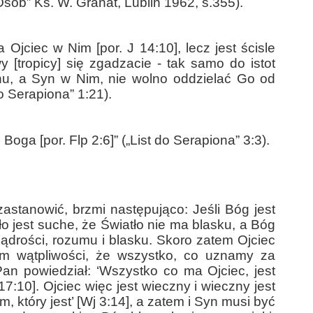
sób” Ks. W. Granat, Lublin 1962, s.355).
 Ojciec w Nim [por. J 14:10], lecz jest ścisle
 [tropicy] się zgadzacie - tak samo do istot
ynu, a Syn w Nim, nie wolno oddzielać Go od
o Serapiona” 1:21).
 Boga [por. Flp 2:6]” („List do Serapiona” 3:3).
zastanowić, brzmi następująco: Jeśli Bóg jest
ło jest suche, że Światło nie ma blasku, a Bóg
drości, rozumu i blasku. Skoro zatem Ojciec
em wątpliwości, że wszystko, co uznamy za
an powiedział: ‘Wszystko co ma Ojciec, jest
17:10]. Ojciec więc jest wieczny i wieczny jest
m, który jest’ [Wj 3:14], a zatem i Syn musi być