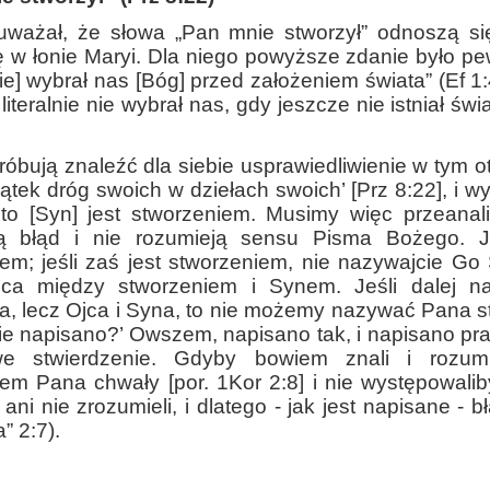
uważał, że słowa „Pan mnie stworzył” odnoszą si
ę w łonie Maryi. Dla niego powyższe zdanie było 
ie] wybrał nas [Bóg] przed założeniem świata” (Ef 1:4
literalnie nie wybrał nas, gdy jeszcze nie istniał ś
próbują znaleźć dla siebie usprawiedliwienie w tym o
ątek dróg swoich w dziełach swoich’ [Prz 8:22], i w
 to [Syn] jest stworzeniem. Musimy więc przeanali
ją błąd i nie rozumieją sensu Pisma Bożego. 
em; jeśli zaś jest stworzeniem, nie nazywajcie Go 
nica między stworzeniem i Synem. Jeśli dalej n
a, lecz Ojca i Syna, to nie możemy nazywać Pana 
ie napisano?’ Owszem, napisano tak, i napisano pra
we stwierdzenie. Gdyby bowiem znali i rozumi
em Pana chwały [por. 1Kor 2:8] i nie występowali
i ani nie zrozumieli, i dlatego - jak jest napisane - 
” 2:7).