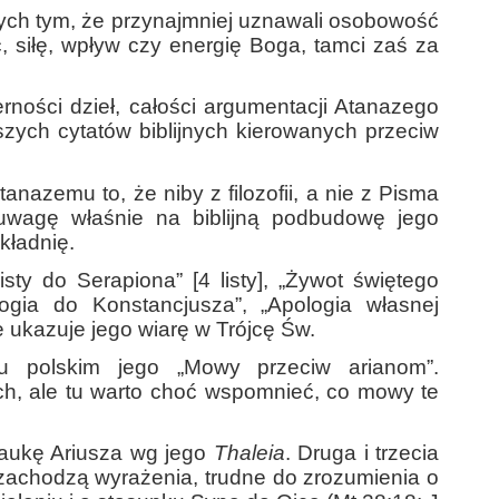
ecnych tym, że przynajmniej uznawali osobowość
 siłę, wpływ czy energię Boga, tamci zaś za
rności dzieł, całości argumentacji Atanazego
szych cytatów biblijnych kierowanych przeciw
anazemu to, że niby z filozofii, a nie z Pisma
 uwagę właśnie na biblijną podbudowę jego
kładnię.
sty do Serapiona” [4 listy], „Żywot świętego
logia do Konstancjusza”, „Apologia własnej
e ukazuje jego wiarę w Trójcę Św.
u polskim jego „Mowy przeciw arianom”.
ch, ale tu warto choć wspomnieć, co mowy te
naukę Ariusza wg jego
Thaleia
. Druga i trzecia
 zachodzą wyrażenia, trudne do zrozumienia o