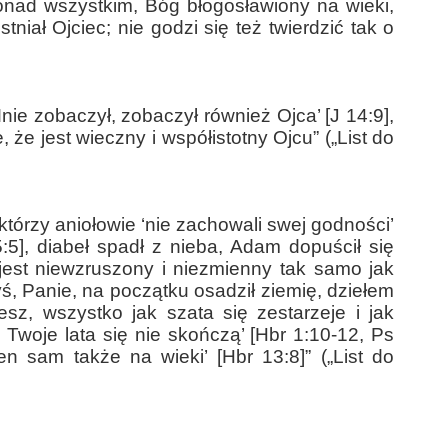
 ponad wszystkim, Bóg błogosławiony na wieki,
niał Ojciec; nie godzi się też twierdzić tak o
Mnie zobaczył, zobaczył również Ojca’ [J 14:9],
 że jest wieczny i współistotny Ojcu” („List do
którzy aniołowie ‘nie zachowali swej godności’
:5], diabeł spadł z nieba, Adam dopuścił się
jest niewzruszony i niezmienny tak samo jak
yś, Panie, na początku osadził ziemię, dziełem
sz, wszystko jak szata się zestarzeje i jak
a Twoje lata się nie skończą’ [Hbr 1:10-12, Ps
en sam także na wieki’ [Hbr 13:8]” („List do