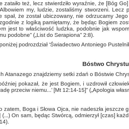
e zataiło też, lecz stwierdziło wyraźnie, że [Bóg Go]
 Albowiem my, ludzie, zostaliśmy stworzeni. Lecz
że spał, że został ubiczowany, nie odrzucamy Jeg
 zgodnie z logiką pamiętamy, że będąc Bogiem zos
ym
jest to właściwość ludzka, podobnie jak wspo
emu podobne” („List do Serapiona” 2:8).
 poniżej podrozdział ‘Świadectwo Antoniego Pustelni
Bóstwo Chryst
 Atanazego znajdziemy setki zdań o Bóstwie Chrystu
później pokazał, że jest Bogiem, i uzdrowił człowi
radę przeciw niemu...’ [Mt 12:14-15]” („Apologia własn
o zatem, Boga i Słowa Ojca, nie nadeszła jeszcze g
6] (...) On sam, będąc Stwórcą, odmierzył [czas] ka
14).