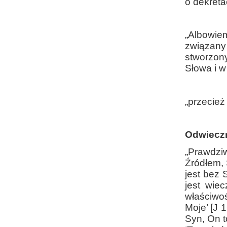
o dekreta
„Albowiem
związany 
stworzon
Słowa i w
„przecież 
Odwiecz
„Prawdziw
Źródłem, 
jest bez 
jest wie
właściwoś
Moje’ [J 
Syn, On to