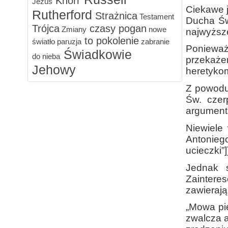
Knorr
Jezus
Ciekawe j
Rutherford
Strażnica
Testament
Ducha Św
Trójca
czasy pogan
Zmiany
nowe
najwyższe
to pokolenie
światło
paruzja
zabranie
Ponieważ 
Świadkowie
do nieba
przekażem
Jehowy
heretykom
Z powodu 
Św. czer
argumenta
Niewiele 
Antonieg
ucieczki”
Jednak 
Zaintere
zawierają
„Mowa pi
zwalcza a