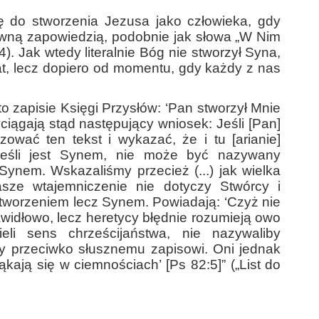
ę do stworzenia Jezusa jako człowieka, gdy
pewną zapowiedzią, podobnie jak słowa „W Nim
). Jak wtedy literalnie Bóg nie stworzył Syna,
wiat, lecz dopiero od momentu, gdy każdy z nas
to zapisie Księgi Przysłów: ‘Pan stworzył Mnie
yciągają stąd następujący wniosek: Jeśli [Pan]
zować ten tekst i wykazać, że i tu [arianie]
Jeśli jest Synem, nie może być nazywany
Synem. Wskazaliśmy przecież (...) jak wielka
asze wtajemniczenie nie dotyczy Stwórcy i
stworzeniem lecz Synem. Powiadają: ‘Czyż nie
widłowo, lecz heretycy błędnie rozumieją owo
eli sens chrześcijaństwa, nie nazywaliby
by przeciwko słusznemu zapisowi. Oni jednak
błąkają się w ciemnościach’ [Ps 82:5]” („List do