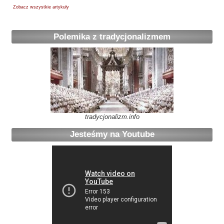
Zobacz wszystkie artykuły
Polemika z tradycjonalizmem
tradycjonalizm.info
Jesteśmy na Youtube