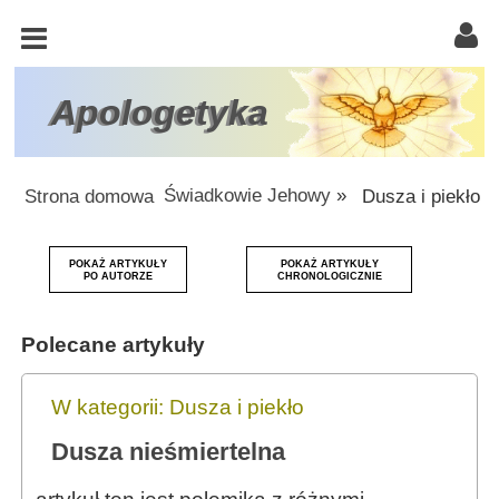
KOŚCIÓŁ
KATOLICKI
TRÓJCA
Apologetyka
ŚWIĘTA
RACJONALISTA
Strona domowa
Świadkowie Jehowy
»
Dusza i piekło
ATEIZM
POKAŻ ARTYKUŁY
POKAŻ ARTYKUŁY
ŚWIADKOWIE
PO AUTORZE
CHRONOLOGICZNIE
JEHOWY
Polecane artykuły
W
OBRONIE
WIARY
W kategorii: Dusza i piekło
Dusza nieśmiertelna
INNE