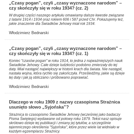
„Czasy pogan”, czyli „czasy wyznaczone narodom” –
czy skończyły się w roku 1934? (cz. 2)
W drugiej części naszego artykułu omawiamy dalsze kwestie związane
z latami 1914 i 1934 oraz rokiem 606 i 587 przed Chr. Pokazujemy też,
jakie znaczenie dla Świadków Jehowy miał rok 1934.
Włodzimierz Bednarski
„Czasy pogan”, czyli „czasy wyznaczone narodom” –
czy skończyły się w roku 1934? (cz. 1)
Koniec "czasów pogan" w roku 1914, to jedna z najważniejszych nauk
Świadków Jehowy. Całe dzieje ludzkości podobno zmierzały do tej
daty. Miał nastąpić największy w historii krach dla świata. Nie nastąpił,
nastała wojna, która rychło się zakończyła. Prześledźmy, jakie są dzieje
tej daty i jak ją obliczano i próbowano poprawiać.
Włodzimierz Bednarski
Dlaczego w roku 1909 z nazwy czasopisma Strażnica
usunięto słowo „Syjońska”?
Strażnica to czasopismo Świadków Jehowy (wcześniej jako badaczy
Pisma Świętego) wydawane od połowy roku 1879. Tekst nasz opisuje
skrótowo dzieje tej publikacji i zmiany jej tytułów, a szczególnie
tajemniczego określenia "Syjońska", które przez wiele lat widniało w
każdym egzemplarzu Strażnicy.