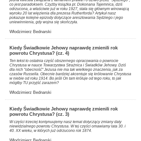
co jest paradoksem. Czyżby książka pt. Dokonana Tajemnica, dziś
odrzucona, a właściwie już w roku 1927, stała się głównym winowajcą
wyroku 20 lat więzienia dla prezesa Rutherforda? Artykuł nasz
pokazuje kolejne epizody dotyczące aresztowania Sędziego i jego
uniewinnienia, gdy wojna się skończyła.
Włodzimierz Bednarski
Kiedy Świadkowie Jehowy naprawdę zmienili rok
powrotu Chrystusa? (cz. 4)
Ten tekst to ostatnia część obszernego opracowania o powrocie
Chrystusa w nauce Towarzystwa Strażnica i Świadków Jehowy. Dziś
dla nich "obecność" Jezusa nie ma tak wielkiego znaczenia, jak za
czasów Russella. Obecnie bardziej akcentuje się królowanie Chrystusa
w niebie od roku 1914. Bo jeśli On tam króluje od tego roku, to jak
mógłby TU przyjść zarazem?
Włodzimierz Bednarski
Kiedy Świadkowie Jehowy naprawdę zmienili rok
powrotu Chrystusa? (cz. 3)
W części trzeciej kontynuujemy nasz temat dotyczący zmiany daty
niewidzialnego powrotu Chrystusa. W tej części omawiamy lata 30. i
40. XX wieku, w których już odrzucono rok 1874.
Włodzimierz Bednarski