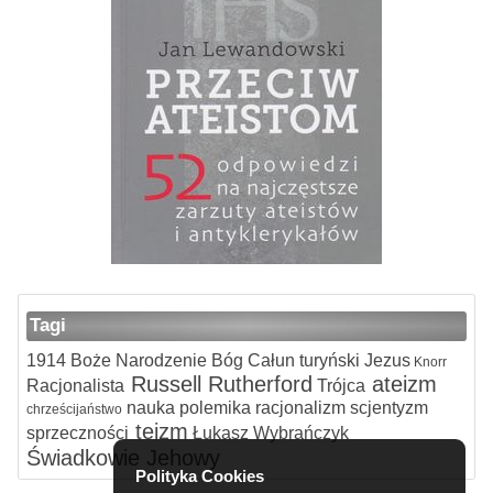
Tagi
1914
Boże Narodzenie
Bóg
Całun turyński
Jezus
Knorr
Russell
Rutherford
ateizm
Racjonalista
Trójca
nauka
polemika
racjonalizm
scjentyzm
chrześcijaństwo
teizm
sprzeczności
Łukasz Wybrańczyk
Świadkowie Jehowy
Polityka Cookies