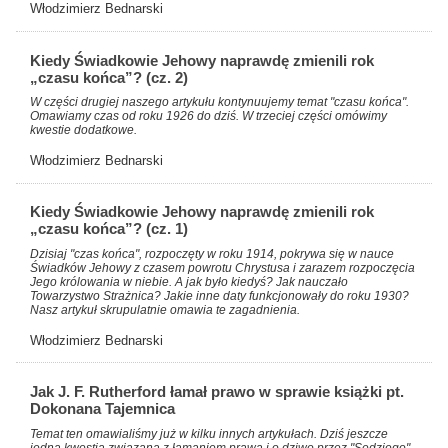
Włodzimierz Bednarski
Kiedy Świadkowie Jehowy naprawdę zmienili rok
„czasu końca”? (cz. 2)
W części drugiej naszego artykułu kontynuujemy temat "czasu końca".
Omawiamy czas od roku 1926 do dziś. W trzeciej części omówimy
kwestie dodatkowe.
Włodzimierz Bednarski
Kiedy Świadkowie Jehowy naprawdę zmienili rok
„czasu końca”? (cz. 1)
Dzisiaj "czas końca", rozpoczęty w roku 1914, pokrywa się w nauce
Świadków Jehowy z czasem powrotu Chrystusa i zarazem rozpoczęcia
Jego królowania w niebie. A jak było kiedyś? Jak nauczało
Towarzystwo Strażnica? Jakie inne daty funkcjonowały do roku 1930?
Nasz artykuł skrupulatnie omawia te zagadnienia.
Włodzimierz Bednarski
Jak J. F. Rutherford łamał prawo w sprawie książki pt.
Dokonana Tajemnica
Temat ten omawialiśmy już w kilku innych artykułach. Dziś jeszcze
jedna kwestia związana z łamaniem prawa i o dziwo przez "Sędziego",