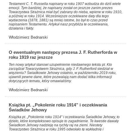
Testament C. T. Russella napisany w roku 1907 wzbudza do dziś wiele
emocji. Tym bardziej, że napisany został on jeszcze zanim prezes
Towarzystwa Strażnica miał być zabrany do nieba, wpierw w roku 1910,
a później w roku 1914. Wcześniejsze oczekiwane daty dla tego
wydarzenia (1878, 1881) są mniej istotne, bo był to czas przed
napisaniem Testamentu. Artykuł nasz przybliża te oczekiwania,
działania i fakty.
Włodzimierz Bednarski
O ewentualnym następcy prezesa J. F. Rutherforda w
roku 1919 raz jeszcze
Ten nowy artykuł stanowi uzupełnienie niedawnego tekstu pt. Kto
zarządzał Towarzystwem Strażnica, gdy J. F. Rutherford siedział w
więzieniu? Świadkowie Jehowy ostatnio, w październiku 2019 roku,
ujawnili pewne dane, które pozwalają nam dodać kilka informacji
dotyczących tematu, który omawialiśmy.
Włodzimierz Bednarski
Książka pt. „Pokolenie roku 1914” i oczekiwania
Świadków Jehowy
Książka pt. „Pokolenie roku 1914” i oczekiwania Świadków Jehowy, to
dzieło, które kompleksowo opisuje to zagadnienie. Te kwestie dawały
Świadkom Jehowy nadzieję na rychły raj na ziemi. Niestety
Towarzystwo Strażnica w roku 1995 odwołało tę wykładnię i