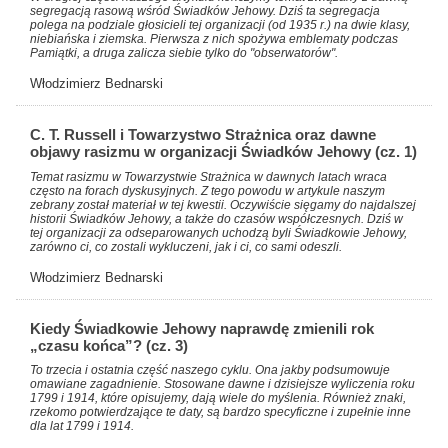
segregacją rasową wśród Świadków Jehowy. Dziś ta segregacja
polega na podziale głosicieli tej organizacji (od 1935 r.) na dwie klasy,
niebiańska i ziemska. Pierwsza z nich spożywa emblematy podczas
Pamiątki, a druga zalicza siebie tylko do "obserwatorów".
Włodzimierz Bednarski
C. T. Russell i Towarzystwo Strażnica oraz dawne
objawy rasizmu w organizacji Świadków Jehowy (cz. 1)
Temat rasizmu w Towarzystwie Strażnica w dawnych latach wraca
często na forach dyskusyjnych. Z tego powodu w artykule naszym
zebrany został materiał w tej kwestii. Oczywiście sięgamy do najdalszej
historii Świadków Jehowy, a także do czasów współczesnych. Dziś w
tej organizacji za odseparowanych uchodzą byli Świadkowie Jehowy,
zarówno ci, co zostali wykluczeni, jak i ci, co sami odeszli.
Włodzimierz Bednarski
Kiedy Świadkowie Jehowy naprawdę zmienili rok
„czasu końca”? (cz. 3)
To trzecia i ostatnia część naszego cyklu. Ona jakby podsumowuje
omawiane zagadnienie. Stosowane dawne i dzisiejsze wyliczenia roku
1799 i 1914, które opisujemy, dają wiele do myślenia. Również znaki,
rzekomo potwierdzające te daty, są bardzo specyficzne i zupełnie inne
dla lat 1799 i 1914.