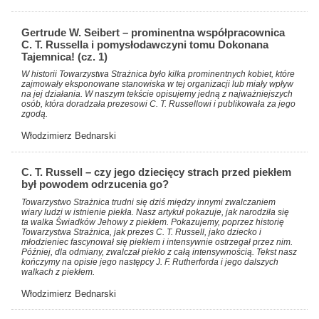
Gertrude W. Seibert – prominentna współpracownica
C. T. Russella i pomysłodawczyni tomu Dokonana
Tajemnica! (cz. 1)
W historii Towarzystwa Strażnica było kilka prominentnych kobiet, które
zajmowały eksponowane stanowiska w tej organizacji lub miały wpływ
na jej działania. W naszym tekście opisujemy jedną z najważniejszych
osób, która doradzała prezesowi C. T. Russellowi i publikowała za jego
zgodą.
Włodzimierz Bednarski
C. T. Russell – czy jego dziecięcy strach przed piekłem
był powodem odrzucenia go?
Towarzystwo Strażnica trudni się dziś między innymi zwalczaniem
wiary ludzi w istnienie piekła. Nasz artykuł pokazuje, jak narodziła się
ta walka Świadków Jehowy z piekłem. Pokazujemy, poprzez historię
Towarzystwa Strażnica, jak prezes C. T. Russell, jako dziecko i
młodzieniec fascynował się piekłem i intensywnie ostrzegał przez nim.
Później, dla odmiany, zwalczał piekło z całą intensywnością. Tekst nasz
kończymy na opisie jego następcy J. F. Rutherforda i jego dalszych
walkach z piekłem.
Włodzimierz Bednarski