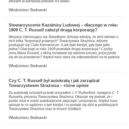
zborami w pierwszej połowie XX wieku.
Włodzimierz Bednarski
Stowarzyszenie Kazalnicy Ludowej – dlaczego w roku
1909 C. T. Russell założył drugą korporację?
Wszyscy interesujący się Świadkami Jehowy wiedzą, że dziś istnieje u
nich kilka "korporacji prawnych" Towarzystwa Strażnica, którymi
posługuje się Ciało Kierownicze. A jak było kiedyś, gdy była tylko
jedna? Dlaczego w roku 1909 powstała druga korporacja? Czyżby
żona Maria Russell, z którą rozstawał się właśnie prezes, przyczyniła
się do jej powstania? Artykuł nasz stara się odpowiedzieć na te pytania.
Włodzimierz Bednarski
Czy C. T. Russell był autokratą i jak zarządzał
Towarzystwem Strażnica – różne opinie
Za autokratę uchodził przede wszystkim J. F. Rutherford, następca C. T.
Russella, prezesa Towarzystwa Strażnica. Okazuje się jednak, że i
pastor miał w sobie autokratyczne zwyczaje i posunięcia. Artykuł nasz
opisuje to co sądzono o tym kiedyś i co podaje się dziś w publikacjach
Towarzystwa Strażnica oraz w innych źródłach.
Włodzimierz Bednarski