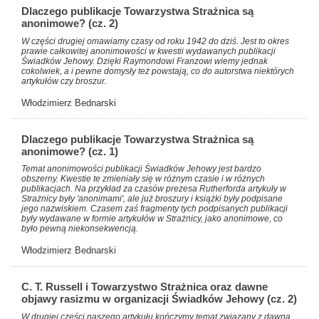
Dlaczego publikacje Towarzystwa Strażnica są
anonimowe? (cz. 2)
W części drugiej omawiamy czasy od roku 1942 do dziś. Jest to okres
prawie całkowitej anonimowości w kwestii wydawanych publikacji
Świadków Jehowy. Dzięki Raymondowi Franzowi wiemy jednak
cokolwiek, a i pewne domysły też powstają, co do autorstwa niektórych
artykułów czy broszur.
Włodzimierz Bednarski
Dlaczego publikacje Towarzystwa Strażnica są
anonimowe? (cz. 1)
Temat anonimowości publikacji Świadków Jehowy jest bardzo
obszerny. Kwestie te zmieniały się w różnym czasie i w różnych
publikacjach. Na przykład za czasów prezesa Rutherforda artykuły w
Strażnicy były 'anonimami', ale już broszury i książki były podpisane
jego nazwiskiem. Czasem zaś fragmenty tych podpisanych publikacji
były wydawane w formie artykułów w Strażnicy, jako anonimowe, co
było pewną niekonsekwencją.
Włodzimierz Bednarski
C. T. Russell i Towarzystwo Strażnica oraz dawne
objawy rasizmu w organizacji Świadków Jehowy (cz. 2)
W drugiej części naszego artykułu kończymy temat związany z dawną