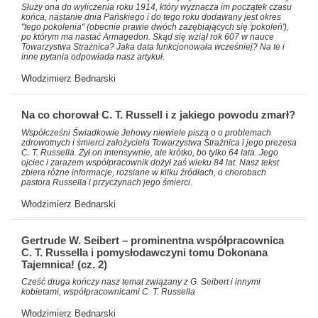
Służy ona do wyliczenia roku 1914, który wyznacza im początek czasu
końca, nastanie dnia Pańskiego i do tego roku dodawany jest okres
"tego pokolenia" (obecnie prawie dwóch zazębiających się 'pokoleń'),
po którym ma nastać Armagedon. Skąd się wziął rok 607 w nauce
Towarzystwa Strażnica? Jaka data funkcjonowała wcześniej? Na te i
inne pytania odpowiada nasz artykuł.
Włodzimierz Bednarski
Na co chorował C. T. Russell i z jakiego powodu zmarł?
Współcześni Świadkowie Jehowy niewiele piszą o o problemach
zdrowotnych i śmierci założyciela Towarzystwa Strażnica i jego prezesa
C. T. Russella. Żył on intensywnie, ale krótko, bo tylko 64 lata. Jego
ojciec i zarazem współpracownik dożył zaś wieku 84 lat. Nasz tekst
zbiera różne informacje, rozsiane w kilku źródłach, o chorobach
pastora Russella i przyczynach jego śmierci.
Włodzimierz Bednarski
Gertrude W. Seibert – prominentna współpracownica
C. T. Russella i pomysłodawczyni tomu Dokonana
Tajemnica! (cz. 2)
Cześć druga kończy nasz temat związany z G. Seibert i innymi
kobietami, współpracownicami C. T. Russella
Włodzimierz Bednarski