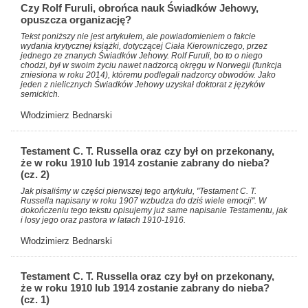
Czy Rolf Furuli, obrońca nauk Świadków Jehowy,
opuszcza organizację?
Tekst poniższy nie jest artykułem, ale powiadomieniem o fakcie
wydania krytycznej książki, dotyczącej Ciała Kierowniczego, przez
jednego ze znanych Świadków Jehowy. Rolf Furuli, bo to o niego
chodzi, był w swoim życiu nawet nadzorcą okręgu w Norwegii (funkcja
zniesiona w roku 2014), któremu podlegali nadzorcy obwodów. Jako
jeden z nielicznych Świadków Jehowy uzyskał doktorat z języków
semickich.
Włodzimierz Bednarski
Testament C. T. Russella oraz czy był on przekonany,
że w roku 1910 lub 1914 zostanie zabrany do nieba?
(cz. 2)
Jak pisaliśmy w części pierwszej tego artykułu, "Testament C. T.
Russella napisany w roku 1907 wzbudza do dziś wiele emocji". W
dokończeniu tego tekstu opisujemy już same napisanie Testamentu, jak
i losy jego oraz pastora w latach 1910-1916.
Włodzimierz Bednarski
Testament C. T. Russella oraz czy był on przekonany,
że w roku 1910 lub 1914 zostanie zabrany do nieba?
(cz. 1)