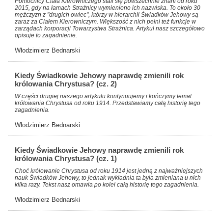
Pomocnicy Ciała Kierowniczego stali się powszechnie znani od roku
2015, gdy na łamach Strażnicy wymieniono ich nazwiska. To około 30
mężczyzn z "drugich owiec", którzy w hierarchii Świadków Jehowy są
zaraz za Ciałem Kierowniczym. Większość z nich pełni też funkcje w
zarządach korporacji Towarzystwa Strażnica. Artykuł nasz szczegółowo
opisuje to zagadnienie.
Włodzimierz Bednarski
Kiedy Świadkowie Jehowy naprawdę zmienili rok
królowania Chrystusa? (cz. 2)
W części drugiej naszego artykułu kontynuujemy i kończymy temat
królowania Chrystusa od roku 1914. Przedstawiamy całą historię tego
zagadnienia.
Włodzimierz Bednarski
Kiedy Świadkowie Jehowy naprawdę zmienili rok
królowania Chrystusa? (cz. 1)
Choć królowanie Chrystusa od roku 1914 jest jedną z najważniejszych
nauk Świadków Jehowy, to jednak wykładnia ta była zmieniana u nich
kilka razy. Tekst nasz omawia po kolei całą historię tego zagadnienia.
Włodzimierz Bednarski