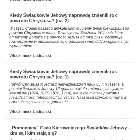
Kiedy Świadkowie Jehowy naprawdę zmienili rok
powrotu Chrystusa? (cz. 2)
W części drugiej naszego artykułu kontynuujemy temat niewidzialnego
powrotu Chrystusa w nauce Towarzystwa Strażnica. W latach, które
omawiamy, pojawia się obecność Jezusa od roku 1914. Występują
równocześnie w publikacjach tej organizacji i inne daty związane z tym
wydarzeniem.
Włodzimierz Bednarski
Kiedy Świadkowie Jehowy naprawdę zmienili rok
powrotu Chrystusa? (cz. 1)
Powrót Chrystusa to jedna z najważniejszych nauk C. T. Russella, a
później Świadków Jehowy. Ulegała ona wielu zmianom, nie tylko w
kwestii dat (1874, 1875, 1878, 1914), ale także miejsca powrotu i
niewidzialności "obecności" Chrystusa. Nasz tekst szeroko omawia w
czterech częściach to zagadnienie
Włodzimierz Bednarski
„Pomocnicy” Ciała Kierowniczego Świadków Jehowy –
kim są i kim stają się?