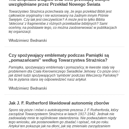
uwzględniane przez Przekład Nowego Świata
Towarzystwo Strażnica przechwala się, że jego przekład Biblii jest
całkowicie oryginalny i nie wzorowany na żadnym innym Piśmie
Świętym. Czy tak jest rzeczywiście? A może jest to tylko Biblia
'sklecona' z fragmentów z różnych przekładów biblijnych? Sami
oceńmy, na podstawie tego, co można zaobserwować w publikacjach
tej organizacji.
Włodzimierz Bednarski
Czy spożywający emblematy podczas Pamiątki są
„pomazańcami” według Towarzystwa Strażnica?
Pamiątka, spożywający emblematy i pomazańcy, te kwestie stały się
problemem dla Ciała Kierowniczego Świadków Jehowy. Co pisze ono i
jak dzieli ludzi spożywających 'symbole' podczas Wieczerzy Pańskiej?
Na te pytania stara się odpowiedzieć nasz artykuł.
Włodzimierz Bednarski
Jak J. F. Rutherford likwidował autonomię zborów
Sporo się pisze i mówi o autokratyzmie prezesa J. F. Rutherforda, który
zarządzał Towarzystwem Strażnica w latach 1917-1942. Jednak nie
zadowalały mnie te ogólnikowe stwierdzenia. Nie podważałem nigdy
tego wniosku, ale postanowiłem go zbadać i opisać, rok po roku.
Artykuł ten pokazuje jak na dłoni, jak się zmieniało zarządzaniem