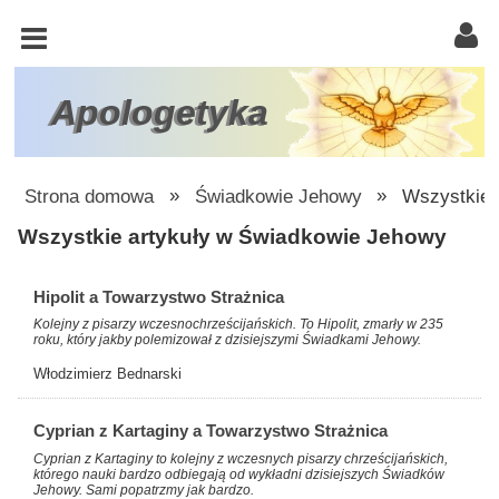
KOŚCIÓŁ
KATOLICKI
TRÓJCA
Apologetyka
ŚWIĘTA
RACJONALISTA
Strona domowa
»
Świadkowie Jehowy
»
Wszystkie 
ATEIZM
Wszystkie artykuły w Świadkowie Jehowy
ŚWIADKOWIE
Hipolit a Towarzystwo Strażnica
JEHOWY
Kolejny z pisarzy wczesnochrześcijańskich. To Hipolit, zmarły w 235
roku, który jakby polemizował z dzisiejszymi Świadkami Jehowy.
W
OBRONIE
Włodzimierz Bednarski
WIARY
Cyprian z Kartaginy a Towarzystwo Strażnica
INNE
Cyprian z Kartaginy to kolejny z wczesnych pisarzy chrześcijańskich,
którego nauki bardzo odbiegają od wykładni dzisiejszych Świadków
Jehowy. Sami popatrzmy jak bardzo.