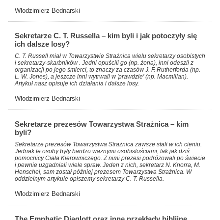
Włodzimierz Bednarski
Sekretarze C. T. Russella – kim byli i jak potoczyły się
ich dalsze losy?
C. T. Russell miał w Towarzystwie Strażnica wielu sekretarzy osobistych
i sekretarzy-skarbników . Jedni opuścili go (np. żona), inni odeszli z
organizacji po jego śmierci, to znaczy za czasów J. F. Rutherforda (np.
L. W. Jones), a jeszcze inni wytrwali w 'prawdzie' (np. Macmillan).
Artykuł nasz opisuje ich działania i dalsze losy.
Włodzimierz Bednarski
Sekretarze prezesów Towarzystwa Strażnica – kim
byli?
Sekretarze prezesów Towarzystwa Strażnica zawsze stali w ich cieniu.
Jednak te osoby były bardzo ważnymi osobistościami, tak jak dziś
pomocnicy Ciała Kierowniczego. Z nimi prezesi podróżowali po świecie
i pewnie uzgadniali wiele spraw. Jeden z nich, sekretarz N. Knorra, M.
Henschel, sam został później prezesem Towarzystwa Strażnica. W
oddzielnym artykule opiszemy sekretarzy C. T. Russella.
Włodzimierz Bednarski
The Emphatic Diaglott oraz inne przekłady biblijne