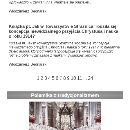
wprowadziło w zamian inną. Nadzieje się odwlekły...
Włodzimierz Bednarski
Książka pt. Jak w Towarzystwie Strażnica ‘rodziła się’
koncepcja niewidzialnego przyjścia Chrystusa i nauka
o roku 1914?
Książka pt. Jak w Towarzystwie Strażnica ‘rodziła się’ koncepcja
niewidzialnego przyjścia Chrystusa i nauka o roku 1914?, to niedawne
dzieło autora, który od wielu lat podejmuje się wyjaśnić i przybliżyć
różne problemy związane z naukami Świadków Jehowy.
Włodzimierz Bednarski
1
2
3
4
5
6
7
8
9
10
11
...
24
Polemika z tradycjonalizmem